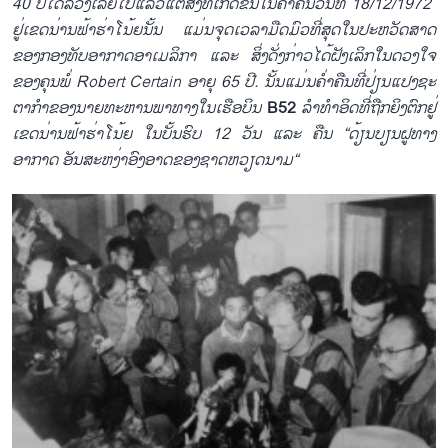
40
ປີ​ໄດ້​ລ່ວງ​ເລີຍ​ໄປ​ແລ້ວ​ແຕ່​ສິງ​ທີ່​​ເກີດ​ຂຶ້ນ​ໃນ​ຄ່ຳ​ຄືນ​ວັນ​ທີ 18/12/1972 ​​
ຢູ່ເຂດ​ນ່ານຟ້າ​ຮ່າ​ໂນ້ຍ​ນັ້ນ ແມ່ນ​ຈຸດ​ເວລາ​ມືດມົວ​ທີ່​ສຸດ​ໃນ​ປະຫວັດສາດ​
ຂອງ​ກອງທັບ​ອາ​ກາດອາ​ເມ​ລິ​ກາ ແລະ ສິ່ງ​ດັ່ງ​ກ່າວໄດ້​ຝັງ​ເລິກ​ໃນ​ດວງໃຈ​
ຂອງ​ຄຸນ​ພໍ່ Robert C
ertain
ອາຍຸ 65 ປີ. ນັ້ນແມ່ນ​ຄ່ຳຄືນ​​ທີ່ປ່ຽນ​ແປງ​ຊະ​
ຕາ​ກຳ​ຂອງ​ນາຍ​ທະຫານ​ພາ​ທາງ​ໃນ​ເຮືອບິນ​
B52
ລຳ​ທຳ​ອິດທີ່​ຖືກ​ຍິງ​ຕົກ​ຢູ່
ເຂດ​ນ່ານຟ້າ​ຮ່າ​ໂນ້ຍ ​ໃນ​ບັ້ນຮົບ 12 ວັນ ​ແລະ ຄືນ “ດ້ຽນບຽນ​ຝູທາງ​
ອາກາດ ອັນ​ສະຫງ່າ​ອົງອາດ​ຂອງ​ຊາດ​ຫວຽດນາມ“