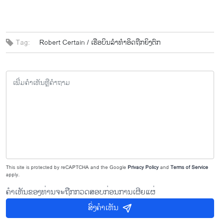
Tag:
Robert Certain /
ເຮືອບິນລຳທຳອິດຖືກຍິງຕົກ
This site is protected by reCAPTCHA and the Google
Privacy Policy
and
Terms of Service
apply.
ຄຳເຫັນຂອງທ່ານຈະຖືກກວດສອບກ່ອນການເຜີຍແຜ່
ສົ່ງຄຳເຫັນ