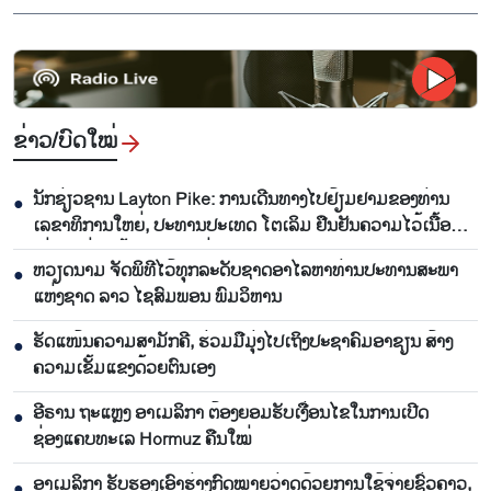
ຂ່າວ/ບົດ​ໃໝ່
ນັກຊ່ຽວຊານ Layton Pike: ການເດີນທາງໄປຢ້ຽມຢາມຂອງທ່ານ
●
ເລຂາທິການໃຫຍ່, ປະທານປະເທດ ໂຕເລິມ ຢືນຢັນຄວາມໄວ້ເນື້ອ
ເຊື່ອໃຈທີ່ນັບມື້ນັບສູງລະຫວ່າງ ຫວຽດນາມ ແລະ ອົດສະຕາລີ
ຫວຽດນາມ ຈັດພິທີໄວ້ທຸກລະດັບຊາດອາໄລຫາທ່ານປະທານສະພາ
●
ແຫ່ງຊາດ ລາວ ໄຊສົມພອນ ພົມວິຫານ
ຮັດແໜ້ນຄວາມສາມັກຄີ, ຮ່ວມມືມຸ່ງໄປເຖິງປະຊາຄົມອາຊຽນ ສ້າງ
●
ຄວາມເຂັ້ມແຂງດ້ວຍຕົນເອງ
ອີຣານ ຖະແຫຼງ ອາເມລິກາ ຕ້ອງຍອມຮັບເງື່ອນໄຂໃນການເປີດ
●
ຊ່ອງແຄບທະເລ Hormuz ຄືນໃໝ່
ອາເມລິກາ ຮັບຮອງເອົາຮ່າງກົດໝາຍວ່າດດ້ວຍການໃຊ້ຈ່າຍຊົ່ວຄາວ,
●