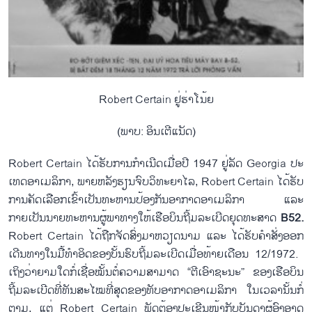
Robert Certain ຢູ່​ຮ່າ​ໂນ້ຍ
(ພາບ: ອິນ​ເຕີ​ແນັດ)
​Robert Certain
​ໄດ້​ຮັບ​ການ​ກຳ​ເນີ​ດ​ເມື່ອ​ປີ 1947 ຢູ່​ລັດ Georgia ປະ​
ເທດ​ອາ​ເມ​ລິ​ກາ, ພາຍຫລັງຮຽນ​ຈົບ​ວິທະຍາ​ໄລ, Robert Certain ​ໄດ້​ຮັບ​
ການ​ຄັດ​ເລືອກ​​ເຂົ້າ​ເປັນ​ທະຫານ​ປ້ອງ​ກັນ​ອາກາດ​ອາ​ເມ​ລິ​ກາ ​ແລະ
ກາຍເປັນ​ນາຍ​ທະຫານ​ຜູ້​ພາ​ທາງ​ໃຫ້​ເຮືອບິນ​ຖີ້ມລະ​ເບີດ​ຍຸດ​ທະ​ສາດ
B52.
Robert Certain ​ໄດ້​ຖືກຈັດ​ສົ່ງມາ​ຫວຽດນາມ ​ແລະ ​ໄດ້​ຮັບ​ຄຳ​ສັ່ງ​ອອກ​
ເດີນທາງ​ໃນ​ມື້​ທຳ​ອິດ​ຂອງ​ບັ້ນຮົບ​ຖີ້ມລະ​ເບີດ​ເມື່ອ​ທ້າ​ຍ​ເດືອນ 12/1972. ​
ເຖິງວ່າ​ຍາມ​ໃດ​ກໍ່​ເຊື່ອ​ໝັ້ນ​ຕໍ່​ຄວາມ​ສາ​ມາດ “ຕີ​ເອົາ​ຊະ​ນະ” ຂອງ​ເຮືອ​ບິນ​
ຖີ້ມ​ລະ​ເບີດ​ທີ່​ທັນ​ສະ​ໄໝ​ທີ່​ສຸດ​ຂອງ​ທັບ​ອາ​ກາດອາ​ເມ​ລິ​ກາ ໃນ​ເວ​ລາ​ນັ້ນ​ກໍ່​
ຕາມ, ແຕ່ Robert Certain ພັດຕ້ອງ​ປະ​ເຊີນ​ໜ້າ​ກັບ​ບັນດາ​ຜູ້​ອົງອາດ​