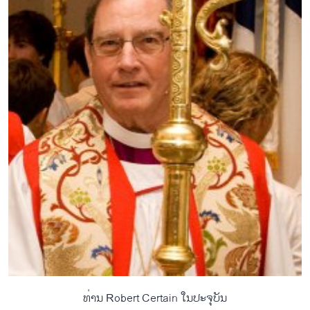
ທ່ານ Robert Certain ​ໃນ​ປະຈຸ​ບັນ