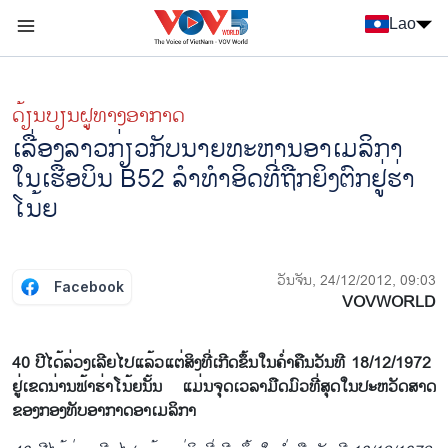
Nhảy đến nội dung
Lao
Menu trang chủ tiếng Lào
menu phụ tiếng Lào
ດ້ຽນບຽນ​ຝູທາງ​ອາກາດ
ເລື່ອງລາວກ່ຽວກັບນາຍທະຫານອາເມລິກາ
ໃນເຮືອບິນ B52 ລຳທຳອິດທີ່ຖືກຍິງຕົກຢູ່ຮ່າ
ໂນ້ຍ
ວັນຈັນ, 24/12/2012, 09:03
Facebook
VOVWORLD
40 ປີ​ໄດ້​ລ່ວງ​ເລີຍ​ໄປ​ແລ້ວ​ແຕ່​ສິງ​ທີ່​​ເກີດ​ຂຶ້ນ​ໃນ​ຄ່ຳ​ຄືນ​ວັນ​ທີ 18/12/1972 ​​
ຢູ່ເຂດ​ນ່ານຟ້າ​ຮ່າ​ໂນ້ຍ​ນັ້ນ ແມ່ນ​ຈຸດ​ເວລາ​ມືດມົວ​ທີ່​ສຸດ​ໃນ​ປະຫວັດສາດ​
ຂອງ​ກອງທັບ​ອາ​ກາດອາ​ເມ​ລິ​ກາ