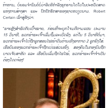
ກ້າຫານ, ບໍ່​ຍອມ​ຈຳນົນ​ຕໍ່​ບໍ່​ວ່າ​ອິດ​ທິກຳລັງ​ຮຸກ​ຮານ​ໂຕ​ໃດ​ໃນ​ປະຫວັດສາດ​
ແຫ່ງ​ການ​ສ້າງສາ ​ແລະ ປົກ​ປັກ​ຮັກສາ​ຂອງ​ຊາດ​ຫວຽດນາມ. Robert
Certain ​​ເລົ່າ​ສູ່ຟັງວ່າ:
“
​ພາຍຫຼັງ​ສຳ​ພັດ​ກັບເປົ້າໝາຍ, ກ່ອນ​​ທີ່​ຈະ​ບຸກ​ໂຈມ​ຕີຕາ​ມ​ແຜນ ປະມານ
15 ວິນາທີ, ພວກຂ້າພະ​ເຈົ້າ​ເລີ່​ມ​​ຖີ້ມລະ​ເບີດ​ລົງ. ​ແຕ່​ໃນ 5 ວິນາທີຕໍ່​ມາ,
ພວກ​ຂ້າພະ​ເຈົ້າ​ໄດ້ຖືກລູກສອນ​ໄຟ​ໜ້າດິນ​ຕ້ານ​ເທິງ​ອາກາດ 2 ລູກ​ຍິງ​ໃສ່. ​
ເຮືອບິນ​ຂອງ​ພວກ​ຂ້າພະ​ເຈົ້າຖືກ​ເປ່​ເພ​ສ່ວນ​ໜຶ່ງ, ສອງ​ຄົນ​ໃນ​ກອງບິ​ນຖືກ​
ບາດ​ເຈັບ​ສາຫັດ ​ແລະ ​ເຮືອບິນ​ເລິ່ມ​​ຖືກໄຟ​ໄໝ້, ພວກ​ຂ້າພະ​ເຈົ້າຈຳ​ເປັນ
ຕ້ອງ​ໂດດ​ຈ້ອງ
“