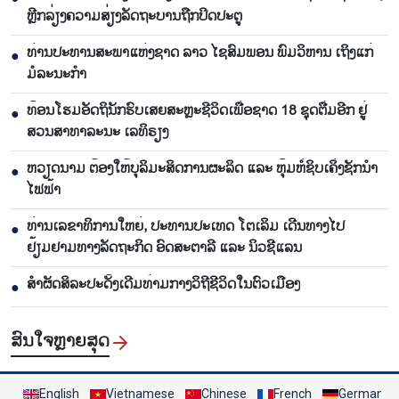
ຫຼີກລ່ຽງຄວາມສ່ຽງລັດຖະບານຖືກປິດປະຕູ
ທ່ານປະທານສະພາແຫ່ງຊາດ ລາວ ໄຊສົມພອນ ພົມວິຫານ ເຖິງແກ່
●
ມໍລະນະກຳ
ທ້ອນໂຮມອັດຖິນັກຮົບເສຍສະຫຼະຊີວິດເພື່ອຊາດ 18 ຊຸດຕື່ມອີກ ຢູ່
●
ສວນສາທາລະນະ ເລທິຣຽງ
ຫວຽດນາມ ຕ້ອງໃຫ້ບຸລິມະສິດການຜະລິດ ແລະ ຫຸ້ມຫໍ່ຊິບເຄິ່ງຊັກນຳ
●
ໄຟຟ້າ
ທ່ານເລຂາທິການໃຫຍ່, ປະທານປະເທດ ໂຕເລິມ ເດີນທາງໄປ
●
ຢ້ຽມຢາມທາງລັດຖະກິດ ອົດສະຕາລີ ແລະ ນິວຊີແລນ
ສຳຜັດສິລະປະດັ້ງເດີມທ່າມກາງວິຖີຊີວິດໃນຕົວເມືອງ
●
ສົນ​ໃຈ​ຫຼາຍ​ສຸດ
English
Vietnamese
Chinese
French
German