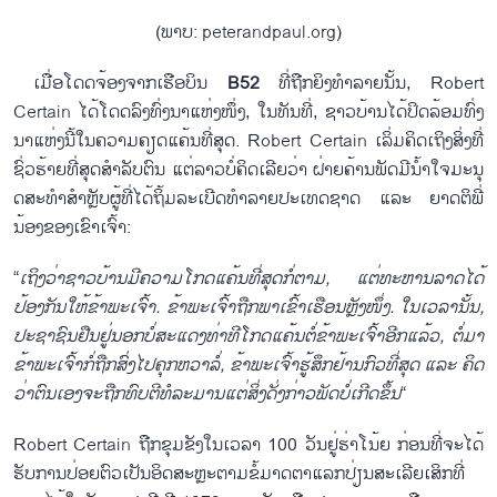
(ພາບ: peterandpaul.org)
​ ເມື່ອ​​​ໂດດ​ຈ້ອງ​ຈາກ​ເຮືອບິນ
B52
ທີ່ຖືກ​ຍິງ​ທຳ​ລາຍ​ນັ້ນ, Robert
Certain ​ໄດ້​ໂດດ​ລົງ​ທົ່ງ​ນາ​ແຫ່ງ​ໜຶ່ງ, ​ໃນ​ທັນ​ທີ່, ຊາວບ້ານ​ໄດ້​ປິດ​ລ້ອມ​ທົ່ງ​
ນາ​ແຫ່ງນີ້​ໃນ​ຄວາມຄຽ​ດແຄ້ນ​ທີ່​ສຸດ. Robert Certain ​ເລິ່ມຄິດ​ເຖິງ​ສິ່ງ​ທີ່​
ຊົ່ວຮ້າຍ​​ທີ່​ສຸດ​ສຳລັບ​ຕົນ ​ແຕ່​ລາວ​ບໍ່​ຄິດ​ເລີຍ​ວ່າ ຝ່າຍ​ຄ້ານ​ພັດ​ມີ​ນ້ຳ​ໃຈ​ມະນຸ​
ດສະ​ທຳ​ສຳຫຼັບ​ຜູ້​ທີ່​​ໄດ້ຖິ້ມ​ລະ​ເບີດ​ທຳລາຍ​ປະ​ເທດ​ຊາດ ​ແລະ ຍາດຕິ​ພີ່​
ນ້ອງ​ຂ​ອງ​ເຂົາ​ເຈົ້າ:
“
​​​​ເຖິງ​ວ່າ​ຊາວບ້ານ​ມີ​ຄວາມ​ໂກດ​ແຄ້ນ​ທີ່​ສຸດກໍ່ຕາມ​, ແຕ່​ທະຫານ​ລາດ​ໄດ້​
ປ້ອງກັນ​ໃຫ້​ຂ້າພະ​ເຈົ້າ. ຂ້າພະ​ເຈົ້າຖືກ​​ພາເຂົ້າ​ເຮືອນ​ຫຼັງ​ໜຶ່ງ. ​ໃນ​​ເວລານັ້ນ,
ປະຊາຊົນ​ຢືນ​ຢູ່ນອກບໍ່​ສະ​ແດງ​​ທ່າ​ທີ​ໂກດແຄ້ນ​ຕໍ່​ຂ້າພະ​ເຈົ້າອີກ​ແລ້ວ, ​ຕໍ່​ມາ
ຂ້າພະ​ເຈົ້າ​ກໍ່ຖືກ​ສົ່ງ​ໄປ​ຄຸກ​ຫວາ​ລໍ່, ຂ້າພະ​ເຈົ້າ​ຮູ້​ສຶກຢ້ານ​ກົວ​ທີ່​ສຸດ ​ແລະ ຄິດ​
ວ່າ​ຕົນ​​ເອງຈະ​ຖືກທົບ​ຕີ​ທໍລະ​ມານ​ແຕ່​ສິ່ງ​ດັ່ງກ່າວ​ພັດ​ບໍ່​ເກີດ​ຂຶ້ນ
“
Robert Certain ຖືກ​ຂຸມ​ຂັງ​ໃນ​ເວລາ 100 ວັນ​ຢູ່​ຮ່າ​ໂນ້ຍ ກ່ອນ​ທີ່​ຈະ​ໄດ້​
ຮັບ​ການ​ປ່ອຍ​ຕົວ​ເປັນ​ອິດສະຫຼະ​ຕາມ​ຂໍ້​ມາດຕາ​ແລກປ່ຽນ​ສະ​ເລີຍ​ເສິກ​ທີ່​