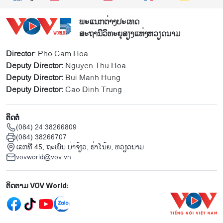
ພະແນກຕ່າງປະເທດ
ສະຖານີວິທະຍຸສຽງແຫ່ງຫວຽດນາມ
Director
: Pho Cam Hoa
Deputy Director:
Nguyen Thu Hoa
Deputy Director:
Bui Manh Hung
Deputy Director:
Cao Dinh Trung
ຕິດຕໍ່
(084) 24 38266809
(084) 38266707
ເລກທີ 45, ຖະໜົນ ບ່າ​ຈ້ຽວ, ຮ່າ​ໂນ້ຍ, ຫວຽດນາມ
vovworld@vov.vn
Mạng xã hội
ຕິດຕາມ VOV World: