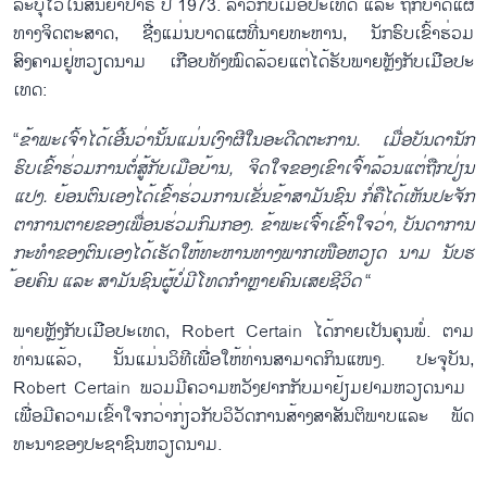
ລະ​ບຸ​ໄວ້ໃນ​ສັນຍາ​ປາຣີ ປີ 1973. ລາວ​ກັບ​ເມືອ​ປະ​ເທດ ​ແລະ​ ຖືກ​ບາດ​ແຜ​
ທາງ​ຈິດ​ຕະ​ສາດ, ຊື່​ງແມ່ນ​ບາດ​ແຜ​ທີ່ນາຍ​ທະຫານ, ນັກຮົບ​ເຂົ້າຮ່ວມ​
ສົງຄາມ​ຢູ່​ຫວຽດນາມ​ ເກືອບ​ທັງ​ໝົດລ້ວຍ​ແຕ່​ໄດ້​ຮັບ​​ພາຍຫຼັງ​ກັບ​ເມືອ​ປະ​
ເທດ:
“
​ຂ້າພະ​ເຈົ້າ​ໄດ້​ເອີ້ນ​ວ່າ​ນັ້ນ​ແມ່ນ​ເງົາ​ຜີ​ໃນ​ອະດີດຕະການ. ​ເມື່ອ​ບັນດາ​ນັກ​
ຮົບ​ເຂົ້າຮ່ວມ​ການ​ຕໍ່ສູ້​ກັບ​ເມືອ​ບ້ານ, ​ຈິດ​ໃຈ​ຂອງ​ເຂົາ​ເຈົ້າ​ລ້ວນ​ແຕ່​ຖືກ​ປ່ຽນ​
ແປງ. ​​ຍ້ອນ​ຕົນ​ເອງໄດ້ເຂົ້າ​ຮ່ວມ​ການເຂັ່ນ​ຂ້າ​ສາ​ມັນ​ຊົນ ກໍ່​ຄືໄດ້ເຫັນ​ປະຈັກ​
ຕາ​ການ​​ຕາຍ​ຂອງເພື່ອນຮ່ວມ​ກົມ​ກອງ​. ຂ້າພະ​ເຈົ້າ​ເຂົ້າ​ໃຈ​ວ່າ, ບັນດາ​ການ
ກະ​ທຳຂອງ​ຕົນ​ເອງ​ໄດ້​ເຮັດ​ໃຫ້​ທະ​ຫານ​ທາງ​ພາກ​ເໜືອ​ຫວຽດ ນາມ ນັບ​ຮ​
້ອຍຄົນ ​ແລະ ສາມັນ​ຊົນ​ຜູ້​ບໍ່​ມີ​ໂທດ​ກຳ​ຫຼາຍ​ຄົນ​ເສຍ​ຊີວິດ
“
ພາຍຫຼັງ​ກັບ​ເມືອ​ປະ​ເທດ, Robert Certain ​ໄດ້​ກາຍ​ເປັນ​ຄຸນ​ພໍ່. ຕາມ​
ທ່ານ​ແລ້ວ, ນັ້ນ​ແມ່ນ​ວິທີ​ເພື່ອ​ໃຫ້​ທ່ານ​ສາມາດກິນ​ແໜງ. ປະຈຸ​ບັນ,
Robert Certain ພວມ​ມີ​ຄວາມ​ຫວັງ​ຢາກ​ກັບ​​ມາ​ຢ້ຽມຢາມ​ຫວຽດນາມ ​
ເພື່ອ​ມີ​ຄວາມເຂົ້າ​ໃຈກວ່າ​ກ່ຽວ​ກັບ​ວິວັດ​ການ​ສ້າງ​ສາສັນ​ຕິ​ພາບ​ແລະ ​ພັດ​
ທະ​ນາ​ຂອງ​ປະຊາຊົນ​ຫວຽດນາມ.