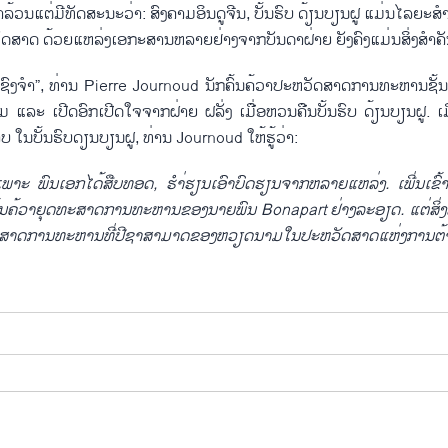
​ແຕ່​ມີ​ທັດສະນະ​ວ່າ: ສົງຄາມ​ອິນດູຈີນ, ບັ້ນ​ຮົບ ດ້ຽນບຽນ​ຝູ ​ແມ່ນ​ໄລຍະ​ສຳຄັນ​ທ
ວັດສາດ ດ້ວຍ​ແຫ​ລ່ງ​ເອກະສານ​ຫລາຍ​ຢ່າງ​ຈາກ​ບັນດາ​ຝ່າຍ ຍັງ​ຄົງ​ແມ່ນ​ສິ່ງ​ສຳຄັນ​
ຊົງ​ຈຳ”, ທ່ານ Pierre Journoud ນັກ​ຄົ້ນ​ຄ້ວາ​ປະຫວັດສາດ​ການ​ທະຫານຊັ້ນ​ນ
ຽມ ​ແລະ ​ເປີດອົກ​ເປີດ​ໃຈ​ຈາກ​ຝ່າຍ ຝລັ່ງ ​ເມື່ອ​ຫວນ​ຄືນ​ບັ້ນ​ຮົບ​ ດ້ຽນບຽນ​ຝູ. ​ເ
​ໃນ​ບັ້ນ​ຮົບ​ດຽນບຽນ​ຝູ, ທ່ານ Journoud ​ໃຫ້​ຮູ້​ວ່າ:
ເພາະ ພົນ​ເອກ​ໄດ້​ສືບ​ທອດ, ຮຳ່​ຮຽນ​ເອົາ​ບົດຮຽນ​ຈາກ​ຫລາຍ​ແຫ​ລ່ງ. ​ເພີ່ນ​ເຂົ້າ​ໃ
້ນ​ຄ້ວາຍຸ​ດທະ​ສາດ​ການ​ທະຫານ​ຂອງ​ນາຍ​ພົນ Bonapart ຢ່າງ​ລະອຽດ. ​ແຕ່​ສິ່ງ​
​ສາດ​ການ​ທະຫານທີ່​ປີ​ຊາ​ສາມາດ​ຂອງ​ຫວຽດນາມ​ໃນ​ປະຫວັດສາດ​ແຫ່ງ​ການ​ຕ້ານ​