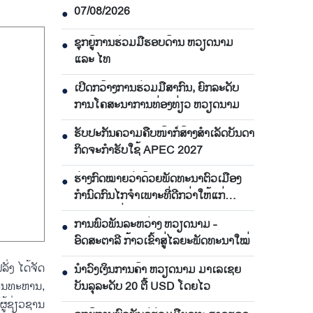
07/08/2026
●
ຊຸກຍູ້ການຮ່ວມມືຮອບດ້ານ ຫວຽດນາມ
●
ແລະ ໄທ
ເປີດກວ້າງການຮ່ວມມືສາກົນ, ຍົກລະດັບ
●
ການໂຄສະນາການທ່ອງທ່ຽວ ຫວຽດນາມ
ຮັບປະກັນຄວາມຄືບໜ້າກໍ່ສ້າງສຳເລັດບັນດາ
●
ກິດຈະກຳຮັບໃຊ້ APEC 2027
ຮ່າງກົດໝາຍວ່າດ້ວຍພັດທະນາຕົວເມືອງ
●
ກຳນົດກົນໄກຈຳເພາະທີ່ດີກວ່າໃຫ້ແກ່
ນະຄອນ ໂຮ່ຈີມິນ
ການພົວພັນລະຫວ່າງ ຫວຽດນາມ -
●
ອົດສະຕາລີ ກ້າວເຂົ້າສູ່ໄລຍະພັດທະນາໃໝ່
ງ ​ໄດ້​ຈັດ​
ນຳ​ວົງ​ເງິນ​ການ​ຄ້າ ຫວຽດ​ນາມ ມາ​ເລ​ເຊຍ​
●
​ການ​ທະຫານ,
ບັນ​ລຸ​ລະ​ດັບ 20 ຕື້ USD ໂດຍ​ໄວ
້​ຊ່ຽວຊານ​