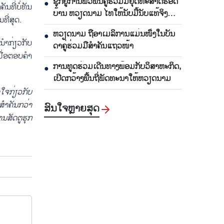
ຊຸກ​ຍູ້​ການ​ພົວ​ພັນ​ຄູ່​ຮ່ວມ​ມື​ຍຸດ​ທະ​ສາດ​ຮອດ​
●
ີ່​ບໍ່​ທັນ​
ບ້ານ ຫວຽດ​ນາມ ໄທ​ໃຫ້​ນັບ​ມື້​ນັບ​ແທ້​ຈິງ
ທີ່​ສຸດ.
ແລະ ມີ​ປະ​ສິດ​ທິ​ຜົນ
ຫ​ວຽດ​ນາມ ຖື​ອາ​ເມ​ລິ​ການ​ແມ່ນ​ໜຶ່ງ​ໃນ​ບັນ​
●
ຳ​ກ່ຽວ​ກັບ
ດາ​ຄູ່​ຮ່ວມ​ມື​ສຳ​ຄັນ​ແຖວ​ໜ້າ
ມື່ອ​ຕອບ​ຄຳ​
ການ​ທູດ​ຮ່ວມ​ເດີນ​ທາງ​ພ້ອມກັບ​ວິ​ສາ​ຫະ​ກ​ິດ,
●
ເປີດກວ້າງ​ພື້ນ​ຖີ່​ພັດ​ທະ​ນາ​ໃຫ້​ຫວຽດ​ນາມ
ຈ​ກ່ຽວ​ກັບ​
ສຳຄັນ​ກວ່າ​
ສົນ​ໃຈ​ຫຼາຍ​ສຸດ
ສັດຕູ​ຮຸກ​