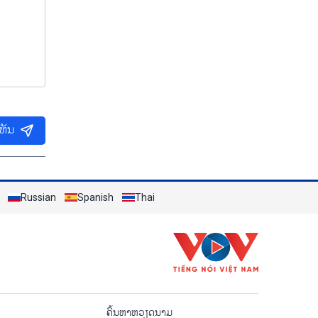
ເຫັນ
Russian
Spanish
Thai
o
ຄົ້ນຫາຫວຽດນາມ