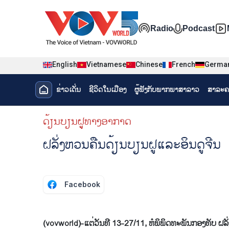
Nhảy đến nội dung
Đa phương t
Radio
Podcast
English
Vietnamese
Chinese
French
Germa
Menu trang chủ tiếng Lào
ຂ່າວເດັ່ນ
ຊີ​ວິດ​ໃນ​ເມືອງ
ຜູ້​ຟັງ​ກັບ​ພາກ​ພາ​ສາ​ລາວ
ສາລະຄ
menu phụ tiếng Lào
ດ້ຽນບຽນ​ຝູທາງ​ອາກາດ
ຝລັ່ງຫວນຄືນດ້ຽນບຽນຝູແລະອິນດູຈີນ
Facebook
(vovworld)-​ແຕ່​ວັນ​ທີ 13-27/11, ຫໍພິພິດທະພັນ​ກອງທັບ​ ຝລັ່ງ