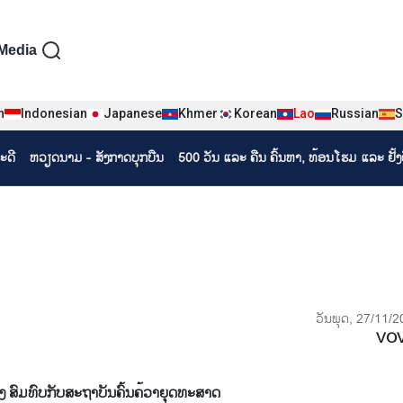
iện tiếng Lào
Media
n
Indonesian
Japanese
Khmer
Korean
Lao
Russian
S
ະດີ
ຫວຽດ​ນາມ - ສັງ​ກາດ​ບຸກ​ບືນ
500 ວັນ ແລະ ຄືນ ຄົ້ນຫາ, ທ້ອນໂຮມ ແລະ ຢັ້
ວັນພຸດ, 27/11/2
VO
 ສົມທົບ​ກັບ​ສະ​ຖາ​ບັນ​ຄົ້ນ​ຄ້ວາຍຸ​ດທະ​ສາດ