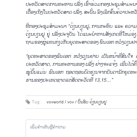
ປະຫວັດສາດ​ການ​ທະຫານ ຝລັ່ງ ​ເຂົ້າ​ຮ່ວມ​ກອງ​ປະຊຸມ​ສຳ​ມະ​ນາ​ລ້ວນ
ເຕື້ອງ​ເຖິງ​ໃນ​ປະຫວັດສາດ ຝລັ່ງ. ສະ​ນັ້ນ ລົງ​ເລິກ​ຄົ້ນ​ຄ້ວາ​ປະຫ
ທີ່​ກອງ​ປະຊຸມ​ສຳ​ມະ​ນາ “ດ້ຽນບຽນຝູ, ການ​ກະທົບ ​ແລະ ຄວາມ​
ດ້ຽນບຽນ​ຝູ ຢູ່ ຝລັ່ງປະຈຸ​ບັນ ​ໄດ້​​ແນະນຳ​ການ​ສັງ​ເກດ​ທີ່​ໃຫມ່​ອ່
ຖາມ​ຂອງ​ຜູ້​ແທນ​ກ່ຽວ​ກັບ​ຍຸດ​ທະ​ສາດ​ຂອງ ພົນ​ເອກ ຫວໍ​ງວຽນ​ຢາ​ບ 
“ຍຸດ​ທະ​ສາດ​ຂອງ​ພົນ​ເອກ ຫວໍ​ງວຽນ​ຢາ​ບ ​ເປັນ​ຫນ້າ​ທີ່​ສົນ​ໃຈ ​
ປະຫວັດສາດ, ການ​ທະຫານ​ຂອງ ຝລັ່ງ ຢ່າງ​ຈະ​ແຈ້ງ. ​ເພີ່ນ​ໄດ້​ຄົ
ໝູ່​ນັ້ນ​ແມ່ນ ພົນ​ເອກ ຖອດ​ຖອນ​ບົດຮຽນ​ຈາກ​ບັນດາ​ນັກຍຸດ​ທະ
ຮານ​ຂອງ​ປະ​ເທດ​ຊາດ​ແຕ່​ສັດຕະວັດ​ທີ 13,15…”
Tag:
vovworld /
vov /
ບັ້ນຮົບ ດ້ຽນບຽນຝູ