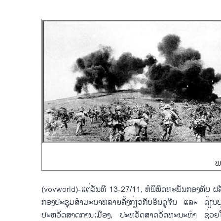
ພ
(vovworld)-​ແຕ່​ວັນ​ທີ 13-27/11, ຫໍພິພິດທະພັນ​ກອງທັບ​ ຝລັ່ງ ສ
ກອງ​ປະຊຸມ​ສຳ​ມະ​ນາ​ຫລາຍ​ຄັ້ງ​ກ່ຽວ​ກັບ​ອິນດູຈີນ ​ແລະ ດ້ຽນບ
ປະຫວັດສາດ​ການ​ເມືອງ, ປະຫວັດສາດ​ວັດທະນະທຳ ຊ່ວຍ​ໃຫ້​ຜູ້​ຊົ