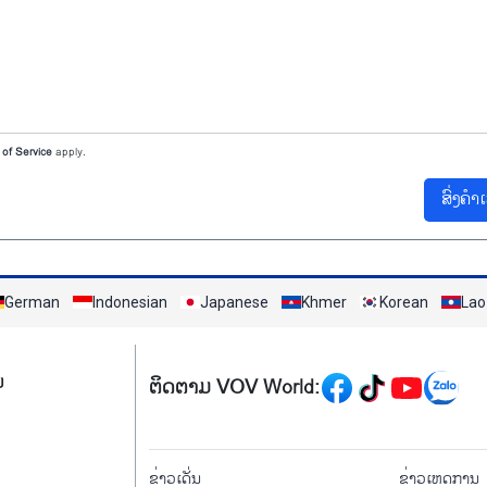
of Service
apply.
ສົ່ງຄຳ
German
Indonesian
Japanese
Khmer
Korean
Lao
Mạng xã hội
ມ
ຕິດຕາມ VOV World:
menu footer tiếng Là
ຂ່າວເດັ່ນ
ຂ່າວເຫດການ