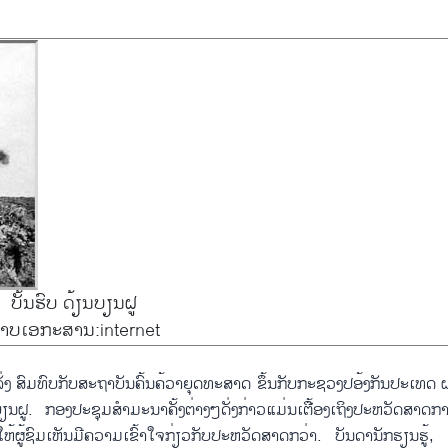
ບັ້ນຮົບ ດ້ຽນບຽນຝູ
າບເອກະສານ:internet
ົມທົບ​ກັບ​ສະ​ຖາ​ບັນ​ຄົ້ນ​ຄ້ວາຍຸ​ດທະ​ສາດ ​ຂຶ້ນ​ກັບ​ກະຊວງ​ປອ້ງກັນ​ປະ​ເທດ ຝລັ່
ຽນ​ຝູ. ກອງ​ປະຊຸມ​ສຳມະ​ນາ​ຄັ້ງ​ຕ່າງໆ​ດັ່ງກ່າວ​ແມ່ນ​ເຕື້ອງ​ເຖິງ​ປະຫວັດສາດ
ມ​ເຫັນ​​ມີ​ຄວາມ​ເຂົ້າ​ໃຈ​ກ່ຽວ​ກັບ​ປະຫວັດສາດ​ກວ່າ. ບັນດາ​ນັກຮຽນ​ຮູ້, ຜູ