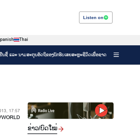
Listen on
panish
Thai
ງຢືນຊື່ ແລະ ນາມສະກຸນອັດຖິຂອງນັກຮົບເສຍສະຫຼະຊີວິດເພື່ອຊາດ
013, 17:57
VWORLD
ຂ່າວ/ບົດ​ໃໝ່