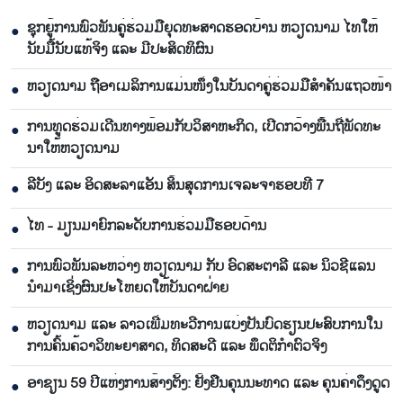
ຊຸກ​ຍູ້​ການ​ພົວ​ພັນ​ຄູ່​ຮ່ວມ​ມື​ຍຸດ​ທະ​ສາດ​ຮອດ​ບ້ານ ຫວຽດ​ນາມ ໄທ​ໃຫ້​
●
ນັບ​ມື້​ນັບ​ແທ້​ຈິງ ແລະ ມີ​ປະ​ສິດ​ທິ​ຜົນ
ຫ​ວຽດ​ນາມ ຖື​ອາ​ເມ​ລິ​ການ​ແມ່ນ​ໜຶ່ງ​ໃນ​ບັນ​ດາ​ຄູ່​ຮ່ວມ​ມື​ສຳ​ຄັນ​ແຖວ​ໜ້າ
●
ການ​ທູດ​ຮ່ວມ​ເດີນ​ທາງ​ພ້ອມກັບ​ວິ​ສາ​ຫະ​ກ​ິດ, ເປີດກວ້າງ​ພື້ນ​ຖີ່​ພັດ​ທະ​
●
ນາ​ໃຫ້​ຫວຽດ​ນາມ
ລີ​ບັງ ແລະ ອິດ​ສະ​ລາ​ແອັນ ສິ້ນ​ສຸດ​ການ​ເຈ​ລະ​ຈາ​ຮອບ​ທີ 7
●
ໄທ - ມຽນ​ມາ​ຍົກ​ລະ​ດັບ​ການ​ຮ່ວມ​ມື​ຮອບ​ດ້ານ
●
ການ​ພົວ​ພັນ​ລະ​ຫວ່າງ ຫວຽດ​ນາມ ກັບ ອົດ​ສະ​ຕາ​ລີ ແລະ ນິວ​ຊີ​ແລນ
●
ນຳ​ມ​າ​ເຊິ່ງ​ຜົນ​ປະ​ໂຫຍດ​ໃຫ້​ບັນ​ດາ​ຝ່າຍ
ຫວຽດ​ນາມ ແລະ ລາວ​ເພີ່ມ​ທະ​ວີ​ການ​ແບ່​ງ​ປັນ​ບົດ​ຮຽນ​ປະ​ສົບ​ການ​ໃນ​
●
ການ​ຄົ້ນ​ຄ້​ວາ​ວິ​ທະ​ຍາ​ສາດ, ທິດ​ສະ​ດີ ແລະ ພຶດ​ຕິ​ກຳຕົວ​ຈິງ
ອາຊຽ​ນ 59 ປີ​ແຫ່ງ​ການ​ສ້າງ​ຕັ້ງ: ຢັ້ງ​ຢືນ​ຄຸນ​ນະ​ທາດ ແລະ ຄຸນ​ຄ່າ​ດຶງ​ດູດ
●