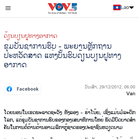
Nhảy đến nội dung
Lao
Menu trang chủ tiếng Lào
menu phụ tiếng Lào
ດ້ຽນບຽນ​ຝູທາງ​ອາກາດ
ຂຸມບັນຊາການຮົບ - ພະຍານຫຼັກຖານ
ປະຫວັດສາດ ແຫ່ງບັ້ນຮົບດ້ຽນບຽນຝູທາງ
ອາກາດ
ວັນເສົາ, 29/12/2012, 06:00
Facebook
Van
ໂດຍນອນ​ໃນ​ເຂດ​ພະ​ລາດ​ຊະ​ວັງ ທັງ​ລອງ - ຮ່າ​ໂນ້ຍ, ເຊິ່ງ​ແມ່ນ​ມໍ​ລະ​ດົກ​
ໂລກ, ແຕ່​ຂຸມ​ບັນ​ຊາ​ການ​ຮົບ​ຂອງກອງ​ເສ​ນາ​ທິ​ການ​ໃຫ​ຍ່ ພັດ​ມີ​ບົດ​ບາດ​ສຳ​
ຄັນ​ໃນ​ການ​ຕໍ່​ຕ້ານ​ຕ້ານ​ອາ​ເມ​ລິ​ກາ​ກູ້​ຊາດ​ຂອງ​ປະ​ຊາ​ຊົນ​ຫວຽດ​ນາມ