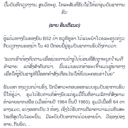
ປື້ມບັນທຶກວຽກງານ, ສູນວິທະຍຸ, ໂທລະສັບທີ່ຮັບໃຊ້ໃຫ້ແກ່ຂຸມບັນຊາການ
ຮົບ
(ພາບ ອິນເຕີແນດ)
ຜູ້​ແຕ້ມ​ທາງ​ບິນ​ຂອງ​ຍົນ B52 ​ປ້າ ຫວູ​ທິ​ທູ​ຮ່າ ໄດ້​ແນະ​ນຳ​ໂດຍລະ​ອຽດ​ກ່ຽວ​
ກັບ​ວຽກ​ງານຂອງ​ປ້າ ໃນ 40 ປີ​ກ່ອນນີ້​ຢູ່​ຂຸມ​ບັນ​ຊາ​ການ​ຮົບ​ດັ່​ງກ່າວ​ວ່າ:
“ພວກ​ເຮົາ​ຕ້ອງ​ຕິດ​ຕາມ​ເພື່ອ​ຊ່ວຍ​ການ​ນຳ​ຮູ້​ໄດ້​ບ່ອນ​ທີ່​ສັດ​ຕູ​ຈະ​ບຸກ​ໂຈມ​ຕີ​
ທຳ​ລາຍ. ແຕ່​ສິ່ງ​ສຳ​ຄັນ​ກວ່າ, ນັ້ນ​ແມ່ນ​ພວກ​ຂ້າ​ພະ​ເຈົ້າ​ແມ່ນ​ຜູ້​ພາ​ທາງ
ເພື່ອ​ໃຫ້​ຜູ້​ບັນ​ຊາ​ຢູ່​ທີ່ນີ້​ອອກ​ຄຳ​ສັ່ງ​ເຕືອນ​ໄພ​ໃຫ້​ທົ່ວ​ນະ​ຄອນ​ຮ່າ​ໂນ້ຍ”
ພັນ​ເອກ ຫງວຽນ​ກວ໋ານ​ຮົ່ງ, ນັກ​ວິ​ສາ​ວະ​ກອນ​ອອກ​ແບບ​ຂຸມ​ບັນ​ຊາ​ການ​ຮົບ​
ນີ້​ໃຫ້​ຮູ້​ວ່າ, ຂຸມ​ໄດ້​ຮັບ​ການ​ກໍ່​ສ້າງ​ນັບ​ແຕ່​ຊຸມມື້​ຕົ້ນ​ທີ່​ອາ​ເມ​ລິ​ກາ​ກໍ່​ສົງ​ຄາມ​
ທຳ​ລາຍ​ພາກ​ເໜືອ (ເມື່ອ​ທ້າຍ​ປີ 1964 ຕ້ົນ​ປີ 1965). ຂຸມ​ມີ​ເນື້ອ​ທີ່ 64 ຕາ​
ລາງ​ແມດ, ແບ່​ງອອກເປັນ 3 ຫ້ອງ, ເຊິ່ງ​ໄດ້​ຮັບ​ການ​ຕີ​ລາ​ຄາ​ວ່າ​ແມ່ນ​ທັນ​ສະ​
ໄໝ​ທີ່​ສຸດ​ໃນ​ໄລ​ຍະ​ນັ້ນ, ມີ​ລະ​ບົບ​ປັບ​ອາ​ກາດ​ດ້ວຍ​ອາຍນ້ຳ, ມີ​ຊ່ອງ​ປ່ອງ​
ອາຍ, ກັນ​ພິດ, ..