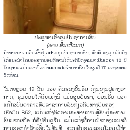
ປະຕູໜາເຂົ້າຂຸມບັນຊາການຮົບ
(ພາບ ອິນເຕີແນດ)
ນຳ​ພາ​ຂະ​ບວນ​ຄົນ​ເຂົ້າ​ຢ້ຽມ​ຢາມ​ຂຸມ​ບັນ​ຊາ​ການ​​ຮົບ, ພົນ​ຕີ ຫງວຽນ​ວັນ​ນິງ​
ໄດ້​ແນະ​ນຳ​ໂດຍ​ລະ​ອຽດ​ບ່ອນ​ທີ່​ທ່ານ​ໄດ້​ປະ​ຕິ​ບັດ​ງານ​ມາ​ເປັນ​ເວ​ລາ 10 ປີ​
ໃນ​ຖາ​ນະ​ແມ່ນ​ຮອງ​ຫົວ​ໜ້າ​ຄະ​ນະປະ​ຈຳ​ການ​ຮົບ ໃນ​ຊຸມ​ປີ 70 ຂອງ​ສະ​ຕະ​
ວັດ​ກ່ອນ.
ໃນ​ຕະຫຼອດ 12 ວັນ ແລະ ຄືນ​ຂອງ​ບັ້ນ​ຮົບ ດ້ຽນ​ບຽນ​ຝູ​ທາງ​ອາ​
ກາດ, ຂຸມ​ນ້ອຍ​ໃຕ້​ດິນ​ແຫ່ງນີ້ ແມ່ນ​ສູນ​ບັນ​ຊາ, ບ່ອນ​ຮັບ ແລະ
ແກ້​ໄຂ​ບັນ​ດາ​ຂ່າວ​ສືບ​ລາ​ຊາ​ການ​ລັບ​ກ່ຽວ​ກັບ​ທາງບິນ​ຂອງ​​
ເຮືອບິນ​ B52, ແມ່ນແຫ່ງ​ຕິດ​ຕາມ​ສະ​ພາບ​ການ​ສູ້​ຮົບ​ຢູ່​ສະ​ໜາມ​
ຮົບ​ພາກ​ເໜືອ ກໍ່​ຄື​ຢູ່ອິນ​ດູ​ຈີນ, ແມ່ນ​ແຫ່ງ​ທີ່​ການ​ນຳ​ກອງ​ເສ​ນາ​ທິ​
ການ​ອອກ​ຄຳ​ສັ່ງ​ສູ້​ຮົບ​ໃນ​ທັນ​ທີ. ຫວນ​ຄືນ​ອະ​ນຸ​ສອນ​ໃນ​ຊຸມມື້​ທຳ​