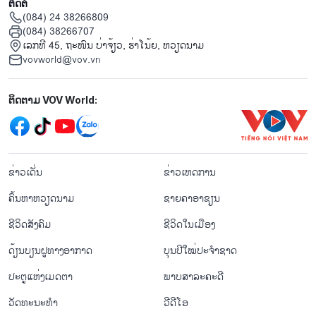
ຕິດຕໍ່
(084) 24 38266809
(084) 38266707
ເລກທີ 45, ຖະໜົນ ບ່າ​ຈ້ຽວ, ຮ່າ​ໂນ້ຍ, ຫວຽດນາມ
vovworld@vov.vn
Mạng xã hội
ຕິດຕາມ VOV World:
menu footer tiếng Lào
ຂ່າວເດັ່ນ
ຂ່າວເຫດການ
ຄົ້ນຫາຫວຽດນາມ
ຊາຍຄາອາຊຽນ
ຊີ​ວິດ​ສັງ​ຄົມ
ຊີ​ວິດ​ໃນ​ເມືອງ
ດ້ຽນບຽນ​ຝູທາງ​ອາກາດ
ບຸນປີໃໝ່ປະຈຳຊາດ
ປະຕູແຫ່ງເມດຕາ
ພາບສາລະຄະດີ
ວັດທະນະທໍາ
ວີດີໂອ