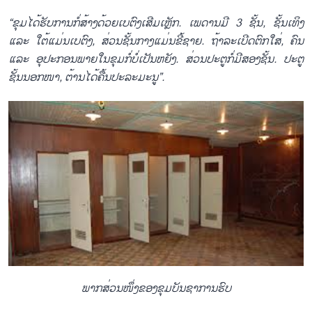
“ຂຸມ​ໄດ້​ຮັບ​ການ​ກໍ່​ສ້າງ​ດ້ວຍ​ເບ​ຕົງເສີມ​ເຫຼັກ. ເພ​ດານ​ມີ 3 ຊັ້ນ, ຊັ້ນ​ເທິງ
ແລະ ໃຕ້ແມ່ນ​ເບ​ຕົງ, ສ່ວນ​ຊັ້ນກາງ​ແມ່ນຂີ້​ຊາຍ. ຖ້າ​ລະ​ເບີດ​ຕົກ​ໃສ່, ຄົນ
ແລະ ອຸ​ປະ​ກອນ​ພາຍ​ໃນ​ຂຸມ​ກໍ່​ບໍ່​ເປັນ​ຫ​ຍັງ. ສ່ວນ​ປະ​ຕູ​ກໍ່​ມີ​ສອງ​ຊັ້ນ. ປະ​ຕູ​
ຊັ້ນ​ນອກ​ໜາ, ຕ້ານ​ໄດ້​ຄື້ນປະ​ລະ​ມະ​ນູ”.
ພາກສ່ວນໜຶ່ງຂອງຂຸມບັນຊາການຮົບ