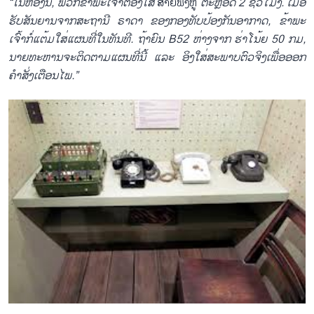
“ໃນ​ຫ້ອງນີ້, ພວກ​ຂ້າ​ພະ​ເຈົ້າຕ້​ອງໃສ່
ສາຍ​ຟັງຫູ
ຕະຫຼອດ 2 ຊົ່ວ​ໂມງ. ເມື່ອ​
ຮັບສັນ​ຍານຈາກ​ສະ​ຖາ​ນີ ຣາ​ດາ ຂອງກອງ​ທັບ​ປ້ອງ​ກັນ​ອາ​ກາດ, ຂ້າ​ພະ​
ເຈົ້າ​ກໍ່​ແຕ້ມ​ໃສ່​ແຜນ​ທີ່​ໃນ​ທັນ​ທີ. ຖ້າ​ຍົນ​ B52 ຫ່າງ​ຈາກ ຮ່າ​ໂນ້ຍ 50 ກມ,
ນາຍ​ທະ​ຫານ​​ຈະ​ຕິດ​ຕາມ​ແຜນ​ທີ່ນີ້ ແລະ ອິງ​ໃສ່​ສະ​ພາບ​ຕົວ​ຈິງ​ເພື່ອ​ອອກ
ຄຳ​ສັ່ງ​ເຕືອນ​ໄພ.”