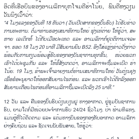
ອິດ​ທີ່​ເຮືອ​ບິນ​ຂອງ​ອາ​ເມ​ລິ​ກາ​ບຸກ​ໂຈມ​ຕີ​ຮ່າ​ໂນ້ຍ, ພົນ​ຕີ​ຫງວ​ຽນ
ວັນ​ນິງ​ເວົ້າ​ວ່າ:
“4 ໂມງ​ແລງ​ຂອງວັນ​ທີ 18 ທັນ​ວາ ( ວັນ​ເປີດ​ສາກ​ຂອງ​ບັ້ນ​ຮົບ) ໄດ້​ຮັບ​ຂ່າວ
ການ​ທະ​ຫານ. ຕໍ່​ມາທ່ານ​ຮອງ​ເສ​ນາ​ທິ​ການ​ໃຫ​ຍ່ ຟຸ່ງ​ເທ໋​ຕ່າຍ ໃຫ້​ຮູ້​ວ່າ, ສະ​
ຫາຍ ເລ​ເດິກ​ທໍ້ ໄດ້​ກັບ​ເມືອ​ປະ​ເທດ​ ແລະ ອາ​ເມ​ລິ​ກາ​ກໍ່​ຢຸດ​ຕິ​ການ​ເຈ​ລະ​
ຈາ. ຮອດ 18 ໂມງ 20 ນາ​ທີ ມີ​ສັນ​ຍານຍົນ B52. ອິງ​ໃສ່ແຫຼ່ງ​ຂ່າວ​ດັ່ງ​ກ່າວ
ພ້ອມ​ກັບ​ການ​ກຽມ​ພ້ອມ​ສູ້​ຮົບ​ຂອງກອງ​ບັນ​ຊາ​ການ​ທຸກ​ຂັ້ນ, ໜ່ວຍ​ພວກ​
ເຮົາ​ໄດ້​ປະ​ຊຸມ​ກັນ ແລະ ໃຫ້​ຂໍ້​ສັງ​ເກດ​ວ່າ, ອາ​ເມ​ລິ​ກາ​ຈະ​ຖີ້ມ​ລະ​ເບີດ ຮ່າ​
ໂນ້ຍ. 19 ໂມງ, ຂ້າ​ພະ​ເຈົ້າ​ລາຍ​ງານ​ຕໍ່​ທ່ານ​ເສ​ນາ​ທິ​ການ​ໃຫ​ຍ່ ວັນ​ຕ໋ຽນຢຸງ
ເພື່ອ​ຂໍ​ອະ​ນຸ​ຍາດ​ໃຫ້​ອອກ​ສັນ​ຍານ​ໄພ​ກ່ອນ. ແລະ ພວກ​ເຮົາ​ໄດ້​ຕົກ​ລົງ​ອອກ
ສັນ​ຍານ​ເຕືອນ​ໄພ​ກ່ອນ​ທີ່​ອາ​ເມ​ລິ​ກາ​ຖີ້ມ​ລະ​ເບີດ​ລົງ 25 ນາ​ທີ.”
12 ວັນ ແລະ ຄືນ​ຂອງ​ບັ້ນ​ຮົບ​ດ້ຽນ​ບຽນ​ຝູ ທາງ​ອາ​ກາດ, ຢູ່​ຂຸມ​ບັນ​ຊາ​ການ​
ຮົບ​, ຍາ​ມ​ໃດ​ກໍ່​ມີ​ໜ່ວຍ​ປະ​ຈຳ​ການ​ຮົບ 24/24 ຊົ່ວ​ໂມງ. ປ້າ ຟ້າມ​ທິ​ແທງ,
ແມ່ນ​ຜູ້​ທີ່​ໄດ້ຕິດ​ຕາມ ແລະ ແຕ້ມ​ທາງບິນ​ຂອງ​ກອງທັບ​ອາ​ກາດ ອາ​ເມ​ລິ​ກາ​
ຢ່າງ​​ຄົບ​ຖ້ວນ ແລະ ຊັດ​ເຈນ​ນັບ​ພັນ​ສາຍ, ໃຫ້​ຮູ້​ວ່າ: