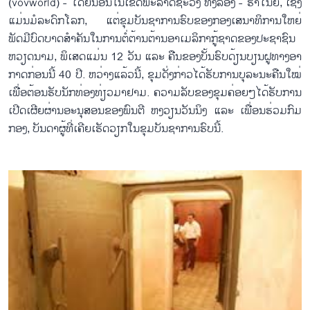
(vovworld) - ໂດຍນອນ​ໃນ​ເຂດ​ພະ​ລາດ​ຊະ​ວັງ ທັງ​ລອງ - ຮ່າ​ໂນ້ຍ, ເຊິ່ງ​
ແມ່ນ​ມໍ​ລະ​ດົກ​ໂລກ, ແຕ່​ຂຸມ​ບັນ​ຊາ​ການ​ຮົບ​ຂອງກອງ​ເສ​ນາ​ທິ​ການ​ໃຫ​ຍ່
ພັດ​ມີ​ບົດ​ບາດ​ສຳ​ຄັນ​ໃນ​ການ​ຕໍ່​ຕ້ານ​ຕ້ານ​ອາ​ເມ​ລິ​ກາ​ກູ້​ຊາດ​ຂອງ​ປະ​ຊາ​ຊົນ​
ຫວຽດ​ນາມ, ພິ​ເສດ​ແມ່ນ 12 ວັນ ແລະ ​ຄືນ​ຂອງ​ບັ້ນ​ຮົບ​ດ້ຽນ​ບຽນ​ຝູ​ທາງ​ອາ​
ກາດ​ກ່ອນນີ້ 40 ປີ. ຫວ່າງ​ແລ້ວນີ້, ຂຸມ​ດັ່ງ​ກ່າວ​ໄດ້​ຮັບ​ການ​ບຸ​ລະ​ນະ​ຄືນ​ໃໝ່​
ເພື່ອຕ້ອນ​ຮັບ​ນັກ​ທ່ອງ​ທ່ຽວ​ມາ​ຢາມ. ຄວາມ​ລັບ​ຂອງ​ຂຸມຄ່ອຍໆ​ໄດ້​ຮັບ​ການ​
ເປີດເຜີຍຜ່ານອະ​ນຸ​ສອນ​ຂອງ​ພົນ​ຕີ ຫງວຽນ​ວັນ​ນິງ ແລະ ເພື່ອນ​ຮ່ວມ​ກົມ​
ກອງ, ບັນ​ດາ​ຜູ້​ທີ່​ເຄີຍ​ເຮັດ​ວຽກ​ໃນ​ຂຸມ​ບັນ​ຊາ​ການ​ຮົບ​ນີ້.