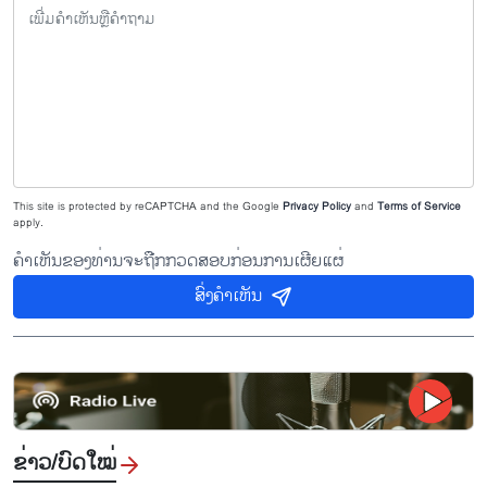
This site is protected by reCAPTCHA and the Google
Privacy Policy
and
Terms of Service
apply.
ຄຳເຫັນຂອງທ່ານຈະຖືກກວດສອບກ່ອນການເຜີຍແຜ່
ສົ່ງຄຳເຫັນ
ຂ່າວ/ບົດ​ໃໝ່