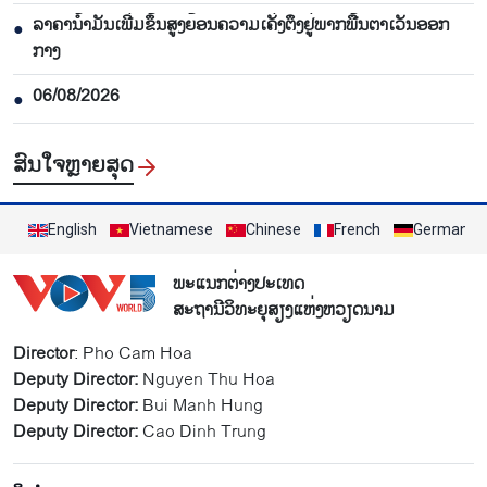
ລາ​ຄາ​ນ້ຳ​ມັນ​ເພີ່ມ​ຂຶ້ນ​ສູງ​ຍ້ອນ​ຄວາມ​ເຄັ່ງ​ຕຶງ​ຢູ່​ພາກ​ພື້ນ​ຕາ​ເວັນ​ອອກ​
●
ກາງ
06/08/2026
●
ສົນ​ໃຈ​ຫຼາຍ​ສຸດ
English
Vietnamese
Chinese
French
German
ພະແນກຕ່າງປະເທດ
ສະຖານີວິທະຍຸສຽງແຫ່ງຫວຽດນາມ
Director
: Pho Cam Hoa
Deputy Director:
Nguyen Thu Hoa
Deputy Director:
Bui Manh Hung
Deputy Director:
Cao Dinh Trung