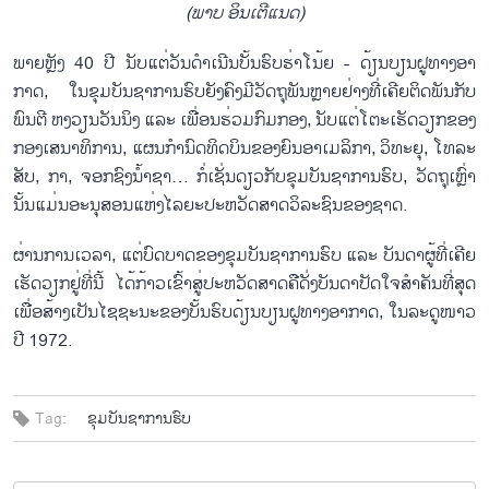
(ພາບ ອິນເຕີແນດ)
ພາຍຫຼັງ 40 ປີ ນັບ​ແຕ່​ວັນ​ດຳ​ເນີນ​ບັ້ນ​ຮົບ​ຮ່າ​ໂນ້ຍ - ດ້ຽນ​ບຽນ​ຝູ​ທາງ​ອາ​
ກາດ, ໃນ​ຂຸມ​ບັນ​ຊາ​ການ​ຮົບ​ຍັງ​ຄົງ​ມີ​ວັດ​ຖຸ​ພັນຫຼາຍ​ຢ່າງ​ທີ່​ເຄີຍ​ຕິດ​ພັນ​ກັບ​
ພົນ​ຕີ ຫງວຽນ​ວັນ​ນິງ ແລະ ເພື​່ອນ​ຮ່ວມ​ກົມ​ກອງ, ນັບ​ແຕ່​ໂຕະ​ເຮັດ​ວຽກ​ຂອງ
ກອງ​ເສ​ນາ​ທິ​ການ, ແຜນ​ກຳ​ນົດ​ທິດ​​ບິນຂອງ​ຍົນ​ອາ​ເມ​ລິ​ກາ, ວິ​ທະ​ຍຸ, ໂທ​ລະ​
ສັບ, ກາ, ຈອກ​ຊົງ​ນ້ຳຊາ… ກໍ່​ເຊັ່ນ​ດຽວ​ກັບ​ຂຸມ​ບັນ​ຊາ​ການ​ຮົບ, ວັດ​ຖຸ​ເຫຼົ່າ​
ນັ້ນແມ່ນ​ອະ​ນຸ​ສອນ​ແຫ່ງ​ໄລ​ຍະ​ປະ​ຫວັດ​ສາດ​ວິ​ລະ​ຊົນ​ຂອງ​ຊາດ.
ຜ່ານ​ການ​ເວ​ລາ, ແຕ່​ບົດ​ບາດ​​​ຂອງ​ຂຸມ​ບັນ​ຊາ​ການ​ຮົບ ແລະ ບັນ​ດາ​ຜູ້​ທີ່​ເຄີຍ​
ເຮັດ​ວຽກ​ຢູ່​ທີ່ນີ້ ໄດ້ກ້າວ​ເຂົ້າ​ສູ່​ປະ​ຫວັດ​ສາດ​ຄື​ດັ່ງ​ບັນ​ດາ​ປັດ​ໃຈ​ສຳ​ຄັນ​ທີ່​ສຸດ​
ເພື່ອ​ສ້າງ​ເປັນ​ໄຊ​ຊະ​ນະ​ຂອງ​ບັ້ນ​ຮົບ​ດ້ຽນ​ບຽນ​ຝູ​ທາງ​ອາ​ກາດ, ໃນ​ລະ​ດູ​ໜາວ​
ປີ 1972.
Tag:
ຂຸມບັນຊາການຮົບ