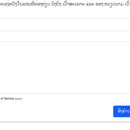
້ວຍແງ່ຫວັງໃນແຜນທີ່ທ່ອງທ່ຽວ ນິງບິ່ງ ເວົ້າສະເພາະ ແລະ ຂອງ ຫວຽດນາມ ເວົ
of Service
apply.
ສົ່ງຄຳ