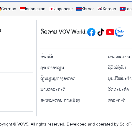
German
Indonesian
Japanese
Khmer
Korean
Lao
Mạng xã hội
ມ
ຕິດຕາມ VOV World:
menu footer tiếng Là
ຂ່າວເດັ່ນ
ຂ່າວເຫດການ
ຊາຍຄາອາຊຽນ
ຊີ​ວິດ​ສັງ​ຄົມ
ດ້ຽນບຽນ​ຝູທາງ​ອາກາດ
ບຸນປີໃໝ່ປະຈ
ພາບສາລະຄະດີ
ວັດທະນະທໍາ
ສະຖານະການ ການເມືອງ
ສາລະຄະດີ
yright © VOV5. All rights reserved. Developed and operated by Solid