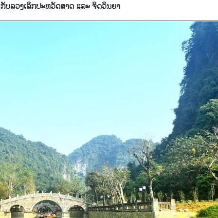
ມກັບລວງເລິກປະຫວັດສາດ ແລະ ຈິດວິນຍາ