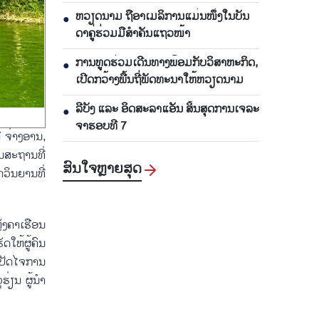
ແລະ ມີ​ປະ​ສິດ​ທິ​ຜົນ
ຫ​ວຽດ​ນາມ ຖື​ອາ​ເມ​ລິ​ການ​ແມ່ນ​ໜຶ່ງ​ໃນ​ບັນ​
●
ດາ​ຄູ່​ຮ່ວມ​ມື​ສຳ​ຄັນ​ແຖວ​ໜ້າ
ການ​ທູດ​ຮ່ວມ​ເດີນ​ທາງ​ພ້ອມກັບ​ວິ​ສາ​ຫະ​ກ​ິດ,
●
ເປີດກວ້າງ​ພື້ນ​ຖີ່​ພັດ​ທະ​ນາ​ໃຫ້​ຫວຽດ​ນາມ
ລີ​ບັງ ແລະ ອິດ​ສະ​ລາ​ແອັນ ສິ້ນ​ສຸດ​ການ​ເຈ​ລະ​
●
ຈາ​ຮອບ​ທີ 7
ື ຈ່າງອານ,
ນສະຖານທີ່
ສົນ​ໃຈ​ຫຼາຍ​ສຸດ
ວິນຍານທີ່
ຼັງຄາເຮືອນ
ດໃຫ້ຜູ້ຄົນ
 ປັດໄຈການ
່ຽນ ຜູ້ນຳ