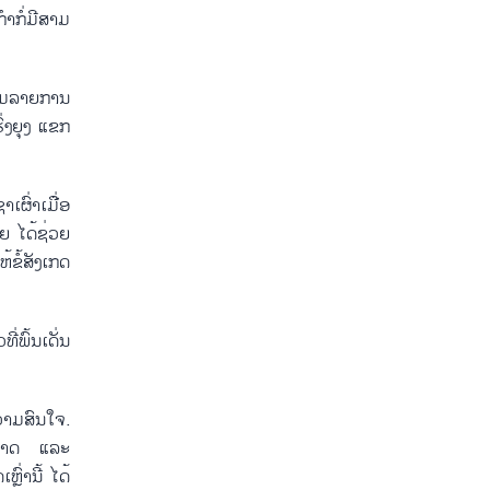
ກຳກໍ່ມີສາມ
ຊົມລາຍການ
ົ່ງຍຸງ ແຂກ
ເຜົ່າເມື່ອ
ຸຍ ໄດ້ຊ່ວຍ
ຂໍ້ສັງເກດ
່ພົ້ນເດັ່ນ
ຄວາມສົນໃຈ.
ມະຊາດ ແລະ
ົ່ານີ້ ໄດ້