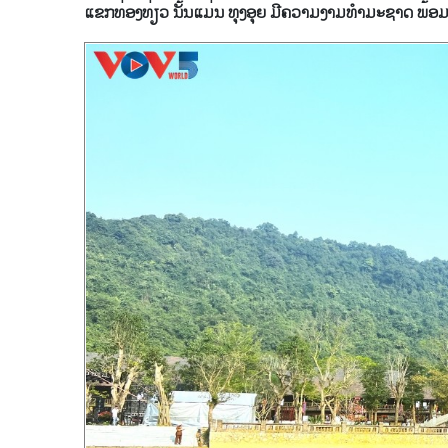
ແຂກທ່ອງທ່ຽວ ນັ້ນແມ່ນ ທຸງອຸຍ ມີຄວາມງາມທຳມະຊາດ ພ້ອ