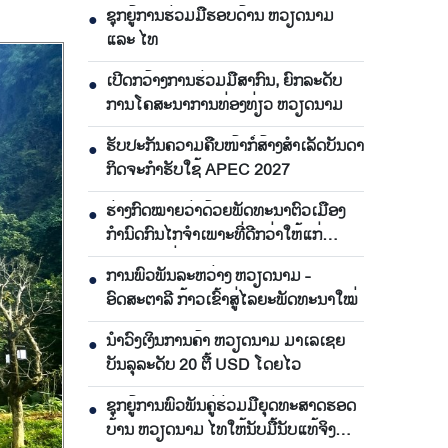
ຊຸກຍູ້ການຮ່ວມມືຮອບດ້ານ ຫວຽດນາມ
●
ແລະ ໄທ
ເປີດກວ້າງການຮ່ວມມືສາກົນ, ຍົກລະດັບ
●
ການໂຄສະນາການທ່ອງທ່ຽວ ຫວຽດນາມ
ຮັບປະກັນຄວາມຄືບໜ້າກໍ່ສ້າງສຳເລັດບັນດາ
●
ກິດຈະກຳຮັບໃຊ້ APEC 2027
ຮ່າງກົດໝາຍວ່າດ້ວຍພັດທະນາຕົວເມືອງ
●
ກຳນົດກົນໄກຈຳເພາະທີ່ດີກວ່າໃຫ້ແກ່
ນະຄອນ ໂຮ່ຈີມິນ
ການພົວພັນລະຫວ່າງ ຫວຽດນາມ -
●
ອົດສະຕາລີ ກ້າວເຂົ້າສູ່ໄລຍະພັດທະນາໃໝ່
ນຳ​ວົງ​ເງິນ​ການ​ຄ້າ ຫວຽດ​ນາມ ມາ​ເລ​ເຊຍ​
●
ບັນ​ລຸ​ລະ​ດັບ 20 ຕື້ USD ໂດຍ​ໄວ
ຊຸກ​ຍູ້​ການ​ພົວ​ພັນ​ຄູ່​ຮ່ວມ​ມື​ຍຸດ​ທະ​ສາດ​ຮອດ​
●
ບ້ານ ຫວຽດ​ນາມ ໄທ​ໃຫ້​ນັບ​ມື້​ນັບ​ແທ້​ຈິງ