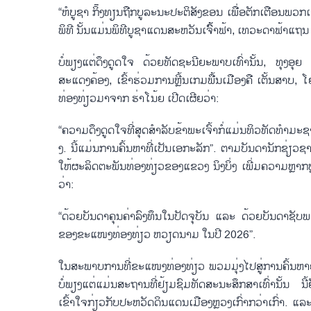
“ຫໍບູຊາ ກິ໊ງທຽນຖືກບູລະນະປະຕິສັງຂອນ ເພື່ອຕັກເຕືອນພວກ
ພິທີ ນັ້ນແມ່ນພິທີບູຊາແດນສະຫວັນເຈົ້ົ້າຟ້າ, ເທວະດາຟ້າແຖນ ແ
ບໍ່ພຽງແຕ່ດຶງດູດໃຈ ດ້ວຍທັດຊະນີຍະພາບເທົ່ານັ້ນ, ທຸງອ
ສະແດງຄ້ອງ, ເຂົ້າຮ່ວມການຫຼີ້ນເກມພື້ນເມືອງຄື ເຕັ້ນສາບ, ໂຍ
ທ່ອງທ່ຽວມາຈາກ ຮ່າໂນ້ຍ ເປີດເຜີຍວ່າ:
“ຄວາມດຶງດູດໃຈທີ່ສຸດສຳລັບຂ້າພະເຈົ້າກໍ່ແມ່ນທິວທັດທຳມະຊ
ງ. ນີ້ແມ່ນການຄົ້ນຫາທີ່ເປັນເອກະລັກ”. ຕາມບັນດານັກຊ່ຽວ
ໃຫ້ຜະລິດຕະພັນທ່ອງທ່ຽວຂອງແຂວງ ນິງບິ່ງ ເພີ່ມຄວາມຫຼາກ
ວ່າ:
“ດ້ວຍບັນດາຄຸນຄ່າລົງທຶນໃນປັດຈຸບັນ ແລະ ດ້ວຍບັນດາຊັບພະຍ
ຂອງຂະແໜງທ່ອງທ່ຽວ ຫວຽດນາມ ໃນປີ 2026”.
ໃນສະພາບການທີ່ຂະແໜງທ່ອງທ່ຽວ ພວມມຸ່ງໄປສູ່ການຄົ້ນຫາຢ່າງ
ບໍ່ພຽງແຕ່ແມ່ນສະຖານທີ່ຢ້ຽມຊົມທັດສະນະສຶກສາເທົ່ານັ້ນ 
ເຂົ້າໃຈກ່ຽວກັບປະຫວັດດິນແດນເມືອງຫຼວງເກົ່າກວ່າເກົ່າ. ແ