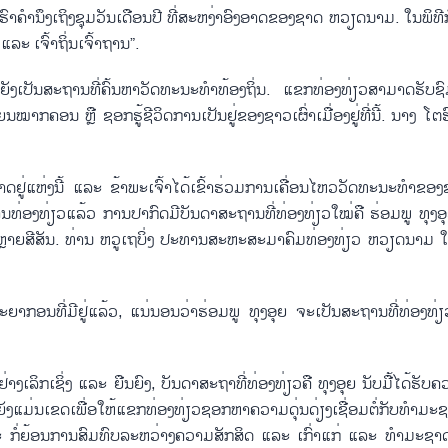
ເຮົາຄຳນຶງເຖິງຊຸມວັນເດືອນປີ ທີ່ສະຫງ່າອົງອາດຂອງຊາດ ຫວຽດນາມ. ໃນພິທີ
ລະ ເຈົ້າຖິ່ນເຈົ້າຖານ”.
ຸຍ ຍັງເປັນສະຖານທີ່ຄົ້ນຫາວັດທະນະທຳທ້ອງຖິ່ນ. ແຂກທ່ອງທ່ຽວສາມາດຮັບ
ນໝາກຄອນ ຫຼື ຊອກຮູ້ຊີວິດການເປັນຢູ່ຂອງຊາວເຜົ່າເມື່ອງຢູ່ທີ່ນີ້. ນາງ ໂຕຮ
າດຢູ່ແຫ່ງນີ້ ແລະ ຂ້າພະເຈົ້າໄດ້ເຂົ້າຮ່ວມການເຄື່ອນໄຫວວັດທະນະທຳຂອງຊາ
ຊານທ່ອງທ່ຽວແລ້ວ ການປາກົດມີບັນດາສະຖານທີ່ທ່ອງທ່ຽວໃໝ່ຄື ຮ່ອມພູ ທຸງອ
ຫຼາຍສີສັນ. ທ່ານ ຫວູເຖບິ່ງ ປະທານສະຫະສະມາຄົມທ່ອງທ່ຽວ ຫວຽດນາມ ໃຫ້
າກອນທີ່ມີຢູ່ແລ້ວ, ແນ່ນອນວ່າຮ່ອມພູ ທຸງອຸຍ ຈະເປັນສະຖານທີ່ທ່ອງທ່ຽວທີ
ເລິກເຊິ່ງ ແລະ ຍືນຍົງ, ບັນດາສະຖາທີ່ທ່ອງທ່ຽວຄື ທຸງອຸຍ ນັບມື້ໄດ້ຮັບ
ນີ້ຍັງແມ່ນເຂດເພື່ອໃຫ້ແຂກທ່ອງທ່ຽວຊອກຫາຄວາມດຸ່ນດ່ຽງເຊື່ອມຕໍ່ກັບທຳ
ລະ ກໍ່ຍ້ອນການສົມທົບລະຫວ່າງຄວາມສັກສິດ ແລະ ເກົ່າແກ່ ແລະ ທຳມະຊາດເຫຼ