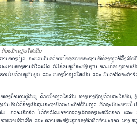
ພູ ດ້ວຍນ້ຳຂຽວໃສເຢັນ
ະດູການທ່ອງທ່ຽວ, ຂະບວນຄົນອວ່າຍໜ້າຊອກຫາສະຖານທີ່ທ່ອງທ່ຽວທີ່ລື້ງເຄີຍຄ
ດິ໊ງ ປະມານສອງສາມກິໂລແມັດ ກໍ່ມີຮ່ອມພູທີ່ສະຫງົບງຽບ ພວມຄ່ອຍໆຫາຍເປັ
ກອ້ອມຮອບໄປດ້ວຍພູຫີນປູນ ແລະ ໜອງນ້ຳຂຽວໃສເຢັນ ແລະ ບັນດາກິດຈະກຳຈິດ
. ໜອງນ້ຳນອນຢູ່ຕີນພູ ດ້ວຍນ້ຳຂຽວໃສເຢັນ ທາງຍ່າງຖືກປູດ້ວຍກະໂຣຫີນ, ຫ
ກິ໊ງເຍິນ ອັນໄດ້ສ້າງເປັນກຸ່ມສະຖາປັດຕະຍະກຳທີ່ກົມກຽວ. ທັດຊະນີຍະພາບນີ້ ເຮັ
ດສະໜົມ. ຄວາມສັກສິດ ໄດ້ກຳເນີດມາຈາກລວງເລິກຂອງປະຫວັດສາດ ແລະ
ຈາກຄວາມຮົກເຮື້ອ ແລະ ຄວາມສະຫງົບສຸກຂອງທິວທັດທຳມະຊາດ. ນາງ ຫວູຮ