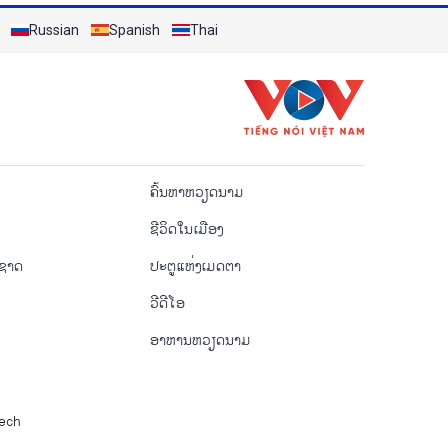
Russian
Spanish
Thai
o
ຄົ້ນຫາຫວຽດນາມ
ຊີ​ວິດ​ໃນ​ເມືອງ
ຳຊາດ
ປະຕູແຫ່ງເມດຕາ
ວີດີໂອ
ອາຫານຫວຽດນາມ
Tech