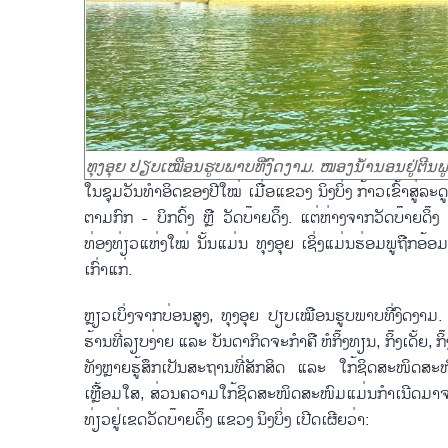
ທຸງອຸຍ ປຽບເໝືອນຮູບພາບທີ່ງົດງາມ. ໜອງນ້ຳນອນຢູ່ຕີນ
ໃນຊຸມວັນທຳອິດຂອງປີໃໝ່ ເມື່ອແຂວງ ນິງບິ່ງ ກ້າວເຂົ້າສູ່ລ
ຕາມກົກ - ບິກດົ້ງ ຫຼື ວັດບ໊າຍດິ໊ງ. ແຕ່ຫ່າງຈາກວັດບ໊າຍ
ທ່ອງທ່ຽວແຫ່ງໃໝ່ ນັ້ນແມ່ນ ທຸງອຸຍ ເຊິ່ງແມ່ນຮ່ອມພູຖື
ເກົ່າແກ່.
ຫຼຽວເບິ່ງຈາກບ່ອນສູງ, ທຸງອຸຍ ປຽບເໝືອນຮູບພາບທີ່ງົດງາມ
ຮ້ານທີ່ລຽບງ່າຍ ແລະ ບັນດາກິດຈະກຳຄື ຫໍກິ໊ງທຽນ, ກິ໊ງເດັ້ຍ, 
ທັງຫຼາຍຮູ້ສຶກເປັນສະຖານທີ່ສັກສິດ ແລະ ໃກ້ຊິດສະໜິ
ເຫຼື້ອມໃສ, ສ່ວນຄວາມໃກ້ຊິດສະໜິດສະໜົມແມ່ນກຳເນີດມາ
ທ່ຽວຢູ່ເຂດວັດບ໊າຍດິ໊ງ ແຂວງ ນິງບິ່ງ ເປີດເຜີຍວ່າ: