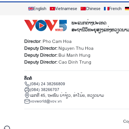
English
Vietnamese
Chinese
French
ພະແນກຕ່າງປະເທດ
ສະຖານີວິທະຍຸສຽງແຫ່ງຫວຽດນາ
Director
: Pho Cam Hoa
Deputy Director:
Nguyen Thu Hoa
Deputy Director:
Bui Manh Hung
Deputy Director:
Cao Dinh Trung
ຕິດຕໍ່
(084) 24 38266809
(084) 38266707
ເລກທີ 45, ຖະໜົນ ບ່າ​ຈ້ຽວ, ຮ່າ​ໂນ້ຍ, ຫວຽດນາມ
vovworld@vov.vn
Cop