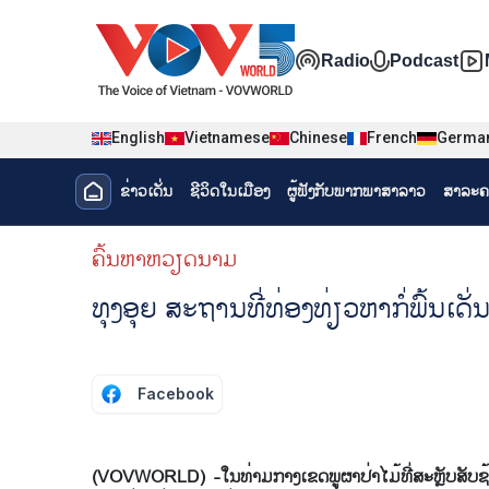
Nhảy đến nội dung
Đa phương t
Radio
Podcast
English
Vietnamese
Chinese
French
Germa
Menu trang chủ tiếng Lào
ຂ່າວເດັ່ນ
ຊີ​ວິດ​ໃນ​ເມືອງ
ຜູ້​ຟັງ​ກັບ​ພາກ​ພາ​ສາ​ລາວ
ສາລະຄ
menu phụ tiếng Lào
ຄົ້ນຫາຫວຽດນາມ
ທຸງອຸຍ ສະຖານທີ່ທ່ອງທ່ຽວຫາກໍ່ພົ້ນເດັ່ນຢ
Facebook
(VOVWORLD) -ໃນທ່າມກາງເຂດພູຜາປ່າໄມ້ທີ່ສະຫຼັບສັບຊ້ອນ