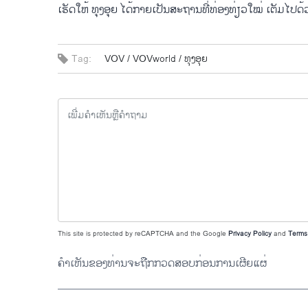
ເຮັດໃຫ້ ທຸງອຸຍ ໄດ້ກາຍເປັນສະຖານທີ່ທ່ອງທ່ຽວໃໝ່ ເຕັມໄປດ
Tag:
VOV /
VOVworld /
ທຸງອຸຍ
This site is protected by reCAPTCHA and the Google
Privacy Policy
and
Terms 
ຄຳເຫັນຂອງທ່ານຈະຖືກກວດສອບກ່ອນການເຜີຍແຜ່