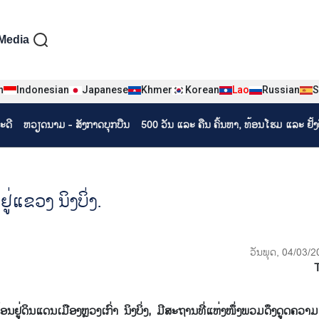
iện tiếng Lào
Media
n
Indonesian
Japanese
Khmer
Korean
Lao
Russian
S
ະດີ
ຫວຽດ​ນາມ - ສັງ​ກາດ​ບຸກ​ບືນ
500 ວັນ ແລະ ຄືນ ຄົ້ນຫາ, ທ້ອນໂຮມ ແລະ ຢັ້
ູ່ແຂວງ ນິງບິ່ງ.
ວັນພຸດ, 04/03/2
ຢູ່ດິນແດນເມືອງຫຼວງເກົ່າ ນິງບິ່ງ, ມີສະຖານທີ່ແຫ່ງໜຶ່ງພວມດຶງດູດຄວາ