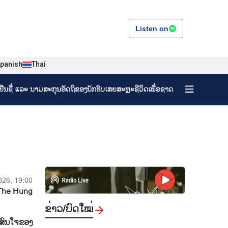
Listen on
panish
Thai
ງຢືນຊື່ ແລະ ນາມສະກຸນອັດຖິຂອງນັກຮົບເສຍສະຫຼະຊີວິດເພື່ອຊາດ
026, 19:00
The Hung
ຂ່າວ/ບົດ​ໃໝ່
ມສົນໃຈຂອງ