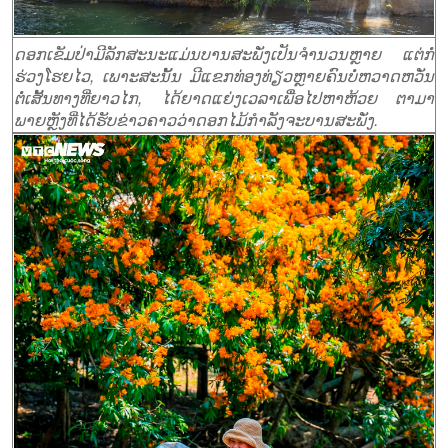
ດອກເຂັມປ່າມີລັກສະນະແມ່ນບານສະພັ່ງເປັນຈຳນວນຫຼາຍ ແຕ່ກໍ່
ຮ່ວງໂຮຍໄວ, ເພາະສະນັ້ນ ມີແຂກທ່ອງທ່ຽວຫຼາຍຄົນບໍ່ຫວາດຫວັ່ນ
ຕໍ່ເສັ້ນທາງທີ່ຍາວໄກ, ໄດ້ຍາດແຍ່ງເວລາເພື່ອໄປຫາຫ້ວຍ ຕາມາ
ພາຍຫຼັງທີ່ໄດ້ຮັບຂ່າວຄາວວ່າດອກໄມ້ກຳລັງຈະບານສະພັ່ງ.