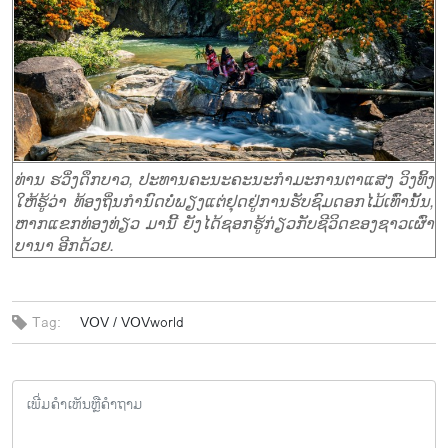
ທ່ານ ຮວິ່ງດຶກບາວ, ປະທານຄະນະຄະນະກຳມະການຕາແສງ ວິງທິ້ງ
ໃຫ້ຮູ້ວ່າ ທ້ອງຖິ່ນກຳນົດບໍ່ພຽງແຕ່ຢຸດຢູ່ການຮັບຊົມດອກໄມ້ເທົ່ານັ້ນ,
ຫາກແຂກທ່ອງທ່ຽວ ມານີ້ ຍັງໄດ້ຊອກຮູ້ກ່ຽວກັບຊີວິດຂອງຊາວເຜົ່າ
ບານາ ອີກດ້ວຍ.
Tag:
VOV /
VOVworld