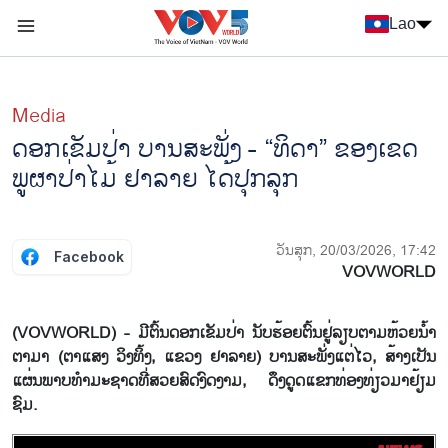
Nhảy đến nội dung
Lao
Menu trang chủ tiếng Lào
menu phụ tiếng Lào
Media
ດອກເຂັມປ່າ ບານສະພັ່ງ - “ທິດາ” ຂອງເຂດ
ພູຜາປ່າໄມ້ ຢາລາຍ ໄດ້ປຸກລຸກ
ວັນສຸກ, 20/03/2026, 17:42
Facebook
VOVWORLD
(VOVWORLD) - ມີຕົ້ນດອກເຂັມປ່າ ນັບຮ້ອຍຕົ້ນຢູ່ລຽບຕາມຫ້ວຍນ້ຳ
ຕາມາ (ຕາແສງ ວິງທິ້ງ, ແຂວງ ຢາລາຍ) ບານສະພັ່ງແຕ່ໄວ, ສ້າງເປັນ
ແຜ່ນພາບທຳມະຊາດທີ່ສວຍສົດງົດງາມ, ດຶງດູດແຂກທ່ອງທ່ຽວມາຢ້ຽມ
ຊົມ.