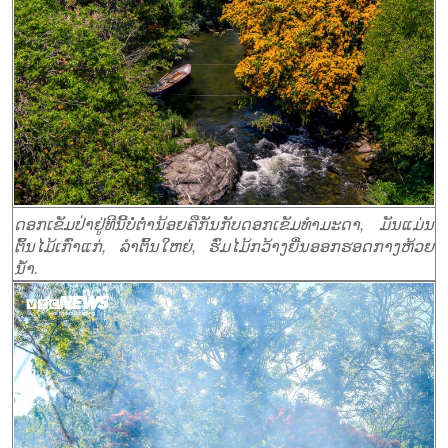
ດອກເຂັມປ່າຢູ່ທີນີ້ບໍ່ຕ່ຳນ້ອຍຄືກັນກັບດອກເຂັມທຳມະດາ, ມັນແມ່ນ
ຕົ້ນໄມ້ເກົ່າແກ່, ລຳຕົ້ນໃຫຍ່, ຮົ່ມໄມ້ກວ້າງຍື່ນອອກຮອດກາງຫ້ວຍ
ນ້ຳ.