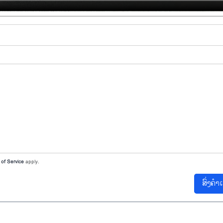
of Service
apply.
ສົ່ງຄຳ