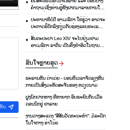
ຄັດສະເໜີເນື້ອໃນຈົດໝາຍ ແລະ ຕອບບາງ
●
ຄຳຖາມເຊິ່ງທ່ານຜູ້ຟັງຝາກມາລາຍການໃນ
ອາທິດຜ່ານມາ
ປະທານາທິບໍດີ ອາເມລິກາ ໃຫ້ຮູ້ວ່າ ອາດຈະ
●
ປະກາດຂໍ້ຕົກລົງກ່ຽວກັບຊ່ອງແຄບທະເລ
Hormuz ພາບໃນເວລາ 48 ຊົ່ວໂມງຈະ
ສັນຕະປະປາ Leo XIV ຈະໄປຢ້ຽມຢາມ
●
ມາເຖິງ
ອາເມລິກາ ລາຕິນ ເປັນຄັ້ງທຳອິດໃນຖານະ
ຕຳແໜ່ງສັນຕະປະປາ
ສົນ​ໃຈ​ຫຼາຍ​ສຸດ
ພະລານຫີນ ດ໊າເດ໊ຍ - ບ່ອນທີ່ເວລາຈັດລຽງຫີນ
ກາຍເປັນສິ່ງມະຫັດສະຈັນຂອງ ຫວຽດນາມ
ຝູງນົກປາກຫ່າງ ທີ່ຫາຍາກ ອົບພະຍົບກັບເມືອ
ດອນນົກຢູ່ ຢາລາຍ
ເຫັນ
ງານວາງສະແດງ “ສີສັນວັດທະນະທຳ”: ມໍລະດົກ
ໃນໃຈກາງ ຮ່າໂນ້ຍ