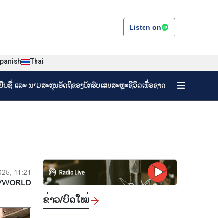
Listen on
panish
Thai
ງຢືນຊື່ ແລະ ນາມສະກຸນອັດຖິຂອງນັກຮົບເສຍສະຫຼະຊີວິດເພື່ອຊາດ
2025, 11:21
VWORLD
ຂ່າວ/ບົດ​ໃໝ່