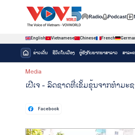
Nhảy đến nội dung
Đa phương t
Radio
Podcast
English
Vietnamese
Chinese
French
Germa
Menu trang chủ tiếng Lào
ຂ່າວເດັ່ນ
ຊີ​ວິດ​ໃນ​ເມືອງ
ຜູ້​ຟັງ​ກັບ​ພາກ​ພາ​ສາ​ລາວ
ສາລະຄ
menu phụ tiếng Lào
Media
ເຝີເຈ - ລົດຊາດທີ່ເຂັ້ມຂຸ້ນຈາກທຳມະ
Facebook