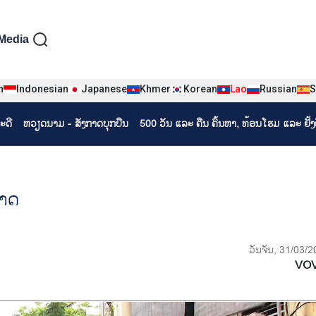
iện tiếng Lào
Media
n
Indonesian
Japanese
Khmer
Korean
Lao
Russian
S
ະດີ
ຫວຽດ​ນາມ - ສັງ​ກາດ​ບຸກ​ບືນ
500 ວັນ ແລະ ຄືນ ຄົ້ນຫາ, ທ້ອນໂຮມ ແລະ ຢັ້
ຊາດ
ວັນຈັນ, 31/03/
VO