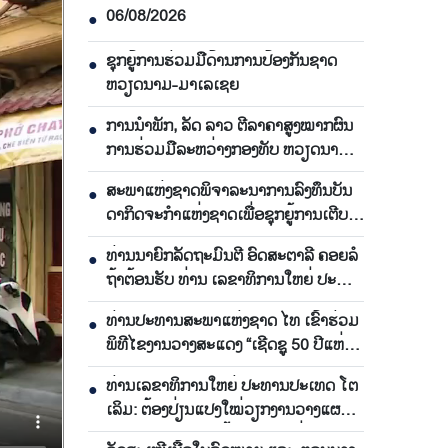
06/08/2026
●
ຊຸກ​ຍູ້​ການ​ຮ່ວມ​ມື​ດ້ານ​ການ​ປ້ອງ​ກັນ​ຊາດ
●
ຫວຽດ​ນາມ-ມາ​ເລ​ເຊຍ
ການ​ນຳ​ພັກ, ລັດ ລາວ ຕີ​ລາ​ຄາ​ສູງ​ໝາກ​ຜົນ​
●
ການ​ຮ່ວມ​ມື​ລະ​ຫວ່າງກອງ​ທັບ ຫວຽດ​ນາມ-
ລາວ
ສະ​ພາ​ແຫ່ງ​ຊາດ​ພິ​ຈາ​ລະ​ນາ​​ການລົງ​ທຶນ​ບັນ​
●
ດາ​ກິດ​ຈະ​ກຳ​ແຫ່ງ​ຊາດ​ເພື່ອ​ຊຸກ​ຍູ້​ການ​ເຕີບ​
ໂຕ
ທ່ານ​ນາ​ຍົກ​ລັດ​ຖະ​ມົນ​ຕີ ອົດ​ສະ​ຕາ​ລີ ​ຄອຍລໍ​
●
ຖ້າ​ຕ້ອນ​ຮັບ ທ່ານ ເລ​ຂາ​ທິ​ການ​ໃຫຍ່ ປະ​
ທານ​ປະ​ເທດ ໂຕ​ເລິມ
ທ່ານ​ປະ​ທານ​ສະ​ພາ​ແຫ່ງ​ຊາດ ໄທ ເຂົ້າ​ຮ່ວມ​
●
ພິ​ທີ​ໄຂ​ງານ​ວາງ​ສະ​ແດງ “ເຊີດ​ຊູ 50 ປີ​ແຫ່ງ​
ການ​ພົວ​ພັນ​ທາງ​ການ​ທູດ ຫວຽດ​ນາມ-ໄທ”
ທ່ານເລ​ຂາ​ທິ​ການ​ໃຫຍ່ ປະ​ທານ​ປະ​ເທດ ໂຕ​
●
ເລິມ: ຕ້ອງ​ປ່ຽນ​ແປງ​ໃໝ່​ວຽກ​ງານ​ວາງ​ແຜນ​
ຜັງ ແລະ ​ພັດ​ທະ​ນາ​ພື້ນ​ຖານ​ໂຄງ​ລ່າງ