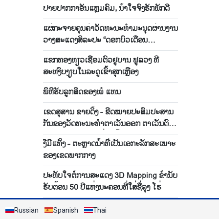
ປາຍປາກກາອັນແຫຼມຄົມ, ນ້ຳໃຈຈົງຮັກພັກດີ
ແຜ່ກະຈາຍຄຸນຄ່າວັດທະນະທຳມະນຸດຜ່ານງານ
ວາງສະແດງສິລະປະ “ດອກບົວເດືອນ
ພຶດສະພາ”
ແຂກທ່ອງທ່ຽວເຊື່ອມຕົວຢູ່ບ້ານ ຟູລວງ ທີ່
ສະຫງົບງຽບໃນລະດູເຂົ້າສຸກເຫຼືອງ
ພິທີຮັບລູກສິດຂອງໝໍ ແທນ
ເຂດສຸສານ ຂາຍດິ້ງ - ຂີດໝາຍປະສົມປະສານ
ກັນຂອງວັດທະນະທຳຕາເວັນອອກ ຕາເວັນຕົກ
ໃນເຂດມໍລະດົກກຸງເກົ່າ ເຫ້ວ
ງືມີແທັ້ງ - ຕະຫຼາດນ້ຳທີ່ເປັນເອກະລັກສະເພາະ
ຂອງເຂດພາກກາງ
ປະທັບໃຈຕໍ່ການສະແດງ 3D Mapping ຂ່ຳນັບ
ຮັບຕ້ອນ 50 ປີແຫ່ງນະຄອນທີ່ໃສ່ຊື່ລຸງ ໂຮ່
Russian
Spanish
Thai