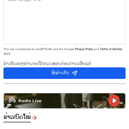
This site is protected by reCAPTCHA and the Google
Privacy Policy
and
Terms of Service
apply.
ຄຳເຫັນຂອງທ່ານຈະຖືກກວດສອບກ່ອນການເຜີຍແຜ່
ສົ່ງຄຳເຫັນ
ຂ່າວ/ບົດ​ໃໝ່