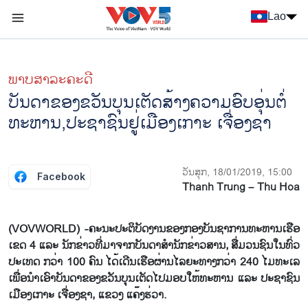
Nhảy đến nội dung
Lao
Menu trang chủ tiếng Lào
menu phụ tiếng Lào
ພາບສາລະຄະດີ
ບັນດາຂອງຂວັນບຸນເຕັດສ້າງຄວາມອົບອຸ່ນຕໍ່
ທະຫານ,ປະຊາຊົນຢູ່ເມືອງເກາະ ເຈື່ອງຊາ
ວັນສຸກ, 18/01/2019, 15:00
Facebook
Thanh Trung – Thu Hoa
(VOVWORLD) -ຄະນະປະຕິບັດງານຂອງກອງບັນຊາການທະຫານເຮືອ
ເຂດ 4 ແລະ ນັກຂ່າວທີ່ມາຈາກບັນດາສຳນັກຂ່າວສານ, ສື່ມວນຊົນໃນທົ່ວ
ປະເທດ ກວ່າ 100 ຄົນ ໄດ້ເດີນເຮືອຜ່ານໄລຍະທາງກວ່າ 240 ໄມທະເລ
ເພື່ອນຳເອົາບັນດາຂອງຂວັນບຸນເຕັດໄປມອບໃຫ້ທະຫານ ແລະ ປະຊາຊົນ
ເມືອງເກາະ ເຈື່ອງຊາ, ແຂວງ ແຄ໊ງຮ່ວາ.