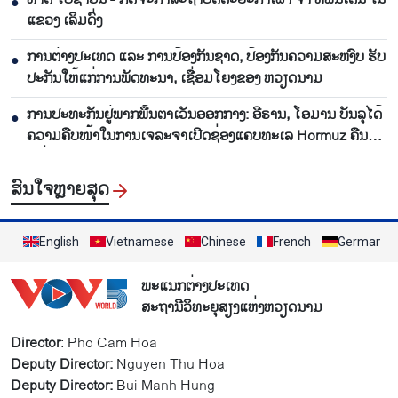
●
ແຂວງ ເລິມດົ່ງ
ການ​ຕ່າງ​ປະ​ເທດ ແລະ ການ​ປ້ອງ​ກັນ​ຊາດ, ​ປ້ອງ​ກັນ​ຄວາມ​ສະ​ຫງົບ ຮັ​ບ​
●
ປະ​ກັນ​ໃຫ້​ແກ່​ການ​ພັດ​ທະ​ນາ, ເຊື່ອມ​ໂຍງຂອງ ຫວຽດ​ນາມ
ການ​ປະ​ທະ​ກັນ​ຢູ່​ພາກ​ພື້ນ​ຕາ​ເວັນ​ອອກ​ກາງ: ອີ​ຣານ, ໂອ​ມານ ​ບັນ​ລຸ​ໄດ້​
●
ຄວາມ​ຄືບ​ໜ້າ​ໃນ​ການ​ເຈ​ລະ​ຈາ​ເປີດ​ຊ່ອງ​ແຄບ​ທະ​ເລ Hormuz ຄືນ​
ໃໝ່
ສົນ​ໃຈ​ຫຼາຍ​ສຸດ
English
Vietnamese
Chinese
French
German
ພະແນກຕ່າງປະເທດ
ສະຖານີວິທະຍຸສຽງແຫ່ງຫວຽດນາມ
Director
: Pho Cam Hoa
Deputy Director:
Nguyen Thu Hoa
Deputy Director:
Bui Manh Hung