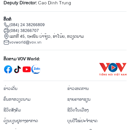
Deputy Director:
Cao Dinh Trung
ຕິດຕໍ່
(084) 24 38266809
(084) 38266707
ເລກທີ 45, ຖະໜົນ ບ່າ​ຈ້ຽວ, ຮ່າ​ໂນ້ຍ, ຫວຽດນາມ
vovworld@vov.vn
Mạng xã hội
ຕິດຕາມ VOV World:
menu footer tiếng Lào
ຂ່າວເດັ່ນ
ຂ່າວເຫດການ
ຄົ້ນຫາຫວຽດນາມ
ຊາຍຄາອາຊຽນ
ຊີ​ວິດ​ສັງ​ຄົມ
ຊີ​ວິດ​ໃນ​ເມືອງ
ດ້ຽນບຽນ​ຝູທາງ​ອາກາດ
ບຸນປີໃໝ່ປະຈຳຊາດ