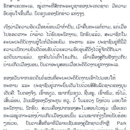
ຮັກສາເຂດທະເລ, ໝູ່ເກາະທີ່ສັກກະລະບູຊາຂອງປະເທດຊາດ ມີຄວາມ
ອົບອຸ່ນໃຈຂຶ້ນຕື່ມ. ບົດຂຽນຂອງນັກຂ່າວ ແທ່ງຈຸງ.
ເຖິງວ່າມີຄວາມອິດເມື່ອຍຍ້ອນເມົາກ່ຳປັ່ນ, ເມົາຄື້ນທະເລກໍ່ຕາມ, ແຕ່ເມື່ອ
ໄປຮອດເກາະ ດ໊າລ໊າດ ໄດ້ພົບພະນັກງານ, ນັກຮົບແລ້ວ, ສະມາຊິກໃນ
ຄະນະປະຕິບັດງານຜູ້ໃດກໍ່ມີຮ້ອຍຍິມ. ທະຫານ ແລະ ປະຊາຊົນຢູ່ທີ່ນີ້ມີ
ຄວາມເບີກບານຍິນດີຕ້ອນຮັບດ້ວຍຄວາມອົບອຸ່ນຄືດັ່ງໄດ້ຮູ້ຈັກດີກັນມາ
ແຕ່ດົນນານແລ້ວ. ທຸກຄົນໄດ້ເຕົ້າໂຮມກັນ, ເລົ່າເລື່ອງສູ່ກັນຟັງກ່ຽວກັບ
ບ້ານເກີດເມືອງນອນ, ບັນດາອະນຸສອນເມື່ອປະຕິບັດງານຢູ່ກາງທະເລ.
ຂອງຂວັນຈາກເຂດດິນຕໍ່ແຜ່ນທີ່ຄະນະປະຕິບັດງານເອົາໄປມອບໃຫ້
ທະຫານ ແລະ ປະຊາຊົນຢູ່ເກາະນັ້ນເຕັມໄປດ້ວຍສີສັນລົດຊາດຂອງບຸນ
ເຕັດຄື: ໃບຕອງຈິງ, ເຂົ້າໜຽວ, ໝາກຖົ່ວຂຽວ, ຊີ້ນໝູ, ເຂົ້າໜົມ, ໜໍ່ໄມ້,
ເສັ້ນລ້ອນ, ມັນຝລັ່ງຂອງວົງຕະກຸນ ຫວູ, ວໍ້ ໃນແຂວງ ນິງທ້ວນ ມອບໃຫ້
ພະນັກງານ, ນັກຮົບ. ສ່ວນເຄື່ອງຝາກຂອງສະໂມສອນໄວໜຸ່ມ ເພື່ອເຂດ
ທະເລໝູ່ເກາະແຫ່ງບ້ານເກີດເມືອງນອນນັ້ນ ແມ່ນໝາກກ້ຽງໃຫຍ່ນັບຮ້ອຍ
ໆໜ່ວຍ, ບັນດາເສື້ອກິລາທີ່ມີລາຍເຊັນຂອງຄູ່ຝຶກຊາວເກົາຫຼີ Park