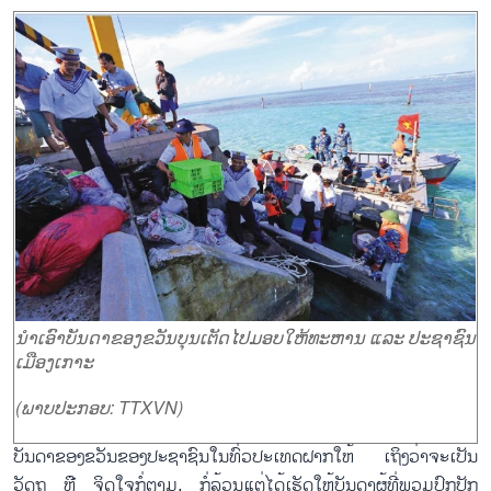
ນຳເອົາບັນດາຂອງຂວັນບຸນເຕັດໄປມອບໃຫ້ທະຫານ ແລະ ປະຊາຊົນ
ເມືອງເກາະ
(ພາບປະກອບ: TTXVN)
ບັນດາຂອງຂວັນຂອງປະຊາຊົນໃນທົ່ວປະເທດຝາກໃຫ້ ເຖິງວ່າຈະເປັນ
ວັດຖຸ ຫຼື ຈິດໃຈກໍ່ຕາມ, ກໍ່ລ້ວນແຕ່ໄດ້ເຮັດໃຫ້ບັນດາຜູ້ທີ່ພວມປົກປັກ