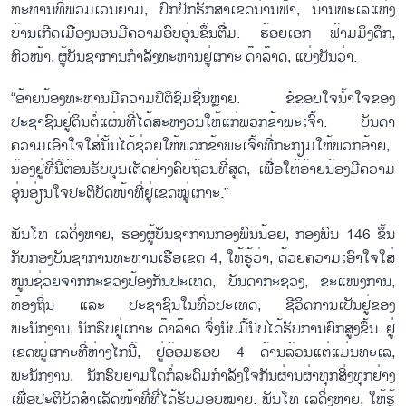
ທະຫານທີ່ພວມເວນຍາມ, ປົກປັກຮັກສາເຂດນ່ານຟ້າ, ນ່ານທະເລແຫ່ງ
ບ້ານເກີດເມືອງນອນມີຄວາມອົບອຸ່ນຂຶ້ນຕື່ມ. ຮ້ອຍເອກ ຟ້າມມິງດຶກ,
ຫົວໜ້າ, ຜູ້ບັນຊາການກຳລັງທະຫານຢູ່ເກາະ ດ໊າລ໊າດ, ແບ່ງປັນວ່າ.
“ອ້າຍນ້ອງທະຫານມີຄວາມປິຕິຊົມຊື່ນຫຼາຍ. ຂໍຂອບໃຈນ້ຳໃຈຂອງ
ປະຊາຊົນຢູ່ດິນຕໍ່ແຜ່ນທີ່ໄດ້ສະຫງວນໃຫ້ແກ່ພວກຂ້າພະເຈົ້າ. ບັນດາ
ຄວາມເອົາໃຈໃສ່ນັ້ນໄດ້ຊ່ວຍໃຫ້ພວກຂ້າພະເຈົ້າທີ່ກະກຽມໃຫ້ພວກອ້າຍ,
ນ້ອງຢູ່ທີ່ນີ້ຕ້ອນຮັບບຸນເຕັດຢ່າງຄົບຖ້ວນທີ່ສຸດ, ເພື່ອໃຫ້ອ້າຍນ້ອງມີຄວາມ
ອຸ່ນອ່ຽນໃຈປະຕິບັດໜ້າທີ່ຢູ່ເຂດໝູ່ເກາະ.”
ພັນໂທ ເລດິ່ງຫາຍ, ຮອງຜູ້ບັນຊາການກອງພົນນ້ອຍ, ກອງພົນ 146 ຂຶ້ນ
ກັບກອງບັນຊາການທະຫານເຮືອເຂດ 4, ໃຫ້ຮູ້ວ່າ, ດ້ວຍຄວາມເອົາໃຈໃສ່
ໜູນຊ່ວຍຈາກກະຊວງປ້ອງກັນປະເທດ, ບັນດາກະຊວງ, ຂະແໜງການ,
ທ້ອງຖິ່ນ ແລະ ປະຊາຊົນໃນທົ່ວປະເທດ, ຊີວິດການເປັນຢູ່ຂອງ
ພະນັກງານ, ນັກຮົບຢູ່ເກາະ ດ໊າລ໊າດ ຈຶ່ງນັບມື້ນັບໄດ້ຮັບການຍົກສູງຂຶ້ນ. ຢູ່
ເຂດໝູ່ເກາະທີ່ຫ່າງໄກນີ້, ຢູ່ອ້ອມຮອບ 4 ດ້ານລ້ວນແຕ່ແມ່ນທະເລ,
ພະນັກງານ, ນັກຮົບຍາມໃດກໍ່ລະດົມກຳລັງໃຈກັນຜ່ານຜ່າທຸກສິ່ງທຸກຢ່າງ
ເພື່ອປະຕິບັດສຳເລັດໜ້າທີ່ທີ່ໄດ້ຮັບມອບໝາຍ. ພັນໂທ ເລດິ່ງຫາຍ, ໃຫ້ຮູ້