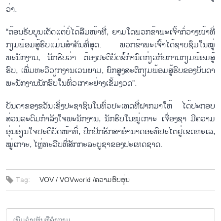
ວ່າ.
“ຕ້ອນຮັບບຸນເຕັດແຕ່ບໍ່ໄດ້ລືມໜ້າທີ່, ຍາມໃດພວກຂ້າພະເຈົ້າກໍ່ວາງໜ້າທີ່
ກຽມພ້ອມສູ້ຮົບແມ່ນສຳຄັນທີ່ສຸດ. ພວກຂ້າພະເຈົ້າໄດ້ຊາບຊຶມໃນໝູ່
ພະນັກງານ, ນັກຮົບວ່າ ຕ້ອງປະຕິບັດຂໍ້ກຳນົດກ່ຽວກັບການກຽມພ້ອມສູ້
ຮົບ, ເພີ່ມທະວີວຽກງານເວນຍາມ, ຍົກສູງສະຕິກຽມພ້ອມສູ້ຮົບຂອງບັນດາ
ພະນັກງານນັກຮົບໃນທົ່ວເກາະຢ່າງເຂັ້ມງວດ”.
ບັນດາຂອງຂວັນເຊິ່ງປະຊາຊົນໃນທົ່ວປະເທດທີ່ຝາກມາໃຫ້ ໄດ້ປະກອບ
ສ່ວນລະດົມກຳລັງໃຈພະນັກງານ, ນັກຮົບໃນໝູ່ເກາະ ເຈື່ອງຊາ ມີຄວາມ
ອຸ່ນອ່ຽນໃຈປະຕິບັດໜ້າທີ່, ປົກປັກຮັກສາອຳນາດອະທິປະໄຕຢູ່ເຂດທະເລ,
ໝູ່ເກາະ, ໄຫຼ່ທະວີບທີ່ສັກກະລະບູຊາຂອງປະເທດຊາດ.
Tag:
VOV /
VOVworld /
​ຄວາມ​ອົບ​ອຸ່ນ