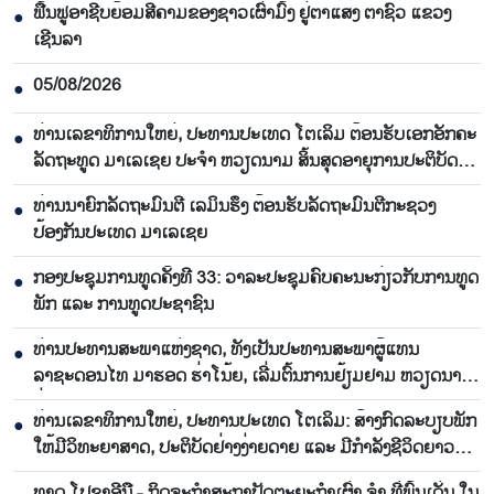
ຟື້​ນ​ຟູ​ອາ​ຊີບ​ຍ້ອມ​ສີ​ຄາມຂອງ​ຊາວ​ເຜົ່າ​ມົ້ງ​ ຢູ່​ຕາ​ແສງ ຕາ​ຊົວ ແຂວງ
●
ເຊີນ​ລາ
05/08/2026
●
ທ່ານເລຂາທິການໃຫຍ່, ປະທານປະເທດ ໂຕເລິມ ຕ້ອນຮັບເອກອັກຄະ
●
ລັດຖະທູດ ມາເລເຊຍ ປະຈຳ ຫວຽດນາມ ສິ້ນສຸດອາຍຸການປະຕິບັດ
ງານ
ທ່ານນາຍົກລັດຖະມົນຕີ ເລມິນຮຶງ ຕ້ອນຮັບລັດຖະມົນຕີກະຊວງ
●
ປ້ອງກັນປະເທດ ມາເລເຊຍ
ກອງປະຊຸມການທູດຄັ້ງທີ 33: ວາລະປະຊຸມຄົບຄະນະກ່ຽວກັບການທູດ
●
ພັກ ແລະ ການທູດປະຊາຊົນ
ທ່ານປະທານສະພາແຫ່ງຊາດ, ທັງເປັນປະທານສະພາຜູ້ແທນ
●
ລາຊະດອນໄທ ມາຮອດ ຮ່າໂນ້ຍ, ເລີ່ມຕົ້ນການຢ້ຽມຢາມ ຫວຽດນາມ
ຢ່າງເປັນທາງການ
ທ່ານເລຂາທິການໃຫຍ່, ປະທານປະເທດ ໂຕເລິມ: ສ້າງກົດລະບຽບພັກ
●
ໃຫ້ມີວິທະຍາສາດ, ປະຕິບັດຢ່າງງ່າຍດາຍ ແລະ ມີກຳລັງຊີວິດຍາວ
ນານ
ທາດ ໂປຊາອີນື - ກິດຈະກຳສະຖາປັດຕະຍະກຳເຜົ່າ ຈຳ ທີ່ພົ້ນເດັ່ນ ໃນ