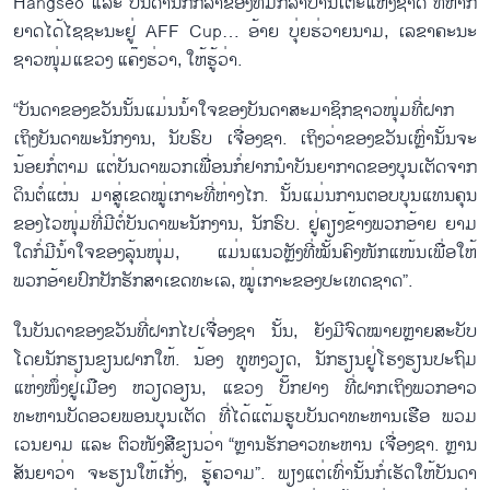
Hangseo ແລະ ບັນດານັກກິລາຂອງທິມກິລາບານເຕະແຫ່ງຊາດ ທີ່ຫາກໍ່
ຍາດໄດ້ໄຊຊະນະຢູ່ AFF Cup… ອ້າຍ ບຸ່ຍຮ່ວາຍນາມ, ເລຂາຄະນະ
ຊາວໜຸ່ມແຂວງ ແຄ໊ງຮ່ວາ, ໃຫ້ຮູ້ວ່າ.
“ບັນດາຂອງຂວັນນັ້ນແມ່ນນ້ຳໃຈຂອງບັນດາສະມາຊິກຊາວໜຸ່ມທີ່ຝາກ
ເຖິງບັນດາພະນັກງານ, ນັບຮົບ ເຈື່ອງຊາ. ເຖິງວ່າຂອງຂວັນເຫຼົ່ານັ້ນຈະ
ນ້ອຍກໍ່ຕາມ ແຕ່ບັນດາພວກເພື່ອນກໍ່ຢາກນຳບັນຍາກາດຂອງບຸນເຕັດຈາກ
ດິນຕໍ່ແຜ່ນ ມາສູ່ເຂດໝູ່ເກາະທີ່ຫ່າງໄກ. ນັ້ນແມ່ນການຕອບບຸນແທນຄຸນ
ຂອງໄວໜຸ່ມທີ່ມີຕໍ່ບັນດາພະນັກງານ, ນັກຮົບ. ຢູ່ຄຽງຂ້າງພວກອ້າຍ ຍາມ
ໃດກໍ່ມີນ້ຳໃຈຂອງລຸ້ນໜຸ່ມ, ແມ່ນແນວຫຼັງທີ່ໝັ້ນຄົງໜັກແໜ້ນເພື່ອໃຫ້
ພວກອ້າຍປົກປັກຮັກສາເຂດທະເລ, ໝູ່ເກາະຂອງປະເທດຊາດ”.
ໃນບັນດາຂອງຂວັນທີ່ຝາກໄປເຈື່ອງຊາ ນັ້ນ, ຍັງມີຈົດໝາຍຫຼາຍສະບັບ
ໂດຍນັກຮຽນຂຽນຝາກໃຫ້. ນ້ອງ ທູຫງວຽດ, ນັກຮຽນຢູ່ໂຮງຮຽນປະຖົມ
ແຫ່ງໜຶ່ງຢູ່ເມືອງ ຫວຽດອຽນ, ແຂວງ ບັ໊ກຢາງ ທີ່ຝາກເຖິງພວກອາວ
ທະຫານບັດອວຍພອນບຸນເຕັດ ທີ່ໄດ້ແຕ້ມຮູບບັນດາທະຫານເຮືອ ພວມ
ເວນຍາມ ແລະ ຕົວໜັງສືຂຽນວ່າ “ຫຼານຮັກອາວທະຫານ ເຈື່ອງຊາ. ຫຼານ
ສັນຍາວ່າ ຈະຮຽນໃຫ້ເກັ່ງ, ຮູ້ຄວາມ”. ພຽງແຕ່ເທົ່ານັ້ນກໍ່ເຮັດໃຫ້ບັນດາ