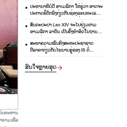
ອາທິດຜ່ານມາ
ປະທານາທິບໍດີ ອາເມລິກາ ໃຫ້ຮູ້ວ່າ ອາດຈະ
●
ປະກາດຂໍ້ຕົກລົງກ່ຽວກັບຊ່ອງແຄບທະເລ
Hormuz ພາບໃນເວລາ 48 ຊົ່ວໂມງຈະ
ສັນຕະປະປາ Leo XIV ຈະໄປຢ້ຽມຢາມ
●
ມາເຖິງ
ອາເມລິກາ ລາຕິນ ເປັນຄັ້ງທຳອິດໃນຖານະ
ຕຳແໜ່ງສັນຕະປະປາ
ສະພາຄວາມໝັ້ນຄົງສະຫະປະຊາຊາດ
●
ຕີລາຄາກ່ຽວກັບໄພນາບຂູ່ຂອງ IS ຕໍ່
ສັນຕິພາບ ແລະ ຄວາມໝັ້ນຄົງສາກົນ
ສົນ​ໃຈ​ຫຼາຍ​ສຸດ
 ພົນທະຫານ
ຍາມເພື່ອ