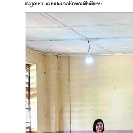
ຫວຽດນາມ ແມ່ນປະເທດຮັກຫອມສັນຕິພາບ