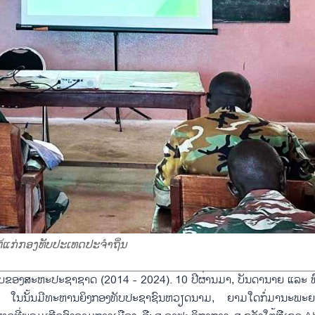
ກ່ກອງທັບປະເທດປະຈຳຖິ່ນ
ຕິພາບຂອງສະຫະປະຊາຊາດ (2014 - 2024). 10 ປີຜ່ານມາ, ບັນດານາຍ ແລະ
, ໃນນັ້ນມີທະຫານຍິງກອງທັບປະຊາຊົນຫວຽດນາມ, ຍາມໃດກໍ່ມານະພະຍາ