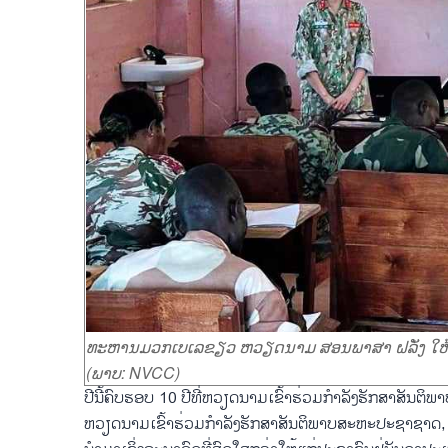
ທະຫານມວກເບເລຂຽວ ຫວຽດນາມ ສອນພາສາ ຝລັ່ງ ໃຫ້ແ
(ພາບ: NVCC)
ປີນີ້ຄົບຮອບ 10 ປີທີ່ຫວຽດນາມເຂົ້າຮ່ວມກຳລັງຮັກສາສັນ
ຫວຽດນາມເຂົ້າຮ່ວມກຳລັງຮັກສາສັນຕິພາບສະຫະປະຊາຊາດ