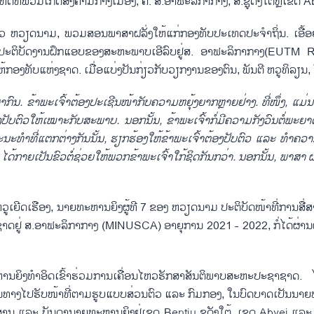
ທດທີ່ພວມເກີດສົງຄາມກາງເມືອງ, ຄື: ສ.ອາຟະລິກາກາງ, ສ.ຊູດັງໃຕ້ຫຼືເຂດ A
ຽວ ຫວຽດນາມ, ພວມສອນພາສາຝລັ່ງໃຫ້ແກ່ກອງທັບປະເທດປະຈຳຖິ່ນ. ເອື້
ະນະປະຕິບັດງານຝຶກແອບຂອງສະຫະພາບເອີລົບຢູ່ສ. ອາຟະລິກາກາງ(EUTM 
ກອງທັບແຫ່ງຊາດ. ເມື່ອແບ່ງປັນກ່ຽວກັບວຽກງານຂອງຕົນ, ພັນຕີ ຫວູທິລຽນ, ໃຫ
າກົນ
.
ຂ້າພະເຈົ້າຕ້ອງປະເຊີນໜ້າກັບຄວາມຫຍຸ້ງຍາກຫຼາຍຢ່າງ
.
ທີ່ໜຶ່ງ
,
ແມ່ນ
້ອງປັບຕົວໃຫ້ເໝາະກັບສະພາບ
.
ນອກນັ້ນ
,
ຂ້າພະເຈົ້າກໍ່ມີຄວາມກັງວົນຕໍ່ພະຍ
ະທຳທີ່ແຕກຕ່າງກັນນັ້ນ
,
ຮຽກຮ້ອງໃຫ້ຂ້າພະເຈົ້າຕ້ອງປັບຕົວ ແລະ ທຳຄວາມ
ດ້ກາຍເປັນຂົວຕໍ່ຊ່ວຍໃຫ້ພວກຂ້າພະເຈົ້າໃກ້ຊິດກັນກວ່າ
.
ນອກນັ້ນ
,
ພາສາ ຝລ
 ຫວູເຍີດເຮືອງ, ນາຍທະຫານຍິງຜູ້ທີ 7 ຂອງ ຫວຽດນາມ ປະຕິບັດໜ້າທີ່ການສື່
ຢູ່ ສ.ອາຟະລິກາກາງ (MINUSCA) ອາຍຸການ 2021 - 2022, ກໍ່ໄດ້ຜ່າ
ານຍິງທຳອິດເຂົ້າຮ່ວມການເຄື່ອນໄຫວຮັກສາສັນຕິພາບສະຫະປະຊາຊາດ.
ີນທາງໄປຮັບໜ້າທີ່ຕາມຮູບແບບສ່ວນຕົວ ແລະ ກົມກອງ, ໃນບົດບາດເປັນນາ
ນ ແລະ ບັນດານາຍທະຫານຍິງຢູ່ເຂດ Bentiu ຊູດັງໃຕ້, ເຂດ Abyei ແລະ