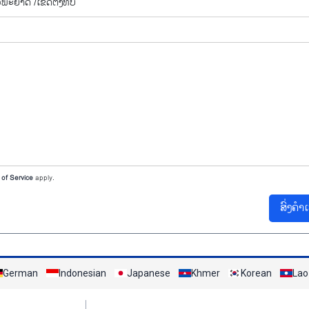
ົວ​ພະ​ຍາດ /
​ເຂດ​ຕັ້ງ​ທັບ
of Service
apply.
ສົ່ງຄຳ
German
Indonesian
Japanese
Khmer
Korean
Lao