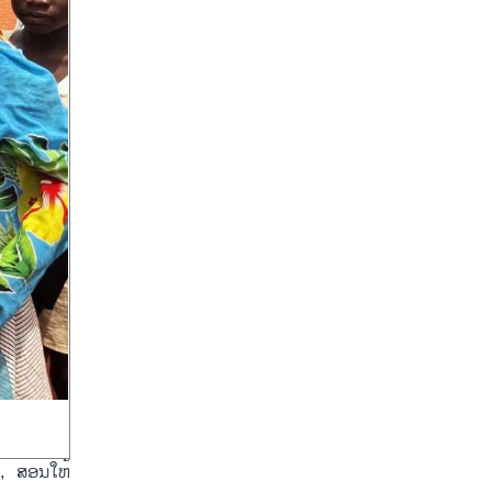
ງ, ສອນໃຫ້