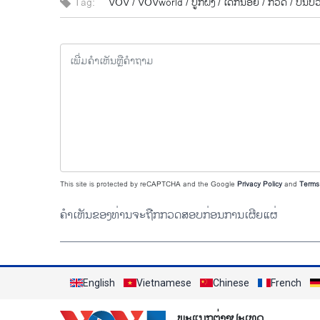
Tag:
VOV /
VOVworld /
ປູກ​ຝັງ /
ເດັກ​ນ້ອຍ /
ກວດ /
ປິ່ນ​ປ
This site is protected by reCAPTCHA and the Google
Privacy Policy
and
Terms 
ຄຳເຫັນຂອງທ່ານຈະຖືກກວດສອບກ່ອນການເຜີຍແຜ່
English
Vietnamese
Chinese
French
ພະແນກຕ່າງປະເທດ