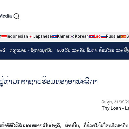
iện tiếng Lào
Media
n
Indonesian
Japanese
Khmer
Korean
Lao
Russian
S
ະດີ
ຫວຽດ​ນາມ - ສັງ​ກາດ​ບຸກ​ບືນ
500 ວັນ ແລະ ຄືນ ຄົ້ນຫາ, ທ້ອນໂຮມ ແລະ ຢັ້
ູ່ທ່າມກາງຊາຍຮ້ອນຂອງອາຟະລິກາ
ວັນສຸກ, 31/05/2
Thy Loan - 
ີ່ໄດ້ຮັບມອບໝາຍເປັນຢ່າງດີ, ຜ່ານນັ້ນ, ກໍ່ຊ່ວຍໃຫ້ເພື່ອນມິດສາກົນເຫ