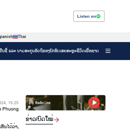
Listen on
panish
Thai
ງຢືນຊື່ ແລະ ນາມສະກຸນອັດຖິຂອງນັກຮົບເສຍສະຫຼະຊີວິດເພື່ອຊາດ
024, 15:25
Le Phuong
ຂ່າວ/ບົດ​ໃໝ່
ັນໄດ້ວ່າ,