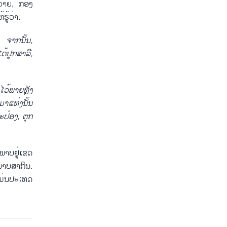
ຂວາຍ, ກອງ
ູ້ວ່າ:
.
ຈາກນັ້ນ
,
ດ້ປູກສາລີ
,
ະໄວ້ພາຍຫຼັງ
າແຫ່ງນັ້ນ
ະປ໋ອງ
,
ຕຸກ
ພາບຢູ່ເຂດ
ພາບສາກົນ.
 ແມ່ນປະເທດ