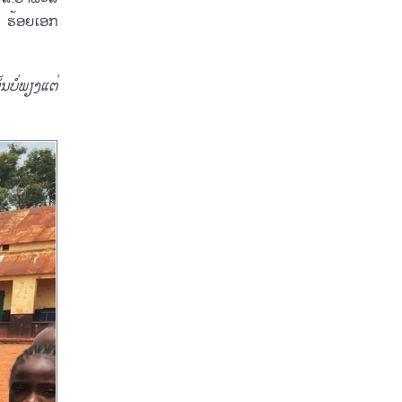
 ຮ້ອຍເອກ
້ນບໍ່ພຽງແຕ່