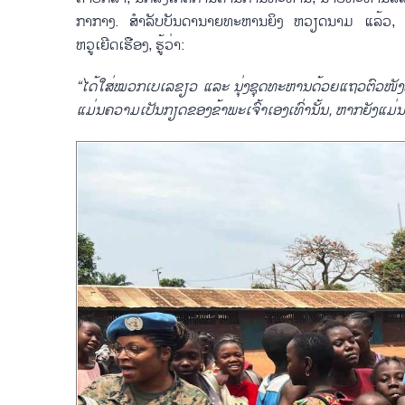
ກາກາງ. ສຳລັບບັນດານາຍທະຫານຍິງ ຫວຽດນາມ ແລ້ວ, ເລ
ຫວູເຍີດເຮືອງ, ຮູ້ວ່າ:
“
ໄດ້ໃສ່ໝວກເບເລຂຽວ ແລະ ນຸ່ງຊຸດທະຫານດ້ວຍແຖວຕົວໜັງສື
ແມ່ນຄວາມເປັນກຽດຂອງຂ້າພະເຈົ້າເອງເທົ່ານັ້ນ
,
ຫາກຍັງແມ່ນ