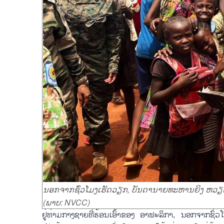
ນອກຈາກຊົ່ວໂມງເຮັດວຽກ, ບັນດານາຍທະຫານຍິງ ຫວຽດນ
(ພາບ: NVCC)
ຢູ່ທ່າມກາງຊາຍທີ່ຮ້ອນເອົ້າຂອງ ອາຟະລິກາ, ນອກຈາກຊົ