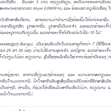
້ອມເຂດຕັ້ງທັບ… ພັນເອກ 3 ດາວ ຫງວຽນທິລຽນ, ອະດີດນາຍທະຫານຂົນ
ະຫະປະຊາຊາດເຂດ Abyei (UNISFA), ແລະ ຮ້ອຍເອກ ຫວູເຍິດເຮືອງ, ໃຫ້ຮ
າໄປຮັກສາສັນຕິພາບ
,
ໝາຍຄວາມວ່ານຳມາເຊິ່ງຮ້ອຍຍິ້ມໃຫ້ແກ່ປະຊາຊົນ
ປະຊາຊົນປູກຜັກ
,
ປູກໝາກຖົ່ວ
,
ປູກສາລີເປັນປະຈຳ
,
ແລະພວກຂ້າພະເຈົ້າໄ
່ລະລະດູການເກັບກ່ຽວນັ້ນ
,
ພວກຂ້າພະເຈົ້າກໍ່ເກັບແກ່ນໄດ້ນັບ
10
ໂລ
”.
ທີ່ນະຄອນຫຼວງ
Bangui,
ເປັນບ່ອນຮັບເດັກໃນເກນອາຍຸຕ່ຳກວ່າ
7
ປີທີ່ຖືກປ
ແຕ່
25
ຫາ
30
ນ້ອງ
.
ບ້ານໄດ້ຮັບການອຸປະຖຳ
,
ແຕ່ບໍ່ຫຼາຍ
.
ພວກຂ້າພະເຈົ້າມ
ະເຈົ້າໄດ້ກຽມໄວ້ແຕ່ ຫວຽດນາມ
,
ຫຼືເຄື່ອງຜະລິດຄືນໃໝ່ຈາກເຈ້ຍໜ້າປົກແຂງ
,
ກ
ດາຄວາມຫຍຸ້ງຍາກ, ອາກາດທີ່ປ່ຽນແປງຮ້າຍແຮງ ແລະ ຄວາມຂາດສະຖຽນລະ
ົວໃຈເມດຕາປານີ, ນ້ຳໃຈສາກົນອັນສູງສົ່ງເພື່ອປະຕິບັດໜ້າທີ່ຮັກສາສັນຕິ
ປັນຢ່າງດີ, ຜ່ານນັ້ນ, ກໍ່ຊ່ວຍໃຫ້ເພື່ອນມິດສາກົນເຫັນໄດ້ວ່າ, ຫວຽດນາມ
ຍນ້ຳໃຈເມດຕາປານີ./.