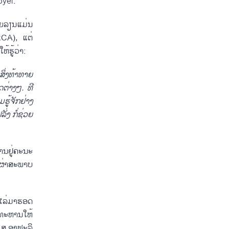
byei.
ອຍລຽນແມ່ນ
RCA), ແຕ່
້ຮູ້ວ່າ:
ສິ່ງທ້າທາຍ
າດຕ່າງໆ
.
ທີ
ຮູ້ຈັກຢ່າງ
ັ່ງ ກໍ່ຊ່ວຍ
ສານຢູ່ຄະນະ
ນຜ່າສະພາບ
 ໄລ່ມາຮອດ
ຍທະຫານໃຫ້
 ສ.ອາຟະລິ