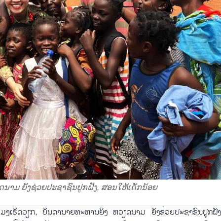
າມ ຍັງຊ່ວຍປະຊາຊົນປູກຝັງ, ສອນໃຫ້ເດັກນ້ອຍ
່ວໂມງເຮັດວຽກ, ບັນດານາຍທະຫານຍິງ ຫວຽດນາມ ຍັງຊ່ວຍປະຊາຊົນປູກຝັ