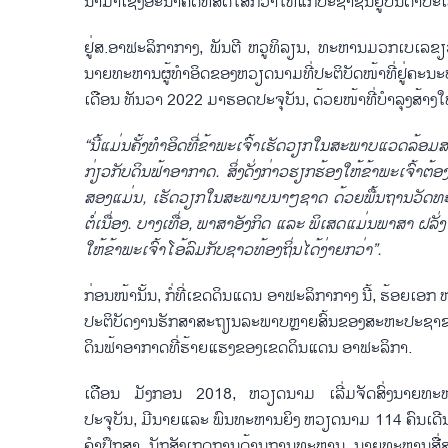
ນຳມາເຊິ່ງອະນາຄົດທີ່ສົດໃສກວ່າໃຫ້ແກ່ປະຊາຊົນຢູ່ບັນດາປະເ
ຢູ່ສ.ອາຟະລິກາກາງ, ພັນຕີ ຫວູທິລຽນ, ທະຫານມວກເບເລຂ
ນາຍທະຫານຜູ້ທຳອິດຂອງຫວຽດນາມທີ່ປະຕິບັດໜ້າທີ່ຢູ່ຄ
ເດືອນ ທັນວາ 2022 ມາຮອດປະຈຸບັນ, ດ້ວຍໜ້າທີ່ບຳລຸງສ້າງໃຫ້
“
ນີ້ແມ່ນຄັ້ງທຳອິດທີ່ຂ້າພະເຈົ້າເຮັດວຽກໃນສະພາບແວດລ້ອມສ
ກ່ຽວກັບດິນຟ້າອາກາດ
.
ສິ່ງດັ່ງກ່າວຮຽກຮ້ອງໃຫ້ຂ້າພະເຈົ້າຕ
ສອງແມ່ນ
,
ເຮັດວຽກໃນສະພາບນາໆຊາດ ດ້ວຍພື້ນຖານວັດທະນ
ຕໍ່ເນື່ອງ
.
ບາງເທື່ອ
,
ພາສາອັງກິດ ແລະ ພິເສດແມ່ນພາສາ ຝລັ່ງ ໄ
ໃຫ້ຂ້າພະເຈົ້າໂອ້ລົມກັບຊາວທ້ອງຖິ່ນໄດ້ງ່າຍກວ່າ
”.
ກ່ອນໜ້ານັ້ນ, ກໍ່ທີ່ເຂດດິນແດນ ອາຟະລິກາກາງ ນີ້, ຮ້ອຍເອກ
ປະຕິບັດງານຮັກສາສະຖຽນລະພາບຫຼາຍສົ້ນຂອງສະຫະປະຊາຊາດ
ດິນຟ້າອາກາດທີ່ຮ້າຍແຮງຂອງເຂດດິນແດນ ອາຟະລິກາ.
ເດືອນ ມັງກອນ 2018, ຫວຽດນາມ ເລີ່ມຈັດສົ່ງນາຍທະຫ
ປະຈຸບັນ, ມີນາຍແລະ ພົນທະຫານຍິງ ຫວຽດນາມ 114 ຄົນເດ
ຄຳປຶກສາ, ນັກສັງເກດການດ້ານການທະຫານ, ນາຍທະຫານສື່ສາ