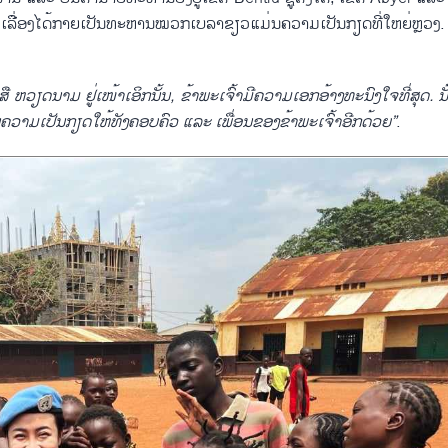
ື່ອງໄດ້ກາຍເປັນທະຫານໝວກເບລາຂຽວແມ່ນຄວາມເປັນກຽດທີ່ໃຫຍ່ຫຼວງ.
 ຫວຽດນາມ ຢູ່ເໜ້າເອິກນັ້ນ
,
ຂ້າພະເຈົ້າມີຄວາມເອກອ້າງທະນົງໃຈທີ່ສຸດ
.
ນັ
ຄວາມເປັນກຽດໃຫ້ທັງຄອບຄົວ ແລະ ເພື່ອນຂອງຂ້າພະເຈົ້າອີກດ້ວຍ
”
.