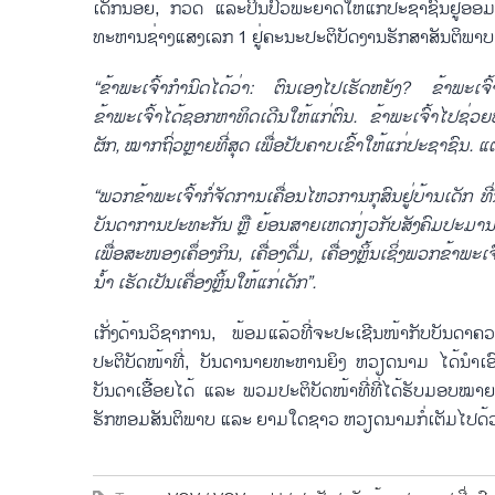
ເດັກນ້ອຍ, ກວດ ແລະປິ່ນປົວພະຍາດໃຫ້ແກ່ປະຊາຊົນຢູ່ອ
ທະຫານຊ່າງແສງເລກ 1 ຢູ່ຄະນະປະຕິບັດງານຮັກສາສັນຕິພາບສ
“
ຂ້າພະເຈົ້າກຳນົດໄດ້ວ່າ
:
ຕົນເອງໄປເຮັດຫຍັງ
?
ຂ້າພະເຈົ້
ຂ້າພະເຈົ້າໄດ້ຊອກຫາທິດເດີນໃຫ້ແກ່ຕົນ
.
ຂ້າພະເຈົ້າໄປຊ່ວຍ
ຜັກ
,
ໝາກຖົ່ວຫຼາຍທີ່ສຸດ ເພື່ອປັບຄາບເຂົ້າໃຫ້ແກ່ປະຊາຊົນ
.
ແຕ
“
ພວກຂ້າພະເຈົ້າກໍ່ຈັດການເຄື່ອນໄຫວການກຸສົນຢູ່ບ້ານເດັກ 
ບັນດາການປະທະກັນ ຫຼື ຍ້ອນສາຍເຫດກ່ຽວກັບສັງຄົມປະມານ
ເພື່ອສະໜອງເຄຶ່ອງກິນ
,
ເຄື່ອງດື່ມ
,
ເຄື່ອງຫຼິ້ນເຊິ່ງພວກຂ້າພ
ນ້ຳ ເຮັດເປັນເຄື່ອງຫຼິ້ນໃຫ້ແກ່ເດັກ
”.
ເກັ່ງດ້ານວິຊາການ, ພ້ອມແລ້ວທີ່ຈະປະເຊີນໜ້າກັບບັນ
ປະຕິບັດໜ້າທີ່, ບັນດານາຍທະຫານຍິງ ຫວຽດນາມ ໄດ້ນຳເອົາຫ
ບັນດາເອື້ອຍໄດ້ ແລະ ພວມປະຕິບັດໜ້າທີ່ທີ່ໄດ້ຮັບມອບໝາຍເ
ຮັກຫອມສັນຕິພາບ ແລະ ຍາມໃດຊາວ ຫວຽດນາມກໍ່ເຕັມໄປດ້ວ