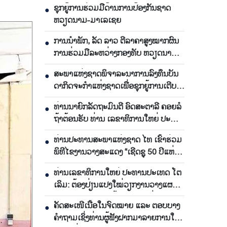
ຊຸກ​ຍູ້​ການ​ຮ່ວມ​ມື​ດ້ານ​ການ​ປ້ອງ​ກັນ​ຊາດ
●
ຫວຽດ​ນາມ-ມາ​ເລ​ເຊຍ
ການ​ນຳ​ພັກ, ລັດ ລາວ ຕີ​ລາ​ຄາ​ສູງ​ໝາກ​ຜົນ​
●
ການ​ຮ່ວມ​ມື​ລະ​ຫວ່າງກອງ​ທັບ ຫວຽດ​ນາມ-
ລາວ
ສະ​ພາ​ແຫ່ງ​ຊາດ​ພິ​ຈາ​ລະ​ນາ​​ການລົງ​ທຶນ​ບັນ​
●
ດາ​ກິດ​ຈະ​ກຳ​ແຫ່ງ​ຊາດ​ເພື່ອ​ຊຸກ​ຍູ້​ການ​ເຕີບ​
ໂຕ
ທ່ານ​ນາ​ຍົກ​ລັດ​ຖະ​ມົນ​ຕີ ອົດ​ສະ​ຕາ​ລີ ​ຄອຍລໍ​
●
ຖ້າ​ຕ້ອນ​ຮັບ ທ່ານ ເລ​ຂາ​ທິ​ການ​ໃຫຍ່ ປະ​
ທານ​ປະ​ເທດ ໂຕ​ເລິມ
ທ່ານ​ປະ​ທານ​ສະ​ພາ​ແຫ່ງ​ຊາດ ໄທ ເຂົ້າ​ຮ່ວມ​
●
ພິ​ທີ​ໄຂ​ງານ​ວາງ​ສະ​ແດງ “ເຊີດ​ຊູ 50 ປີ​ແຫ່ງ​
ການ​ພົວ​ພັນ​ທາງ​ການ​ທູດ ຫວຽດ​ນາມ-ໄທ”
ທ່ານເລ​ຂາ​ທິ​ການ​ໃຫຍ່ ປະ​ທານ​ປະ​ເທດ ໂຕ​
●
ເລິມ: ຕ້ອງ​ປ່ຽນ​ແປງ​ໃໝ່​ວຽກ​ງານ​ວາງ​ແຜນ​
ຜັງ ແລະ ​ພັດ​ທະ​ນາ​ພື້ນ​ຖານ​ໂຄງ​ລ່າງ
ຄັດສະເໜີເນື້ອໃນຈົດໝາຍ ແລະ ຕອບບາງ
●
ຄຳຖາມເຊິ່ງທ່ານຜູ້ຟັງຝາກມາລາຍການໃນ