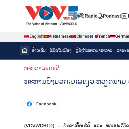
Nhảy đến nội dung
Đa phương t
Radio
Podcast
English
Vietnamese
Chinese
French
Germa
Menu trang chủ tiếng Lào
ຂ່າວເດັ່ນ
ຊີ​ວິດ​ໃນ​ເມືອງ
ຜູ້​ຟັງ​ກັບ​ພາກ​ພາ​ສາ​ລາວ
ສາລະຄ
menu phụ tiếng Lào
ພາບສາລະຄະດີ
ທະຫານຍິງມວກເບເລຂຽວ ຫວຽດນາມ ຢ
Facebook
(VOVWORLD) - ບັນດາເອື້ອຍໄດ້ ແລະ ພວມປະຕິບັດໜ້າທີ່ທ