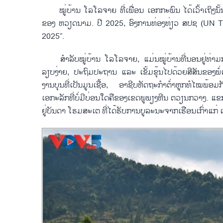
ໝູ່ບ້ານ ໂລໂລຈາຍ ທີ່ເພື່ອນ ເອກກະພົນ ໄດ້ເວົ້າເຖິງນັ
ຂອງ ຫວຽດນາມ. ປີ 2025, ອົງການທ່ອງທ່ຽວ ສປຊ (UN Tourism
2025”.
ສຳລັບໝູ່ບ້ານ ໂລໂລຈາຍ, ແມ່ນໝູ່ບ້ານທີ່ນອນຢູ່ທ່າ
ລຽບງ່າຍ, ປະຖົມປະຖານ ແລະ ເຂັ້ມຂຸ້ນໄປດ້ວຍສີສັນຂອງພໍ່ແມ
ງານບຸນທີ່ເປັນມູນເຊື້ອ, ອາຊີບຫັດຖະກຳຕ່ຳຫູກທໍໄໝພ້ອມ
ເອກະລັກທີ່ບໍ່ມີບ່ອນໃດຄືຂອງເຂດພູພຽງຫີນ ຕວຽນກວາງ. ແຂ
ຢູ່ບັນດາ ໂຮມສະເຕ ທີ່ໄດ້ຮັບການບູລະນະຈາກເຮືອນເກົ່າແກ່ ແຕ