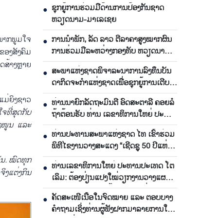
ຊຸກ​ຍູ້​ການ​ຮ່ວມ​ມື​ດ້ານ​ການ​ປ້ອງ​ກັນ​ຊາດ
●
ຫວຽດ​ນາມ-ມາ​ເລ​ເຊຍ
ຶກພາກພູມໃຈ
ການ​ນຳ​ພັກ, ລັດ ລາວ ຕີ​ລາ​ຄາ​ສູງ​ໝາກ​ຜົນ​
●
ການ​ຮ່ວມ​ມື​ລະ​ຫວ່າງກອງ​ທັບ ຫວຽດ​ນາມ-
ຂອງສັງຄົມ
ລາວ
ິດສ້າງຫຼາຍ
ສະ​ພາ​ແຫ່ງ​ຊາດ​ພິ​ຈາ​ລະ​ນາ​​ການລົງ​ທຶນ​ບັນ​
●
ດາ​ກິດ​ຈະ​ກຳ​ແຫ່ງ​ຊາດ​ເພື່ອ​ຊຸກ​ຍູ້​ການ​ເຕີບ​
ໂຕ
“ແມ່ຍິງຊາວ
ທ່ານ​ນາ​ຍົກ​ລັດ​ຖະ​ມົນ​ຕີ ອົດ​ສະ​ຕາ​ລີ ​ຄອຍລໍ​
●
ໃຈ
ທີ່
ສຸດ
ກັບ
ຖ້າ​ຕ້ອນ​ຮັບ ທ່ານ ເລ​ຂາ​ທິ​ການ​ໃຫຍ່ ປະ​
ງ
ໜູນ ແລະ
ທານ​ປະ​ເທດ ໂຕ​ເລິມ
ທ່ານ​ປະ​ທານ​ສະ​ພາ​ແຫ່ງ​ຊາດ ໄທ ເຂົ້າ​ຮ່ວມ​
●
ພິ​ທີ​ໄຂ​ງານ​ວາງ​ສະ​ແດງ “ເຊີດ​ຊູ 50 ປີ​ແຫ່ງ​
ການ​ພົວ​ພັນ​ທາງ​ການ​ທູດ ຫວຽດ​ນາມ-ໄທ”
ັນ. ໝົດ
ທຸກ
ທ່ານເລ​ຂາ​ທິ​ການ​ໃຫຍ່ ປະ​ທານ​ປະ​ເທດ ໂຕ​
●
ວ
ຈິງ
ແຕ່ງ
ກິນ
ເລິມ: ຕ້ອງ​ປ່ຽນ​ແປງ​ໃໝ່​ວຽກ​ງານ​ວາງ​ແຜນ​
ຜັງ ແລະ ​ພັດ​ທະ​ນາ​ພື້ນ​ຖານ​ໂຄງ​ລ່າງ
ຄັດສະເໜີເນື້ອໃນຈົດໝາຍ ແລະ ຕອບບາງ
●
ຄຳຖາມເຊິ່ງທ່ານຜູ້ຟັງຝາກມາລາຍການໃນ