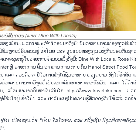
າຍພໍສົມຄວນ (ພາບ: Dine With Locals)
ງເພື່ອນ, ພວກຂ້າພະເຈົ້າຂໍຕອບມາດັ່ງນີ້: ບັນດາລາຍການທ່ອງທ່ຽວສົມທົບ
ນິຍົມຫຼາຍພໍສົມຄວນຢູ່ ຮ່າໂນ້ຍ ແລະ ຮູບແບບຫ້ອງຮຽນແຕ່ງກິນພ້ອມກັບຊາວທ
ອາດຈະຊອກຮູ້ໃນລາຍການຈຳນວນໜຶ່ງດັ່ງນີ້: Dine With Locals, Rose Ki
nter
ຫຼື ລາຍກ
ການ
ຄົ້ນ
ອາ
ຫານ
ການ
ການ
ກິນ Hanoi Street Food To
 ເພື່ອນ ແລະ ຄອບຄົວຈະມີໂອກາດທັງໄດ້ຊິມອາຫານ ຫວຽດນາມ ທັງໄດ້ສຳຜັດ ແ
ຕ່ລະລາຍການຈະມີຈຸດທີ່ເປັນເອກະລັກສະເພາະຂອງໃຜມັນ ແລະ ໄດ້ດຳເນີ
ັ້ນ, ເພື່ອນສາມາດຄົ້ນຫາໃນເວັບໄຊ
https
://
www
.
traveloka
.
com
. ພວກຂ
ຈິງທີ່ຈັບໃຈຢູ່ ຮ່າໂນ້ຍ ແລະ ຢ່າລືມແບ່ງປັນຄວາມຮູ້ສຶກຂອງຕົນໃຫ້ແກ່ພວກຂ້າ
ຈັນ. ເພື່ອນຖາມວ່າ: “
ບ້ານ ໂລ
ໂລ
ຈາຍ ແລະ ກວິ່ງ
ເຊີນ ມີ
ຈຸດ
ພິ
ເສດ
ຫຍັງ
ແດ່
?
”.