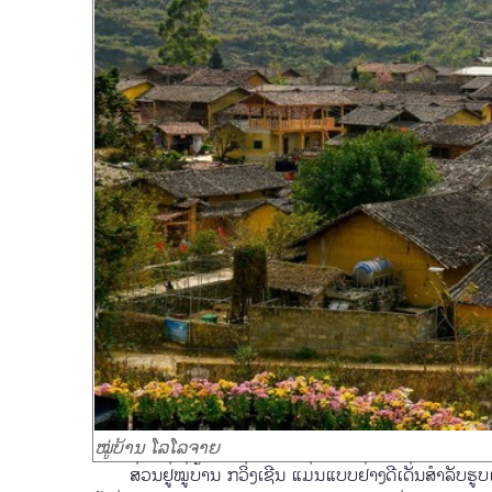
ໝູ່ບ້ານ ໂລໂລຈາຍ
ສ່ວນຢູ່ໝູ່ບ້ານ ກວິ່ງເຊີນ ແມ່ນແບບຢ່າງດີເດັ່ນສຳລັ