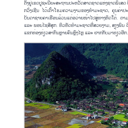
ຕັ້ງຢູ່ເຂດປູຊະນີຍະສະຖານປະຫວັດສາດຊາດແຫ່ງຊາດພິເສດ ບ
ກວິ່ງເຊີນ ໄດ້ເຕົ້າໂຮມຄວາມງາມຂອງທຳມະຊາດ, ຄຸນຄ່າປະຫວ
ບັນດາຊາຍຄາເຮືອນລ້ວນແຕ່ອວ່າຍໜ້າໄປສູ່ທາງທິດໃຕ້. ຕາມຄວ
ແລະ ພອນໄຊສີສຸກ. ທິວທັດທຳມະຊາດທີ່ສວຍງາມ, ສຽງພິນ ຕິ໋
ແຂກທ່ອງທ່ຽວສາກົນຫຼາຍຄົນຫຼົງໄຫຼ ແລະ ຢາກກັບມາທ່ຽວອີກ.