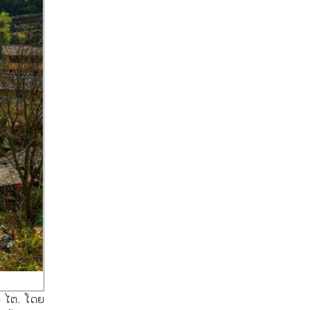
່າ ໄຕ. ໂດຍ