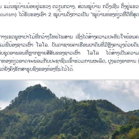
້ນ ແມ່ນໝູ່ບ້ານນ້ອຍຢູ່ແຂວງ ຕວຽນກວາງ, ສ່ວນໝູ່ບ້ານ ກວິ່ງເຊີນ ຕັ້ງຢູ່ແຂວ
) ໄດ້ຮັບຮອງເອົາ 2 ໝູ່ບ້ານດັ່ງກ່າວເປັນ “ໝູ່ບ້ານທ່ອງທ່ຽວທີີ່ດີທີ່ສ
ມກາງເຂດພູຜາປ່າໄມ້ທີ່ກວ້າງໃຫຍ່ໄພສານ ເຊິ່ງໄດ້ສ້າງຄວາມປະທັບໃຈຍ້ອນຄ
່ພີ່ນ້ອງຊາວເຜົ່າ ໂລໂລ. ບັນດາຊາຍຄາເຮືອນຝາດິນທີ່ມີຫຼັງຄາມຸງດ້ວຍດິນ
ກັບຊຸດອາພອນທີ່ຫຼາກຫຼາຍສີສັນຂອງຊາວເຜົ່າ ໂລໂລ ໄດ້ສ້າງເປັນຄວາມງ
ກທ່ອງທ່ຽວອາດຈະພ້ອມກັບປະຊາຊົນເຂົ້າຮ່ວມການຜະລິດ, ປຸງແຕ່ງອາຫານ ຫຼ
່ຍັງຄົງຮັກສາຮູບຊົງຂອງທ້ອງຖິ່ນໄວ້ໄດ້.