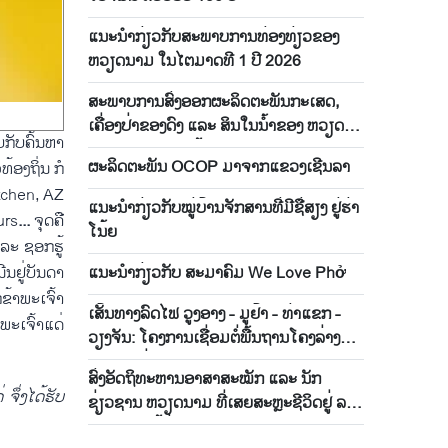
ແນະ​ນຳ​ກ່ຽວ​ກັບ​ສະ​ພາບ​ການທ່ອງ​ທ່ຽວ​ຂອງ
ຫວຽດ​ນາມ ໃນ​ໄຕ​ມາດ​ທີ 1 ປີ 2026
ສະ​ພາບ​ການ​ສົ່ງ​ອອກ​ຜະ​ລິ​ດ​ຕະ​ພັນ​ກະ​ເສດ,
ເຄື່ອງ​ປ່າ​ຂອງ​ດົງ ແລະ ສິນ​ໃນ​ນ້ຳ​ຂອງ ຫວຽດ​
ກັບຄົ້ນຫາ
ນາມ ​ໃນ​ 4 ເດືອນ​ຕົ້ນ​ປີ 2026
​ຜ​ະ​ລິດ​ຕະ​ພັນ OCOP ມາ​ຈາກ​ແຂວງເຊີນ​ລາ
້ອງຖິ່ນ ກໍ
tchen, AZ
ແນະ​ນຳ​ກ່ຽວ​ກັບ​ໝູ່​ບ້ານ​ຈັກ​ສານ​ທີ່​ມີ​ຊື່​ສຽງ ຢູ່​ຮ່າ​
urs
...
ຈຸດຄື
ໂນ້ຍ
ລະ ຊອກຮູ້
ນຢູ່ບັນດາ
ແນະ​ນຳ​ກ່ຽວ​ກັບ​ ສະ​ມາ​ຄົມ We Love Phở
້າພະເຈົ້າ
ເສັ້ນທາງລົດໄຟ ວູງອາງ - ມູຢ້າ - ທ່າແຂກ -
ພະເຈົ້າແດ່
ວຽງຈັນ: ໂຄງການເຊື່ອມຕໍ່ພື້ນຖານໂຄງລ່າງຈຸດ
ສຸມລະຫວ່າງ ຫວຽດນາມ ແລະ ລາວ
ສົ່ງອັດຖິທະຫານອາສາສະໝັກ ແລະ ນັກ
 ຈຶ່ງ
ໄດ້
ຮັບ
ຊ່ຽວຊານ ຫວຽດນາມ ທີ່ເສຍສະຫຼະຊີວິດຢູ່ ລາວ
28 ອັດຖິ ໄດ້ສົ່ງກັບເມືອປະເທດປົງອັດຖິ