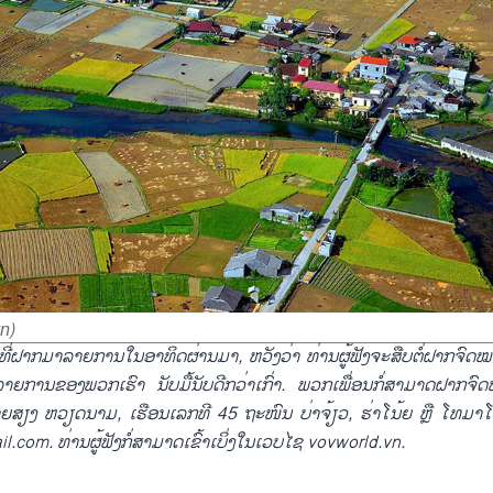
vn)
ທີ່ຝາກ
ມາລາ
ຍການ
ໃນ
ອາທິດ
ຜ່ານ
ມາ
,
ຫວັງ
ວ່າ ທ່ານ
ຜູ້
ຟັງ
ຈະ
ສືບ
ຕໍ່
ຝາກ
ຈົດໝ
ລາຍການ
ຂອງ
ພວກ
ເຮົາ
ນັບ
ມື້
ນັບ
ດີ
ກວ່າ
ເກົ່າ. ພວກ
ເພື່ອນ
ກໍ່ສາ
ມາດ
ຝາກຈົ
ຍສຽງ
ຫວຽດນາມ
,
ເຮືອນ
ເລກທີ
45
ຖະໜົນ ບ່າ
ຈ້ຽວ
,
ຮ່າ
ໂນ້ຍ ຫຼື ໂທ
ມາໂ
il
.
com
.
ທ່ານ
ຜູ້
ຟັງກໍ່ສາ
ມາດເຂົ້າ
ເບິ່ງ
ໃນ
ເວບ
ໄຊ
vovworld
.
vn
.