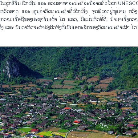
ັ້ນລຸກຮື້ຂຶ້ນ ບັກເຊີນ ແລະ ສວນສາທາລະນະທໍລະນີສາດທົ່ວໂລກ UNESCO 
ັດສາດ ແລະ ຄຸນຄ່າວັດທະນະທຳທີ່ເລິກເຊິ່ງ. ຈຸດພິເສດຢູ່ໝູ່ບ້ານ ກວິ່ງ
າມເຊື່ອຖືຂອງປະຊາຊົນເຜົ່າ ໄຕ ແລ້ວ, ນີ້ແມ່ນທິດທີ່ດີ, ນຳມາເຊິ່ງຄວາ
ງ ແລະ ບັນດາກິດຈະກຳລົງຕົວຈິງທີ່ເປັນເອກະລັກຂອງວັດທະນະທຳເຜົ່າ ໄຕ ໄ