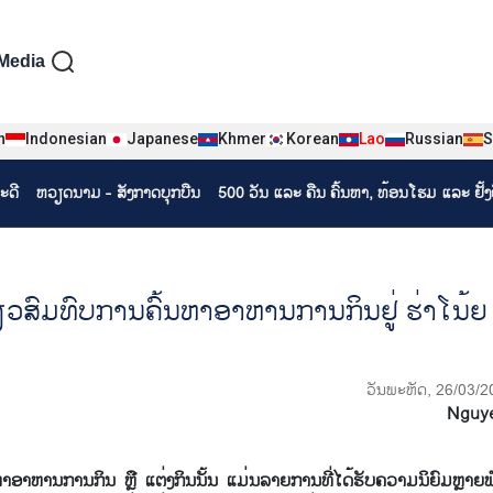
iện tiếng Lào
Media
n
Indonesian
Japanese
Khmer
Korean
Lao
Russian
S
ະດີ
ຫວຽດ​ນາມ - ສັງ​ກາດ​ບຸກ​ບືນ
500 ວັນ ແລະ ຄືນ ຄົ້ນຫາ, ທ້ອນໂຮມ ແລະ ຢັ້
ວ​ສົມ​ທົບ​ການ​ຄົ້ນ​ຫາ​ອາ​ຫານ​ການ​ກິນຢູ່ ຮ່າ​ໂນ້ຍ
ວັນພະຫັດ, 26/03/2
Nguy
ຫານການກິນ ຫຼື ແຕ່ງກິນນັ້ນ ແມ່ນລາຍການທີ່ໄດ້ຮັບຄວາມນິຍົມຫຼາຍພໍ