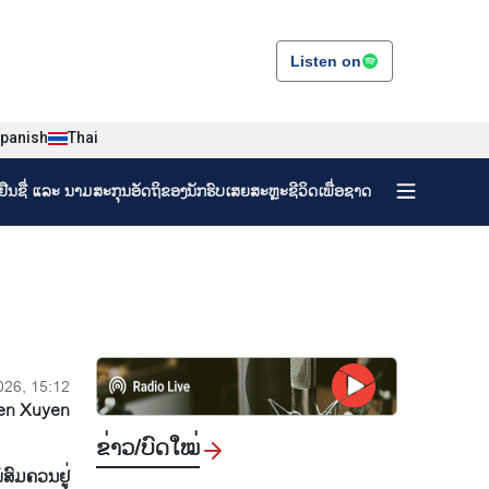
Listen on
panish
Thai
ງຢືນຊື່ ແລະ ນາມສະກຸນອັດຖິຂອງນັກຮົບເສຍສະຫຼະຊີວິດເພື່ອຊາດ
026, 15:12
en Xuyen
ຂ່າວ/ບົດ​ໃໝ່
ສົມຄວນຢູ່