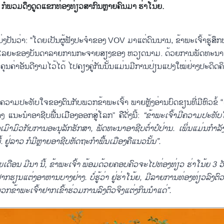
 ກໍພວມດຶງດູດແຂກທ່ອງທ່ຽວສາກົນຫຼາຍຄົນມາ ຮ່າໂນ້ຍ.
້ແບ່ງປັນວ່າ: “ໂດຍເປັນຜູ້ຟັງປະຈຳຂອງ VOV ມາແຕ່ດົນນານ, ຂ້າພະເຈົ້າຮູ້ສ
່ລະໄລຍະຂອງບັນດາລາຍການກະຈາຍສຽງຂອງ ຫວຽດນາມ. ດ້ວຍການພັດທະນາ
ຸນຄ່າອັນດີງາມໄວ້ໄດ້ ໄປຄຽງຄູ່ກັນນັ້ນແມ່ນມີການປ່ຽນແປງໃໝ່ຢ່າງປະດິດຄ
ນຄວາມປະທັບໃຈຂອງຕົນກັບພວກຂ້າພະເຈົ້າ ພາຍຫຼັງອ່ານບົດຂຽນທີ່ມີຫົວຂໍ້ 
າງ ແນະນຳອາຊີບພື້ນເມືອງອອກສູ່ໂລກ” ຄືດັ່ງນີ້:
“ຂ້າ
ພະ
ເຈົ້າ
ມີ
ຄວາມ
ປະ
ທັບ
ເມົາ
ມົວ
ກັບ
ການ
ອະ
ນຸ
ລັກ
ຮັກ
ສາ
,
ພັດ
ທະ
ນາ
ອາ
ຊີບ
ຕ່ຳ
ປ
ປ່ານ. ເພິ່ນ
ແມ່ນ
ກຳ
ລັ
້. ຢູ່
ລາວ ກໍ
ມີຫຼາຍ
ອາ
ຊີບ
ຫັດ
ຖະ
ກຳ
ພື້ນ
ເມືອງ
ຄື
ແນວ
ນັ້ນ”.
ຍ
ເດືອນ ມີ
ນາ
ນີ້
,
ຂ້າ
ພະ
ເຈົ້າ ພ້ອມ
ດ້ວຍ
ຄອບ
ຄົວ
ຈະ
ໄປ
ທ່ອງ
ທ່ຽວ ຮ່າ
ໂນ້ຍ
3
ວ
ຢາກ
ຮຽນ
ແຕ່ງ
ອາ
ຫານ
ບາງ
ຢ່າງ. ບໍ່
ຮູ້
ວ່າ ຢູ່
ຮ່າ
ໂນ້ຍ
,
ມີ
ລາຍ
ການ
ທ່ອງ
ທ່ຽວ
ລົງ
ຕົ
ພວກ
ຂ້າ
ພະ
ເຈົ້າ
ຢາກ
ເຂົ້າ
ຮ່ວມ
ການ
ລົງ
ຕົວ
ຈິງ
ແຕ່ງ
ກິນ
ນຳ
ແດ່”.