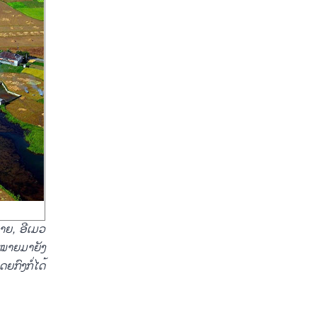
າຍ
,
ອີ
ເມວ
ດໝາຍ
ມາ
ຍັງ
ດຍ
ກົງ
ກໍ່
ໄດ້