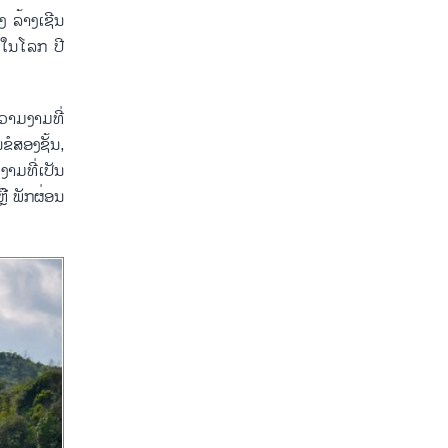
ງ ລ້າງເຊີນ
ຸດໃນໂລກ ປີ
ວາມງາມທີ່
ຂໍສອງຊັ້ນ,
າມທີ່ເປັນ
ື ພັກຜ່ອນ