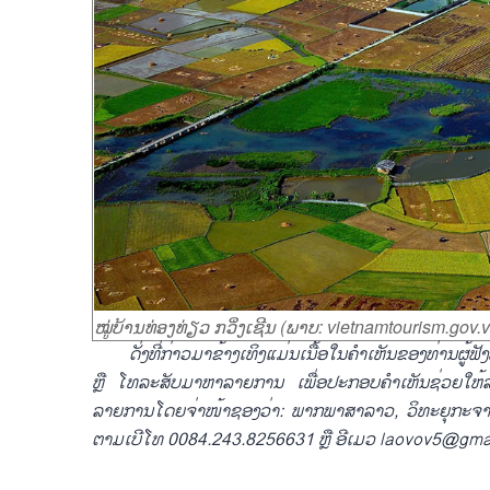
ໝູ່ບ້ານທ່ອງທ່ຽວ ກວິ່ງເຊີນ (ພາບ: vietnamtourism.gov.
ດັ່ງ
ທີ່
ກ່າວ
ມາ
ຂ້າງ
ເ
ທິງ
ແມ່ນ
ເນື້ອ
ໃນ
ຄຳ
ເຫັນຂອງ
ທ່ານ
ຜູ້ຟັງ
ຫຼື ໂທລະສັບມາ
ຫາ
ລາຍການ ເພື່ອ
ປະກອບ
ຄຳ
ເຫັນ
ຊ່ວຍໃຫ້
ລາຍການ
ໂດຍ
ຈ່າ
ໜ້າຊອງ
ວ່າ: ພາກ
ພາສາ
ລາວ
,
ວິທະຍຸ
ກະຈາ
ຕາມ
ເບີ
ໂທ
0084
.
243
.
8256631
ຫຼື ອີ
ເມວ
laovov5@gma