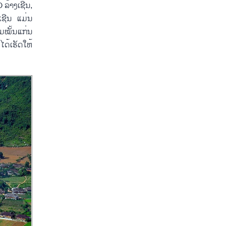
ລ້າງເຊີນ,
ເຊີນ ແມ່ນ
ມໝັ້ນແກ່ນ
ດ້ເຮັດໃຫ້