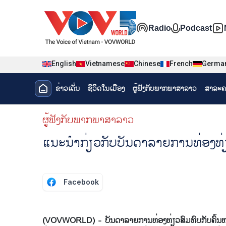
Nhảy đến nội dung
Đa phương t
Radio
Podcast
English
Vietnamese
Chinese
French
Germa
Menu trang chủ tiếng Lào
ຂ່າວເດັ່ນ
ຊີ​ວິດ​ໃນ​ເມືອງ
ຜູ້​ຟັງ​ກັບ​ພາກ​ພາ​ສາ​ລາວ
ສາລະຄ
menu phụ tiếng Lào
ຜູ້​ຟັງ​ກັບ​ພາກ​ພາ​ສາ​ລາວ
ແນະ​ນຳ​ກ່ຽວ​ກັບ​ບັນ​ດາ​ລາຍ​ການ​ທ່ອງ​ທ່ຽ
Facebook
(VOVWORLD) - ບັນດາລາຍການທ່ອງທ່ຽວສົມທົບກັບຄົ້ນຫາອາ