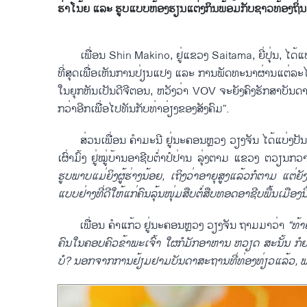
ຮ່າໂນ້ຍ ແລະ ຮູບແບບຫ້ອງຮຽນແຕ່ງກິນພ້ອມກັບຊາວທ້ອງຖິ່ນ
ເພື່ອນ Shin Makino, ຢູ່ແຂວງ Saitama, ຍີ່ປຸ່ນ, ໄດ
ທີ່ສຸດເພື່ອເຫັນການປ່ຽນແປງ ແລະ ການພັດທະນາຜ່ານແຕ
ໃນຍຸກຫັນເປັນດີຈີຕອນ, ຫວັງວ່າ VOV ຈະຍັງຄົງຮັກສາບັນດາຄ
ກວ່າອີກເພື່ອໄປທັນກັບທ່າອ່ຽງຂອງສັງຄົມ”.
ສ່ວນເພື່ອນ ຄຳມະນີ ຢູ່ນະຄອນຫຼວງ ວຽງຈັນ ໄດ້ແບ່ງປັ
ເຜົ່າມົ້ງ ຢູ່ໝູ່ບ້ານອາຊີບຕ່ຳປໍປ່ານ ລຸ່ງຕາມ ແຂວງ ຕວຽນກວ
ຮູບ
ພາບ
ແມ່
ຍິງ
ຜູ້
ຮ່າງນ້ອຍ
,
ເຖິງວ່າ
ອາ
ຍຸ
ສູງ
ແລ້ວ
ກໍ
ຕາມ ແຕ່
ຍັງ
ແບບ
ຢ່າງ
ທີ່
ດີ
ໃຫ້
ແກ່
ຄົນ
ລຸ້ນ
ໜຸ່ມ
ສືບ
ຕໍ່
ສືບ
ທອດ
ອາ
ຊີບ
ພື້ນ
ເມືອງ
ນີ
ເພື່ອນ ຄຳແກ້ວ ຢູ່ນະຄອນຫຼວງ ວຽງຈັນ ຖາມມາວ່າ
“ທ້າ
ຄົນ
ໃນ
ຄອບ
ຄົວ
ຂ້າ
ພະ
ເຈົ້າ ໃຜ
ກໍ
ມັກ
ອາ
ຫານ ຫວຽດ ສະ
ນັ້ນ ກໍ
ບໍ
?
ນອກ
ຈາກ
ການ
ຢ້ຽມ
ຢາມ
ບັນ
ດາ
ສະ
ຖານ
ທີ່
ທ່ອງ
ທ່ຽວ
ແລ້ວ
,