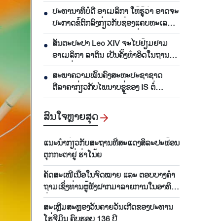
ອາທິດຜ່ານມາ
ປະທານາທິບໍດີ ອາເມລິກາ ໃຫ້ຮູ້ວ່າ ອາດຈະ
●
ປະກາດຂໍ້ຕົກລົງກ່ຽວກັບຊ່ອງແຄບທະເລ
Hormuz ພາບໃນເວລາ 48 ຊົ່ວໂມງຈະ
ສັນຕະປະປາ Leo XIV ຈະໄປຢ້ຽມຢາມ
●
ມາເຖິງ
ອາເມລິກາ ລາຕິນ ເປັນຄັ້ງທຳອິດໃນຖານະ
ຕຳແໜ່ງສັນຕະປະປາ
ສະພາຄວາມໝັ້ນຄົງສະຫະປະຊາຊາດ
●
ຕີລາຄາກ່ຽວກັບໄພນາບຂູ່ຂອງ IS ຕໍ່
ສັນຕິພາບ ແລະ ຄວາມໝັ້ນຄົງສາກົນ
ສົນ​ໃຈ​ຫຼາຍ​ສຸດ
ແນະ​ນຳ​ກ່ຽວ​ກັບສະ​ຖານ​ທີ່​ສະ​ແດງ​ສິ​ລະ​ປະ​ຟ້ອນ​
ຕຸກ​ກະ​ຕາ​ຢູ່ ຮ່າ​ໂນ້ຍ
ຄັດສະເໜີເນື້ອໃນຈົດໝາຍ ແລະ ຕອບບາງຄຳ
ຖາມເຊິ່ງທ່ານຜູ້ຟັງຝາກມາລາຍການໃນອາທິດ
ຜ່ານມາ
ສະເຫຼີມສະຫຼອງວັນຄ້າຍວັນເກີດຂອງປະທານ
ໂຮ່ຈີມິນ ຄົບຮອບ 136 ປີ