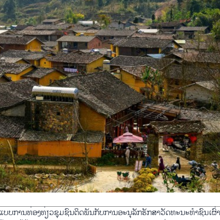
ບຮູບແບບການທ່ອງທ່ຽວຊຸມຊົນຕິດພັນກັບການອະນຸລັກຮັກສາວັດທະນະທຳຊົນເຜົ