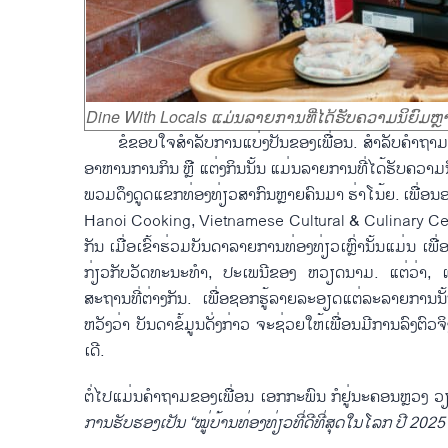
Dine With Locals ແມ່ນລາຍການທີ່ໄດ້ຮັບຄວາມນິຍົມຫຼ
ຂໍຂອບໃຈສຳລັບການແບ່ງປັນຂອງເພື່ອນ. ສຳລັບຄຳຖາມຂອ
ອາຫານການກິນ ຫຼື ແຕ່ງກິນນັ້ນ ແມ່ນລາຍການທີ່ໄດ້ຮັບຄວາມ
ພວມດຶງດູດແຂກທ່ອງທ່ຽວສາກົນຫຼາຍຄົນມາ ຮ່າໂນ້ຍ. ເພື່ອນ
Hanoi Cooking, Vietnamese Cultural & Culinary Ce
ກັນ ເມື່ອເຂົ້າຮ່ວມບັນດາລາຍການທ່ອງທ່ຽວເຫຼົ່ານັ້ນແມ່ນ
ກ່ຽວກັບວັດທະນະທຳ, ປະເພນີຂອງ ຫວຽດນາມ. ແຕ່ວ່າ, ແ
ສະຖານທີ່ຕ່າງກັນ. ເພື່ອຊອກຮູ້ລາຍລະອຽດແຕ່ລະລາຍການນ
ຫວັງວ່າ ບັນດາຂໍ້ມູນດັ່ງກ່າວ ຈະຊ່ວຍໃຫ້ເພື່ອນມີການລົງຕົວ
ເດີ.
ຕໍ່ໄປແມ່ນຄຳຖາມຂອງເພື່ອນ ເອກກະພົນ ກໍຢູ່ນະຄອນຫຼວງ ວຽງ
ການ
ຮັບ
ຮອງ
ເປັນ
“ໝູ່
ບ້ານ
ທ່ອງ
ທ່ຽວ
ທີ່
ດີ
ທີ່
ສຸດ
ໃນ
ໂລກ
ປີ
2025