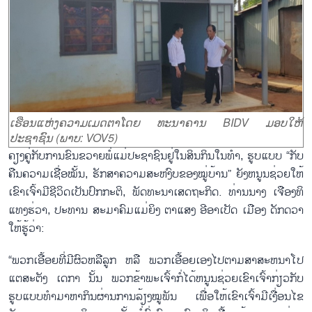
ເຮືອນແຫ່ງຄວາມເມດຕາໂດຍ ທະນາຄານ BIDV ມອບໃຫ້
ປະຊາຊົນ (ພາບ: VOV5)
ຄຽງຄູ່ກັບການຂົນຂວາຍພໍ່ແມ່ປະຊາຊົນຢູ່ໃນສິນກິນໃນທຳ, ຮູບແບບ “ກັບ
ຄືນຄວາມເຊື່ອໝັ້ນ, ຮັກສາຄວາມສະຫງົບຂອງໝູ່ບ້ານ” ຍັງຫນູນຊ່ວຍໃຫ້
ເຂົາເຈົ້າມີຊີວິດເປັນປົກກະຕິ, ພັດທະນາເສດຖະກິດ. ທ່ານນາງ ເຈືອງທິ
ແທງຮ່ວາ, ປະທານ ສະມາຄົມແມ່ຍິງ ຕາແສງ ອີອາເປັດ ເມືອງ ດັກດວາ
ໃຫ້ຮູ້ວ່າ:
“ພວກເອື້ອຍທີ່ມີຜົວຫລືລູກ ຫລື ພວກເອື້ອຍເອງໄປຕາມສາສະຫນາໂປ
ແຕສະຕັງ ເດກາ ນັ້ນ ພວກຂ້າພະເຈົ້າກໍ່ໄດ້ຫນູນຊ່ວຍເຂົາເຈົ້າກ່ຽວກັບ
ຮູບແບບທຳມາຫາກິນຜ່ານການລ້ຽງໝູພັນ ເພື່ອໃຫ້ເຂົາເຈົ້າມີເງື່ອນໄຂ