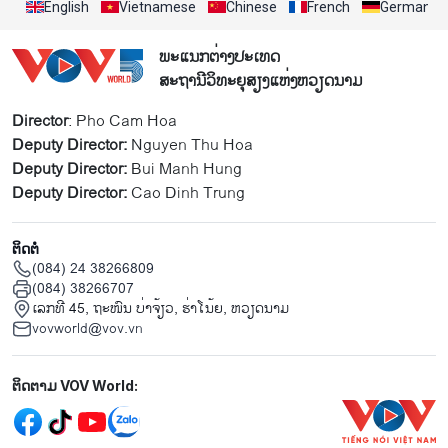
English
Vietnamese
Chinese
French
German
ພະແນກຕ່າງປະເທດ
ສະຖານີວິທະຍຸສຽງແຫ່ງຫວຽດນາມ
Director
: Pho Cam Hoa
Deputy Director:
Nguyen Thu Hoa
Deputy Director:
Bui Manh Hung
Deputy Director:
Cao Dinh Trung
ຕິດຕໍ່
(084) 24 38266809
(084) 38266707
ເລກທີ 45, ຖະໜົນ ບ່າ​ຈ້ຽວ, ຮ່າ​ໂນ້ຍ, ຫວຽດນາມ
vovworld@vov.vn
Mạng xã hội
ຕິດຕາມ VOV World: