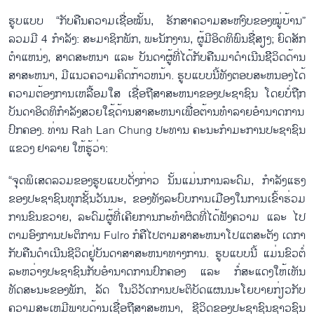
ຮູບແບບ “ກັບຄືນຄວາມເຊື່ອໝັ້ນ, ຮັກສາຄວາມສະຫງົບຂອງໝູ່ບ້ານ”
ລວມມີ 4 ກຳລັງ: ສະມາຊິກພັກ, ພະນັກງານ, ຜູ້ມີອິດທິພົນຊື່ສຽງ; ຍົດສັກ
ຕຳແຫນ່ງ, ສາດສະຫນາ ແລະ ບັນດາຜູ້ທີ່ໄດ້ກັບຄືນມາດຳເນີນຊີິວິດດ້ານ
ສາສະຫນາ, ມີແນວຄວາມຄິດກ້າວຫນ້າ. ຮູບແບບນີ້ທັງຕອບສະຫນອງໄດ້
ຄວາມຕ້ອງການເຫລື້ອມໃສ ເຊື່ອຖືສາສະຫນາຂອງປະຊາຊົນ ໂດຍບໍ່ຖືກ
ບັນດາອິດທິກຳລັງສວຍໃຊ້ດ້ານສາສະຫນາເພື່ອຕ້ານທຳລາຍອຳນາດການ
ປົກຄອງ. ທ່ານ Rah Lan Chung ປະທານ ຄະນະກຳມະການປະຊາຊົນ
ແຂວງ ຢາລາຍ ໃຫ້ຮູ້ວ່າ:
“ຈຸດພິເສດລວມຂອງຮູບແບບດັ່ງກ່າວ ນັ້ນແມ່ນການລະດົມ, ກຳລັງແຮງ
ຂອງປະຊາຊົນທຸກຊັ້ນວັນນະ, ຂອງທັງລະບົບການເມືອງໃນການເຂົ້າຮ່ວມ
ການຂົນຂວາຍ, ລະດົມຜູ້ທີ່ເຄີຍການກະທຳຜິດທີ່ໄດ້ຟັງຄວາມ ແລະ ໄປ
ຕາມອົງການປະຕິການ Fulro ກໍຄືໄປຕາມສາສະຫນາໂປແຕສະຕັງ ເດກາ
ກັບຄືນດຳເນີນຊີວິດຢູ່ບັນດາສາສະຫນາທາງການ. ຮູບແບບນີ້ ແມ່ນຂົວຕໍ່
ລະຫວ່າງປະຊາຊົນກັບອຳນາດການປົກຄອງ ແລະ ກໍ່ສະແດງໃຫ້ເຫັນ
ທັດສະນະຂອງພັກ, ລັດ ໃນວິວັດການປະຕິບັດແຜນນະໂຍບາຍກ່ຽວກັບ
ຄວາມສະເຫມີພາບດ້ານເຊື່ອຖືສາສະຫນາ, ຊີວິດຂອງປະຊາຊົນຊາວຊົນ