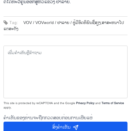
ຕໍ່ໄດ້ທະວີຄູນອອກສູ່ທົ່ວແຂວງ ຢາລາຍ.
Tag:
VOV /
VOVworld /
ຢາລາຍ /
ຜູ້ມີອິດທິພົນຊື່ສຽງ;ສາສະຫນາໂປ
ແຕສະຕັງ
This site is protected by reCAPTCHA and the Google
Privacy Policy
and
Terms of Service
apply.
ຄຳເຫັນຂອງທ່ານຈະຖືກກວດສອບກ່ອນການເຜີຍແຜ່
ສົ່ງຄຳເຫັນ