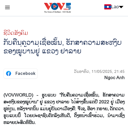
Nhảy đến nội dung
Lao
Menu trang chủ tiếng Lào
menu phụ tiếng Lào
ຊີ​ວິດ​ສັງ​ຄົມ
ກັບຄືນຄວາມເຊື່ອໝັ້ນ, ຮັກສາຄວາມສະຫງົບ
ຂອງໝູ່ບ້ານຢູ່ ແຂວງ ຢາລາຍ
ວັນອາທິດ, 11/05/2025, 21:45
Facebook
Ngoc Anh
(VOVWORLD) - ຮູບແບບ “ກັບຄືນຄວາມເຊື່ອໝັ້ນ, ຮັກສາຄວາມ
ສະຫງົບຂອງໝູ່ບ້ານ” ຢູ່ ແຂວງ ຢາລາຍ ໄດ້ສ້າງຂຶ້ນແຕ່ປີ 2022 ຢູ່ ເມືອງ
ຟູທ້ຽນ, ຫລັງຈາກນັ້ນ ແມ່ນຢູ່ບັນດາເມືອງຄື: ຈືເຊ, ອີອາ ກຣາຍ, ດັກດວາ.
ຮູບແບບນີ້ ໂດຍປະຊາຊົນຕົກລົງເຫັນດີ, ຕັ້ງຫນ້າເຂົ້າຮ່ວມ, ນຳມາເຊິ່ງ
ຫລາຍປະສິດທິຜົນ.