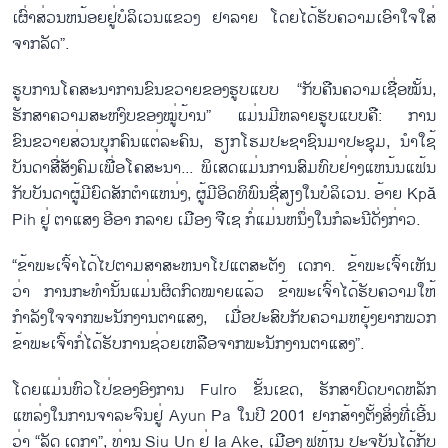
ເຜົ່າສ່ວນຫນ້ອຍຢູ່ບໍລິເວນແຂວງ ຢາລາຍ ໂດຍໄດ້ຮັບຄວາມເອົາໃຈໃສ່
ຈາກລັດ”.
ຮູບການໂຄສະນາການຂົນຂວາຍຂອງຮູບແບບ “ກັບຄືນຄວາມເຊື່ອໝັ້ນ,
ຮັກສາຄວາມສະຫງົບຂອງໝູ່ບ້ານ” ແມ່ນມີຫລາຍຮູບແບບຄື: ການ
ຂົນຂວາຍສ່ວນບຸກຄົນແຕ່ລະຄົນ, ຮຽກໂຮມປະຊາຊົນມາປະຊຸມ, ນຳໃຊ້
ບັນດາສື່ສັງຄົມເພື່ອໂຄສະນາ... ພິເສດແມ່ນການສົມທົບຢ່າງແຫນ້ນແຟ້ນ
ກັບບັນດາຜູ້ມີຍົດສັກຕຳແຫນ່ງ, ຜູ້ມີອິດທິພົນຊື່ສຽງໃນບໍລິເວນ. ອ້າຍ Kpă
Pih ຢູ່ ຕາແສງ ອີອາ ກລາຍ ເມືອງ ຈືເຊ ກໍ່ແມ່ນຫນຶ່ງໃນກໍລະນີດ່ັງກ່າວ.
“ຂ້າພະເຈົ້າໄດ້ໄປຕາມສາສະຫນາໂປແຕສະຕັງ ເດກາ. ຂ້າພະເຈົ້າເຫັນ
ວ່າ ການກະທຳນັ້ນແມ່ນຜິດກົດໝາຍແລ້ວ ຂ້າພະເຈົ້າໄດ້ຮັບຄວາມໃຫ້
ກຳລັງໃຈຈາກພະນັກງານຕາແສງ, ເມື່ອປະສົບກັບຄວາມຫຍຸ້ງຍາກພວກ
ຂ້າພະເຈົ້າກໍ່ໄດ້ຮັບການຊ່ວຍເຫລືອຈາກພະນັກງານຕາແສງ”.
ໂດຍແມ່ນຫົວໂປ່ຂອງອົງການ Fulro ຂັ້ນເຂດ, ຮັກສາບົດບາດຫລັກ
ແຫລ່ງໃນການຈາລະຈົນຢູ່ Ayun Pa ໃນປີ 2001 ຢາກສ້າງຕັ້ງສິ່ງທີ່ເອີ້ນ
ວ່າ “ລັດ ເດກາ”, ທ່ານ Siu Un ຢູ່ Ia Ake, ເມືອງ ຟູທ້ຽນ ປະຈຸບັນໄດ້ກັບ