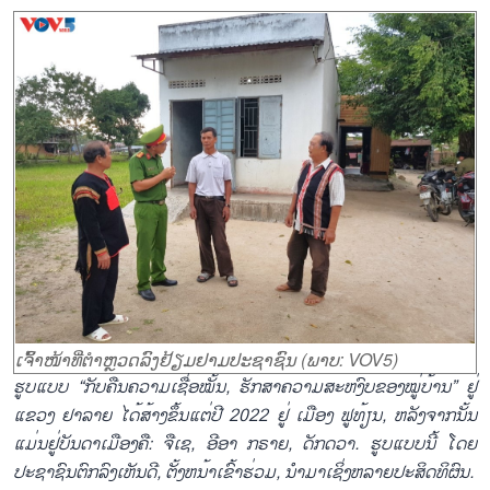
ເຈົ້າໜ້າທີ່ຕຳຫຼວດລົງຢ້ຽມຢາມປະຊາຊົນ (ພາບ: VOV5)
ຮູບແບບ “ກັບຄືນຄວາມເຊື່ອໝັ້ນ, ຮັກສາຄວາມສະຫງົບຂອງໝູ່ບ້ານ” ຢູ່
ແຂວງ ຢາລາຍ ໄດ້ສ້າງຂຶ້ນແຕ່ປີ 2022 ຢູ່ ເມືອງ ຟູທ້ຽນ, ຫລັງຈາກນັ້ນ
ແມ່ນຢູ່ບັນດາເມືອງຄື: ຈືເຊ, ອີອາ ກຣາຍ, ດັກດວາ. ຮູບແບບນີ້ ໂດຍ
ປະຊາຊົນຕົກລົງເຫັນດີ, ຕັ້ງຫນ້າເຂົ້າຮ່ວມ, ນຳມາເຊິ່ງຫລາຍປະສິດທິຜົນ.