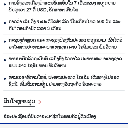
ການສົ່ງອອກເຄື່ອງຕ່ຳແຜ່ນຕັດຫຍິບໃນ 7 ເດືອນຂອງ ຫວຽດນາມ
●
ບັນລຸກວ່າ 27 ຕື້ USD, ຮັກສາທ່າເຕີບໂຕ
ຄາດວ່າ ເລິມດົ່ງ ຈະປະຕິບັດສຳເລັດ “ບັ້ນເຄື່ອນໄຫວ 500 ວັນ ແລະ
●
ຄືນ” ກ່ອນກຳນົດເວລາ 3 ເດືອນ
ກະຊວງຕຳຫຼວດ ແລະ ກະຊວງປ້ອງກັນປະເທດ ຫວຽດນາມ ເຂົ້າໄຫວ້
●
ອາໄລທ່ານປະທານສະພາແຫ່ງຊາດ ລາວ ໄຊສົມພອນ ພົມວິຫານ
ທ່ານນາຍົກລັດຖະມົນຕີ ເລມິງຮືງ ໄວ້ອາໄລ ປະທານສະພາແຫ່ງຊາດ
●
ສປປ ລາວ ໄຊສົມພອນ ພົມວິຫານ
ທ່ານເລຂາທິການໃຫຍ່, ປະທານປະເທດ ໂຕເລິມ ເດີນທາງໄປຮອດ
●
ຊິດນີ, ເລີ່ມຕົ້ນການຢ້ຽມຢາມທາງລັດຖະກິດ ອົດສະຕາລ
ສົນ​ໃຈ​ຫຼາຍ​ສຸດ
ສິ​ລະ​ປະ​ເຊື່ອມ​ຕໍ່​ບັນ​ດາ​ສະ​ມາ​ຊິກ​ໃນ​ຄອບ​ຄົວ​ຢູ່​ຕົວ​ເມືອງ