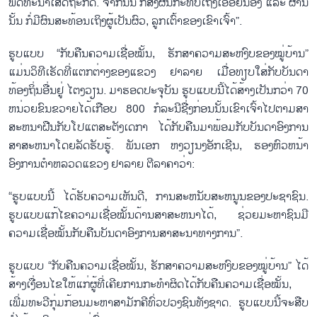
ພັດທະນາເສດຖະກິດ. ຈາກນັ້ນ ກໍ່ສົ່ງຜົນກະທົບເຖິງເອື້ອຍນ້ອງ ແລະ ຜ່ານ
ນັ້ນ ກໍ່ມີຜົນສະທ້ອນເຖິງຜູ້ເປັນຜົວ, ລູກເຕົ້າຂອງເຂົາເຈົ້າ”.
ຮູບແບບ “ກັບຄືນຄວາມເຊື່ອໝັ້ນ, ຮັກສາຄວາມສະຫງົບຂອງໝູ່ບ້ານ”
ແມ່ນວິທີເຮັດທີ່ແຕກຕ່າງຂອງແຂວງ ຢາລາຍ ເມື່ອທຽບໃສ່ກັບບັນດາ
ທ້ອງຖິ່ນອື່ນຢູ່ ໄຕງວຽນ. ມາຮອດປະຈຸບັນ ຮູບແບບນີ້ໄດ້ສ້າງເປັນກວ່າ 70
ຫນ່ວຍຂົນຂວາຍໄດ້ເກືອບ 800 ກໍລະນີຊື່ງກ່ອນນັ້ນເຂົາເຈົ້າໄປຕາມສາ
ສະຫນາຝືນກັບໂປແຕສະຕັງເດກາ ໄດ້ກັບຄືນມາພ້ອມກັບບັນດາອົງການ
ສາສະຫນາໂດຍລັດຮັບຮູ້. ພັນເອກ ຫງວຽນງອັກເຊີນ, ຮອງຫົວຫນ້າ
ອົງການຕຳຫລວດແຂວງ ຢາລາຍ ຕີລາຄາວ່າ:
“ຮູບແບບນີ້ ໄດ້ຮັບຄວາມເຫັນດີ, ການສະຫນັບສະຫນູນຂອງປະຊາຊົນ.
ຮູບແບບແກ້ໄຂຄວາມເຊື່ອໝັ້ນດ້ານສາສະຫນາໄດ້, ຊ່ວຍມະຫາຊົນມີ
ຄວາມເຊື່ອໝັ້ນກັບຄືນບັນດາອົງການສາສະນາທາງການ”.
ຮູບແບບ “ກັບຄືນຄວາມເຊື່ອໝັ້ນ, ຮັກສາຄວາມສະຫງົບຂອງໝູ່ບ້ານ” ໄດ້
ສ້າງເງື່ອນໄຂໃຫ້ແກ່ຜູ້ທີ່ເຄີຍການກະທຳຜິດໄດ້ກັບຄືນຄວາມເຊື່ອໝັ້ນ,
ເພີ່ມທະວີກຸ່ມກ້ອນມະຫາສາມັກຄີທົ່ວປວງຊົນທັງຊາດ. ຮູບແບບນີ້ຈະສືບ