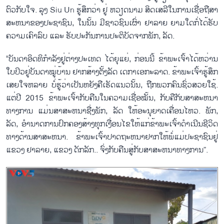
ຕົວກັບໃຈ. ລຸງ Siu Un ຮູ້ສຶກວ່າ ຢູ່ ຫວຽດນາມ ສິດເສລີໃນການເຊື່ອຖືສາ
ສະຫນາຂອງປະຊາຊົນ, ໃນນັ້ນ ມີຊາວຊົນເຜົ່າ ຢາລາຍ ຍາມໃດກໍ່ໄດ້ຮັບ
ຄວາມເຄົາລົບ ແລະ ຮັບປະກັນການປະຕິບັດຈາກພັກ, ລັດ.
“ບັນດາອິດທິກຳລັງຢູ່ຕ່າງປະເທດ ໄດ້ຍຸແຍ່, ກ່ອນນີ້ ຂ້າພະເຈົ້າໄດ້ຫວ່ານ
ໃບປິວຢູ່ບັນດາໝູ່ບ້ານ ຢາກສ້າງຕັ້ງລັດ ເດກາເອກະລາດ. ຂ້າພະເຈົ້າຮູ້ສຶກ
ເສຍໃຈຫລາຍ ບໍ່ຮູ້ວ່າເປັນຫຍັງຄືເຮັດແນວນັ້ນ, ຖືກພວກຄົນຊົ່ວສວຍໃຊ້.
ແຕ່ປີ 2015 ຂ້າພະເຈົ້າກັບຄືນໃນຄວາມເຊື່ອໝັ້ນ, ກັບຄືກັບສາສະຫນາ
ທາງການ ແມ່ນສາສະຫນາຊື່ງພັກ, ລັດ ໃຫ້ອະນຸຍາດເຄື່ອນໄຫວ. ພັກ,
ລັດ, ອຳນາດການປົກຄອງສ້າງທຸກເງື່ອນໄຂໃຫ້ແກ່ຂ້າພະເຈົ້າດຳເນີນຊີວິດ
ທາງດ້ານສາສະຫນາ. ຂ້າພະເຈົ້າປາດຖະຫນາຢາກໃຫ້ພໍ່ແມ່ປະຊາຊົນຢູ່
ແຂວງ ຢາລາຍ, ແຂວງ ດັກລັກ.. ຈົ່ງກັບຄືນສູ່ກັບສາສະຫນາທາງການ”.