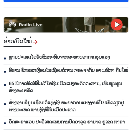
ຂ່າວ/ບົດ​ໃໝ່
ຫຼາຍປະເທດໄດ້ຮັບຜົນກະທົບຈາກສະພາບອາກາດຮຸນແຮງ
●
ອີຣານ ຍົກອອກເງື່ອນໄຂເຊື່ອມຕໍ່ການເຈລະຈາກັບ ອາເມລິກາ ຄືນໃໝ່
●
65 ​ປີທາດ​ພິດ​ສີ​ສົ້ມ/ດີ​ໂອ​ຊິນ: ປົວ​ແປງ​ອະ​ດີດ​ຕະ​ການ, ເພີ່ມ​ພູນ​ຄູນ​
●
ສ້າງ​ອະ​ນາຄົດ
ສ້າງຖານຂໍ້ມູນເຊື່ອມຕໍ່ແຫຼ່ງຊັບພະຍາກອນແຮງງານທີ່ໄປເຮັດວຽກຢູ່
●
ຕ່າງປະເທດ ພາຍຫຼັງທີ່ກັບເມືອປະເທດ
ອິດສະຣາແອນ ປະຕິເສດແຜນການປົດອາວຸດ ຮາມາດ ຢູ່ເຂດ ກາຊາ
●