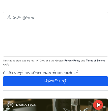
This site is protected by reCAPTCHA and the Google
Privacy Policy
and
Terms of Service
apply.
ຄຳເຫັນຂອງທ່ານຈະຖືກກວດສອບກ່ອນການເຜີຍແຜ່
ສົ່ງຄຳເຫັນ