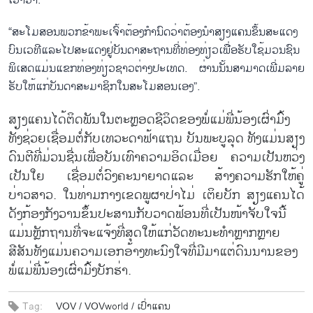
ເວົ້າວ່າ:
“ສະໂມສອນພວກຂ້າພະເຈົ້າຕ້ອງກຳນົດວ່າຕ້ອງນຳສຽງແຄນຂຶ້ນສະແດງ
ບົນເວທີແລະໄປສະແດງຢູ່ບັນດາສະຖານທີ່ທ່ອງທ່ຽວເພື່ອຮັບໃຊ້ມວນຊົນ
ພິເສດແມ່ນແຂກທ່ອງທ່ຽວຊາວຕ່າງປະເທດ. ຜ່ານນັ້ນສາມາດເພີ່ມລາຍ
ຮັບໃຫ້ແກ່ບັນດາສະມາຊິກໃນສະໂມສອນເອງ”.
ສຽງແຄນໄດ້ຕິດພັນໃນຕະຫຼອດຊີວິດຂອງພໍ່ແມ່ພີ່ນ້ອງເຜົ່າມົ້ງ
ທັງຊ່ວຍເຊື່ອມຕໍ່ກັບເທວະດາຟ້າແຖນ ບັນພະບູລຸດ ທັງແມ່ນສຽງ
ດົນຕີທີ່ມ່ວນຊື່ນເພື່ອບັນເທົາຄວາມອິດເມື່ອຍ ຄວາມເປັນຫວ່ງ
ເປັນໃຍ ເຊື່ອມຕໍ່ວົງຄະນາຍາດແລະ ສ້າງຄວາມຮັກໃຫ້ຄູ່
ບ່າວສາວ. ໃນທ່າມກາງເຂດພູຜາປ່າໄມ່ ເຕິຍບັກ ສຽງແຄນໄດ້
ດັງກ້ອງກັງວານຂຶ້ນປະສານກັບວາດຟ້ອນທີ່ເປັນໜ້າຈັບໃຈນີ້
ແມ່ນຫຼັກຖານທີ່ຈະແຈ້ງທີ່ສຸດໃຫ້ແກ່ວັດທະນະທຳຫຼາກຫຼາຍ
ສີສັນທັງແມ່ນຄວາມເອກອ້າງທະນົງໃຈທີ່ມີມາແຕ່ດົນນານຂອງ
ພໍ່ແມ່ພີ່ນ້ອງເຜົ່າມົ້ງບັກຮ່າ.
Tag:
VOV /
VOVworld /
ເປົ່າແຄນ