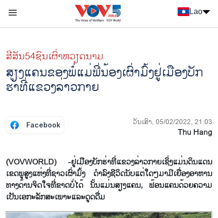
Nhảy đến nội dung
Lao
Menu trang chủ tiếng Lào
menu phụ tiếng Lào
ສີສັນ54ຊົນເຜົ່າຫວຽດນາມ
ສຽງແຄນຂອງພໍ່ແມ່ພີ່ນ້ອງເຜົ່າມົ້ງຢູ່ເມືອງບັກ
ຮ່າທີ່ແຂວງລ່າວກາຍ
ວັນເສົາ, 05/02/2022, 21:03
Facebook
Thu Hang
(VOVWORLD) -ຢູ່ເມືອງບັກຮ່າທີ່ແຂວງລ່າວກາຍເຊິ່ງແມ່ນດິນແດນ
ເຂດພູສູງແຫ່ງທີ່ຊາວເຜົ່າມົ້ງ ດຳລົງຊີວິດນັບແຕ່ໃດໆມາມີເຍື່ອງອາຫານ
ທາງດ້ານຈິດໃຈທີ່ຂາດບໍ່ໄດ້ ນັ້ນແມ່ນສຽງແຄນ, ຟ້ອນແຄນດ້ວຍຄວາມ
ເປັນເອກະລັກສະເພາະແລະດູດດື່ມ