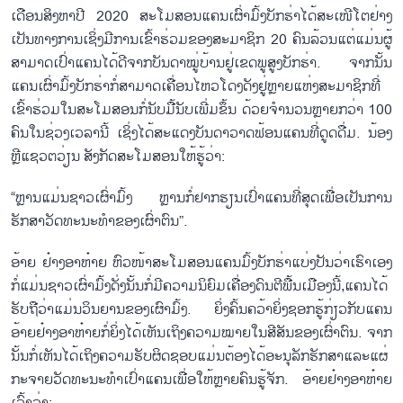
ເດືອນສິງຫາປີ 2020 ສະໂມສອນແຄນເຜົ່າມົ້ງບັກຮ່າໄດ້ສະເໜີໂຕຢ່າງ
ເປັນທາງການເຊິ່ງມີການເຂົ້າຮ່ວມຂອງສະມາຊິກ 20 ຄົນລ້ວນແຕ່ແມ່ນຜູ້
ສາມາດເປົ່າແຄນໄດ້ດີຈາກບັນດາໝູ່ບ້ານຢູ່ເຂດພູສູງບັກຮ່າ. ຈາກນັ້ນ
ແຄນເຜົ່າມົ້ງບັກຮ່າກໍ່ສາມາດເຄື່ອນໄຫວໂດງດັງຢູ່ຫຼາຍແຫ່ງສະມາຊິກທີ່
ເຂົ້າຮ່ວມໃນສະໂມສອນກໍ່ນັບມື້ນັບເພີ່ມຂຶ້ນ ດ້ວຍຈຳນວນຫຼາຍກວ່າ 100
ຄົນໃນຊ່ວງເວລານີ້ ເຊິ່ງໄດ້ສະແດງບັນດາວາດຟ້ອນແຄນທີ່ດູດດື່ມ. ນ້ອງ
ຫຼີແຊວຕວ່ຽນ ສັງກັດສະໂມສອນໃຫ້ຮູ້ວ່າ:
“ຫຼານແມ່ນຊາວເຜົ່າມົ້ງ ຫຼານກໍ່ຢາກຮຽນເປົ່າແຄນທີ່ສຸດເພື່ອເປັນການ
ຮັກສາວັດທະນະທຳຂອງເຜົ່າຕົນ”.
ອ້າຍ ຢ໋າງອາຫ໋າຍ ຫົວໜ້າສະໂມສອນແຄນມົ້ງບັກຮ່າແບ່ງປັນວ່າເຮົາເອງ
ກໍ່ແມ່ນຊາວເຜົ່າມົ້ງດັ່ງນັ້ນກໍ່ມີຄວາມນິຍົມເຄື່ອງດົນຕີພື້ນເມືອງນີ້,ແຄນໄດ້
ຮັບຖືວ່າແມ່ນວິນຍານຂອງເຜົາມົ້ງ. ຍິ່ງຄົ້ນຄວ້າຍິ່ງຊອກຮູ້ກ່ຽວກັບແຄນ
ອ້າຍຢ໋າງອາຫ໋າຍກໍ່ຍິ່ງໄດ້ເຫັນເຖິງຄວາມໝາຍໃນສີສັນຂອງເຜົ່າຕົນ. ຈາກ
ນັ້ນກໍ່ເຫັນໄດ້ເຖິງຄວາມຮັບຜິດຊອບແມ່ນຕ້ອງໄດ້ອະນຸລັກຮັກສາແລະແຜ່
ກະຈາຍວັດທະນະທຳເປົ່າແຄນເພື່ອໃຫ້ຫຼາຍຄົນຮູ້ຈັກ. ອ້າຍຢ໋າງອາຫ໋າຍ