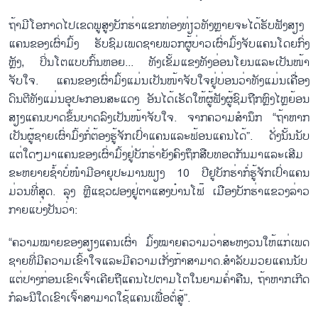
ຖ້າມີໂອກາດໄປເຂດພູສູງບັກຮ່າແຂກທ່ອງທ່ຽວທັງຫຼາຍຈະໄດ້ຮັບຟັງສຽງ
ແຄນຂອງເຜົ່າມົ້ງ ຮັບຊົມເພດຊາຍພວກຜູ້ບ່າວເຜົ່າມົ້ງຈັບແຄນໂດຍກົ່ງ
ຫຼັງ, ປິ່ນໂຕແບບກົ້ນຫອຍ... ທັງເຂັ້ມແຂງທັງອ່ອນໂຍນແລະເປັນໜ້າ
ຈັບໃຈ. ແຄນຂອງເຜົ່າມົ້ງແມ່ນເປັນໜ້າຈັບໃຈຢູ່ບ່ອນວ່າທັງແມ່ນເຄື່ອງ
ດົນຕີທັງແມ່ນອຸປະກອນສະແດງ ອັນໄດ້ເຮັດໃຫ້ຜູ້ຟັງຜູ້ຊົມຖືກຫຼົງໄຫຼຍ້ອນ
ສຽງແຄນບາດຂຶ້ນບາດລົງເປັນໜ້າຈັບໃຈ. ຈາກຄວາມສຳນຶກ “ຖ້າຫາກ
ເປັນຜູ້ຊາຍເຜົ່າມົ້ງກໍ່ຕ້ອງຮູ້ຈັກເປົ່າແຄນແລະຟ້ອນແຄນໄດ້”. ດັ່ງນັ້ນນັບ
ແຕ່ໃດໆມາແຄນຂອງເຜົ່າມົ້ງຢູ່ບັກຮ່າຍັງຄົງຖຶກສືບທອດກັນມາແລະເສີມ
ຂະຫຍາຍຊ້ຳບໍ່ໜຳມີອາຍຸປະມານພຽງ 10 ປີຢູບັກຮ່າກໍ່ຮູ້ຈັກເປົ່າແຄນ
ມ່ວນທີ່ສຸດ. ລຸງ ຫຼີແຊວຝອງຢູ່ຕາແສງບ໋ານໂຟ໊ ເມືອງບັກຮ່າແຂວງລ່າວ
ກາຍແບ່ງປັນວ່າ:
“ຄວາມໝາຍຂອງສຽງແຄນເຜົ່າ ມົ້ງໝາຍຄວາມວ່າສະຫງວນໃຫ້ແກ່ເພດ
ຊາຍທີ່ມີຄວາມເຂົ້າໃຈແລະມີຄວາມເກັ່ງກ້າສາມາດ.ສຳລັບມວຍແຄນນັບ
ແຕ່ປາງກ່ອນເຂົາເຈົ້າເຄີຍຖືແຄນໄປຕາມໂຕໃນຍາມຄ່ຳຄືນ, ຖ້າຫາກເກີດ
ກໍລະນີໃດເຂົາເຈົ້າສາມາດໃຊ້ແຄນເພື່ອຕໍ່ສູ້”.