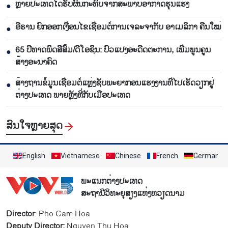
ຫຼາຍປະເທດໄດ້ຮັບຜົນກະທົບຈາກສະພາບອາກາດຮຸນແຮງ
●
ອີຣານ ຍົກອອກເງື່ອນໄຂເຊື່ອມຕໍ່ການເຈລະຈາກັບ ອາເມລິກາ ຄືນໃໝ່
●
65 ​ປີທາດ​ພິດ​ສີ​ສົ້ມ/ດີ​ໂອ​ຊິນ: ປົວ​ແປງ​ອະ​ດີດ​ຕະ​ການ, ເພີ່ມ​ພູນ​ຄູນ​
●
ສ້າງ​ອະ​ນາຄົດ
ສ້າງຖານຂໍ້ມູນເຊື່ອມຕໍ່ແຫຼ່ງຊັບພະຍາກອນແຮງງານທີ່ໄປເຮັດວຽກຢູ່
●
ຕ່າງປະເທດ ພາຍຫຼັງທີ່ກັບເມືອປະເທດ
ສົນ​ໃຈ​ຫຼາຍ​ສຸດ
English
Vietnamese
Chinese
French
German
ພະແນກຕ່າງປະເທດ
ສະຖານີວິທະຍຸສຽງແຫ່ງຫວຽດນາມ
Director
: Pho Cam Hoa
Deputy Director:
Nguyen Thu Hoa