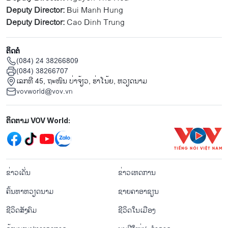
Deputy Director:
Bui Manh Hung
Deputy Director:
Cao Dinh Trung
ຕິດຕໍ່
(084) 24 38266809
(084) 38266707
ເລກທີ 45, ຖະໜົນ ບ່າ​ຈ້ຽວ, ຮ່າ​ໂນ້ຍ, ຫວຽດນາມ
vovworld@vov.vn
Mạng xã hội
ຕິດຕາມ VOV World:
menu footer tiếng Lào
ຂ່າວເດັ່ນ
ຂ່າວເຫດການ
ຄົ້ນຫາຫວຽດນາມ
ຊາຍຄາອາຊຽນ
ຊີ​ວິດ​ສັງ​ຄົມ
ຊີ​ວິດ​ໃນ​ເມືອງ