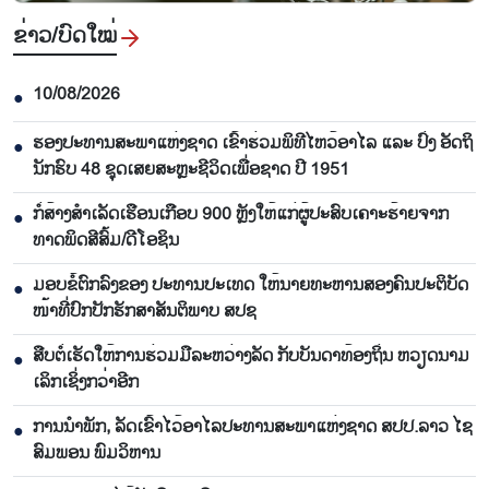
ຂ່າວ/ບົດ​ໃໝ່
10/08/2026
●
ຮອງ​ປະ​ທານ​ສະ​ພາ​ແຫ່ງ​ຊາດ ເຂົ້າ​ຮ່ວມ​ພິ​ທີ​ໄຫວ້​ອາ​ໄລ ແລະ ປົ່ງ​ ອັດ​ຖິ​
●
ນັກ​ຮົບ​ 48 ຊຸດເສຍ​ສະຫຼະ​ຊີ​ວິດ​ເພື່ອ​ຊາດ ປີ 1951
ກໍ່​ສ້າງ​ສຳ​ເລັດ​ເຮືອນເກືອບ 900 ຫຼັງ​ໃຫ້​ແກ່​ຜູ້​ປະ​ສົບ​ເຄາ​ະ​ຮ້າຍ​ຈາກ​
●
ທາດ​ພິດ​ສີ​ສົ້ມ/ດີ​ໂອ​ຊິນ​
ມອບ​ຂໍ້​ຕົກ​ລົງ​ຂອງ​ ປະ​ທານ​ປະ​ເທດ ໃຫ້​ນາຍ​ທະ​ຫານ​ສອງ​ຄົນ​ປະ​ຕິ​ບັດ​
●
ໜ້າ​ທີ່​ປົກ​ປັກ​ຮັກ​ສາ​ສັນ​ຕິ​ພາບ ສ​ປ​ຊ
ສືບ​ຕໍ່​ເຮັດ​ໃຫ້​ການ​ຮ່ວມມື​ລະ​ຫວ່າງ​ລັດ ກັບ​ບັນ​ດາ​ທ້ອງ​ຖິ່ນ ຫວຽດ​ນາມ
●
ເລິກ​ເຊິ່ງກວ່າ​ອີກ
ການ​ນຳ​ພັກ​, ລັດ​ເຂົ້າ​ໄວ້​ອາ​ໄລ​ປະ​ທານ​ສະ​ພາ​ແຫ່ງ​ຊາດ ສ​ປ​ປ.ລາວ ໄຊ​
●
ສົມ​ພອນ ພົມ​ວິ​ຫານ