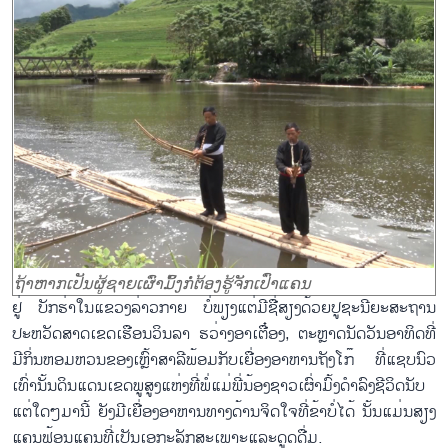
ຖ້າຫາກເປັນຜູ້ຊາຍເຜົ່າມົ້ງກໍ່ຕ້ອງຮູ້ຈັກເປົ່າແຄນ
ຢູ່ ບັກຮ່າໃນແຂວງລ່າວກາຍ ບໍ່ພຽງແຕ່ມີຊື່ສຽງດ້ວຍປູຊະນີຍະສະຖານ
ປະຫວັດສາດເຂດເຮືອນວິນລາ ຮວ່າງອາເຕື໋ອງ, ຕະຫຼາດນັດວັນອາທິດທີ່
ມີກິ່ນຫອມຫວນຂອງເຫຼົ້າສາລີພ້ອມກັບເຍື່ອງອາຫານຖັງໂກ໊ ທີ່ແຊບນົວ
ເທົ່ານັ້ນດິນແດນເຂດພູສູງແຫ່ງທີ່ພໍ່ແມ່ພີ່ນ້ອງຊາວເຜົ່າມົ້ງດຳລົງຊີວິດນັບ
ແຕ່ໃດໆມານີ້ ຍັງມີເຍື່ອງອາຫານທາງດ້ານຈິດໃຈທີ່ຂ້າບໍ່ໄດ້ ນັ້ນແມ່ນສຽງ
ແຄນຟ້ອນແຄນທີ່ເປັນເອກະລັກສະເພາະແລະດູດດື່ມ.