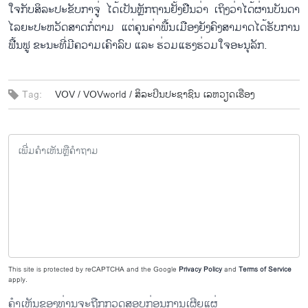
ໃຈກັບສິລະປະຂັບກາຈູ່ ໄດ້ເປັນຫຼັກຖານຢັ້ງຢືນວ່າ ເຖິງວ່າໄດ້ຜ່ານບັນດາ
ໄລຍະປະຫວັດສາດກໍ່ຕາມ ແຕ່ຄຸນຄ່າພື້ນເມືອງຍັງຄົງສາມາດໄດ້ຮັບການ
ຟື້ນຟູ ຂະນະທີ່ມີຄວາມເຄົາລົບ ແລະ ຮ່ວມແຮງຮ່ວມໃຈອະນຸລັກ.
Tag:
VOV /
VOVworld /
ສິລະປິນປະຊາຊົນ ເລຫວຽດເຮືອງ
This site is protected by reCAPTCHA and the Google
Privacy Policy
and
Terms of Service
apply.
ຄຳເຫັນຂອງທ່ານຈະຖືກກວດສອບກ່ອນການເຜີຍແຜ່