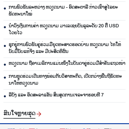
ການພົວພັນລະຫວ່າງ ຫວຽດນາມ - ອົດສະຕາລີ ກ້າວເຂົ້າສູ່ໄລຍະ
●
ພັດທະນາໃໝ່
ນຳ​ວົງ​ເງິນ​ການ​ຄ້າ ຫວຽດ​ນາມ ມາ​ເລ​ເຊຍ​ບັນ​ລຸ​ລະ​ດັບ 20 ຕື້ USD
●
ໂດຍ​ໄວ
ຊຸກ​ຍູ້​ການ​ພົວ​ພັນ​ຄູ່​ຮ່ວມ​ມື​ຍຸດ​ທະ​ສາດ​ຮອດ​ບ້ານ ຫວຽດ​ນາມ ໄທ​ໃຫ້​
●
ນັບ​ມື້​ນັບ​ແທ້​ຈິງ ແລະ ມີ​ປະ​ສິດ​ທິ​ຜົນ
ຫ​ວຽດ​ນາມ ຖື​ອາ​ເມ​ລິ​ການ​ແມ່ນ​ໜຶ່ງ​ໃນ​ບັນ​ດາ​ຄູ່​ຮ່ວມ​ມື​ສຳ​ຄັນ​ແຖວ​ໜ້າ
●
ການ​ທູດ​ຮ່ວມ​ເດີນ​ທາງ​ພ້ອມກັບ​ວິ​ສາ​ຫະ​ກ​ິດ, ເປີດກວ້າງ​ພື້ນ​ຖີ່​ພັດ​ທະ​
●
ນາ​ໃຫ້​ຫວຽດ​ນາມ
ລີ​ບັງ ແລະ ອິດ​ສະ​ລາ​ແອັນ ສິ້ນ​ສຸດ​ການ​ເຈ​ລະ​ຈາ​ຮອບ​ທີ 7
●
ສົນ​ໃຈ​ຫຼາຍ​ສຸດ