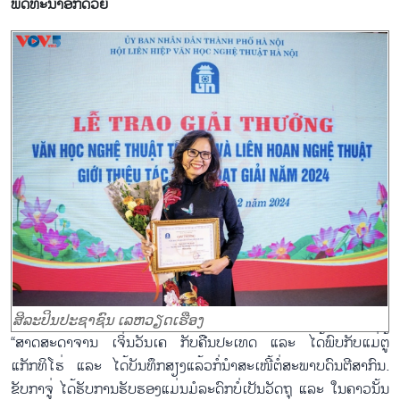
ພັດທະນາອີກດ້ວຍ
ສິລະປິນປະຊາຊົນ ເລຫວຽດເຮືອງ
“ສາດສະດາຈານ ເຈິ່ນວັນເຄ ກັບຄືນປະເທດ ແລະ ໄດ້ພົບກັບແມ່ຕູ້
ແກັກທິໂຮ່ ແລະ ໄດ້ບັນທຶກສຽງແລ້ວກໍ່ນຳສະເໜີ້ຕໍ່ສະພາບດົນຕີສາກົນ.
ຂັບກາຈູ່ ໄດ້ຮັບການຮັບຮອງແມ່ນມໍລະດົກບໍ່ເປັນວັດຖຸ ແລະ ໃນຄາວນັ້ນ