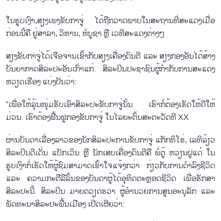
ໃນຮູບເງົາ,ສຽງເພງຂັບກາຈູ່ ໄດ້ຖືກວາດພາບໃນສະຖານທີ່ສະແດງເມື່ອ
ກ່ອນນີ້ຄື ຢູ່ສາລາ, ວິຫານ, ຫໍບູຊາ ຫຼື ເວທີສະແດງຕ່າງໆ
ສຽງຂັບກາຈູ່ໄດ້ເຈືອຈານເຂົ້າກັບສຽງເຄື່ອງດົນຕີ ແລະ ສຽງກອງອັນໄດ້ສ້າງ
ບັນຍາກາດສິລະປະອັນເກົ່າແກ່. ສິລະປິນປະຊາຊົນຜູ້ກຳກັບການສະແດງ
ຫວຽດເຮືອງ ແບ່ງປັນວ່າ:
“ເພື່ອໃຫ້ລຸ້ນໜຸ່ມຮັບເອົາສິລະປະຂັບກາຈູ່ນັ້ນ ເຮົາກໍ່ຕ້ອງເຮັດໃຫ້ດີໃຫ້
ມ່ວນ. ເຮົາຕ້ອງຟື້ນຟູກອງຂັບກາຈູ່ ໃນໄລຍະຕົ້ນສະຕະວັດທີ XX
ຜ່ານບັນດາເລື່ອງລາວຂອງນັກສິລະປະການຂັບກາຈູ່ ແກັກທິໂຮ່, ເລທິລ້ຽວ
ສິລະປິນດີເດັ່ນ ແບັກເວິນ ຫຼື ນັກເສບເຄື່ອງດົນຕີຄື ພໍ່ຕູ້ ຫວຽນຝູແດ໋ ໃນ
ຮູບເງົາກໍ່ເຮັດໃຫ້ຜູ້ຊົມສາມາດເຂົ້າໃຈແຈ້ງກວ່າ ກ່ຽວກັບການດຳລົງຊີວິດ
ແລະ ຄວາມກະຕືລືລົ້ນຂອງບັນດາຜູ້ໄດ້ອຸທິດຕະຫຼອດຊີວິດ ເພື່ອຮັກສາ
ສິລະປະນີ້. ສິລະປິນ ມາຍຕວຽດຮວາ ຜູ້ອຳນວຍການສູນອະນຸລັກ ແລະ
ພັດທະນາສິລະປະພື້ນເມືອງ ເປີດເຜີຍວ່າ: