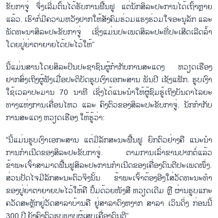
ຂັບກາຈູ່ ຈຶ່ງເລີ່ມຕົ້ນໄດ້ຮັບການຟື້ນຟູ ແຕ່ນັກສິລະປະການໄດ້ເຖົ້າຫຼາຍ
ແລ້ວ. ເຮົາກໍ່ມີຄວາມຫວັງຢາກໃຫ້ສັງຄົມຮ່ວມແຮງຮ່ວມໃຈອະນຸລັກ ແລະ
ພັດທະນາສິລະປະຂັບກາຈູ່ ເຊິ່ງແມ່ນປະເພດສິລະປະທີ່ປະເສີດເລີດລ້ຳ
ໂດຍປູ່ຍ່າຕາຍາຍໄດ້ປະໄວ້ໃຫ້”
ນີ້ແມ່ນສານໂດຍສິລະປິນປະຊາຊົນຜູ້ກຳກັບການສະແດງ ຫວຽດເຮືອງ
ຢາກສົ່ງເຖິງຜູ້ຟັງເມື່ອປະຕິບັດຮູບເງົາເອກະສານ ພັນປີ ເຊັງແຟັກ. ຮູບເງົາ
ໃຊ້ເວລາປະມານ 70 ນາທີ ເຊິ່ງໄດ້ແນະນຳໃຫ້ຜູ້ຊົມຮູ້ເຖິງບັນດາໄລຍະ
ທາງແຫ່ງການເຄື່ອນໄຫວ ແລະ ຄົງຕົວຂອງສິລະປະຂັບກາຈູ່. ນັກກຳກັບ
ການສະແດງ ຫວຽດເຮືອງ ໃຫ້ຮູ້ວ່າ:
“ນີ້ແມ່ນຮູບເງົາເອກະສານ ແຕ່ມີລັກສະນະຟື້ນຟູ ຍົກຕົວຢ່າງຄື ແນະນຳ
ການກຳເນີດຂອງສິລະປະຂັບກາຈູ່. ຕາມການເລົ່າຂານປາກຕໍ່ແລ້ວ
ຂ້າພະເຈົ້າສາມາດຟື້ນຟູສິລະປະການກຳເນີດຂອງເຄື່ອງດົນຕີປະເພດໜຶ່ງ.
ສ່ວນປັດໄຈມີລັກສະນະຕົວຈິງນັ້ນ ຂ້າພະເຈົ້າຕ້ອງອີງໃສ່ວັດທະນະທຳ
ຂອງປູ່ຍ່າຕາຍາຍປະໄວ້ໃຫ້ຄື ປຶ້ມດ້ວຍໜັງສື ຫວຽດເດີມ ຫຼື ຜ່ານຮູບແກະ
ຄວັດສະຫຼັກຢູ່ວັດສາລາບ້ານຄື ຢູ່ສາລາດົງຫງາກ ສາລາ ເວິນດິ່ງ ກ່ອນນີ້
300 ປີ ຍັງຄົງຕົວຮູບພາບຜູ້ເສບເຄື່ອງດົນຕີ”.