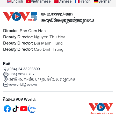
English
Vietnamese
Chinese
French
German
ພະແນກຕ່າງປະເທດ
ສະຖານີວິທະຍຸສຽງແຫ່ງຫວຽດນາມ
Director
: Pho Cam Hoa
Deputy Director:
Nguyen Thu Hoa
Deputy Director:
Bui Manh Hung
Deputy Director:
Cao Dinh Trung
ຕິດຕໍ່
(084) 24 38266809
(084) 38266707
ເລກທີ 45, ຖະໜົນ ບ່າ​ຈ້ຽວ, ຮ່າ​ໂນ້ຍ, ຫວຽດນາມ
vovworld@vov.vn
Mạng xã hội
ຕິດຕາມ VOV World: