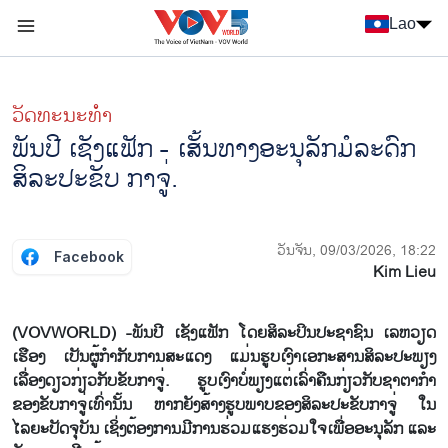
Nhảy đến nội dung
Lao
Menu trang chủ tiếng Lào
menu phụ tiếng Lào
ວັດທະນະທໍາ
ພັນປີ ເຊັງແຟັກ - ເສັ້ນທາງອະນຸລັກມໍລະດົກ
ສິລະປະຂັບ ກາຈູ່.
ວັນຈັນ, 09/03/2026, 18:22
Facebook
Kim Lieu
(VOVWORLD) -ພັນປີ ເຊັງແຟັກ ໂດຍສິລະປິນປະຊາຊົນ ເລຫວຽດ
ເຮືອງ ເປັນຜູ້ກຳກັບການສະແດງ ແມ່ນຮູບເງົາເອກະສານສິລະປະພຽງ
ເລື່ອງດຽວກ່ຽວກັບຂັບກາຈູ່. ຮູບເງົາບໍ່ພຽງແຕ່ເລົ່າຄືນກ່ຽວກັບຊາຕາກຳ
ຂອງຂັບກາຈູ່ເທົ່ານັ້ນ ຫາກຍັງສ້າງຮູບພາບຂອງສິລະປະຂັບກາຈູ່ ໃນ
ໄລຍະປັດຈຸບັນ ເຊິ່ງຕ້ອງການມີການຮ່ວມແຮງຮ່ວມໃຈເພື່ອອະນຸລັກ ແລະ