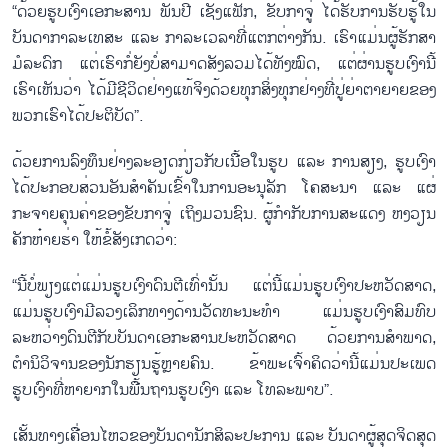
“ດ້ວຍຮູບເງົາເອກະສານ ພັນປີ ເຊັງແຟັກ, ຂັບກາຈູ່ ໄດ້ຮັບການຮັບຮູ້ໃນ
ບັນດາກາລະເທສະ ແລະ ກາລະເວລາທີ່ແຕກຕ່າງກັນ. ເຮົາແມ່ນຜູ້ຮັກສາ
ມໍລະດົກ ແຕ່ເຮົາກໍ່ຍັງບໍ່ສາມາດສັງລວມໄດ້ທັງໝົດ, ແຕ່ຜ່ານຮູບເງົານີ້
ເຮົາເຫັນວ່າ ໄດ້ມີຊີວິດຢ່າງແທ້ຈິງດ້ວຍທຸກສິ່ງທຸກຢ່າງທີ່ປູ່ຍ່າຕາຍາຍຂອງ
ພວກເຮົາໄດ້ປະຕິບັດ”.
ດ້ວຍການລົງທຶນຢ່າງລະອຽດກ່ຽວກັບເນື້ອໃນຮູບ ແລະ ການສຽງ, ຮູບເງົາ
ໄດ້ປະກອບສ່ວນອັນສຳຄັນເຂົ້າໃນການອະນຸລັກ ໂຄສະນາ ແລະ ແຜ່
ກະຈາຍຄຸນຄ່າຂອງຂັບກາຈູ່ ເຖິງມວນຊົນ. ຜູ້ກຳກັບການສະແດງ ຫງວຽນ
ຄັກຫ໋າຍຮ່າ ໃຫ້ຂໍ້ສັງເກດວ່າ:
“ນີ້ບໍ່ພຽງແຕ່ແມ່ນຮູບເງົາດົນຕີເທົ່ານັ້ນ ແຕ່ນີ້ແມ່ນຮູບເງົາປະຫວັດສາດ,
ແມ່ນຮູບເງົາມີລວງເລິກທາງດ້ານວັດທະນະທຳ ແມ່ນຮູບເງົາສົມທົບ
ລະຫວ່າງດົນຕີກັບບັນດາເອກະສານປະຫວັດສາດ ດ້ວຍການສຳພາດ,
ຕຳນິວິຈານຂອງນັກຮຽນຮູ້ຫຼາຍຄົນ. ຂ້າພະເຈົ້າຄິດວ່ານີ້ແມ່ນປະເພດ
ຮູບເງົາທີ່ຫາຍາກໃນພື້ນຖານຮູບເງົາ ແລະ ໂທລະພາບ”.
ເສັ້ນທາງເຄື່ອນໄຫວຂອງບັນດານັກສິລະປະການ ແລະ ບັນດາຜູ້ສຸດຈິດສຸດ