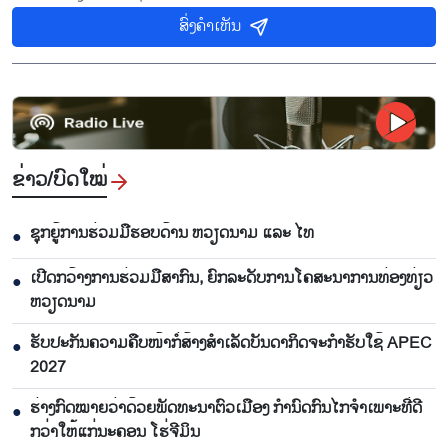
ສົ່ງຄຳເຫັນ
ຂ່າວ/ບົດ​ໃໝ່
ຊຸກຍູ້ການຮ່ວມມືຮອບດ້ານ ຫວຽດນາມ ແລະ ໄທ
●
ເປີດກວ້າງການຮ່ວມມືສາກົນ, ຍົກລະດັບການໂຄສະນາການທ່ອງທ່ຽວ
●
ຫວຽດນາມ
ຮັບປະກັນຄວາມຄືບໜ້າກໍ່ສ້າງສຳເລັດບັນດາກິດຈະກຳຮັບໃຊ້ APEC
●
2027
ຮ່າງກົດໝາຍວ່າດ້ວຍພັດທະນາຕົວເມືອງ ກຳນົດກົນໄກຈຳເພາະທີ່ດີ
●
ກວ່າໃຫ້ແກ່ນະຄອນ ໂຮ່ຈີມິນ