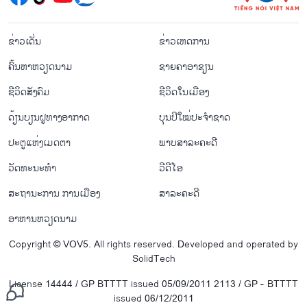
menu footer tiếng Lào
ຂ່າວເດັ່ນ
ຂ່າວເຫດການ
ຄົ້ນຫາຫວຽດນາມ
ຊາຍຄາອາຊຽນ
ຊີ​ວິດ​ສັງ​ຄົມ
ຊີ​ວິດ​ໃນ​ເມືອງ
ດ້ຽນບຽນ​ຝູທາງ​ອາກາດ
ບຸນປີໃໝ່ປະຈຳຊາດ
ປະຕູແຫ່ງເມດຕາ
ພາບສາລະຄະດີ
ວັດທະນະທໍາ
ວີດີໂອ
ສະຖານະການ ການເມືອງ
ສາລະຄະດີ
ອາຫານຫວຽດນາມ
Copyright © VOV5. All rights reserved. Developed and operated by
SolidTech
License 14444 / GP BTTTT issued 05/09/2011 2113 / GP - BTTTT
issued 06/12/2011