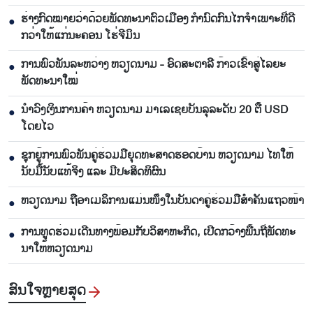
ຮ່າງກົດໝາຍວ່າດ້ວຍພັດທະນາຕົວເມືອງ ກຳນົດກົນໄກຈຳເພາະທີ່ດີ
●
ກວ່າໃຫ້ແກ່ນະຄອນ ໂຮ່ຈີມິນ
ການພົວພັນລະຫວ່າງ ຫວຽດນາມ - ອົດສະຕາລີ ກ້າວເຂົ້າສູ່ໄລຍະ
●
ພັດທະນາໃໝ່
ນຳ​ວົງ​ເງິນ​ການ​ຄ້າ ຫວຽດ​ນາມ ມາ​ເລ​ເຊຍ​ບັນ​ລຸ​ລະ​ດັບ 20 ຕື້ USD
●
ໂດຍ​ໄວ
ຊຸກ​ຍູ້​ການ​ພົວ​ພັນ​ຄູ່​ຮ່ວມ​ມື​ຍຸດ​ທະ​ສາດ​ຮອດ​ບ້ານ ຫວຽດ​ນາມ ໄທ​ໃຫ້​
●
ນັບ​ມື້​ນັບ​ແທ້​ຈິງ ແລະ ມີ​ປະ​ສິດ​ທິ​ຜົນ
ຫ​ວຽດ​ນາມ ຖື​ອາ​ເມ​ລິ​ການ​ແມ່ນ​ໜຶ່ງ​ໃນ​ບັນ​ດາ​ຄູ່​ຮ່ວມ​ມື​ສຳ​ຄັນ​ແຖວ​ໜ້າ
●
ການ​ທູດ​ຮ່ວມ​ເດີນ​ທາງ​ພ້ອມກັບ​ວິ​ສາ​ຫະ​ກ​ິດ, ເປີດກວ້າງ​ພື້ນ​ຖີ່​ພັດ​ທະ​
●
ນາ​ໃຫ້​ຫວຽດ​ນາມ
ສົນ​ໃຈ​ຫຼາຍ​ສຸດ