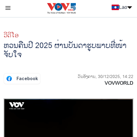
Nhảy đến nội dung
Lao
Menu trang chủ tiếng Lào
menu phụ tiếng Lào
ວີດີໂອ
ຫວນຄືນປີ 2025 ຜ່ານບັນດາຮູບພາບທີ່ໜ້າ
ຈັບໃຈ
ວັນອັງຄານ, 30/12/2025, 14:22
Facebook
VOVWORLD