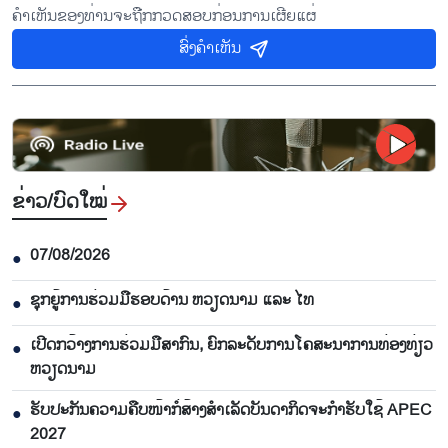
ຄຳເຫັນຂອງທ່ານຈະຖືກກວດສອບກ່ອນການເຜີຍແຜ່
ສົ່ງຄຳເຫັນ
ຂ່າວ/ບົດ​ໃໝ່
07/08/2026
●
ຊຸກຍູ້ການຮ່ວມມືຮອບດ້ານ ຫວຽດນາມ ແລະ ໄທ
●
ເປີດກວ້າງການຮ່ວມມືສາກົນ, ຍົກລະດັບການໂຄສະນາການທ່ອງທ່ຽວ
●
ຫວຽດນາມ
ຮັບປະກັນຄວາມຄືບໜ້າກໍ່ສ້າງສຳເລັດບັນດາກິດຈະກຳຮັບໃຊ້ APEC
●
2027