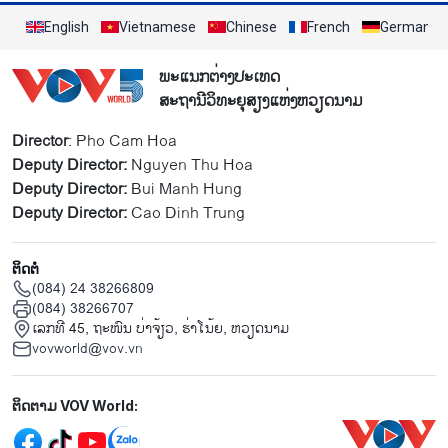
English
Vietnamese
Chinese
French
German
ພະແນກຕ່າງປະເທດ
ສະຖານີວິທະຍຸສຽງແຫ່ງຫວຽດນາມ
Director
: Pho Cam Hoa
Deputy Director:
Nguyen Thu Hoa
Deputy Director:
Bui Manh Hung
Deputy Director:
Cao Dinh Trung
ຕິດຕໍ່
(084) 24 38266809
(084) 38266707
ເລກທີ 45, ຖະໜົນ ບ່າ​ຈ້ຽວ, ຮ່າ​ໂນ້ຍ, ຫວຽດນາມ
vovworld@vov.vn
Mạng xã hội
ຕິດຕາມ VOV World: