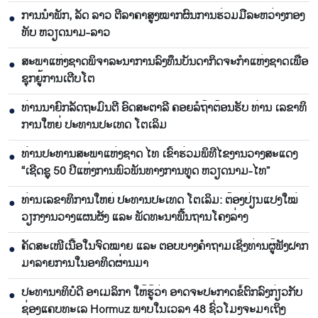
ການ​ນຳ​ພັກ, ລັດ ລາວ ຕີ​ລາ​ຄາ​ສູງ​ໝາກ​ຜົນ​ການ​ຮ່ວມ​ມື​ລະ​ຫວ່າງກອງ​
●
ທັບ ຫວຽດ​ນາມ-ລາວ
ສະ​ພາ​ແຫ່ງ​ຊາດ​ພິ​ຈາ​ລະ​ນາ​​ການລົງ​ທຶນ​ບັນ​ດາ​ກິດ​ຈະ​ກຳ​ແຫ່ງ​ຊາດ​ເພື່ອ​
●
ຊຸກ​ຍູ້​ການ​ເຕີບ​ໂຕ
ທ່ານ​ນາ​ຍົກ​ລັດ​ຖະ​ມົນ​ຕີ ອົດ​ສະ​ຕາ​ລີ ​ຄອຍລໍ​ຖ້າ​ຕ້ອນ​ຮັບ ທ່ານ ເລ​ຂາ​ທິ​
●
ການ​ໃຫຍ່ ປະ​ທານ​ປະ​ເທດ ໂຕ​ເລິມ
ທ່ານ​ປະ​ທານ​ສະ​ພາ​ແຫ່ງ​ຊາດ ໄທ ເຂົ້າ​ຮ່ວມ​ພິ​ທີ​ໄຂ​ງານ​ວາງ​ສະ​ແດງ
●
“ເຊີດ​ຊູ 50 ປີ​ແຫ່ງ​ການ​ພົວ​ພັນ​ທາງ​ການ​ທູດ ຫວຽດ​ນາມ-ໄທ”
ທ່ານເລ​ຂາ​ທິ​ການ​ໃຫຍ່ ປະ​ທານ​ປະ​ເທດ ໂຕ​ເລິມ: ຕ້ອງ​ປ່ຽນ​ແປງ​ໃໝ່​
●
ວຽກ​ງານ​ວາງ​ແຜນ​ຜັງ ແລະ ​ພັດ​ທະ​ນາ​ພື້ນ​ຖານ​ໂຄງ​ລ່າງ
ຄັດສະເໜີເນື້ອໃນຈົດໝາຍ ແລະ ຕອບບາງຄຳຖາມເຊິ່ງທ່ານຜູ້ຟັງຝາກ
●
ມາລາຍການໃນອາທິດຜ່ານມາ
ປະທານາທິບໍດີ ອາເມລິກາ ໃຫ້ຮູ້ວ່າ ອາດຈະປະກາດຂໍ້ຕົກລົງກ່ຽວກັບ
●
ຊ່ອງແຄບທະເລ Hormuz ພາບໃນເວລາ 48 ຊົ່ວໂມງຈະມາເຖິງ