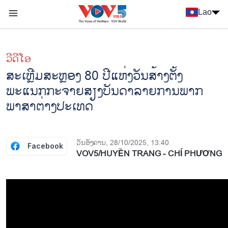
Nhảy đến nội dung
Lao
Menu trang chủ tiếng Lào
menu phụ tiếng Lào
ວີດີໂອ
ສະເຫຼີມສະຫຼອງ 80 ປີແຫ່ງວັນສ້າງຕັ້ງ
ພະແນກກະຈາຍສຽງບັນດາລາຍການພາກ
ພາສາຕ່າງປະເທດ
ວັນອັງຄານ, 28/10/2025, 13:40
Facebook
VOV5/HUYỀN TRANG - CHÍ PHƯƠNG