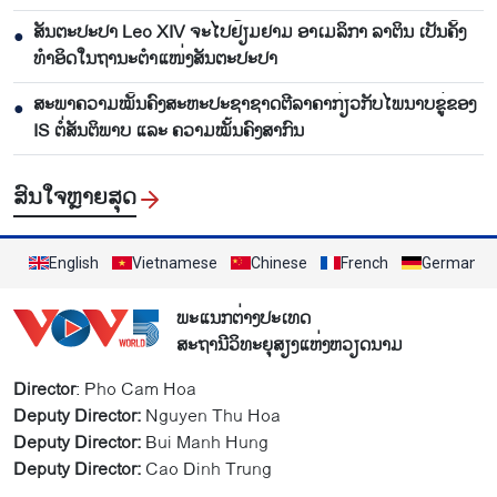
ສັນຕະປະປາ Leo XIV ຈະໄປຢ້ຽມຢາມ ອາເມລິກາ ລາຕິນ ເປັນຄັ້ງ
●
ທຳອິດໃນຖານະຕຳແໜ່ງສັນຕະປະປາ
ສະພາຄວາມໝັ້ນຄົງສະຫະປະຊາຊາດຕີລາຄາກ່ຽວກັບໄພນາບຂູ່ຂອງ
●
IS ຕໍ່ສັນຕິພາບ ແລະ ຄວາມໝັ້ນຄົງສາກົນ
ສົນ​ໃຈ​ຫຼາຍ​ສຸດ
English
Vietnamese
Chinese
French
German
ພະແນກຕ່າງປະເທດ
ສະຖານີວິທະຍຸສຽງແຫ່ງຫວຽດນາມ
Director
: Pho Cam Hoa
Deputy Director:
Nguyen Thu Hoa
Deputy Director:
Bui Manh Hung
Deputy Director:
Cao Dinh Trung