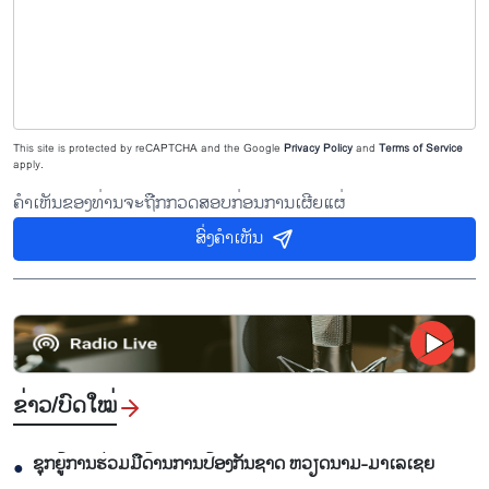
This site is protected by reCAPTCHA and the Google
Privacy Policy
and
Terms of Service
apply.
ຄຳເຫັນຂອງທ່ານຈະຖືກກວດສອບກ່ອນການເຜີຍແຜ່
ສົ່ງຄຳເຫັນ
ຂ່າວ/ບົດ​ໃໝ່
ຊຸກ​ຍູ້​ການ​ຮ່ວມ​ມື​ດ້ານ​ການ​ປ້ອງ​ກັນ​ຊາດ ຫວຽດ​ນາມ-ມາ​ເລ​ເຊຍ
●