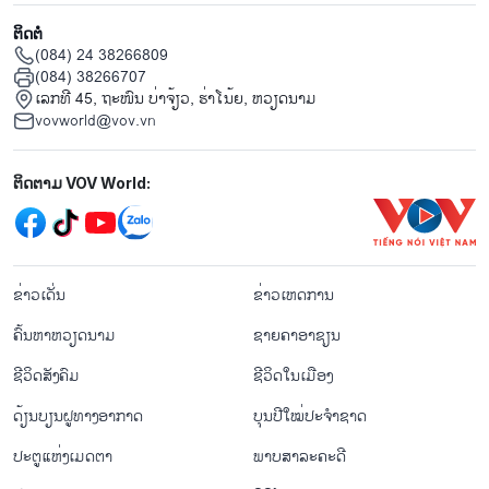
ຕິດຕໍ່
(084) 24 38266809
(084) 38266707
ເລກທີ 45, ຖະໜົນ ບ່າ​ຈ້ຽວ, ຮ່າ​ໂນ້ຍ, ຫວຽດນາມ
vovworld@vov.vn
Mạng xã hội
ຕິດຕາມ VOV World:
menu footer tiếng Lào
ຂ່າວເດັ່ນ
ຂ່າວເຫດການ
ຄົ້ນຫາຫວຽດນາມ
ຊາຍຄາອາຊຽນ
ຊີ​ວິດ​ສັງ​ຄົມ
ຊີ​ວິດ​ໃນ​ເມືອງ
ດ້ຽນບຽນ​ຝູທາງ​ອາກາດ
ບຸນປີໃໝ່ປະຈຳຊາດ
ປະຕູແຫ່ງເມດຕາ
ພາບສາລະຄະດີ