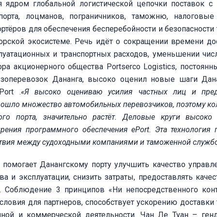
я ядром глобальной логистической цепочки поставок с
орта, лоцманов, пограничников, таможню, налоговые
ртёров для обеспечения бесперебойности и безопасности 
рской экосистеме. Речь идёт о сокращении времени до
плуатационных и транспортных расходов, уменьшении чис
ра акционерного общества Portserco Logistics, постоянн
узоперевозок Дананга, высоко оценил новые шаги Дан
ort .
«Я высоко оцениваю усили
я
частных лиц и пред
 вошло множество автомобильных перевозчиков, поэтому ко
ого порта, значительно растёт. Деловые круги высоко
дрения программного обеспечения
ePort
. Эта технология 
твия между судоходными компаниями и таможенной служб
 помогает Данангскому порту улучшить качество управл
а и эксплуатации, снизить затраты, предоставлять каче
в. Соблюдение 3 принципов «Ни непосредственного конт
словия для партнеров, способствует ускорению доставки 
ной и коммерческой деятельности. Чан Ле Туан – ген