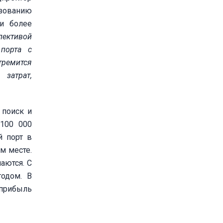
ьзованию
 и более
пективой
порта с
тремится
 затрат,
 поиск и
 100 000
й порт в
м месте.
аются. С
годом. В
 прибыль