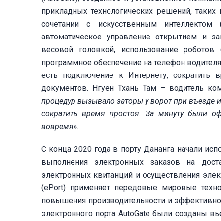
прикладных технологических решений, таких
сочетании с искусственным интеллектом 
автоматическое управление открытием и за
весовой головкой, использование роботов
программное обеспечение на телефон водителя.
есть подключение к Интернету, сократить 
документов. Нгуен Тхань Там – водитель к
процедур вызывал
о
заторы у ворот при
въезде 
сократить время
простоя
. За минуту были о
вовремя».
С конца 2020 года в порту Дананга начали исп
выполнения электронных заказов на доста
электронных квитанций и осуществления элек
(ePort) применяет передовые мировые техно
повышения производительности и эффективности
электронного порта AutoGate были созданы в