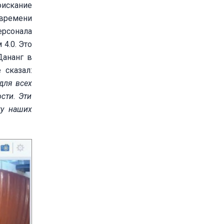
оискание
 времени
ерсонала
4.0. Это
Дананг в
 сказал:
для
все
х
сти.
Эти
ку наших