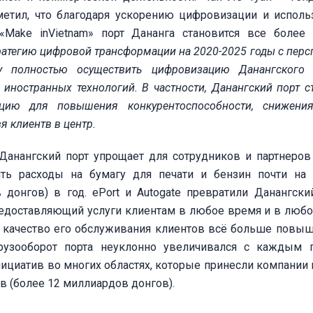
метил, что благодаря ускорению цифровизации и испол
«Make inVietnam» порт Дананга становится все более
ратегию цифровой трансформации на 2020-2025 годы с перс
 полностью осуществить цифровизацию Данангского 
иностранных технологий. В частности, Данангский порт с
цию для повышения конкурентоспособности, снижения
 клиентв в центр.
анангский порт упрощает для сотрудников и партнеров
ить расходы на бумагу для печати и бензин почти на
донгов) в год. ePort и Autogate превратили Данангски
редоставляющий услуги клиентам в любое время и в любо
и качество его обслуживания клиентов всё больше повыш
рузооборот порта неуклонно увеличивался с каждым 
ициатив во многих областях, которые принесли компании
в (более 12 миллиардов донгов).