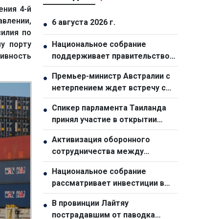
ения 4-й
авлении,
6 августа 2026 г.
●
силия по
у порту
Национальное собрание
●
ивность
поддерживает правительство
ради двузначного роста
Премьер-министр Австралии с
●
нетерпением ждет встречу с
генсеком ЦК КПВ, президентом
Спикер парламента Таиланда
●
Вьетнама То Ламом
принял участие в открытии
выставки, посвященной 50-
Активизация оборонного
●
летию отношений с Вьетнамом
сотрудничества между
Вьетнамом и Малайзией
Национальное собрание
●
рассматривает инвестиции в
ключевые национальные
В провинции Лайтяу
●
объекты для стимулирования
пострадавшим от паводка
экономического роста