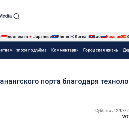
iện tiếng Nga
Media
n
Indonesian
Japanese
Khmer
Korean
Lao
Russian
S
ьетнам - эпоха подъёма
Комментарии
Городская жизнь
Де
данангского порта благодаря техноло
Суббота , 12/08/2
VO