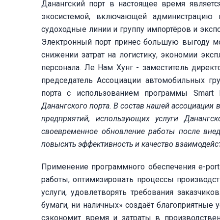
Данангский порт в настоящее время являетс
экосистемой, включающей администрацию п
судоходные линии и группу импортёров и экспо
Электронный порт принес большую выгоду мо
снижении затрат на логистику, экономии экс
персонала. Ле Нам Хунг - заместитель директо
председатель Ассоциации автомобильных гр
порта с использованием программы Smart P
Данангского порта. В состав нашей ассоциации
предприятий, использующих услуги Данангск
своевременное обновление работы после вне
повысить эффективность и качество в
заимодейс
Применение программного обеспечения e-port
работы, оптимизировать процессы производств
услуги, удовлетворять требования заказчико
бумаги, ни наличных» создаёт благоприятные у
сэкономит время и затраты в производствен