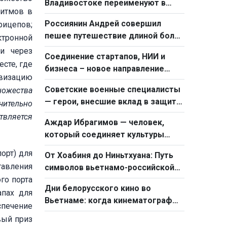
Владивостоке переименуют в
ритмов в
«Сквер Хо Ши Мина»
Россиянин Андрей совершил
ицепов;
пешее путешествие длиной более
ктронной
1300 км : Я хотел бы, чтобы мои
ии через
Соединение стартапов, НИИ и
сограждане больше узнали о
сте, где
бизнеса – новое направление
Вьетнаме
овизацию
вьетнамо-российского
Советские военные специалисты
ножества
сотрудничества
— герои, внесшие вклад в защиту
ачительно
мирного неба Вьетнама
твляется
Аждар Ибрагимов — человек,
который соединяет культуры
Вьетнама и Азербайджана с
орт) для
От Хоабиня до Ниньтхуана: Путь
помощью кино
авления
символов вьетнамо-российской
го порта
дружбы
Дни белорусского кино во
апах для
Вьетнаме: когда кинематограф
спечение
как мост между народами двух
вый приз
стран