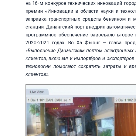
на 16-м конкурсе технических инноваций город
премии «Инновации в области науки и технол
заправка транспортных средств бензином и м
станции. Данангский порт внедрил автоматичес
программное обеспечение завоевало второе 
2020-2021 годах. Во Ха Фыонг – глава пред
«Выполнение Данангским портом электронных з
клиент
ов
, включая и импортёр
ов
и экспортёр
ов
технологии помогают сократить затраты и в
клиентов».