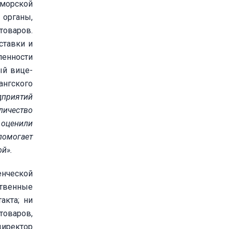
 морской
 органы,
товаров.
ставки и
ленности
ый вице-
ангского
приятий
личест
во
 оценили
помогает
ой
»
.
енческой
ственные
акта; ни
товаров,
директор