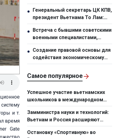
семьям переданы 24 дома в
Генеральный секретарь ЦК КПВ,
●
новом переселенческом
президент Вьетнама То Лам:
посёлке
Необходимо кардинально
Встреча с бывшими советскими
●
обновить планирование и
военными специалистами,
организационную работу по
работавшими во Вьетнаме
развитию инфраструктуры
Создание правовой основы для
●
содействия экономическому
росту
Самое популярное
Успешное участие вьетнамских
ционное
школьников в международном
 систему
конкурсе чтецов «Евразия говорит
Замминистра науки и технологий:
оры и т.
по-русски»
Вьетнам и Россия расширяют
вал время
сотрудничество в сфере
ner Gate
Остановку «Спортивную» во
стратегических технологий
ножество