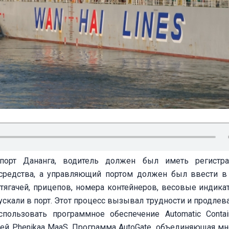
порт Дананга, водитель должен был иметь регистра
о средства, а управляющий портом должен был ввести в
тягачей, прицепов, номера контейнеров, весовые индикат
 пускали в порт. Этот процесс вызывал трудности и продле
спользовать программное обеспечение Automatic Contai
нией Phenikaa MaaS. Программа AutoGate, объединяющая м