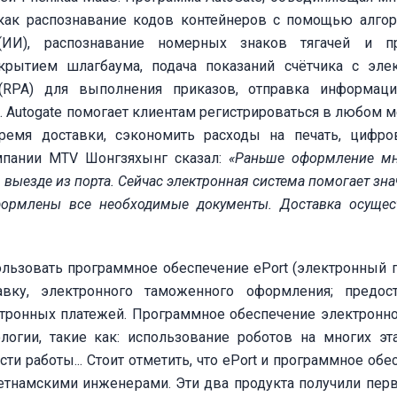
 как распознавание кодов контейнеров с помощью алго
(ИИ), распознавание номерных знаков тягачей и пр
крытием шлагбаума, подача показаний счётчика с эле
 (RPA) для выполнения приказов, отправка информац
 Autogate помогает клиентам регистрироваться в любом ме
время доставки, сэкономить расходы на печать, цифр
омпании МТV Шонгзяхынг сказал:
«Раньше оформление м
и выезде
из порта. Сейчас электронная система помогает зн
формлены все необходимые документы. Доставка осущес
ользовать программное обеспечение ePort (электронный п
вку, электронного таможенного оформления; предост
тронных платежей. Программное обеспечение электронно
логии, такие как: использование роботов на многих эт
 работы... Стоит отметить, что ePort и программное обе
ьетнамскими инженерами. Эти два продукта получили пер