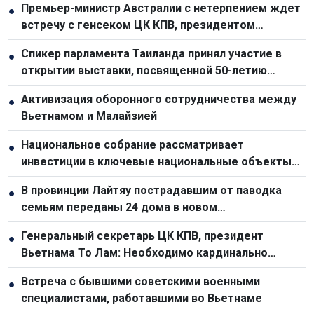
Премьер-министр Австралии с нетерпением ждет
●
встречу с генсеком ЦК КПВ, президентом
Вьетнама То Ламом
Спикер парламента Таиланда принял участие в
●
открытии выставки, посвященной 50-летию
отношений с Вьетнамом
Активизация оборонного сотрудничества между
●
Вьетнамом и Малайзией
Национальное собрание рассматривает
●
инвестиции в ключевые национальные объекты
для стимулирования экономического роста
В провинции Лайтяу пострадавшим от паводка
●
семьям переданы 24 дома в новом
переселенческом посёлке
Генеральный секретарь ЦК КПВ, президент
●
Вьетнама То Лам: Необходимо кардинально
обновить планирование и организационную работу
Встреча с бывшими советскими военными
●
по развитию инфраструктуры
специалистами, работавшими во Вьетнаме