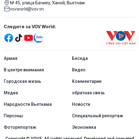
№ 45, улица Бачиеу, Ханой, Вьетнам
vovworld@vov.vn
Mạng xã hội
Следите за VOV World:
menu footer tiếng Nga
Aрмия
Беседа
В центре внимания
Видео
Городская жизнь
Комментарии
Медиа
обратная связь
Народности Вьетнама
Новости
Персоны
Специальный репортаж
Фоторепортаж
Экономика
Copyright © VOV5. All rights reserved. Developed and operated