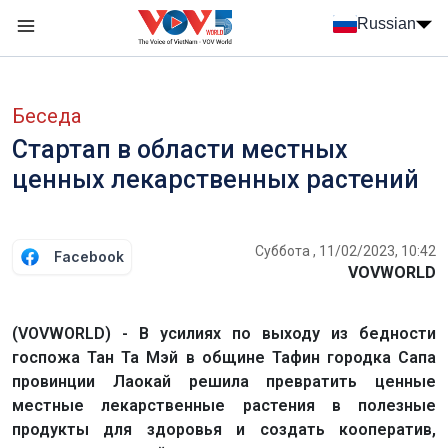
Nhảy đến nội dung
Russian
Menu trang chủ tiếng Nga
menu phụ tiếng Nga
Беседа
Стартап в области местных
ценных лекарственных растений
Суббота , 11/02/2023, 10:42
Facebook
VOVWORLD
(VOVWORLD) - В усилиях по выходу из бедности
госпожа Тан Та Мэй в общине Тафин городка Сапа
провинции Лаокай решила превратить ценные
местные лекарственные растения в полезные
продукты для здоровья и создать кооператив,