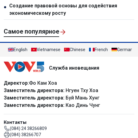
Создание правовой основы для содействия
●
экономическому росту
Самое популярное
English
Vietnamese
Chinese
French
German
Служба иновещания
Директор
:Фо Кам Хоа
Заместитель директора:
Нгуен Тху Хоа
Заместитель директора:
Буй Мань Хунг
Заместитель директора:
Као Динь Чунг
Контакты
(084) 24 38266809
(084) 38266707