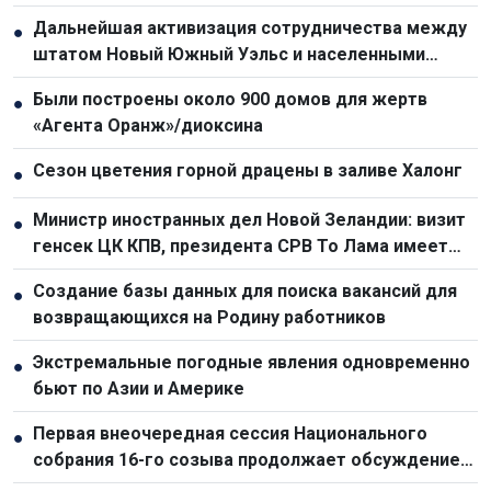
Дальнейшая активизация сотрудничества между
●
штатом Новый Южный Уэльс и населенными
пунктами Вьетнама
Были построены около 900 домов для жертв
●
«Агента Оранж»/диоксина
Сезон цветения горной драцены в заливе Халонг
●
Министр иностранных дел Новой Зеландии: визит
●
генсек ЦК КПВ, президента СРВ То Лама имеет
особое значение
Создание базы данных для поиска вакансий для
●
возвращающихся на Родину работников
Экстремальные погодные явления одновременно
●
бьют по Азии и Америке
Первая внеочередная сессия Национального
●
собрания 16-го созыва продолжает обсуждение
законопроектов