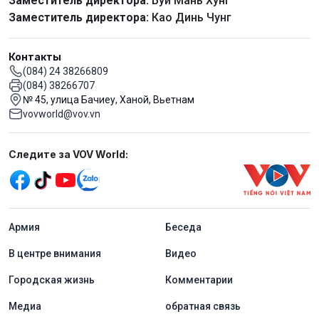
Заместитель директора:
Буй Мань Хунг
Заместитель директора:
Као Динь Чунг
Контакты
(084) 24 38266809
(084) 38266707
№ 45, улица Бачиеу, Ханой, Вьетнам
vovworld@vov.vn
Mạng xã hội
Следите за VOV World:
menu footer tiếng Nga
Aрмия
Беседа
В центре внимания
Видео
Городская жизнь
Комментарии
Медиа
обратная связь