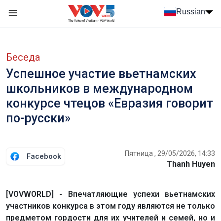
Nhảy đến nội dung
Russian
Menu trang chủ tiếng Nga
menu phụ tiếng Nga
Беседа
Успешное участие вьетнамских
школьников в международном
конкурсе чтецов «Евразия говорит
по-русски»
Пятница , 29/05/2026, 14:33
Facebook
Thanh Huyen
[VOVWORLD] - Впечатляющие успехи вьетнамских
участников конкурса в этом году являются не только
предметом гордости для их учителей и семей, но и