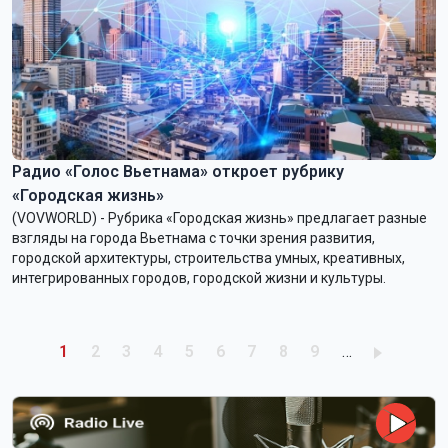
Радио «Голос Вьетнама» откроет рубрику
«Городская жизнь»
(VOVWORLD) - Рубрика «Городская жизнь» предлагает разные
взгляды на города Вьетнама с точки зрения развития,
городской архитектуры, строительства умных, креативных,
интегрированных городов, городской жизни и культуры.
Pagination
Trang hiện thời
Trang
Trang
Trang
Trang
Trang
Trang
Trang
Trang
1
2
3
4
5
6
7
8
9
…