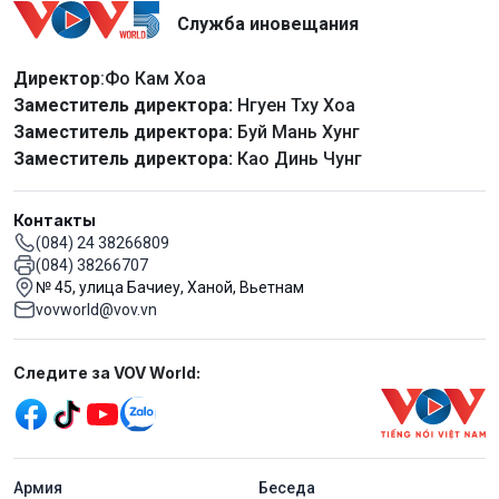
Служба иновещания
Директор
:Фо Кам Хоа
Заместитель директора:
Нгуен Тху Хоа
Заместитель директора:
Буй Мань Хунг
Заместитель директора:
Као Динь Чунг
Контакты
(084) 24 38266809
(084) 38266707
№ 45, улица Бачиеу, Ханой, Вьетнам
vovworld@vov.vn
Mạng xã hội
Следите за VOV World:
menu footer tiếng Nga
Aрмия
Беседа