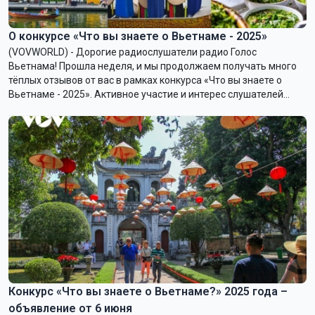
О конкурсе «Что вы знаете о Вьетнаме - 2025»
(VOVWORLD) - Дорогие радиослушатели радио Голос
Вьетнама! Прошла неделя, и мы продолжаем получать много
тёплых отзывов от вас в рамках конкурса «Что вы знаете о
Вьетнаме - 2025». Активное участие и интерес слушателей
являются для оргкомитета конкурса одним из важных
критериев оценки уровня взаимодействия между
радиопрограммами Канала иновещания Радио Голос
Вьетнама и слушателями — как иностранцами, так и
вьетнамцами, проживающими за рубежом.
Конкурс «Что вы знаете о Вьетнаме?» 2025 года –
объявление от 6 июня