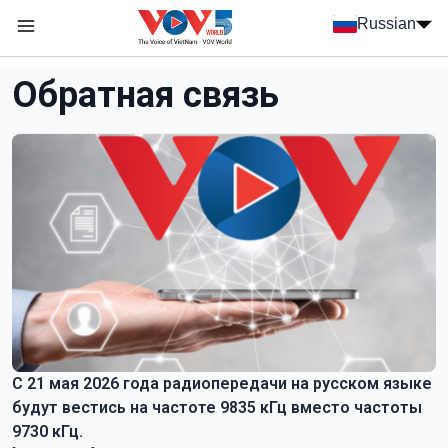
Nhảy đến nội dung
Russian
Menu trang chủ tiếng Nga
menu phụ tiếng Nga
Обратная связь
C 21 мая 2026 года радиопередачи на русском языке
будут вестись на частоте 9835 кГц вместо частоты
9730 кГц.