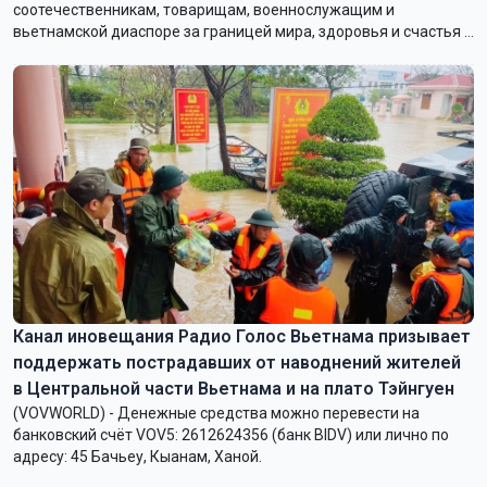
соотечественникам, товарищам, военнослужащим и
вьетнамской диаспоре за границей мира, здоровья и счастья в
новом году. Я с глубоким уважением направляю пожелания
всего наилучшего народам мира и международным друзьям.
Поздравляю всех с Новым годом и желаю мира, счастья и
общего процветания!
Канал иновещания Радио Голос Вьетнама призывает
поддержать пострадавших от наводнений жителей
в Центральной части Вьетнама и на плато Тэйнгуен
(VOVWORLD) - Денежные средства можно перевести на
банковский счёт VOV5: 2612624356 (банк BIDV) или лично по
адресу: 45 Бачьеу, Кыанам, Ханой.