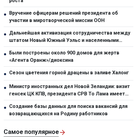
роста
Вручение офицерам решений президента об
●
участии в миротворческой миссии ООН
Дальнейшая активизация сотрудничества между
●
штатом Новый Южный Уэльс и населенными
пунктами Вьетнама
Были построены около 900 домов для жертв
●
«Агента Оранж»/диоксина
Сезон цветения горной драцены в заливе Халонг
●
Министр иностранных дел Новой Зеландии: визит
●
генсек ЦК КПВ, президента СРВ То Лама имеет
особое значение
Создание базы данных для поиска вакансий для
●
возвращающихся на Родину работников
Самое популярное