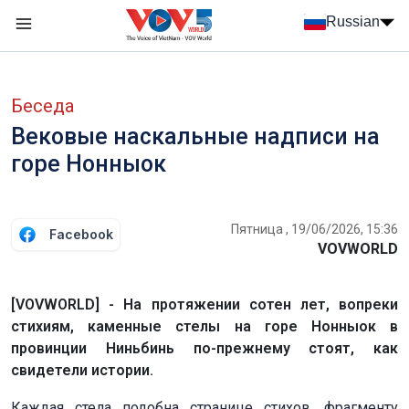
Nhảy đến nội dung
Russian
Menu trang chủ tiếng Nga
menu phụ tiếng Nga
Беседа
Вековые наскальные надписи на
горе Нонныок
Пятница , 19/06/2026, 15:36
Facebook
VOVWORLD
[VOVWORLD] - На протяжении сотен лет, вопреки
стихиям, каменные стелы на горе Нонныок в
провинции Ниньбинь по-прежнему стоят, как
свидетели истории.
Каждая стела подобна странице стихов, фрагменту