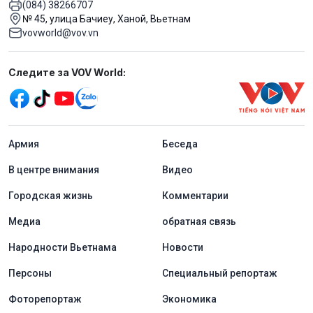
(084) 38266707
№ 45, улица Бачиеу, Ханой, Вьетнам
vovworld@vov.vn
Mạng xã hội
Следите за VOV World:
menu footer tiếng Nga
Aрмия
Беседа
В центре внимания
Видео
Городская жизнь
Комментарии
Медиа
обратная связь
Народности Вьетнама
Новости
Персоны
Специальный репортаж
Фоторепортаж
Экономика