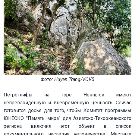
Фото: Huyеn Trang/VOV5
Петроглифы на горе Нонныок имеют
непревзойденную и вневременную ценность. Сейчас
готовится досье для того, чтобы Комитет программы
ЮНЕСКО "Память мира" для Азиатско-Тихоокеанского
региона включил этот объект в список
документального наследия человечества. Местные