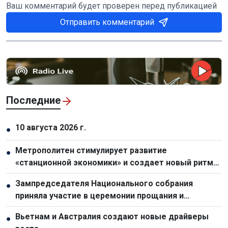
Ваш комментарий будет проверен перед публикацией
Отправить комментарий
Последние
10 августа 2026 г.
●
Метрополитен стимулирует развитие
●
«станционной экономики» и создает новый ритм
городской жизни в Хошимине
Зампредседателя Национального собрания
●
приняла участие в церемонии прощания и
перезахоронения останков 47 павших героев,
Вьетнам и Австралия создают новые драйверы
●
погибших в 1951 году