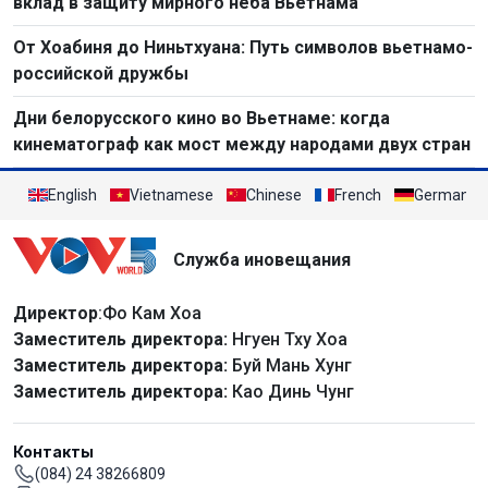
вклад в защиту мирного неба Вьетнама
От Хоабиня до Ниньтхуана: Путь символов вьетнамо-
российской дружбы
Дни белорусского кино во Вьетнаме: когда
кинематограф как мост между народами двух стран
English
Vietnamese
Chinese
French
German
Служба иновещания
Директор
:Фо Кам Хоа
Заместитель директора:
Нгуен Тху Хоа
Заместитель директора:
Буй Мань Хунг
Заместитель директора:
Као Динь Чунг
Контакты
(084) 24 38266809