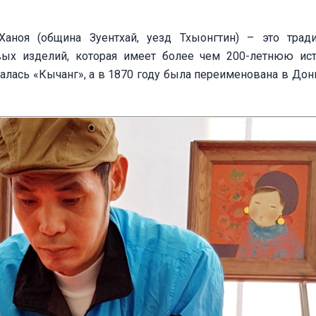
Ханоя (община Зуентхай, уезд Тхыонгтин) – это трад
вых изделий, которая имеет более чем 200-летнюю ис
лась «Кычанг», а в 1870 году была переименована в Донг