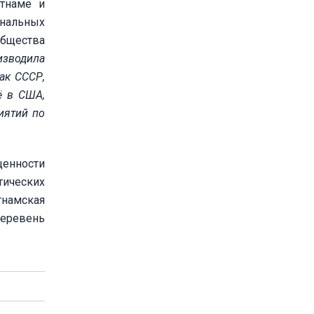
тнаме и
ональных
Общества
изводила
ак СССР,
ё в США,
иятий по
ценности
тических
тнамская
деревень