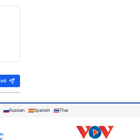
рий
Russian
Spanish
Thai