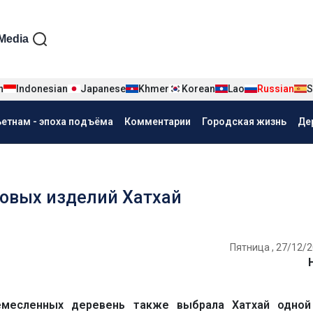
iện tiếng Nga
Media
n
Indonesian
Japanese
Khmer
Korean
Lao
Russian
S
ьетнам - эпоха подъёма
Комментарии
Городская жизнь
Де
ковых изделий Хатхай
Пятница , 27/12/2
емесленных деревень также выбрала Хатхай одной