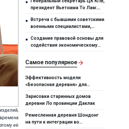
Генеральный секретарь ЦК КПВ,
●
новом переселенческом
президент Вьетнама То Лам:
посёлке
Необходимо кардинально
Встреча с бывшими советскими
●
обновить планирование и
военными специалистами,
организационную работу по
работавшими во Вьетнаме
развитию инфраструктуры
Создание правовой основы для
●
содействия экономическому
росту
Самое популярное
Эффективность модели
«Безопасная деревня» для
женщин и детей
Зарисовки старинных домов
деревни Ло провинции Даклак
изделий,
Ремесленная деревня Шондонг
 времена
на пути к интеграции во
этому её
Всемирную сеть творческих