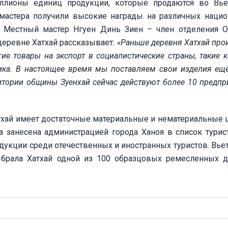
ллионы единиц продукции, которые продаются во Вье
 мастера получили высокие награды на различных наци
. Местный мастер Нгуен Динь Зиен – член отделения 
деревне Хатхай рассказывает:
«Раньше деревня Хатхай про
гие товары на экспорт в социалистические страны, такие к
ика. В настоящее время мы поставляем свои изделия ещ
итории общины Зуенхай сейчас действуют более 10 предпр
тхай имеет достаточные материальные и нематериальные 
 занесена администрацией города Ханоя в список турис
укции среди отечественных и иностранных туристов. Вье
брала Хатхай одной из 100 образцовых ремесленных 