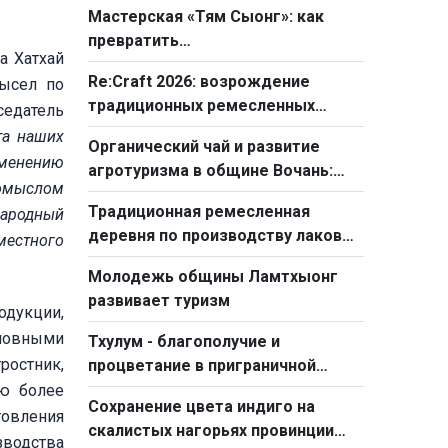
Мастерская «Тям Сыонг»: как
ремесленных городов
превратить
а Хатхай
сельскохозяйственные отходы в
Re:Craft 2026: возрождение
мысел по
произведения искусства
традиционных ремесленных
седатель
деревень через призму
та наших
Органический чай и развитие
молодежного творчества
зменению
агротуризма в общине Вочань:
омыслом
новые горизонты провинции
Традиционная ремесленная
Народный
Тхайнгуен
деревня по производству лаковых
местного
изделий Катданг обновляется на
Молодежь общины Ламтхыонг
пути интеграции
развивает туризм
одукции,
новными
Тхулум - благополучие и
ростник,
процветание в приграничной
провинции Лайтяу
ию более
Сохранение цвета индиго на
товления
скалистых нагорьях провинции
зводства