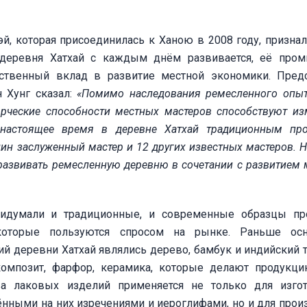
й, которая присоединилась к Ханою в 2008 году, признал
 деревня Хатхай с каждым днём развивается, её про
ственный вклад в развитие местной экономики. Пред
 Хунг сказал:
«Помимо наследования ремесленного опы
ворческие способности местных мастеров способствуют и
 настоящее время в деревне Хатхай традиционным пр
дин заслуженный мастер и 12 других известных мастеров. 
развивать ремесленную деревню в сочетании с развитием 
ридумали и традиционные, и современные образцы пр
 которые пользуются спросом на рынке. Раньше ос
й деревни Хатхай являлись дерево, бамбук и индийский т
композит, фарфор, керамика, которые делают продукц
тва лаковых изделий применяется не только для изго
ёнными на них изречениями и иероглифами, но и для прои