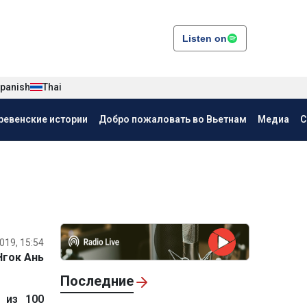
Listen on
panish
Thai
ревенские истории
Добро пожаловать во Вьетнам
Медиа
С
019, 15:54
Нгок Ань
Последние
 из 100