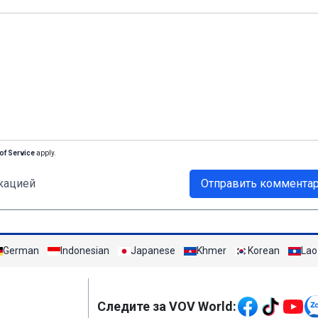
of Service
apply.
кацией
Отправить коммента
German
Indonesian
Japanese
Khmer
Korean
Lao
Mạng xã hội
Следите за VOV World: