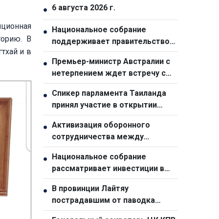
6 августа 2026 г.
●
иционная
Национальное собрание
●
торию. В
поддерживает правительство
тхай и в
ради двузначного роста
Премьер-министр Австралии с
●
нетерпением ждет встречу с
генсеком ЦК КПВ, президентом
Спикер парламента Таиланда
●
Вьетнама То Ламом
принял участие в открытии
выставки, посвященной 50-
Активизация оборонного
●
летию отношений с Вьетнамом
сотрудничества между
Вьетнамом и Малайзией
Национальное собрание
●
рассматривает инвестиции в
ключевые национальные
В провинции Лайтяу
●
объекты для стимулирования
пострадавшим от паводка
экономического роста
семьям переданы 24 дома в