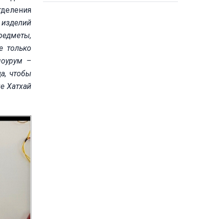
Лангшон
тделения
 изделий
редметы,
е только
шоурум –
а, чтобы
е Хатхай