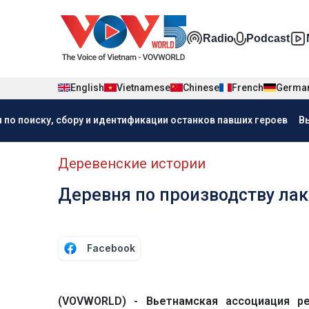
Nhảy đến nội dung
Đa phương t
Radio
Podcast
English
Vietnamese
Chinese
French
Germa
Menu trang chủ tiếng Nga
 по поиску, сбору и идентификации останков павших героев
В
menu phụ tiếng Nga
Деревенские истории
Деревня по производству ла
Facebook
(VOVWORLD) - Вьетнамская ассоциация р