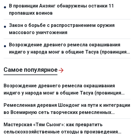
В провинции Анзянг обнаружены останки 11
●
пропавших воинов
Закон о борьбе с распространением оружия
●
массового уничтожения
Возрождение древнего ремесла окрашивания
●
индиго у народа монг в общине Тасуа (провинция
Шонла)
Самое популярное
Возрождение древнего ремесла окрашивания
индиго у народа монг в общине Тасуа (провинция
Шонла)
Ремесленная деревня Шондонг на пути к интеграции
во Всемирную сеть творческих ремесленных
городов
Мастерская «Тям Сыонг»: как превратить
сельскохозяйственные отходы в произведения