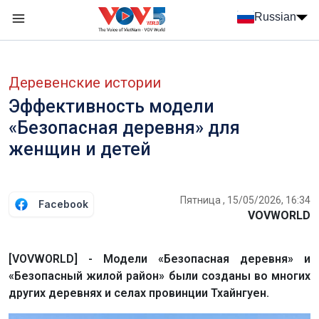
Nhảy đến nội dung
Russian
Menu trang chủ tiếng Nga
menu phụ tiếng Nga
Деревенские истории
Эффективность модели
«Безопасная деревня» для
женщин и детей
Пятница , 15/05/2026, 16:34
Facebook
VOVWORLD
[VOVWORLD] - Модели «Безопасная деревня» и
«Безопасный жилой район» были созданы во многих
других деревнях и селах провинции Тхайнгуен.