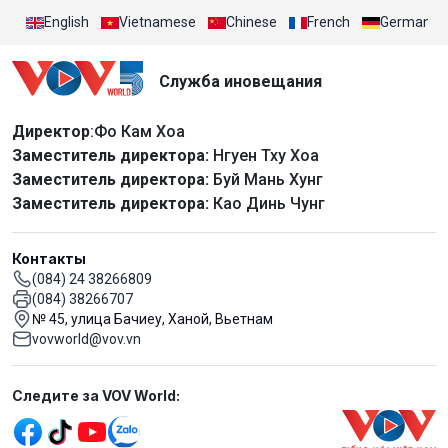
English
Vietnamese
Chinese
French
German
Служба иновещания
Директор
:Фо Кам Хоа
Заместитель директора:
Нгуен Тху Хоа
Заместитель директора:
Буй Мань Хунг
Заместитель директора:
Као Динь Чунг
Контакты
(084) 24 38266809
(084) 38266707
№ 45, улица Бачиеу, Ханой, Вьетнам
vovworld@vov.vn
Mạng xã hội
Следите за VOV World: