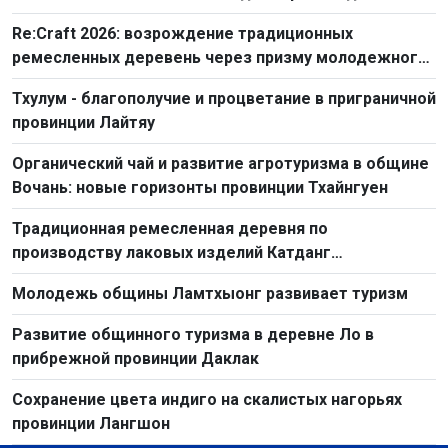
искусства
Re:Craft 2026: возрождение традиционных
ремесленных деревень через призму молодежного
творчества
Тхулум - благополучие и процветание в приграничной
провинции Лайтяу
Органический чай и развитие агротуризма в общине
Вочань: новые горизонты провинции Тхайнгуен
Традиционная ремесленная деревня по
производству лаковых изделий Катданг
обновляется на пути интеграции
Молодежь общины Ламтхыонг развивает туризм
Развитие общинного туризма в деревне Ло в
прибрежной провинции Даклак
Сохранение цвета индиго на скалистых нагорьях
провинции Лангшон