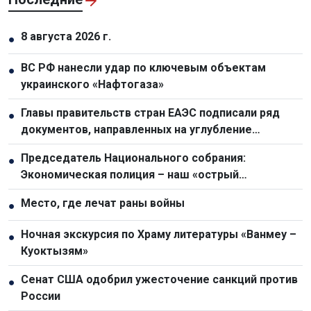
8 августа 2026 г.
●
ВС РФ нанесли удар по ключевым объектам
●
украинского «Нафтогаза»
Главы правительств стран ЕАЭС подписали ряд
●
документов, направленных на углубление
интеграции
Председатель Национального собрания:
●
Экономическая полиция – наш «острый
драгоценный меч» в борьбе с преступностью
Место, где лечат раны войны
●
Ночная экскурсия по Храму литературы «Ванмеу –
●
Куоктызям»
Сенат США одобрил ужесточение санкций против
●
России