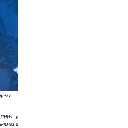
ящем в
 ПИИ» к
ниваем и