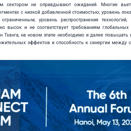
м сектором не оправдывают ожиданий. Многие вьет
егментах с низкой добавленной стоимостью; уровень лок
ограниченным; уровень распространения технологий,
чно высок и не соответствует требованиям глобальных
н Тханга, на новом этапе необходимо и далее повышать 
ложительных эффектов и способность к синергии между 