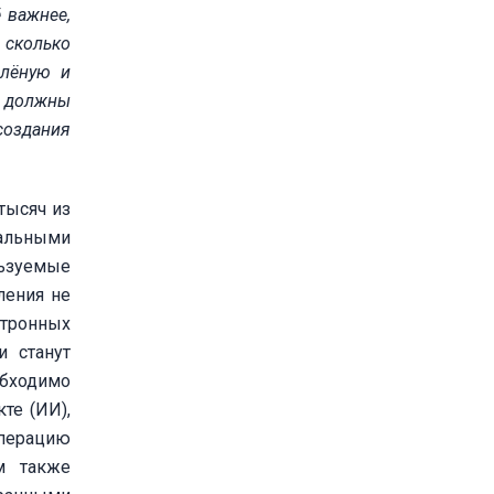
 важнее,
 сколько
елёную и
я должны
создания
тысяч из
альными
льзуемые
ления не
тронных
и станут
обходимо
те (ИИ),
операцию
м также