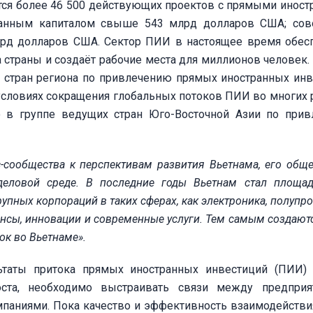
тся более 46 500 действующих проектов с прямыми инос
ванным капиталом свыше 543 млрд долларов США; сов
лрд долларов США. Сектор ПИИ в настоящее время обес
 страны и создаёт рабочие места для миллионов человек.
 стран региона по привлечению прямых иностранных инв
 условиях сокращения глобальных потоков ПИИ во многих 
 в группе ведущих стран Юго-Восточной Азии по при
-сообщества к перспективам развития Вьетнама, его обще
-деловой среде. В последние годы Вьетнам стал площа
упных корпораций в таких сферах, как электроника, полупр
нансы, инновации и современные услуги. Тем самым создают
ок во Вьетнаме».
льтаты притока прямых иностранных инвестиций (ПИИ)
оста, необходимо выстраивать связи между предприя
мпаниями. Пока качество и эффективность взаимодейств