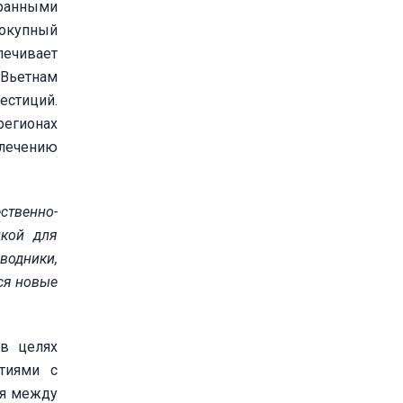
транными
окупный
печивает
 Вьетнам
естиций.
регионах
влечению
ственно-
дкой для
оводники,
ся новые
 в целях
тиями с
ия между