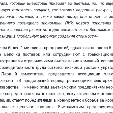
ла, который инвесторы привозят во Вьетнам, но, что ещё
енную стоимость создают, как готовят кадровые ресурсы,
цепочки поставок, а также какой вклад они вносят в з
реннего потенциала экономики. ПИИ нового поколени
тва и освоения рынка, но и для совместного с Вьетнамом 
озиций в глобальных цепочках создания стоимости».
тся более 1 миллиона предприятий, однако лишь около 5 
 цепочки поставок или сотрудничают с транснацион
внутренними ограничениями вьетнамских компаний: испо
изводительность труда остаётся низкой, а уровень управ
 Первый заместитель председателя ассоциации элек
считает: «В предстоящий период решающими факторам
оизводстве — именно этим вьетнамским предприятиям не
е сосредоточатся на технологиях, искусственном интеллек
ации, станут победителями в конкурентной борьбе за ко
альные цепочки поставок. Вьетнамским предприятия