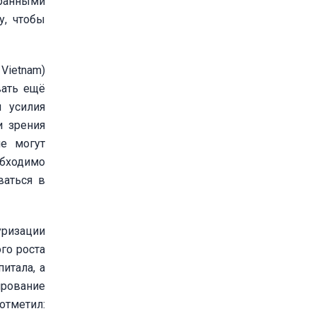
ранными
у, чтобы
Vietnam)
вать ещё
 усилия
и зрения
не могут
бходимо
ваться в
уризации
го роста
итала, а
ирование
отметил: