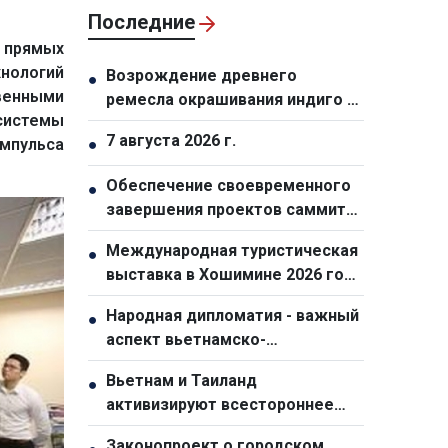
Последние
 прямых
хнологий
Возрождение древнего
●
венными
ремесла окрашивания индиго у
системы
народа монг в общине Тасуа
7 августа 2026 г.
импульса
●
(провинция Шонла)
Обеспечение своевременного
●
завершения проектов саммита
АТЭС-2027
Международная туристическая
●
выставка в Хошимине 2026 года
станет самой масштабной за
Народная дипломатия - важный
●
всю историю
аспект вьетнамско-
австралийских отношений
Вьетнам и Таиланд
●
активизируют всестороннее
сотрудничество
Законопроект о городском