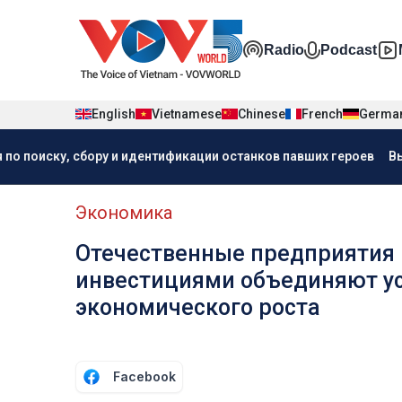
Nhảy đến nội dung
Đa phương t
Radio
Podcast
English
Vietnamese
Chinese
French
Germa
Menu trang chủ tiếng Nga
 по поиску, сбору и идентификации останков павших героев
В
menu phụ tiếng Nga
Экономика
Отечественные предприятия 
инвестициями объединяют ус
экономического роста
Facebook