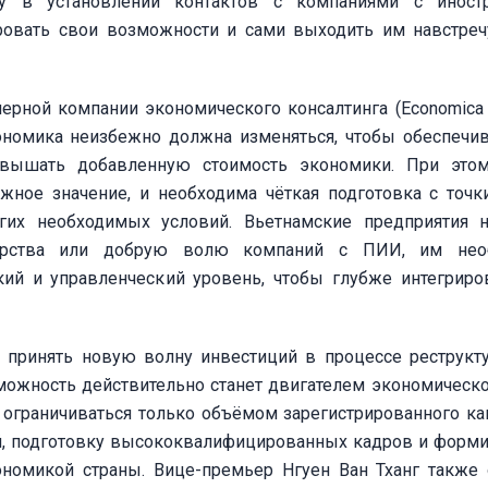
у в установлении контактов с компаниями с иност
овать свои возможности и сами выходить им навстреч
ерной компании экономического консалтинга (Economica 
кономика неизбежно должна изменяться, чтобы обеспечи
вышать добавленную стоимость экономики. При этом
жное значение, и необходима чёткая подготовка с точк
угих необходимых условий. Вьетнамские предприятия 
дарства или добрую волю компаний с ПИИ, им нео
кий и управленческий уровень, чтобы глубже интегриро
принять новую волну инвестиций в процессе реструкт
можность действительно станет двигателем экономическо
 ограничиваться только объёмом зарегистрированного кап
гий, подготовку высококвалифицированных кадров и форм
ономикой страны. Вице-премьер Нгуен Ван Тханг также 