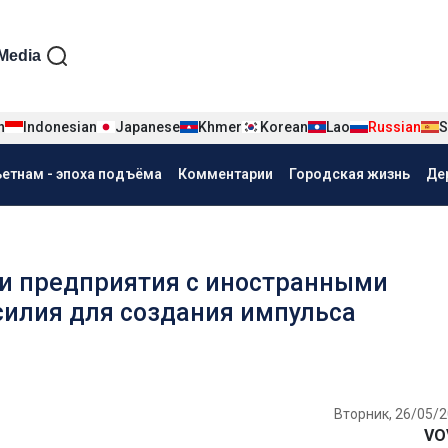
iện tiếng Nga
Media
n
Indonesian
Japanese
Khmer
Korean
Lao
Russian
S
ьетнам - эпоха подъёма
Комментарии
Городская жизнь
Де
и предприятия с иностранными
илия для создания импульса
Вторник, 26/05/2
VO