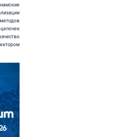
намские
ализации
 методов
 цепочек
качество
сектором