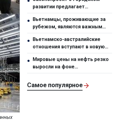
●
развитии предлагает
специальный механизм для
Вьетнамцы, проживающие за
●
города Хошимин
рубежом, являются важным
стратегическим ресурсом,
Вьетнамско-австралийские
●
способствующим укреплению
отношения вступают в новую
национальной мощи
фазу развития
Мировые цены на нефть резко
●
выросли на фоне
напряженности на Ближнем
Востоке
Самое популярное
анных