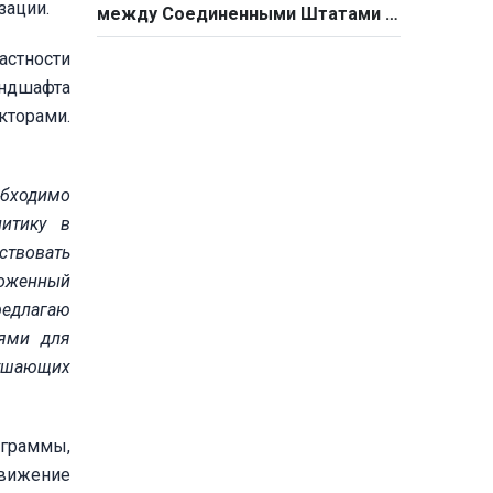
зации.
между Соединенными Штатами и
Китаем
астности
андшафта
кторами.
обходимо
литику в
ствовать
моженный
редлагаю
иями для
рушающих
ограммы,
движение