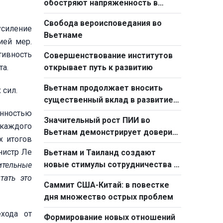
обостряют напряженность в
мировой торговле
Свобода вероисповедания во
усиление
Вьетнаме
ией мер.
тивность
Совершенствование институтов
та.
открывает путь к развитию
Вьетнам продолжает вносить
 сил.
существенный вклад в развитие
АСЕАН
енностью
Значительный рост ПИИ во
 каждого
Вьетнам демонстрирует доверие
х итогов
иностранных инвесторов к стране
нистр Ле
Вьетнам и Таиланд создают
новые стимулы сотрудничества и
ительные
развития
тать это
Саммит США-Китай: в повестке
дня множество острых проблем
ехода от
Формирование новых отношений