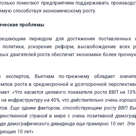
 только помогают предприятиям поддерживать производст
ямую способствуя экономическому росту.
тические проблемы
 решающим периодом для достижения поставленных 
и политики, ускорение реформ, высвобождение всех р
вых двигателей роста обеспечат экономике более прочну
 экспертов, Вьетнам по-прежнему обладает значит
мпов роста в среднесрочной и долгосрочной перспектив
чает:
«Что касается целевого показателя роста ВВП на 10%
на инфраструктуру на 40%, что действительно очень хорошо
тов. Еще одним фактором, способствующим росту ВВП Вь
 единственной страной в мире с очень позитивной демогра
иоде демографического дивиденда еще примерно 10 лет. Эти
дующих 10 лет».