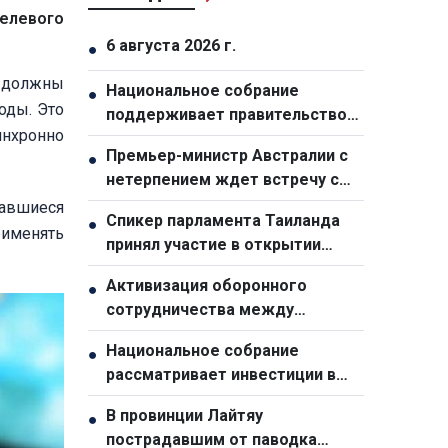
елевого
6 августа 2026 г.
●
 должны
Национальное собрание
●
оды. Это
поддерживает правительство
инхронно
ради двузначного роста
Премьер-министр Австралии с
●
нетерпением ждет встречу с
генсеком ЦК КПВ, президентом
тавшиеся
Спикер парламента Таиланда
●
Вьетнама То Ламом
рименять
принял участие в открытии
выставки, посвященной 50-
Активизация оборонного
●
летию отношений с Вьетнамом
сотрудничества между
Вьетнамом и Малайзией
Национальное собрание
●
рассматривает инвестиции в
ключевые национальные
В провинции Лайтяу
●
объекты для стимулирования
пострадавшим от паводка
экономического роста