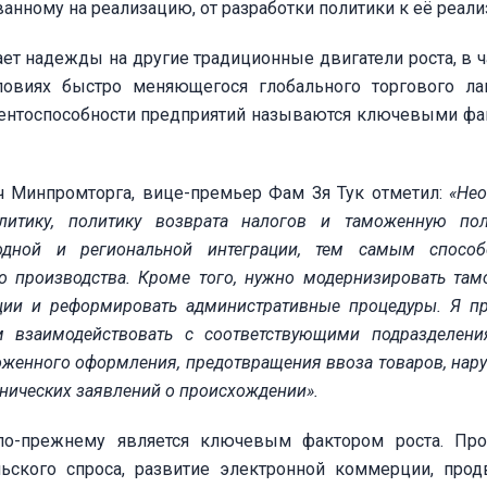
анному на реализацию, от разработки политики к её реали
ет надежды на другие традиционные двигатели роста, в ч
словиях быстро меняющегося глобального торгового л
нтоспособности предприятий называются ключевыми фа
ч Минпромторга, вице-премьер Фам Зя Тук отметил:
«Не
литику, политику возврата налогов и таможенную по
одной и региональной интеграции, тем самым способ
о производства. Кроме того, нужно модернизировать та
ации и реформировать административные процедуры. Я п
 взаимодействовать с соответствующими подразделен
моженного оформления, предотвращения ввоза товаров, на
ннических заявлений о происхождении».
 по-прежнему является ключевым фактором роста. Пр
ьского спроса, развитие электронной коммерции, про