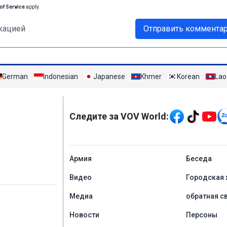
of Service
apply.
кацией
Отправить коммента
German
Indonesian
Japanese
Khmer
Korean
Lao
Mạng xã hội
Следите за VOV World:
menu footer tiếng Ng
Aрмия
Беседа
Видео
Городская 
Медиа
обратная с
Новости
Персоны