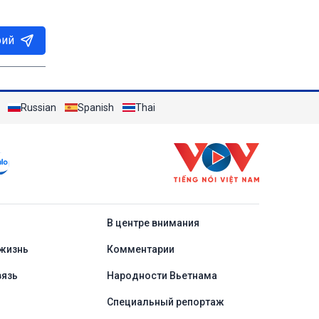
рий
Russian
Spanish
Thai
a
В центре внимания
жизнь
Комментарии
вязь
Народности Вьетнама
Специальный репортаж