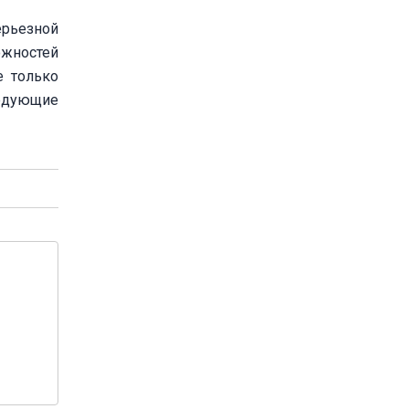
ерьезной
ожностей
е только
ледующие