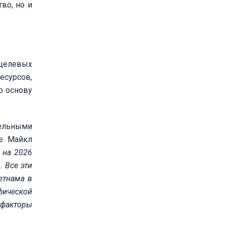
во, но и
целевых
есурсов,
ю основу
ельными
е. Майкл
 на 2026
. Все эти
етнама в
фической
 факторы