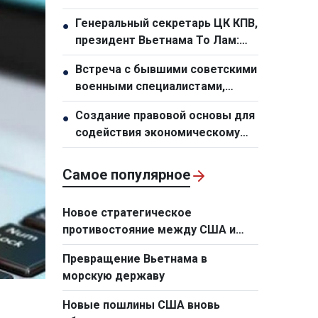
семьям переданы 24 дома в
Генеральный секретарь ЦК КПВ,
●
новом переселенческом
президент Вьетнама То Лам:
посёлке
Необходимо кардинально
Встреча с бывшими советскими
●
обновить планирование и
военными специалистами,
организационную работу по
работавшими во Вьетнаме
развитию инфраструктуры
Создание правовой основы для
●
содействия экономическому
росту
Самое популярное
Новое стратегическое
противостояние между США и
Европой в сфере технологий
Превращение Вьетнама в
морскую державу
Новые пошлины США вновь