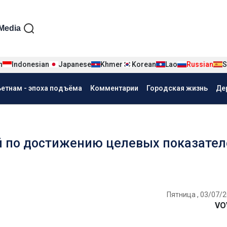
iện tiếng Nga
Media
n
Indonesian
Japanese
Khmer
Korean
Lao
Russian
S
ьетнам - эпоха подъёма
Комментарии
Городская жизнь
Де
 по достижению целевых показател
Пятница , 03/07/2
VO