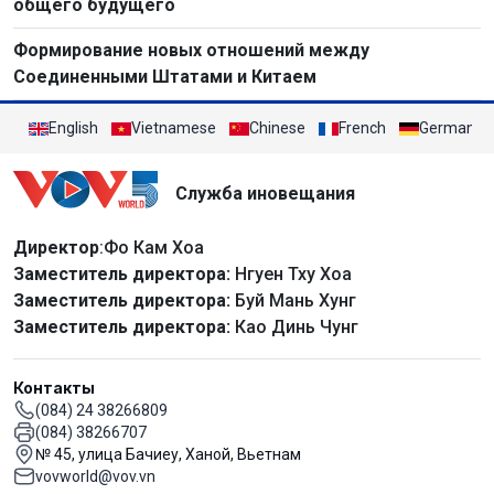
общего будущего
Формирование новых отношений между
Соединенными Штатами и Китаем
English
Vietnamese
Chinese
French
German
Служба иновещания
Директор
:Фо Кам Хоа
Заместитель директора:
Нгуен Тху Хоа
Заместитель директора:
Буй Мань Хунг
Заместитель директора:
Као Динь Чунг
Контакты
(084) 24 38266809
(084) 38266707
№ 45, улица Бачиеу, Ханой, Вьетнам
vovworld@vov.vn