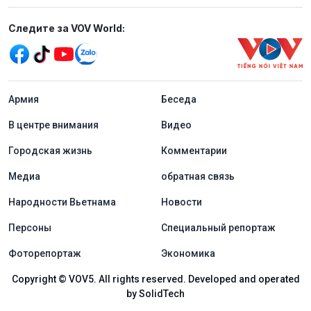
Mạng xã hội
Следите за VOV World:
menu footer tiếng Nga
Aрмия
Беседа
В центре внимания
Видео
Городская жизнь
Комментарии
Медиа
обратная связь
Народности Вьетнама
Новости
Персоны
Специальный репортаж
Фоторепортаж
Экономика
Copyright © VOV5. All rights reserved. Developed and operated
by SolidTech