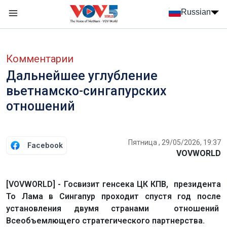
Nhảy đến nội dung
Russian
Menu trang chủ tiếng Nga
menu phụ tiếng Nga
Комментарии
Дальнейшее углубление
вьетнамско-сингапурских
отношений
Пятница , 29/05/2026, 19:37
Facebook
VOVWORLD
[VOVWORLD] - Госвизит генсека ЦК КПВ, президента
То Лама в Сингапур проходит спустя год после
установления двумя странами отношений
Всеобъемлющего стратегического партнерства.