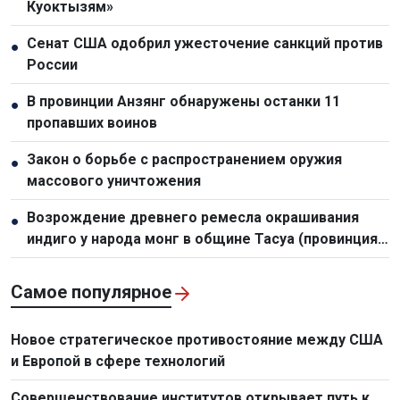
Куоктызям»
Сенат США одобрил ужесточение санкций против
●
России
В провинции Анзянг обнаружены останки 11
●
пропавших воинов
Закон о борьбе с распространением оружия
●
массового уничтожения
Возрождение древнего ремесла окрашивания
●
индиго у народа монг в общине Тасуа (провинция
Шонла)
Самое популярное
Новое стратегическое противостояние между США
и Европой в сфере технологий
Совершенствование институтов открывает путь к