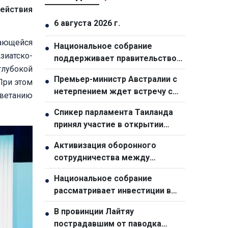
действия
6 августа 2026 г.
●
ающейся
Национальное собрание
●
зиатско-
поддерживает правительство
глубокой
ради двузначного роста
Премьер-министр Австралии с
●
При этом
нетерпением ждет встречу с
цветанию
генсеком ЦК КПВ, президентом
Спикер парламента Таиланда
●
Вьетнама То Ламом
принял участие в открытии
выставки, посвященной 50-
Активизация оборонного
●
летию отношений с Вьетнамом
сотрудничества между
Вьетнамом и Малайзией
Национальное собрание
●
рассматривает инвестиции в
ключевые национальные
В провинции Лайтяу
●
объекты для стимулирования
пострадавшим от паводка
экономического роста