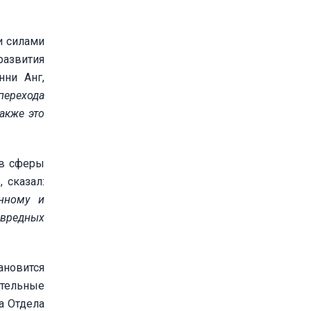
и силами
развития
нни Анг,
перехода
акже это
 в сферы
 сказал:
енному и
 вредных
ановится
ительные
а Отдела