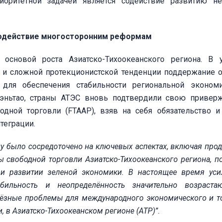
иоритетной задачей является содействие развитию н
содействие многосторонним реформам
 основой роста Азиатско-Тихоокеанского региона. В 
 и сложной протекционистской тенденции поддержание 
для обеспечения стабильности региональной экономи
эньтао, страны АТЭС вновь подтвердили свою привер
одной торговли (FTAAP), взяв на себя обязательство 
теграции.
ду было сосредоточено на ключевых аспектах, включая про
 свободной торговли Азиатско-Тихоокеанского региона, п
 и развитии зеленой экономики. В настоящее время уси
бильность и неопределённость значительно возраста
ьёзные проблемы для международного экономического и т
, в Азиатско-Тихоокеанском регионе (АТР)”.