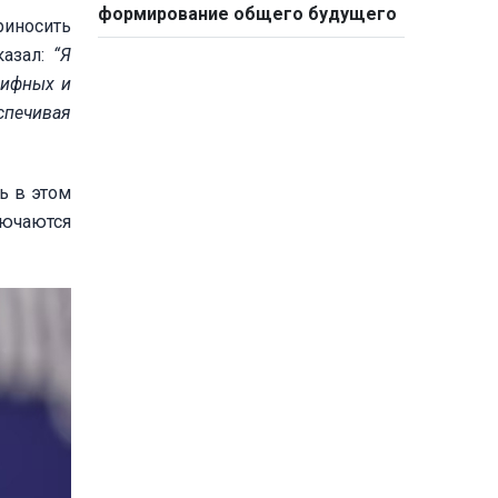
формирование общего будущего
риносить
казал:
“Я
рифных и
спечивая
ь в этом
лючаются