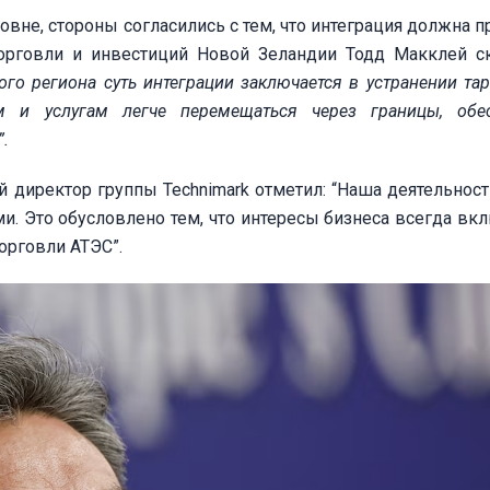
вне, стороны согласились с тем, что интеграция должна п
орговли и инвестиций Новой Зеландии Тодд Макклей с
ого региона суть интеграции заключается в устранении та
м и услугам легче перемещаться через границы, обе
”.
й директор группы Technimark отметил: “Наша деятельност
и. Это обусловлено тем, что интересы бизнеса всегда вк
орговли АТЭС”.