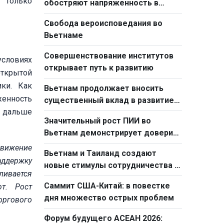
е только
обостряют напряженность в
мировой торговле
Свобода вероисповедания во
Вьетнаме
Совершенствование институтов
условиях
открывает путь к развитию
открытой
ки. Как
Вьетнам продолжает вносить
женность
существенный вклад в развитие
и дальше
АСЕАН
Значительный рост ПИИ во
Вьетнам демонстрирует доверие
иностранных инвесторов к стране
движение
Вьетнам и Таиланд создают
оддержку
новые стимулы сотрудничества и
ливается
развития
Саммит США-Китай: в повестке
ют. Рост
дня множество острых проблем
оргового
Форум будущего АСЕАН 2026: