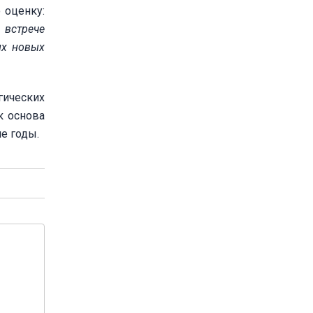
 оценку:
 встрече
их новых
гических
к основа
е годы.