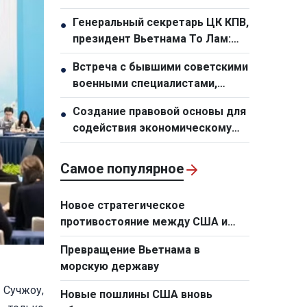
семьям переданы 24 дома в
Генеральный секретарь ЦК КПВ,
●
новом переселенческом
президент Вьетнама То Лам:
посёлке
Необходимо кардинально
Встреча с бывшими советскими
●
обновить планирование и
военными специалистами,
организационную работу по
работавшими во Вьетнаме
развитию инфраструктуры
Создание правовой основы для
●
содействия экономическому
росту
Самое популярное
Новое стратегическое
противостояние между США и
Европой в сфере технологий
Превращение Вьетнама в
морскую державу
 Сучжоу,
Новые пошлины США вновь