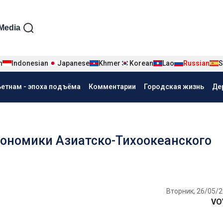
iện tiếng Nga
Media
n
Indonesian
Japanese
Khmer
Korean
Lao
Russian
S
ьетнам - эпоха подъёма
Комментарии
Городская жизнь
Де
кономики Азиатско-Тихоокеанского
Вторник, 26/05/2
VO