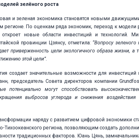
моделей зелёного роста
ровая и зеленая экономика становятся новыми движущим
м регионе. По оценкам ряда экономик, переход к модели 
откроет новые области инвестиций и технологий. Ми
итайской провинции Цзянсу, отметила:
“Вопросу зеленого 
ает приверженность цели экологичного образа жизни, а т
тижению этой цели”.
ития создает значительные возможности для инвестиций
нн, председатель Совета директоров компании Grundfos,
рые потенциально могут способствовать высококачеств
окращения выбросов углерода и снижения воздействия
рансформации наряду с развитием цифровой экономики ст
ко-Тихоокеанского региона, позволяющим создать дополн
вности традиционных факторов. Юань Цянь, замначальник