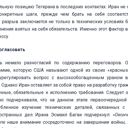
ьную позицию Тегерана в последних контактах. Иран не 
конкретные шаги, прежде чем брать на себя соответ
 разрыв заключается не только в технических условиях 
нения взятых на себя обязательств. Именно этот фактор в
ссу.
огласовать
сь немало разногласий по содержанию переговоров. 
амме, которую США называют одной из своих «красных
 урегулировать вопрос с высокообогащенным ураном 
Однако Иран оставляет за собой право на разработку гра
чные, обязательные к исполнению требования. Следует о
о подчеркивали, что на данном этапе первоочередной
убленное изучение технических деталей, связанных с
ностранных дел Ирана Эсмаил Багаи подчеркнул:
«Оконч
тапе наше внимание сосредоточено на завершении войны,