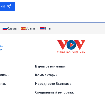
рий
Russian
Spanish
Thai
a
В центре внимания
жизнь
Комментарии
вязь
Народности Вьетнама
Специальный репортаж