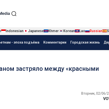
iện tiếng Nga
Media
n
Indonesian
Japanese
Khmer
Korean
Lao
Russian
S
ьетнам - эпоха подъёма
Комментарии
Городская жизнь
Де
аном застряло между «красными
Вторник, 02/06/2
VO