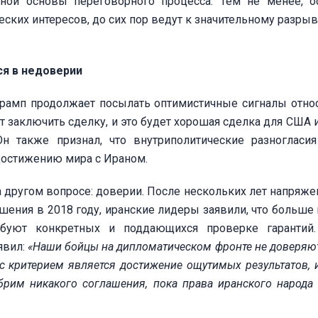
ной основы переговорного процесса. Тем не менее, 
еских интересов, до сих пор ведут к значительному разры
я в недоверии
рамп продолжает посылать оптимистичные сигналы отно
т заключить сделку, и это будет хорошая сделка для США и
Он также признал, что внутриполитические разноглас
достижению мира с Ираном.
другом вопросе: доверии. После нескольких лет напряжен
ения в 2018 году, иранские лидеры заявили, что больше 
буют конкретных и поддающихся проверке гарантий.
явил:
«Наши бойцы на дипломатическом фронте не доверяю
 критерием является достижение ощутимых результатов, 
рим никакого соглашения, пока права иранского народа 