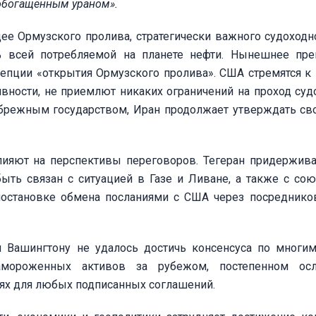
 обогащённым ураном».
е Ормузского пролива, стратегически важного судоходно
% всей потребляемой на планете нефти. Нынешнее пре
цепции «открытия Ормузского пролива». США стремятся к
ности, не приемлют никаких ограничений на проход суд
ибрежным государством, Иран продолжает утверждать св
лияют на перспективы переговоров. Тегеран придержива
ыть связан с ситуацией в Газе и Ливане, а также с со
иостановке обмена посланиями с США через посреднико
 Вашингтону не удалось достичь консенсуса по многи
амороженных активов за рубежом, постепенном осл
иях для любых подписанных соглашений.