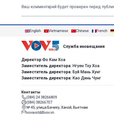
Ваш комментарий будет проверен перед публи
English
Vietnamese
Chinese
French
Служба иновещания
Директор
:Фо Кам Хоа
Заместитель директора:
Нгуен Тху Хоа
Заместитель директора:
Буй Мань Хунг
Заместитель директора:
Као Динь Чунг
Контакты
(084) 24 38266809
(084) 38266707
№ 45, улица Бачиеу, Ханой, Вьетнам
vovworld@vov.vn