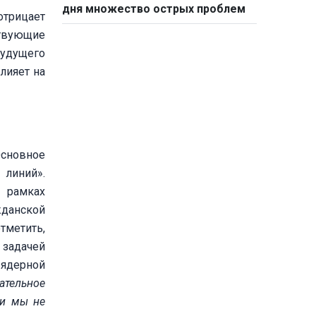
дня множество острых проблем
отрицает
ствующие
будущего
лияет на
Основное
 линий».
в рамках
жданской
тметить,
 задачей
 ядерной
ательное
 и мы не