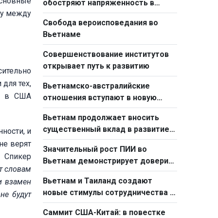
основные
обостряют напряженность в
ву между
мировой торговле
Свобода вероисповедания во
Вьетнаме
Совершенствование институтов
открывает путь к развитию
сительно
 для тех,
Вьетнамско-австралийские
ия в США
отношения вступают в новую
фазу развития
Вьетнам продолжает вносить
существенный вклад в развитие
ности, и
АСЕАН
не верят
Значительный рост ПИИ во
 Спикер
Вьетнам демонстрирует доверие
т словам
иностранных инвесторов к стране
Вьетнам и Таиланд создают
и взамен
новые стимулы сотрудничества и
не будут
развития
Саммит США-Китай: в повестке