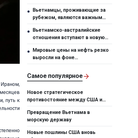
специальный механизм для
Вьетнамцы, проживающие за
●
города Хошимин
рубежом, являются важным
стратегическим ресурсом,
Вьетнамско-австралийские
●
способствующим укреплению
отношения вступают в новую
национальной мощи
фазу развития
Мировые цены на нефть резко
●
выросли на фоне
напряженности на Ближнем
Востоке
Самое популярное
 Ираном,
 месяцев
Новое стратегическое
противостояние между США и
, путь к
Европой в сфере технологий
льности
Превращение Вьетнама в
морскую державу
тепенно
Новые пошлины США вновь