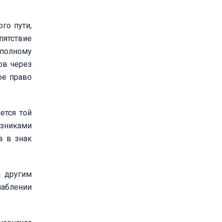
го пути,
пятствие
 полному
ов через
ое право
ется той
юзниками
в в знак
м другим
аблении