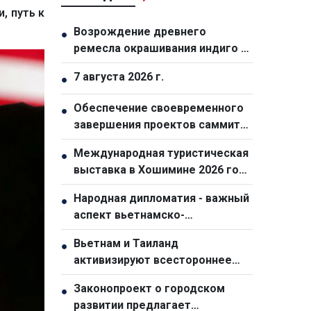
, путь к
Возрождение древнего
●
ремесла окрашивания индиго у
народа монг в общине Тасуа
7 августа 2026 г.
●
(провинция Шонла)
Обеспечение своевременного
●
завершения проектов саммита
АТЭС-2027
Международная туристическая
●
выставка в Хошимине 2026 года
станет самой масштабной за
Народная дипломатия - важный
●
всю историю
аспект вьетнамско-
австралийских отношений
Вьетнам и Таиланд
●
активизируют всестороннее
сотрудничество
Законопроект о городском
●
развитии предлагает