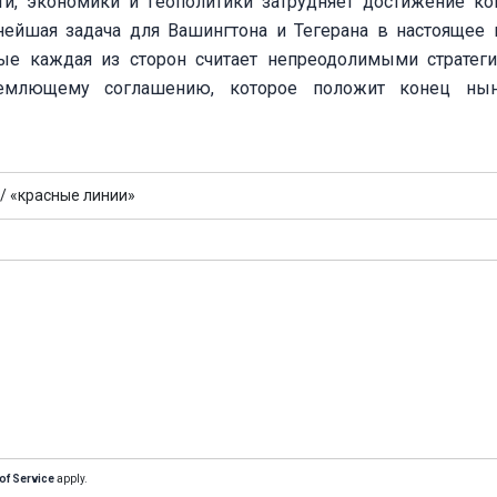
ти, экономики и геополитики затрудняет достижение ко
ейшая задача для Вашингтона и Тегерана в настоящее
рые каждая из сторон считает непреодолимыми стратег
бъемлющему соглашению, которое положит конец ны
/
«красные линии»
of Service
apply.