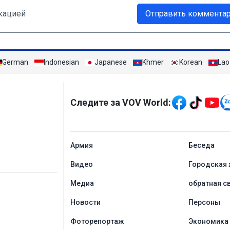
кацией
Отправить коммента
German
Indonesian
Japanese
Khmer
Korean
Lao
Mạng xã hội
Следите за VOV World:
menu footer tiếng Ng
Aрмия
Беседа
Видео
Городская 
Медиа
обратная с
Новости
Персоны
Фоторепортаж
Экономика