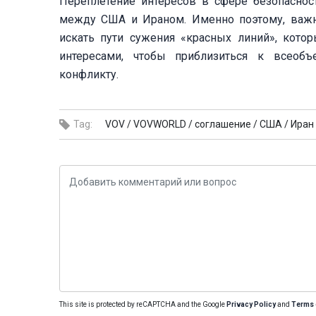
Переплетение интересов в сфере безопаснос
между США и Ираном. Именно поэтому, важн
искать пути сужения «красных линий», кото
интересами, чтобы приблизиться к всео
конфликту.
Tag:
VOV /
VOVWORLD /
соглашение /
США /
Иран 
This site is protected by reCAPTCHA and the Google
Privacy Policy
and
Terms 