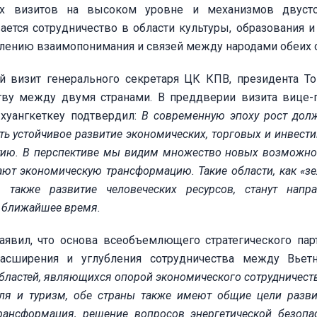
х визитов на высоком уровне и механизмов двусто
ается сотрудничество в области культуры, образования и
плению взаимопонимания и связей между народами обеих с
ый визит генерального секретаря ЦК КПВ, президента Т
тву между двумя странами. В преддверии визита вице-
Пхуангкеткеу подтвердил:
В современную эпоху рост дол
ь устойчивое развитие экономических, торговых и инвест
итию. В перспективе мы видим множество новых возможно
ают экономическую трансформацию. Такие области, как «зе
 также развитие человеческих ресурсов, станут напр
в ближайшее время.
аявил, что основа всеобъемлющего стратегического пар
асширения и углубления сотрудничества между Вьет
ластей, являющихся опорой экономического сотрудничест
вля и туризм, обе страны также имеют общие цели разви
трансформация, решение вопросов энергетической безопа