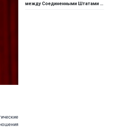
между Соединенными Штатами и
Китаем
гические
тношения