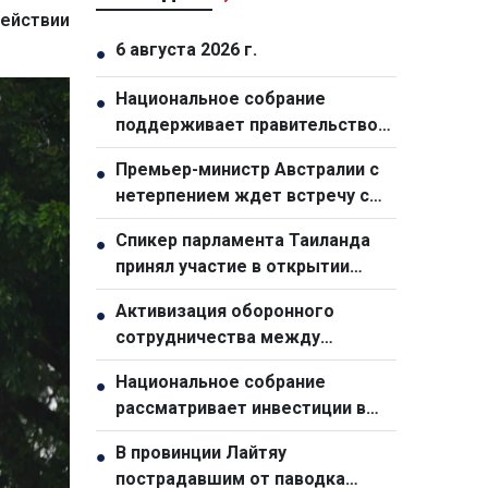
действии
6 августа 2026 г.
●
Национальное собрание
●
поддерживает правительство
ради двузначного роста
Премьер-министр Австралии с
●
нетерпением ждет встречу с
генсеком ЦК КПВ, президентом
Спикер парламента Таиланда
●
Вьетнама То Ламом
принял участие в открытии
выставки, посвященной 50-
Активизация оборонного
●
летию отношений с Вьетнамом
сотрудничества между
Вьетнамом и Малайзией
Национальное собрание
●
рассматривает инвестиции в
ключевые национальные
В провинции Лайтяу
●
объекты для стимулирования
пострадавшим от паводка
экономического роста