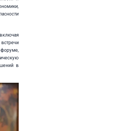
ономики,
пасности
 включая
 встречи
-форуме,
тическую
ошений в