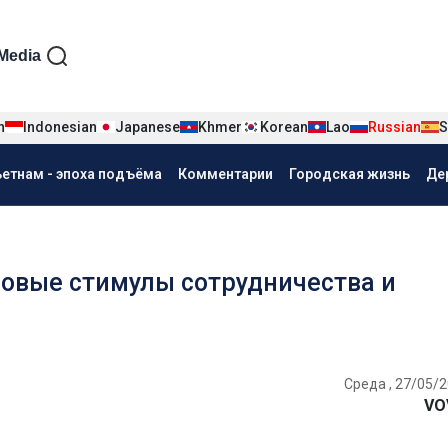
iện tiếng Nga
Media
n
Indonesian
Japanese
Khmer
Korean
Lao
Russian
S
ьетнам - эпоха подъёма
Комментарии
Городская жизнь
Де
новые стимулы сотрудничества и
Среда , 27/05/2
VO