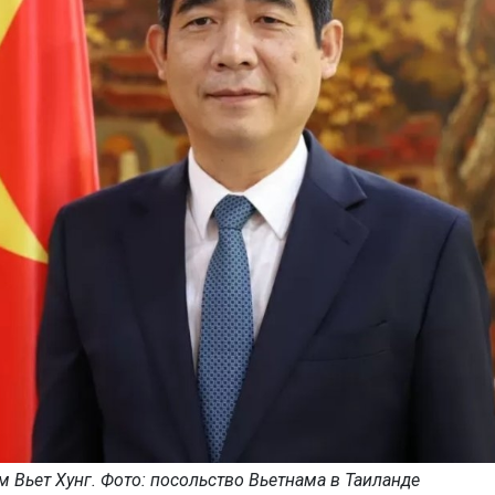
 Вьет Хунг. Фото: посольство Вьетнама в Таиланде