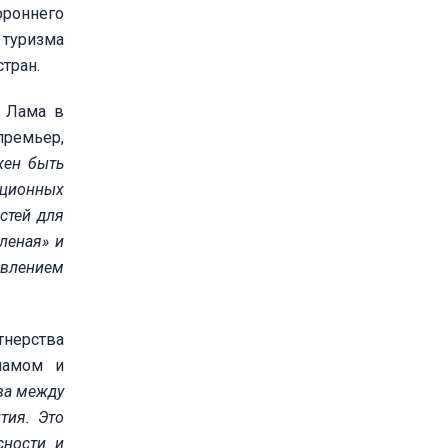
роннего
 туризма
тран.
о Лама в
премьер,
жен быть
иционных
стей для
леная» и
авлением
тнерства
намом и
ва между
тия. Это
сности и