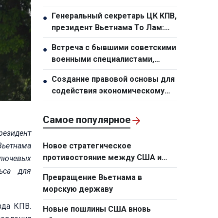
семьям переданы 24 дома в
Генеральный секретарь ЦК КПВ,
●
новом переселенческом
президент Вьетнама То Лам:
посёлке
Необходимо кардинально
Встреча с бывшими советскими
●
обновить планирование и
военными специалистами,
организационную работу по
работавшими во Вьетнаме
развитию инфраструктуры
Создание правовой основы для
●
содействия экономическому
росту
Самое популярное
резидент
Вьетнама
Новое стратегическое
противостояние между США и
ключевых
Европой в сфере технологий
ьса для
Превращение Вьетнама в
морскую державу
зда КПВ.
Новые пошлины США вновь