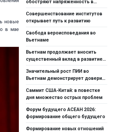
новления
обостряют напряженность в
мировой торговле
Совершенствование институтов
открывает путь к развитию
ть новые
го в мае
Свобода вероисповедания во
Вьетнаме
Вьетнам продолжает вносить
существенный вклад в развитие
АСЕАН
Значительный рост ПИИ во
Вьетнам демонстрирует доверие
иностранных инвесторов к стране
Саммит США-Китай: в повестке
дня множество острых проблем
Форум будущего АСЕАН 2026:
формирование общего будущего
Формирование новых отношений