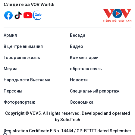
Mạng xã hội
Следите за VOV World:
menu footer tiếng Nga
Aрмия
Беседа
В центре внимания
Видео
Городская жизнь
Комментарии
Медиа
обратная связь
Народности Вьетнама
Новости
Персоны
Специальный репортаж
Фоторепортаж
Экономика
Copyright © VOV5. All rights reserved. Developed and operated
by SolidTech
Registration Certificate E No. 14444 / GP-BTTTT dated September