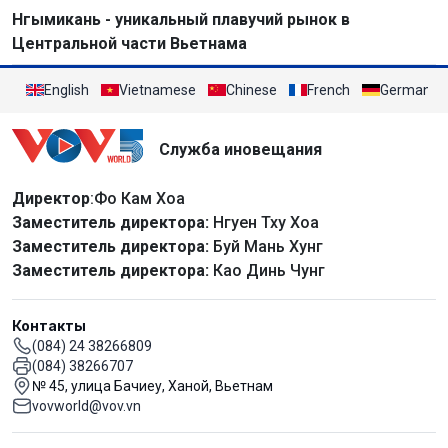
Нгымикань - уникальный плавучий рынок в
Центральной части Вьетнама
English
Vietnamese
Chinese
French
German
Служба иновещания
Директор
:Фо Кам Хоа
Заместитель директора:
Нгуен Тху Хоа
Заместитель директора:
Буй Мань Хунг
Заместитель директора:
Као Динь Чунг
Контакты
(084) 24 38266809
(084) 38266707
№ 45, улица Бачиеу, Ханой, Вьетнам
vovworld@vov.vn