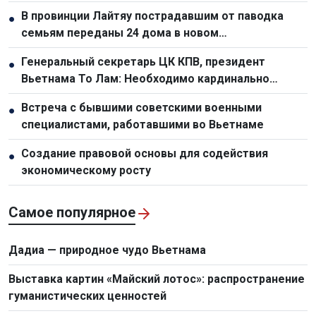
для стимулирования экономического роста
В провинции Лайтяу пострадавшим от паводка
●
семьям переданы 24 дома в новом
переселенческом посёлке
Генеральный секретарь ЦК КПВ, президент
●
Вьетнама То Лам: Необходимо кардинально
обновить планирование и организационную работу
Встреча с бывшими советскими военными
●
по развитию инфраструктуры
специалистами, работавшими во Вьетнаме
Создание правовой основы для содействия
●
экономическому росту
Самое популярное
Дадиа — природное чудо Вьетнама
Выставка картин «Майский лотос»: распространение
гуманистических ценностей