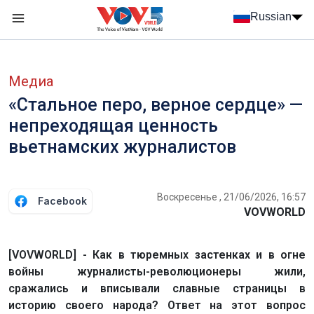
Nhảy đến nội dung
Russian
Menu trang chủ tiếng Nga
menu phụ tiếng Nga
Медиа
«Стальное перо, верное сердце» —
непреходящая ценность
вьетнамских журналистов
Воскресенье , 21/06/2026, 16:57
Facebook
VOVWORLD
[VOVWORLD] - Как в тюремных застенках и в огне
войны журналисты-революционеры жили,
сражались и вписывали славные страницы в
историю своего народа? Ответ на этот вопрос