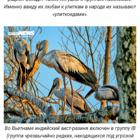
Именно ввиду их любви к улиткам в народе их называют
«улиткоедами».
Во Вьетнаме индийский аист-разиня включен в группу IB
(группа чрезвычайно редких, находящихся под угрозой