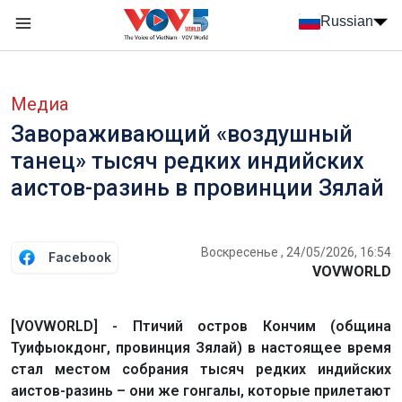
Nhảy đến nội dung
Russian
Menu trang chủ tiếng Nga
menu phụ tiếng Nga
Медиа
Завораживающий «воздушный
танец» тысяч редких индийских
аистов-разинь в провинции Зялай
Воскресенье , 24/05/2026, 16:54
Facebook
VOVWORLD
[VOVWORLD] - Птичий остров Кончим (община
Туифыокдонг, провинция Зялай) в настоящее время
стал местом собрания тысяч редких индийских
аистов-разинь – они же гонгалы, которые прилетают