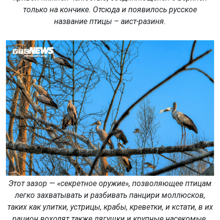
только на кончике. Отсюда и появилось русское
название птицы – аист-разиня.
Этот зазор — «секретное оружие», позволяющее птицам
легко захватывать и разбивать панцири моллюсков,
таких как улитки, устрицы, крабы, креветки, и кстати, в их
рацион воходят также лягушки и крупные насекомые.