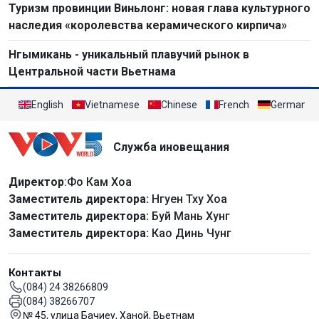
Туризм провинции Виньлонг: новая глава культурного
наследия «королевства керамического кирпича»
Нгымикань - уникальный плавучий рынок в
Центральной части Вьетнама
English
Vietnamese
Chinese
French
German
Служба иновещания
Директор
:Фо Кам Хоа
Заместитель директора:
Нгуен Тху Хоа
Заместитель директора:
Буй Мань Хунг
Заместитель директора:
Као Динь Чунг
Контакты
(084) 24 38266809
(084) 38266707
№ 45, улица Бачиеу, Ханой, Вьетнам