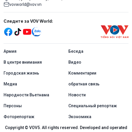
vovworld@vov.vn
Mạng xã hội
Следите за VOV World:
menu footer tiếng Nga
Aрмия
Беседа
В центре внимания
Видео
Городская жизнь
Комментарии
Медиа
обратная связь
Народности Вьетнама
Новости
Персоны
Специальный репортаж
Фоторепортаж
Экономика
Copyright © VOV5. All rights reserved. Developed and operated