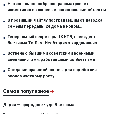
Национальное собрание рассматривает
●
инвестиции в ключевые национальные объекты
для стимулирования экономического роста
В провинции Лайтяу пострадавшим от паводка
●
семьям переданы 24 дома в новом
переселенческом посёлке
Генеральный секретарь ЦК КПВ, президент
●
Вьетнама То Лам: Необходимо кардинально
обновить планирование и организационную работу
Встреча с бывшими советскими военными
●
по развитию инфраструктуры
специалистами, работавшими во Вьетнаме
Создание правовой основы для содействия
●
экономическому росту
Самое популярное
Дадиа — природное чудо Вьетнама