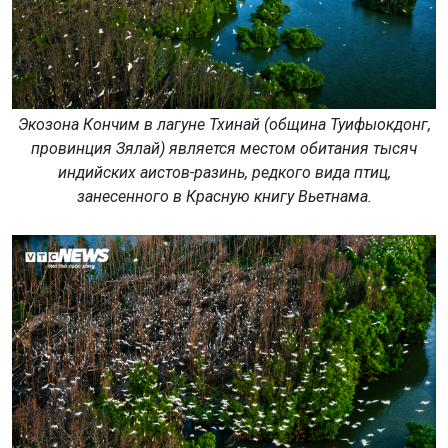
Экозона Кончим в лагуне Тхинай (община Туифыокдонг,
провинция Зялай) является местом обитания тысяч
индийских аистов-разинь, редкого вида птиц,
занесенного в Красную книгу Вьетнама.