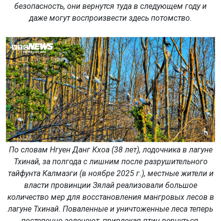
безопасность, они вернутся туда в следующем году и
даже могут воспроизвести здесь потомство.
По словам Нгуен Данг Кхоа (38 лет), лодочника в лагуне
Тхинай, за полгода с лишним после разрушительного
тайфунта Калмаэги (в ноябре 2025 г.), местные жители и
власти провинции Зялай реализовали большое
количество мер для восстановления мангровых лесов в
лагуне Тхинай. Поваленные и уничтоженные леса теперь
постепенно зеленеют, привлекая птиц вернуться.