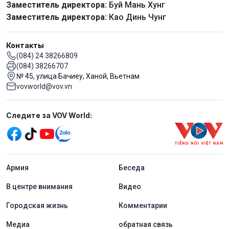
Заместитель директора:
Буй Мань Хунг
Заместитель директора:
Као Динь Чунг
Контакты
(084) 24 38266809
(084) 38266707
№ 45, улица Бачиеу, Ханой, Вьетнам
vovworld@vov.vn
Mạng xã hội
Следите за VOV World:
menu footer tiếng Nga
Aрмия
Беседа
В центре внимания
Видео
Городская жизнь
Комментарии
Медиа
обратная связь