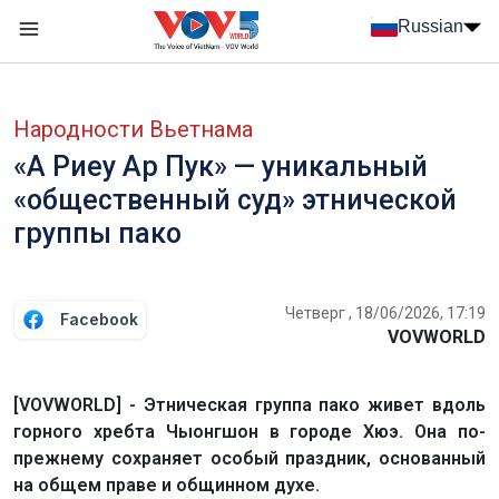
Nhảy đến nội dung
Russian
Menu trang chủ tiếng Nga
menu phụ tiếng Nga
Народности Вьетнама
«А Риеу Ар Пук» — уникальный
«общественный суд» этнической
группы пако
Четверг , 18/06/2026, 17:19
Facebook
VOVWORLD
[VOVWORLD] - Этническая группа пако живет вдоль
горного хребта Чыонгшон в городе Хюэ. Она по-
прежнему сохраняет особый праздник, основанный
на общем праве и общинном духе.