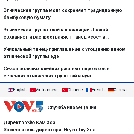
Этническая группа монг сохраняет традиционную
бамбуковую бумагу
Этническая группа тхай в провинции Лаокай
сохраняет и распространяет танец «сое» в
современной жизни
Уникальный танец-приглашение к угощению вином
этнической группы эдэ
Сезон зольных клейких рисовых пирожков в
селениях этнических групп тай и нунг
English
Vietnamese
Chinese
French
German
Служба иновещания
Директор
:Фо Кам Хоа
Заместитель директора:
Нгуен Тху Хоа