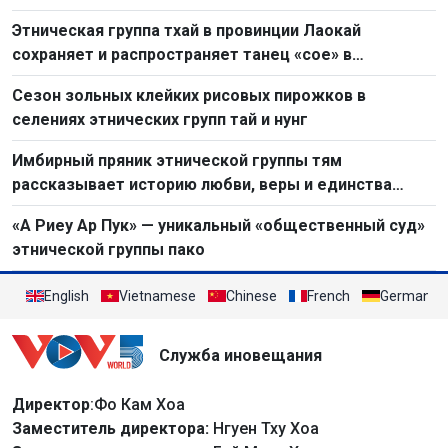
Этническая группа тхай в провинции Лаокай
сохраняет и распространяет танец «сое» в
современной жизни
Сезон зольных клейких рисовых пирожков в
селениях этнических групп тай и нунг
Имбирный пряник этнической группы тям
рассказывает историю любви, веры и единства
общины
«А Риеу Ар Пук» — уникальный «общественный суд»
этнической группы пако
English
Vietnamese
Chinese
French
German
Служба иновещания
Директор
:Фо Кам Хоа
Заместитель директора:
Нгуен Тху Хоа