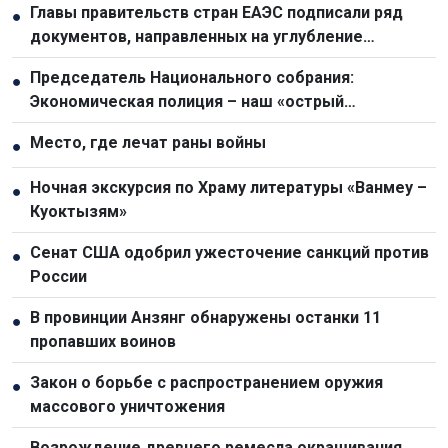
Главы правительств стран ЕАЭС подписали ряд
●
документов, направленных на углубление
интеграции
Председатель Национального собрания:
●
Экономическая полиция – наш «острый
драгоценный меч» в борьбе с преступностью
Место, где лечат раны войны
●
Ночная экскурсия по Храму литературы «Ванмеу –
●
Куоктызям»
Сенат США одобрил ужесточение санкций против
●
России
В провинции Анзянг обнаружены останки 11
●
пропавших воинов
Закон о борьбе с распространением оружия
●
массового уничтожения
Возрождение древнего ремесла окрашивания