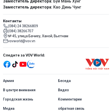
Заместитель директора:
Буй Мань Хунг
Заместитель директора:
Као Динь Чунг
Контакты
(084) 24 38266809
(084) 38266707
№ 45, улица Бачиеу, Ханой, Вьетнам
vovworld@vov.vn
Mạng xã hội
Следите за VOV World:
menu footer tiếng Nga
Aрмия
Беседа
В центре внимания
Видео
Городская жизнь
Комментарии
Медиа
обратная связь