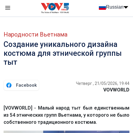
Nhảy đến nội dung
Russian
Menu trang chủ tiếng Nga
menu phụ tiếng Nga
Народности Вьетнама
Создание уникального дизайна
костюма для этнической группы
тыт
Четверг , 21/05/2026, 19:44
Facebook
VOVWORLD
[VOVWORLD] - Малый народ тыт был единственным
из 54 этнических групп Вьетнама, у которого не было
собственного традиционного костюма.