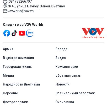
(084) 38266707
№ 45, улица Бачиеу, Ханой, Вьетнам
vovworld@vov.vn
Mạng xã hội
Следите за VOV World:
menu footer tiếng Nga
Aрмия
Беседа
В центре внимания
Видео
Городская жизнь
Комментарии
Медиа
обратная связь
Народности Вьетнама
Новости
Персоны
Специальный репортаж
Фоторепортаж
Экономика