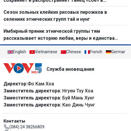
сохраняет и распространяет танец «сое» в
современной жизни
Сезон зольных клейких рисовых пирожков в
селениях этнических групп тай и нунг
Имбирный пряник этнической группы тям
рассказывает историю любви, веры и единства
общины
English
Vietnamese
Chinese
French
German
Служба иновещания
Директор
:Фо Кам Хоа
Заместитель директора:
Нгуен Тху Хоа
Заместитель директора:
Буй Мань Хунг
Заместитель директора:
Као Динь Чунг
Контакты
(084) 24 38266809