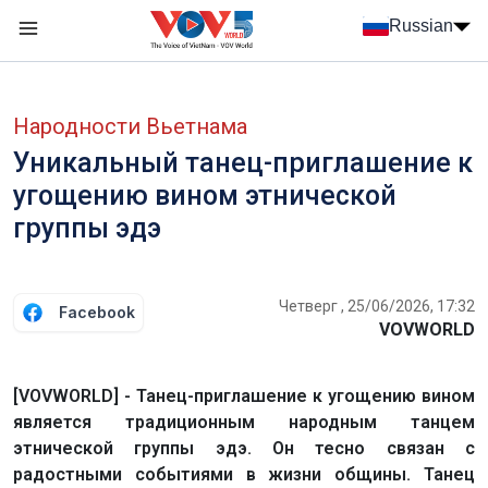
Nhảy đến nội dung
Russian
Menu trang chủ tiếng Nga
menu phụ tiếng Nga
Народности Вьетнама
Уникальный танец-приглашение к
угощению вином этнической
группы эдэ
Четверг , 25/06/2026, 17:32
Facebook
VOVWORLD
[VOVWORLD] - Танец-приглашение к угощению вином
является традиционным народным танцем
этнической группы эдэ. Он тесно связан с
радостными событиями в жизни общины. Танец