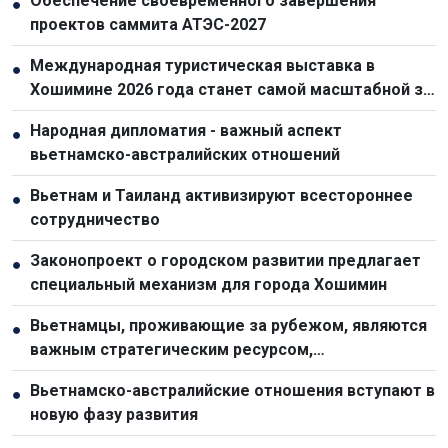
Обеспечение своевременного завершения
●
проектов саммита АТЭС-2027
Международная туристическая выставка в
●
Хошимине 2026 года станет самой масштабной за
всю историю
Народная дипломатия - важный аспект
●
вьетнамско-австралийских отношений
Вьетнам и Таиланд активизируют всестороннее
●
сотрудничество
Законопроект о городском развитии предлагает
●
специальный механизм для города Хошимин
Вьетнамцы, проживающие за рубежом, являются
●
важным стратегическим ресурсом,
способствующим укреплению национальной мощи
Вьетнамско-австралийские отношения вступают в
●
новую фазу развития