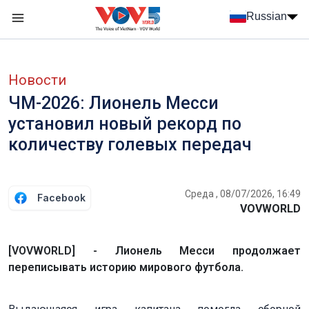
Nhảy đến nội dung
Russian
Menu trang chủ tiếng Nga
menu phụ tiếng Nga
Новости
ЧМ-2026: Лионель Месси
установил новый рекорд по
количеству голевых передач
Среда , 08/07/2026, 16:49
Facebook
VOVWORLD
[VOVWORLD] - Лионель Месси продолжает
переписывать историю мирового футбола.