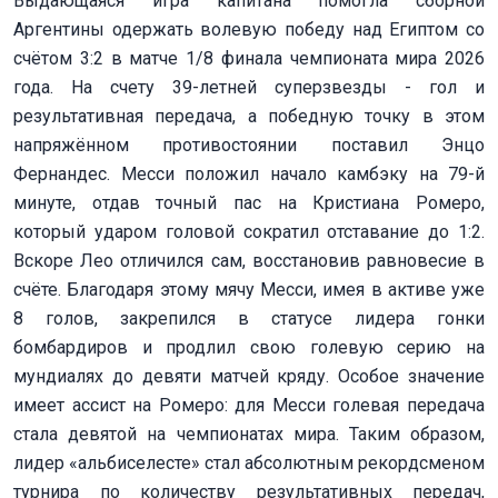
Выдающаяся игра капитана помогла сборной
Аргентины одержать волевую победу над Египтом со
счётом 3:2 в матче 1/8 финала чемпионата мира 2026
года. На счету 39-летней суперзвезды - гол и
результативная передача, а победную точку в этом
напряжённом противостоянии поставил Энцо
Фернандес. Месси положил начало камбэку на 79-й
минуте, отдав точный пас на Кристиана Ромеро,
который ударом головой сократил отставание до 1:2.
Вскоре Лео отличился сам, восстановив равновесие в
счёте. Благодаря этому мячу Месси, имея в активе уже
8 голов, закрепился в статусе лидера гонки
бомбардиров и продлил свою голевую серию на
мундиалях до девяти матчей кряду. Особое значение
имеет ассист на Ромеро: для Месси голевая передача
стала девятой на чемпионатах мира. Таким образом,
лидер «альбиселесте» стал абсолютным рекордсменом
турнира по количеству результативных передач,