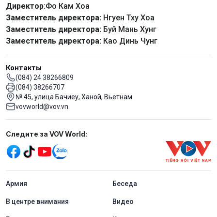
Директор
:Фо Кам Хоа
Заместитель директора:
Нгуен Тху Хоа
Заместитель директора:
Буй Мань Хунг
Заместитель директора:
Као Динь Чунг
Контакты
(084) 24 38266809
(084) 38266707
№ 45, улица Бачиеу, Ханой, Вьетнам
vovworld@vov.vn
Mạng xã hội
Следите за VOV World:
menu footer tiếng Nga
Aрмия
Беседа
В центре внимания
Видео