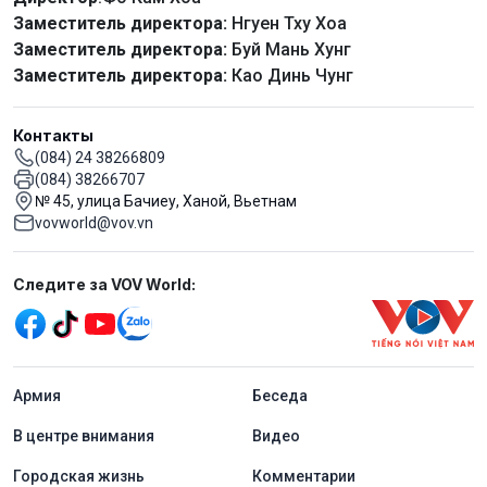
Заместитель директора:
Нгуен Тху Хоа
Заместитель директора:
Буй Мань Хунг
Заместитель директора:
Као Динь Чунг
Контакты
(084) 24 38266809
(084) 38266707
№ 45, улица Бачиеу, Ханой, Вьетнам
vovworld@vov.vn
Mạng xã hội
Следите за VOV World:
menu footer tiếng Nga
Aрмия
Беседа
В центре внимания
Видео
Городская жизнь
Комментарии