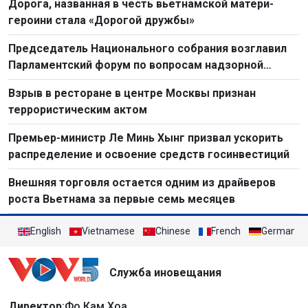
Дорога, названная в честь вьетнамской матери-
героини стала «Дорогой дружбы»
Председатель Национального собрания возглавил
Парламентский форум по вопросам надзорной
деятельности 2026 г.
Взрыв в ресторане в центре Москвы признан
террористическим актом
Премьер-министр Ле Минь Хынг призвал ускорить
распределение и освоение средств госинвестиций
Внешняя торговля остается одним из драйверов
роста Вьетнама за первые семь месяцев
English
Vietnamese
Chinese
French
German
Служба иновещания
Директор
:Фо Кам Хоа