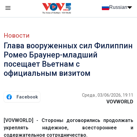
Nhảy đến nội dung
Russian
Menu trang chủ tiếng Nga
menu phụ tiếng Nga
Новости
Глава вооруженных сил Филиппин
Ромео Браунер-младший
посещает Вьетнам с
официальным визитом
Среда , 03/06/2026, 19:11
Facebook
VOVWORLD
[VOVWORLD] - Стороны договорились продолжать
укреплять надежное, всестороннее и
содержательное сотрудничество.