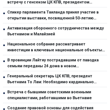
встречу с генсеком ЦК КПВ, президентом
Вьетнама То Ламом
Спикер парламента Таиланда принял участие в
●
открытии выставки, посвященной 50-летию
отношений с Вьетнамом
Активизация оборонного сотрудничества между
●
Вьетнамом и Малайзией
Национальное собрание рассматривает
●
инвестиции в ключевые национальные объекты
для стимулирования экономического роста
В провинции Лайтяу пострадавшим от паводка
●
семьям переданы 24 дома в новом
переселенческом посёлке
Генеральный секретарь ЦК КПВ, президент
●
Вьетнама То Лам: Необходимо кардинально
обновить планирование и организационную работу
Встреча с бывшими советскими военными
●
по развитию инфраструктуры
специалистами, работавшими во Вьетнаме
Создание правовой основы для содействия
●