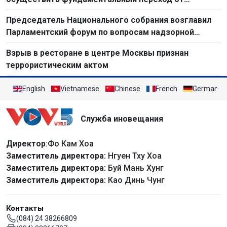
простого труда к созидательному труду
Председатель Национального собрания возглавил
Парламентский форум по вопросам надзорной
деятельности 2026 г.
Взрыв в ресторане в центре Москвы признан
террористическим актом
English
Vietnamese
Chinese
French
German
Служба иновещания
Директор
:Фо Кам Хоа
Заместитель директора:
Нгуен Тху Хоа
Заместитель директора:
Буй Мань Хунг
Заместитель директора:
Као Динь Чунг
Контакты
(084) 24 38266809