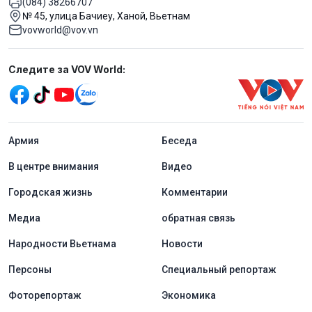
(084) 38266707
№ 45, улица Бачиеу, Ханой, Вьетнам
vovworld@vov.vn
Mạng xã hội
Следите за VOV World:
menu footer tiếng Nga
Aрмия
Беседа
В центре внимания
Видео
Городская жизнь
Комментарии
Медиа
обратная связь
Народности Вьетнама
Новости
Персоны
Специальный репортаж
Фоторепортаж
Экономика