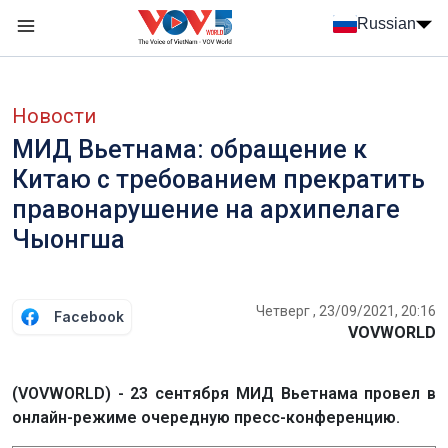
Nhảy đến nội dung
Russian
Menu trang chủ tiếng Nga
menu phụ tiếng Nga
Новости
МИД Вьетнама: обращение к
Китаю с требованием прекратить
правонарушение на архипелаге
Чыонгша
Четверг , 23/09/2021, 20:16
Facebook
VOVWORLD
(VOVWORLD) - 23 сентября МИД Вьетнама провел в
онлайн-режиме очередную пресс-конференцию.