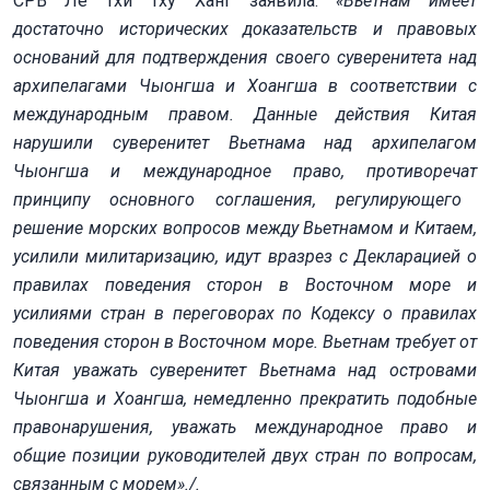
СРВ Ле Тхи Тху Ханг заявила:
«Вьетнам имеет
достаточно исторических доказательств и правовых
оснований для
подт
верждения своего суверенитета над
архипелагами Чыонгша и Хоангша в соответствии с
международным правом. Данные действия Китая
наруш
и
ли суверенитет Вьетнама над архипелагом
Чыонгша и международное право, противореч
ат
принципу основного соглашения, регулирующего
решение
морских вопросов между Вьетнамом и Китаем,
усилили милитаризацию,
идут
вразрез с Декларацией о
правилах поведения сторон в Восточном море и
усилиями стран в переговорах по Кодексу о правилах
поведения сторон в Восточном море. Вьетнам требует от
Китая уважать суверенитет Вьетнама над островами
Чыонгша и Хоангша, немедленно прекратить подобные
правонарушения, уважать международное право и
общие позиции руководителей двух стран по вопросам,
связанным с морем»./.