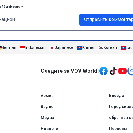
of Service
apply.
кацией
Отправить коммента
German
Indonesian
Japanese
Khmer
Korean
Lao
Mạng xã hội
Следите за VOV World:
menu footer tiếng Ng
Aрмия
Беседа
Видео
Городская 
Медиа
обратная с
Новости
Персоны