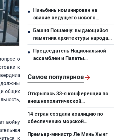
развитие и интеграцию
Ниньбинь номинирован на
●
Вьетнама
звание ведущего нового
туристического направления
Башня Пошаину: выдающийся
●
Азии в 2026 году
памятник архитектуры народа
чам в провинции Ламдонг
Председатель Национальной
●
ассамблеи и Палаты
вопрос о
представителей Таиланда
отовки к
прибыл с официальным
твердила
Самое популярное
визитом в Ханой
е должны
ди общих
Открылась 33-я конференция по
льность,
внешнеполитической
деятельности
14 стран создали коалицию по
обеспечению морской
ет войну
безопасности на Ближнем
ательная
Премьер-министр Ле Минь Хынг
Востоке
миться к