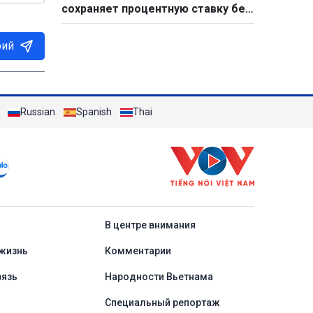
сохраняет процентную ставку без
изменений
рий
Russian
Spanish
Thai
a
В центре внимания
жизнь
Комментарии
вязь
Народности Вьетнама
Специальный репортаж