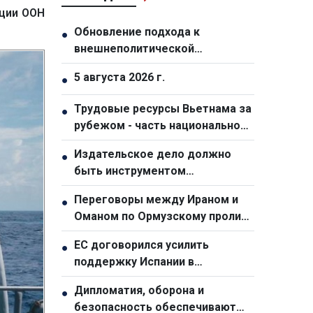
нции ООН
Обновление подхода к
●
внешнеполитической
деятельности
5 августа 2026 г.
●
Трудовые ресурсы Вьетнама за
●
рубежом - часть национальной
стратегии развития
Издательское дело должно
●
человеческого капитала
быть инструментом
дипломатии и международной
Переговоры между Ираном и
●
интеграции
Оманом по Ормузскому проливу
перешли в новую стадию
ЕС договорился усилить
●
поддержку Испании в
преодолении миграционного
Дипломатия, оборона и
●
кризиса в Сеуте
безопасность обеспечивают