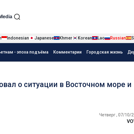
iện tiếng Nga
Media
n
Indonesian
Japanese
Khmer
Korean
Lao
Russian
S
ьетнам - эпоха подъёма
Комментарии
Городская жизнь
Де
ал о ситуации в Восточном море и
Четверг , 07/10/2
VO