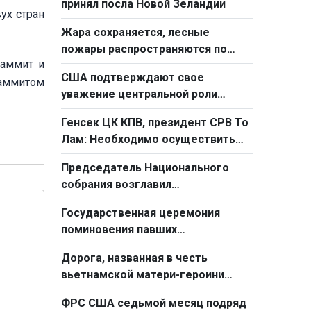
принял посла Новой Зеландии
ух стран
Жара сохраняется, лесные
пожары распространяются по
саммит и
Европе
США подтверждают свое
саммитом
уважение центральной роли
АСЕАН в урегулировании в
Генсек ЦК КПВ, президент СРВ То
Восточном море
Лам: Необходимо осуществить
фундаментальный переход от
Председатель Национального
простого труда к созидательному
собрания возглавил
труду
Парламентский форум по
Государственная церемония
вопросам надзорной
поминовения павших
деятельности 2026 г.
фронтовиков
Дорога, названная в честь
вьетнамской матери-героини
стала «Дорогой дружбы»
ФРС США седьмой месяц подряд