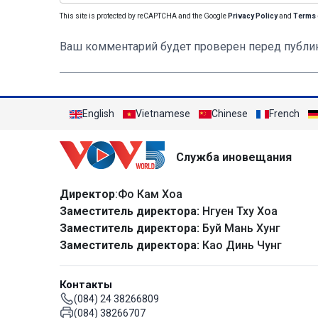
This site is protected by reCAPTCHA and the Google
Privacy Policy
and
Terms 
Ваш комментарий будет проверен перед публи
English
Vietnamese
Chinese
French
Служба иновещания
Директор
:Фо Кам Хоа
Заместитель директора:
Нгуен Тху Хоа
Заместитель директора:
Буй Мань Хунг
Заместитель директора:
Као Динь Чунг
Контакты
(084) 24 38266809
(084) 38266707