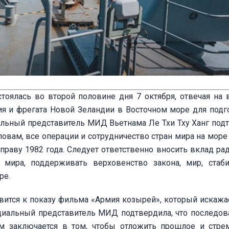
тоялась во второй половине дня 7 октября, отвечая на 
ия и фрегата Новой Зеландии в Восточном море для подг
льный представитель МИД Вьетнама Ле Тхи Тху Ханг под
ловам, все операции и сотрудничество стран мира на мор
раву 1982 года. Следует ответственно вносить вклад ра
 мира, поддерживать верховенство закона, мир, стаби
ре.
овится к показу фильма «Армия козырей», который искажа
ициальный представитель МИД подтвердила, что последов
м заключается в том, чтобы отложить прошлое и стре