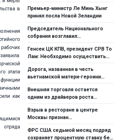
х и меры
АСЕАН в урегулировании в
Премьер-министр Ле Минь Хынг
льства в
Восточном море
принял посла Новой Зеландии
Председатель Национального
полнения
собрания возглавил
ртийного
Парламентский форум по
 рабочих
Генсек ЦК КПВ, президент СРВ То
вопросам надзорной
заявила:
Лам: Необходимо осуществить
деятельности 2026 г.
рческой
фундаментальный переход от
Дорога, названная в честь
простого труда к созидательному
го этапа
вьетнамской матери-героини
труду
 функции
стала «Дорогой дружбы»
рвичными
Внешняя торговля остается
сили как
одним из драйверов роста
Вьетнама за первые семь
Взрыв в ресторане в центре
месяцев
Москвы признан
дящимися
террористическим актом
отряда
ФРС США седьмой месяц подряд
сохраняет процентную ставку без