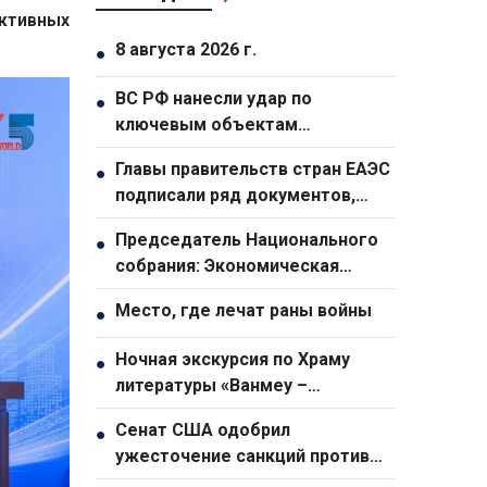
ктивных
8 августа 2026 г.
●
ВС РФ нанесли удар по
●
ключевым объектам
украинского «Нафтогаза»
Главы правительств стран ЕАЭС
●
подписали ряд документов,
направленных на углубление
Председатель Национального
●
интеграции
собрания: Экономическая
полиция – наш «острый
Место, где лечат раны войны
●
драгоценный меч» в борьбе с
преступностью
Ночная экскурсия по Храму
●
литературы «Ванмеу –
Куоктызям»
Сенат США одобрил
●
ужесточение санкций против
России