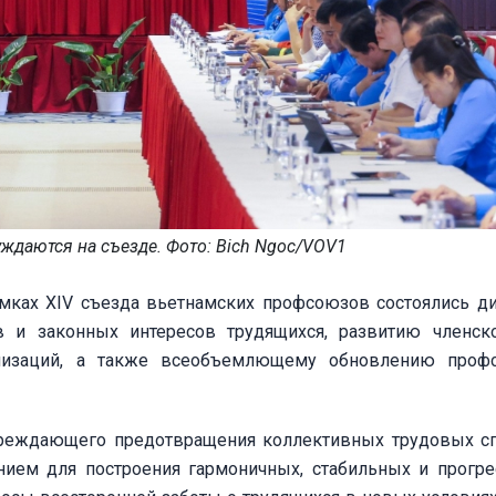
даются на съезде. Фото: Bich Ngoc/VOV1
мках XIV съезда вьетнамских профсоюзов состоялись ди
 и законных интересов трудящихся, развитию членск
низаций, а также всеобъемлющему обновлению проф
преждающего предотвращения коллективных трудовых с
нием для построения гармоничных, стабильных и прогр