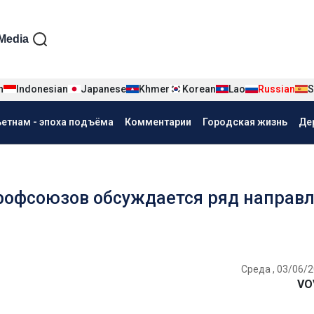
iện tiếng Nga
Media
n
Indonesian
Japanese
Khmer
Korean
Lao
Russian
S
ьетнам - эпоха подъёма
Комментарии
Городская жизнь
Де
профсоюзов обсуждается ряд направ
Среда , 03/06/2
VO