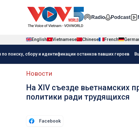
Nhảy đến nội dung
Đa phương t
Radio
Podcast
English
Vietnamese
Chinese
French
Germa
Menu trang chủ tiếng Nga
 по поиску, сбору и идентификации останков павших героев
В
menu phụ tiếng Nga
Новости
На XIV съезде вьетнамских 
политики ради трудящихся
Facebook