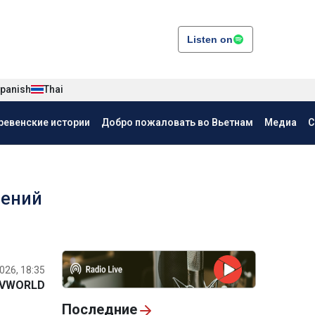
Listen on
panish
Thai
ревенские истории
Добро пожаловать во Вьетнам
Медиа
С
лений
026, 18:35
VWORLD
Последние