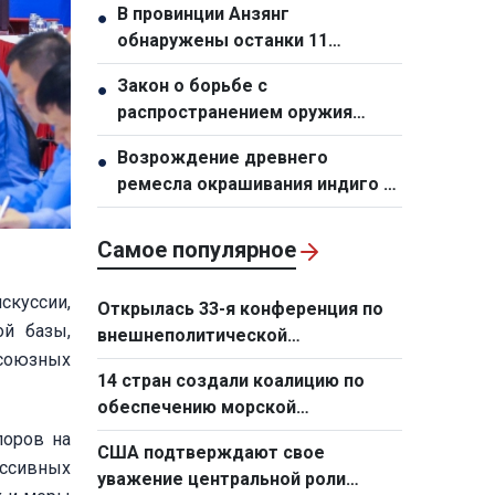
В провинции Анзянг
●
обнаружены останки 11
пропавших воинов
Закон о борьбе с
●
распространением оружия
массового уничтожения
Возрождение древнего
●
ремесла окрашивания индиго у
народа монг в общине Тасуа
(провинция Шонла)
Самое популярное
скуссии,
Открылась 33-я конференция по
ой базы,
внешнеполитической
союзных
деятельности
14 стран создали коалицию по
обеспечению морской
безопасности на Ближнем
поров на
США подтверждают свое
Востоке
ессивных
уважение центральной роли