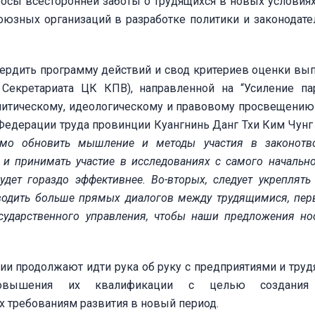
осы всесторонней заботы о трудящихся в новых условия
юзных организаций в разработке политики и законодате
ердить программу действий и свод критериев оценки вы
екретариата ЦК КПВ), направленной на “Усиление па
олитическому, идеологическому и правовому просвещению
Федерации труда провинции Куангнинь Данг Тхи Ким Чунг 
мо обновить мышление и методы участия в законотво
 и принимать участие в исследованиях с самого начально
удет гораздо эффективнее. Во-вторых, следует укреплять
оводить больше прямых диалогов между трудящимися, пе
ударственного управления, чтобы наши предложения но
и продолжают идти рука об руку с предприятиями и тру
овышения их квалификации с целью создания 
 требованиям развития в новый период.