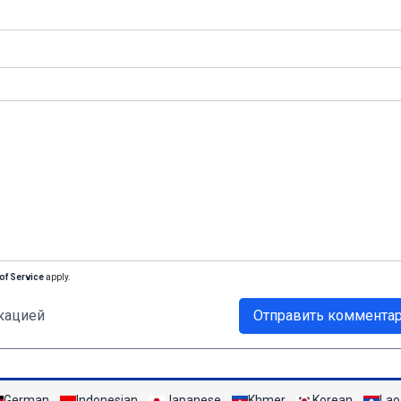
of Service
apply.
кацией
Отправить коммента
German
Indonesian
Japanese
Khmer
Korean
Lao