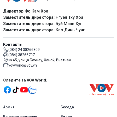
Директор
:Фо Кам Хоа
Заместитель директора:
Нгуен Тху Хоа
Заместитель директора:
Буй Мань Хунг
Заместитель директора:
Као Динь Чунг
Контакты
(084) 24 38266809
(084) 38266707
№ 45, улица Бачиеу, Ханой, Вьетнам
vovworld@vov.vn
Mạng xã hội
Следите за VOV World:
menu footer tiếng Nga
Aрмия
Беседа
В центре внимания
Видео