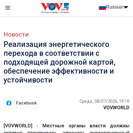
Nhảy đến nội dung
Russian
Menu trang chủ tiếng Nga
menu phụ tiếng Nga
Новости
Реализация энергетического
перехода в соответствии с
подходящей дорожной картой,
обеспечение эффективности и
устойчивости
Среда , 08/07/2026, 19:10
Facebook
VOVWORLD
[VOVWORLD] - Местные органы власти должны
активно планировать, улучшать инвестиционный