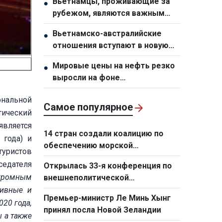
Вьетнамцы, проживающие за
●
города Хошимин
рубежом, являются важным
стратегическим ресурсом,
Вьетнамско-австралийские
●
способствующим укреплению
отношения вступают в новую
национальной мощи
фазу развития
Мировые цены на нефть резко
●
выросли на фоне
напряженности на Ближнем
ональной
Востоке
Самое популярное
тический
является
14 стран создали коалицию по
 года) и
обеспечению морской
туристов
безопасности на Ближнем
седателя
Открылась 33-я конференция по
Востоке
огромным
внешнеполитической
деятельности
тивные и
Премьер-министр Ле Минь Хынг
20 года,
принял посла Новой Зеландии
 а также