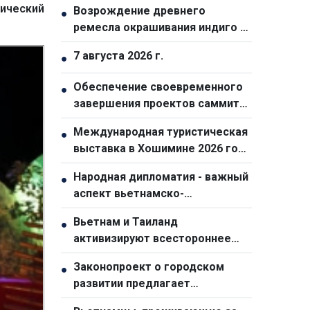
тический
Возрождение древнего
●
ремесла окрашивания индиго у
народа монг в общине Тасуа
7 августа 2026 г.
●
(провинция Шонла)
Обеспечение своевременного
●
завершения проектов саммита
АТЭС-2027
Международная туристическая
●
выставка в Хошимине 2026 года
станет самой масштабной за
Народная дипломатия - важный
●
всю историю
аспект вьетнамско-
австралийских отношений
Вьетнам и Таиланд
●
активизируют всестороннее
сотрудничество
Законопроект о городском
●
развитии предлагает
специальный механизм для