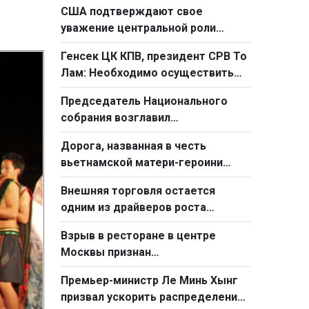
США подтверждают свое
уважение центральной роли
АСЕАН в урегулировании в
Генсек ЦК КПВ, президент СРВ То
Восточном море
Лам: Необходимо осуществить
фундаментальный переход от
Председатель Национального
простого труда к созидательному
собрания возглавил
труду
Парламентский форум по
Дорога, названная в честь
вопросам надзорной
вьетнамской матери-героини
деятельности 2026 г.
стала «Дорогой дружбы»
Внешняя торговля остается
одним из драйверов роста
Вьетнама за первые семь
Взрыв в ресторане в центре
месяцев
Москвы признан
террористическим актом
Премьер-министр Ле Минь Хынг
призвал ускорить распределение