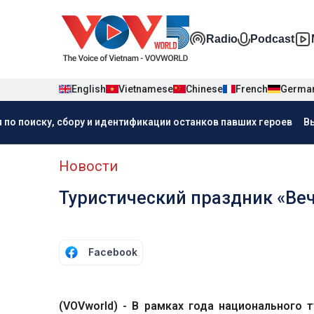
Nhảy đến nội dung
Đa phương t
Radio
Podcast
English
Vietnamese
Chinese
French
Germa
Menu trang chủ tiếng Nga
 по поиску, сбору и идентификации останков павших героев
В
menu phụ tiếng Nga
Новости
Туристический праздник «Веч
Facebook
(VOVworld) - В рамках года национального 