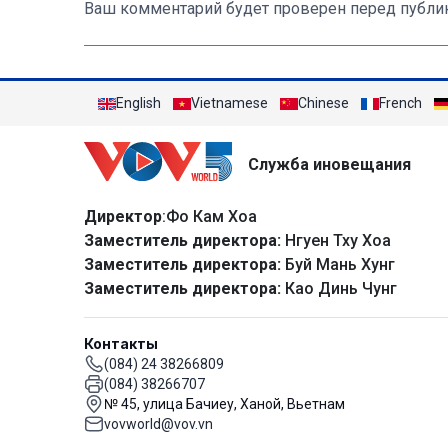
Ваш комментарий будет проверен перед публи
English
Vietnamese
Chinese
French
Служба иновещания
Директор
:Фо Кам Хоа
Заместитель директора:
Нгуен Тху Хоа
Заместитель директора:
Буй Мань Хунг
Заместитель директора:
Као Динь Чунг
Контакты
(084) 24 38266809
(084) 38266707
№ 45, улица Бачиеу, Ханой, Вьетнам
vovworld@vov.vn