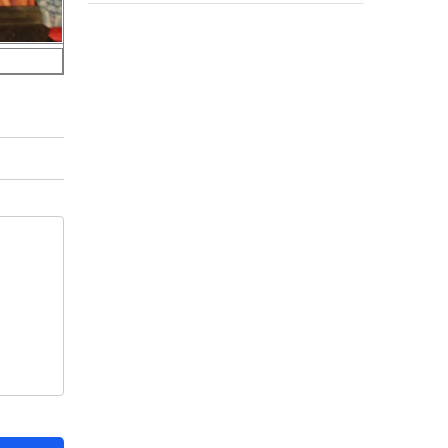
и освоение средств
госинвестиций