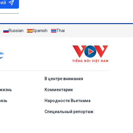
рий
Russian
Spanish
Thai
a
В центре внимания
жизнь
Комментарии
вязь
Народности Вьетнама
Специальный репортаж