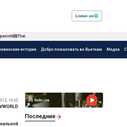
Listen on
panish
Thai
ревенские истории
Добро пожаловать во Вьетнам
Медиа
С
013, 19:50
VWORLD
Последние
ональной