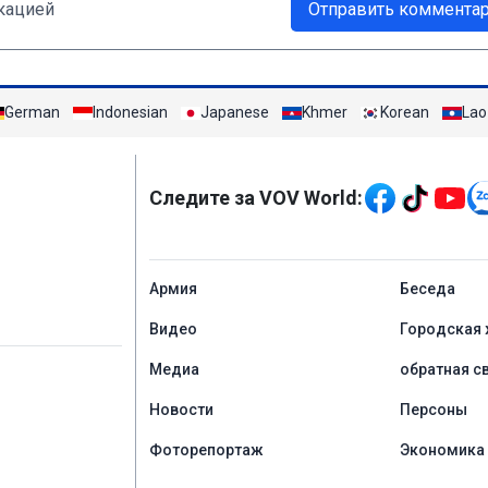
кацией
Отправить коммента
German
Indonesian
Japanese
Khmer
Korean
Lao
Mạng xã hội
Следите за VOV World:
menu footer tiếng Ng
Aрмия
Беседа
Видео
Городская 
Медиа
обратная с
Новости
Персоны
Фоторепортаж
Экономика