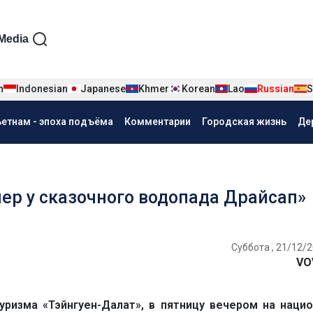
iện tiếng Nga
Media
n
Indonesian
Japanese
Khmer
Korean
Lao
Russian
S
ьетнам - эпоха подъёма
Комментарии
Городская жизнь
Де
ер у сказочного водопада Драйсап»
Суббота , 21/12/2
VO
туризма «Тэйнгуен-Далат», в пятницу вечером на наци