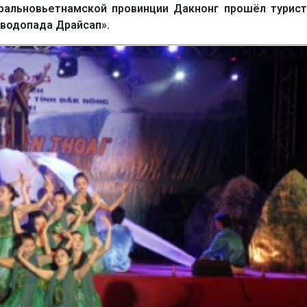
тральновьетнамской провинции Дакнонг прошёл турис
 водопада Драйсап».