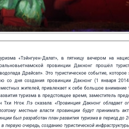
туризма «Тэйнгуен-Далат», в пятницу вечером на наци
тральновьетнамской провинции Дакнонг прошёл турис
водопада Драйсап». Это туристическое событие, которое 
ю со дня создания провинции Дакнонг (1 января 2014
местных жителей, привлекает к себе большое внимание 
развития туризма в предстоящее время, заместитель пред
н Тхи Нгок Лэ сказала:
«Провинция Дакнонг обладает 
поэтому местные власти провинции будут принимать ак
нции был разработан план развития туризма в период до 20
 в первую очередь, созданию туристической инфраструктуры