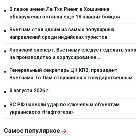
В парке имени Ле Тхи Риенг в Хошимине
●
обнаружены останки еще 18 павших бойцов
Вьетнам стал одним из самых популярных
●
направлений среди индийских туристов
Японский эксперт: Вьетнаму следует сделать упор
●
на производство и корпусирование
полупроводниковых чипов
Генеральный секретарь ЦК КПВ, президент
●
Вьетнама То Лам отправился с государственным
визитом в Австралию и Новую Зеландию
8 августа 2026 г.
●
ВС РФ нанесли удар по ключевым объектам
●
украинского «Нафтогаза»
Самое популярное