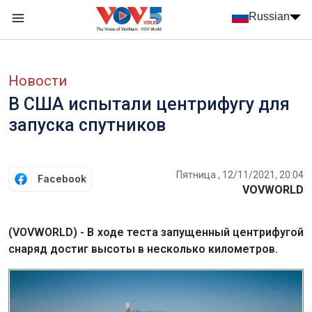
Nhảy đến nội dung
Russian
Menu trang chủ tiếng Nga
menu phụ tiếng Nga
Новости
В США испытали центрифугу для
запуска спутников
Пятница , 12/11/2021, 20:04
Facebook
VOVWORLD
(VOVWORLD) - В ходе теста запущенный центрифугой
снаряд достиг высоты в несколько километров.