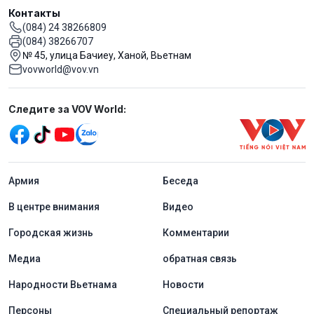
Контакты
(084) 24 38266809
(084) 38266707
№ 45, улица Бачиеу, Ханой, Вьетнам
vovworld@vov.vn
Mạng xã hội
Следите за VOV World:
menu footer tiếng Nga
Aрмия
Беседа
В центре внимания
Видео
Городская жизнь
Комментарии
Медиа
обратная связь
Народности Вьетнама
Новости
Персоны
Специальный репортаж