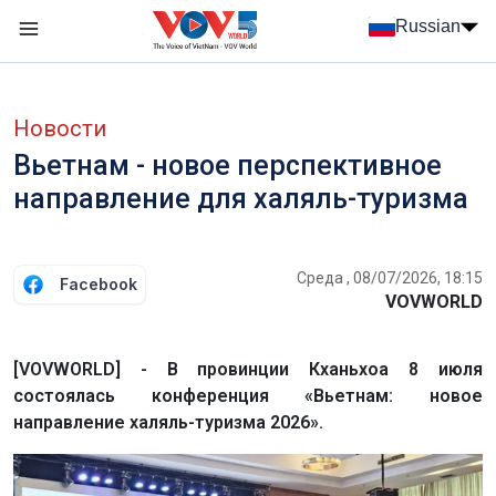
Nhảy đến nội dung
Russian
Menu trang chủ tiếng Nga
menu phụ tiếng Nga
Новости
Вьетнам - новое перспективное
направление для халяль-туризма
Среда , 08/07/2026, 18:15
Facebook
VOVWORLD
[VOVWORLD] - В провинции Кханьхоа 8 июля
состоялась конференция «Вьетнам: новое
направление халяль-туризма 2026».