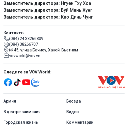
Заместитель директора:
Нгуен Тху Хоа
Заместитель директора:
Буй Мань Хунг
Заместитель директора:
Као Динь Чунг
Контакты
(084) 24 38266809
(084) 38266707
№ 45, улица Бачиеу, Ханой, Вьетнам
vovworld@vov.vn
Mạng xã hội
Следите за VOV World:
menu footer tiếng Nga
Aрмия
Беседа
В центре внимания
Видео
Городская жизнь
Комментарии