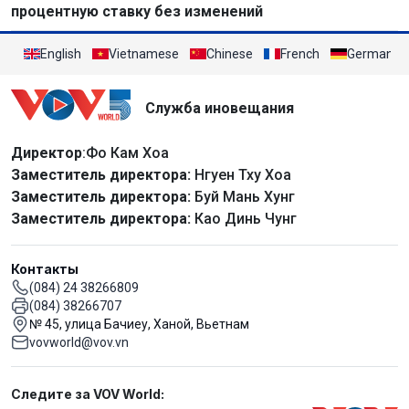
процентную ставку без изменений
English
Vietnamese
Chinese
French
German
Служба иновещания
Директор
:Фо Кам Хоа
Заместитель директора:
Нгуен Тху Хоа
Заместитель директора:
Буй Мань Хунг
Заместитель директора:
Као Динь Чунг
Контакты
(084) 24 38266809
(084) 38266707
№ 45, улица Бачиеу, Ханой, Вьетнам
vovworld@vov.vn
Mạng xã hội
Следите за VOV World: