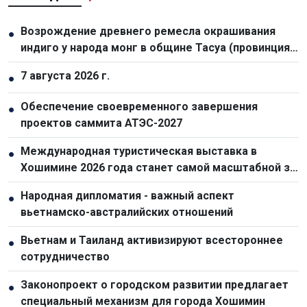
Возрождение древнего ремесла окрашивания
●
индиго у народа монг в общине Тасуа (провинция
Шонла)
7 августа 2026 г.
●
Обеспечение своевременного завершения
●
проектов саммита АТЭС-2027
Международная туристическая выставка в
●
Хошимине 2026 года станет самой масштабной за
всю историю
Народная дипломатия - важный аспект
●
вьетнамско-австралийских отношений
Вьетнам и Таиланд активизируют всестороннее
●
сотрудничество
Законопроект о городском развитии предлагает
●
специальный механизм для города Хошимин