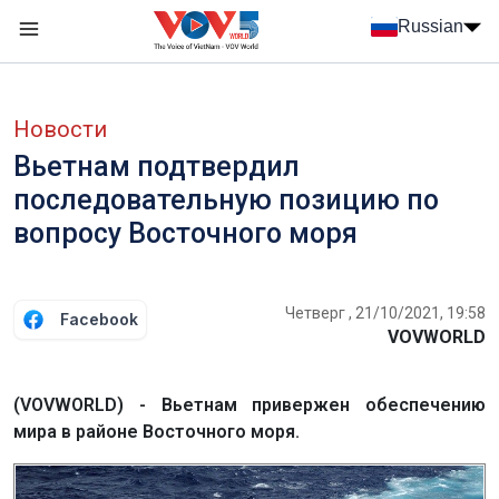
Nhảy đến nội dung
Russian
Menu trang chủ tiếng Nga
menu phụ tiếng Nga
Новости
Вьетнам подтвердил
последовательную позицию по
вопросу Восточного моря
Четверг , 21/10/2021, 19:58
Facebook
VOVWORLD
(VOVWORLD) - Вьетнам привержен обеспечению
мира в районе Восточного моря.