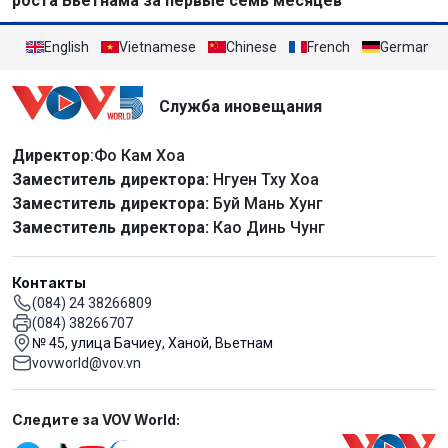
роста Вьетнама за первые семь месяцев
English
Vietnamese
Chinese
French
German
Служба иновещания
Директор
:Фо Кам Хоа
Заместитель директора:
Нгуен Тху Хоа
Заместитель директора:
Буй Мань Хунг
Заместитель директора:
Као Динь Чунг
Контакты
(084) 24 38266809
(084) 38266707
№ 45, улица Бачиеу, Ханой, Вьетнам
vovworld@vov.vn
Mạng xã hội
Следите за VOV World: