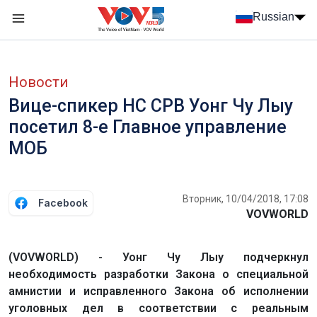
Nhảy đến nội dung
Russian
Menu trang chủ tiếng Nga
menu phụ tiếng Nga
Новости
Вице-спикер НС СРВ Уонг Чу Лыу
посетил 8-е Главное управление
МОБ
Вторник, 10/04/2018, 17:08
Facebook
VOVWORLD
(VOVWORLD) - Уонг Чу Лыу подчеркнул
необходимость разработки Закона о специальной
амнистии и исправленного Закона об исполнении
уголовных дел в соответствии с реальным