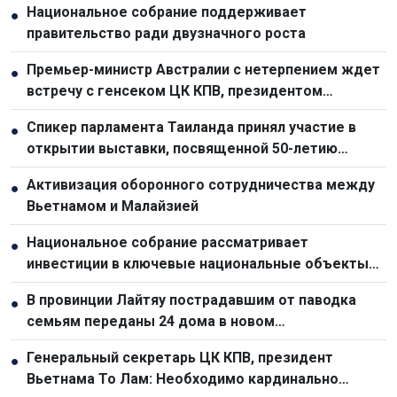
Национальное собрание поддерживает
●
правительство ради двузначного роста
Премьер-министр Австралии с нетерпением ждет
●
встречу с генсеком ЦК КПВ, президентом
Вьетнама То Ламом
Спикер парламента Таиланда принял участие в
●
открытии выставки, посвященной 50-летию
отношений с Вьетнамом
Активизация оборонного сотрудничества между
●
Вьетнамом и Малайзией
Национальное собрание рассматривает
●
инвестиции в ключевые национальные объекты
для стимулирования экономического роста
В провинции Лайтяу пострадавшим от паводка
●
семьям переданы 24 дома в новом
переселенческом посёлке
Генеральный секретарь ЦК КПВ, президент
●
Вьетнама То Лам: Необходимо кардинально