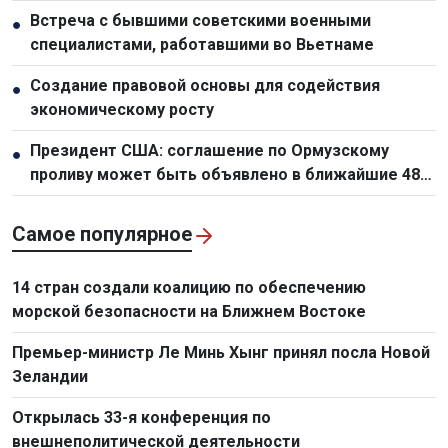
обновить планирование и организационную работу
Встреча с бывшими советскими военными
●
по развитию инфраструктуры
специалистами, работавшими во Вьетнаме
Создание правовой основы для содействия
●
экономическому росту
Президент США: соглашение по Ормузскому
●
проливу может быть объявлено в ближайшие 48
часов
Самое популярное
14 стран создали коалицию по обеспечению
морской безопасности на Ближнем Востоке
Премьер-министр Ле Минь Хынг принял посла Новой
Зеландии
Открылась 33-я конференция по
внешнеполитической деятельности