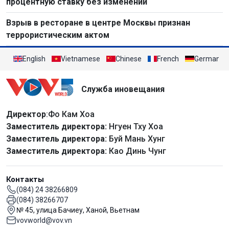
процентную ставку без изменений
Взрыв в ресторане в центре Москвы признан
террористическим актом
English
Vietnamese
Chinese
French
German
Служба иновещания
Директор
:Фо Кам Хоа
Заместитель директора:
Нгуен Тху Хоа
Заместитель директора:
Буй Мань Хунг
Заместитель директора:
Као Динь Чунг
Контакты
(084) 24 38266809
(084) 38266707
№ 45, улица Бачиеу, Ханой, Вьетнам
vovworld@vov.vn