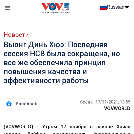
Nhảy đến nội dung
Russian
Menu trang chủ tiếng Nga
menu phụ tiếng Nga
Новости
Выонг Динь Хюэ: Последняя
сессия НСВ была сокращена, но
все же обеспечила принцип
повышения качества и
эффективности работы
Среда , 17/11/2021, 18:55
Facebook
VOVWORLD
(VOVWORLD) - Утром 17 ноября в районе Хайан
города Хайфон председатель Национального