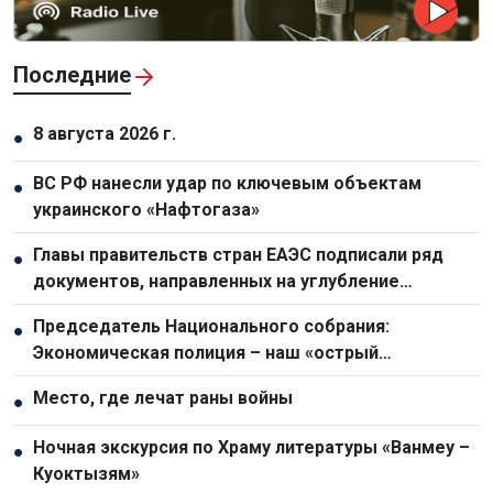
Последние
8 августа 2026 г.
●
ВС РФ нанесли удар по ключевым объектам
●
украинского «Нафтогаза»
Главы правительств стран ЕАЭС подписали ряд
●
документов, направленных на углубление
интеграции
Председатель Национального собрания:
●
Экономическая полиция – наш «острый
драгоценный меч» в борьбе с преступностью
Место, где лечат раны войны
●
Ночная экскурсия по Храму литературы «Ванмеу –
●
Куоктызям»