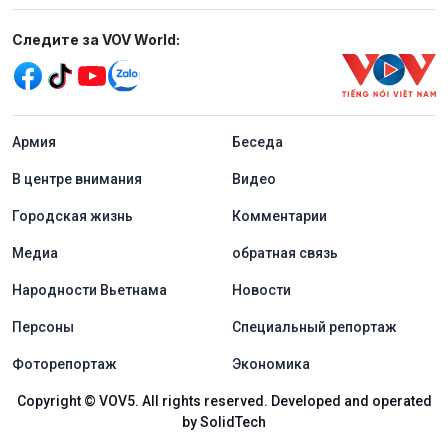
Mạng xã hội
Следите за VOV World:
menu footer tiếng Nga
Aрмия
Беседа
В центре внимания
Видео
Городская жизнь
Комментарии
Медиа
обратная связь
Народности Вьетнама
Новости
Персоны
Специальный репортаж
Фоторепортаж
Экономика
Copyright © VOV5. All rights reserved. Developed and operated
by SolidTech