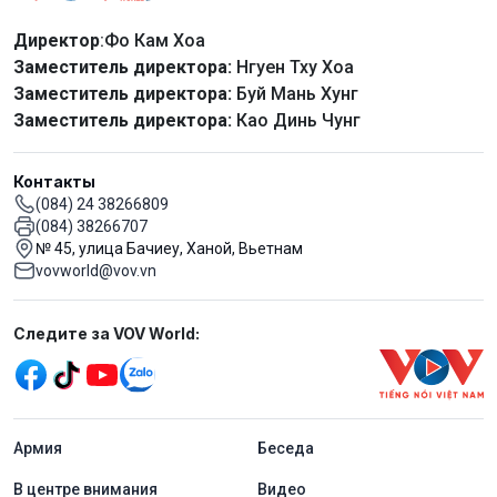
Директор
:Фо Кам Хоа
Заместитель директора:
Нгуен Тху Хоа
Заместитель директора:
Буй Мань Хунг
Заместитель директора:
Као Динь Чунг
Контакты
(084) 24 38266809
(084) 38266707
№ 45, улица Бачиеу, Ханой, Вьетнам
vovworld@vov.vn
Mạng xã hội
Следите за VOV World:
menu footer tiếng Nga
Aрмия
Беседа
В центре внимания
Видео