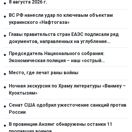
8 августа 2026 г.
●
ВС РФ нанесли удар по ключевым объектам
●
украинского «Нафтогаза»
Главы правительств стран ЕАЭС подписали ряд
●
документов, направленных на углубление
интеграции
Председатель Национального собрания:
●
Экономическая полиция – наш «острый
драгоценный меч» в борьбе с преступностью
Место, где лечат раны войны
●
Ночная экскурсия по Храму литературы «Ванмеу –
●
Куоктызям»
Сенат США одобрил ужесточение санкций против
●
России
В провинции Анзянг обнаружены останки 11
●
пропавших воинов