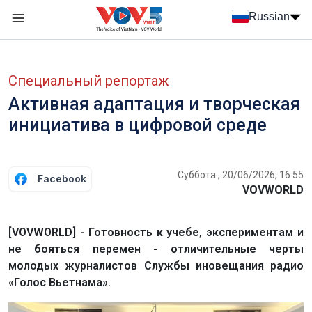
Nhảy đến nội dung
Russian
Menu trang chủ tiếng Nga
menu phụ tiếng Nga
Специальный репортаж
Активная адаптация и творческая
инициатива в цифровой среде
Суббота , 20/06/2026, 16:55
Facebook
VOVWORLD
[VOVWORLD] - Готовность к учебе, экспериментам и
не бояться перемен - отличительные черты
молодых журналистов Службы иновещания радио
«Голос Вьетнама».