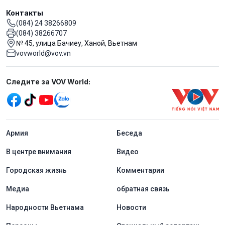
Контакты
(084) 24 38266809
(084) 38266707
№ 45, улица Бачиеу, Ханой, Вьетнам
vovworld@vov.vn
Mạng xã hội
Следите за VOV World:
menu footer tiếng Nga
Aрмия
Беседа
В центре внимания
Видео
Городская жизнь
Комментарии
Медиа
обратная связь
Народности Вьетнама
Новости