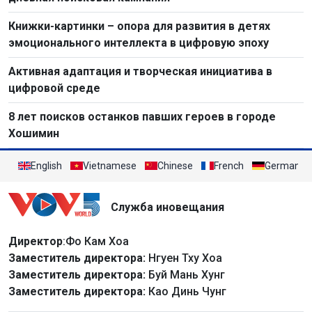
Книжки-картинки – опора для развития в детях
эмоционального интеллекта в цифровую эпоху
Активная адаптация и творческая инициатива в
цифровой среде
8 лет поисков останков павших героев в городе
Хошимин
English
Vietnamese
Chinese
French
German
Служба иновещания
Директор
:Фо Кам Хоа
Заместитель директора:
Нгуен Тху Хоа
Заместитель директора:
Буй Мань Хунг
Заместитель директора:
Као Динь Чунг