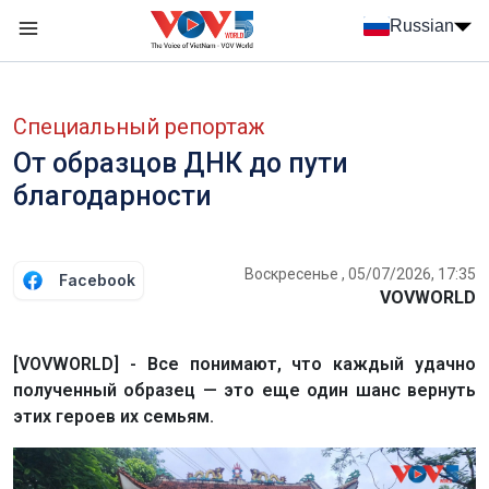
Nhảy đến nội dung
Russian
Menu trang chủ tiếng Nga
menu phụ tiếng Nga
Специальный репортаж
От образцов ДНК до пути
благодарности
Воскресенье , 05/07/2026, 17:35
Facebook
VOVWORLD
[VOVWORLD] - Все понимают, что каждый удачно
полученный образец — это еще один шанс вернуть
этих героев их семьям.