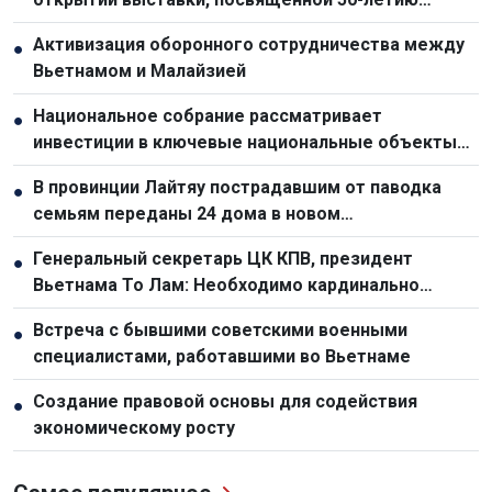
отношений с Вьетнамом
Активизация оборонного сотрудничества между
●
Вьетнамом и Малайзией
Национальное собрание рассматривает
●
инвестиции в ключевые национальные объекты
для стимулирования экономического роста
В провинции Лайтяу пострадавшим от паводка
●
семьям переданы 24 дома в новом
переселенческом посёлке
Генеральный секретарь ЦК КПВ, президент
●
Вьетнама То Лам: Необходимо кардинально
обновить планирование и организационную работу
Встреча с бывшими советскими военными
●
по развитию инфраструктуры
специалистами, работавшими во Вьетнаме
Создание правовой основы для содействия
●
экономическому росту