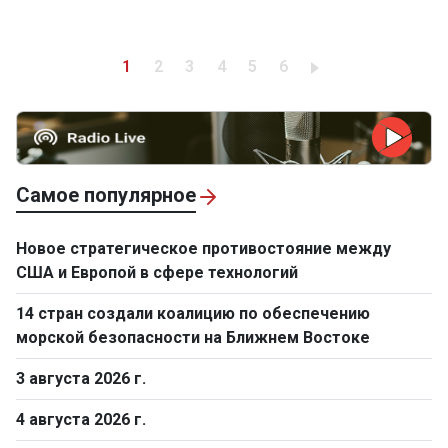
Pagination
Trang hiện thời
Trang
Trang
Trang
Trang
Trang
1
2
3
4
5
6
Самое популярное
Новое стратегическое противостояние между
США и Европой в сфере технологий
14 стран создали коалицию по обеспечению
морской безопасности на Ближнем Востоке
3 августа 2026 г.
4 августа 2026 г.