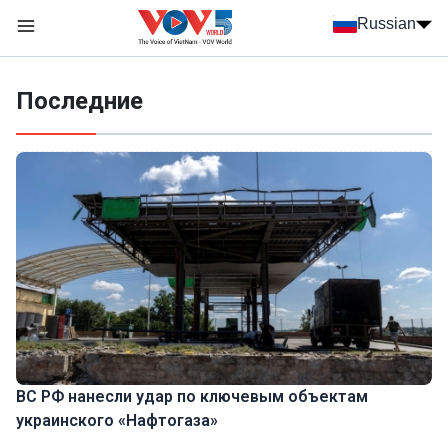
Nhảy đến nội dung
Russian
Menu trang chủ tiếng Nga
menu phụ tiếng Nga
Последние
ВС РФ нанесли удар по ключевым объектам
украинского «Нафтогаза»