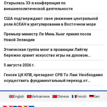
Открылась 33-я конференция по
внешнеполитической деятельности
США подтверждают свое уважение центральной
роли АСЕАН в урегулировании в Восточном море
Премьер-министр Ле Минь Хынг принял посла
Новой Зеландии
Этническая группа монг в провинции Лайтяу
бережно хранит искусство игры на духовом
музыкальном инструменте «кхен»
5 августа 2026 г.
Генсек ЦК КПВ, президент СРВ То Лам: Необходимо
осуществить фундаментальный переход от
простого труда к созидательному труду
English
Vietnamese
Chinese
French
German