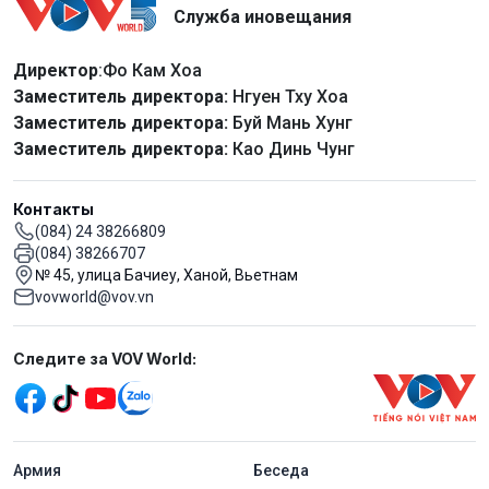
Служба иновещания
Директор
:Фо Кам Хоа
Заместитель директора:
Нгуен Тху Хоа
Заместитель директора:
Буй Мань Хунг
Заместитель директора:
Као Динь Чунг
Контакты
(084) 24 38266809
(084) 38266707
№ 45, улица Бачиеу, Ханой, Вьетнам
vovworld@vov.vn
Mạng xã hội
Следите за VOV World:
menu footer tiếng Nga
Aрмия
Беседа