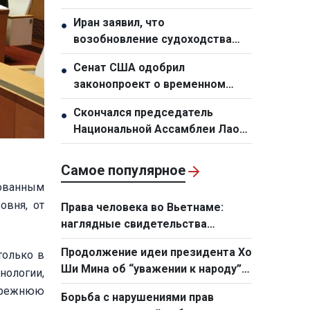
КПВ, президента Вьетнама То
Иран заявил, что
●
Лама подтверждает растущий
возобновление судоходства
уровень доверия между
через Ормузский пролив
Вьетнамом и Австралией
Сенат США одобрил
●
зависит от принятия условий
законопроект о временном
Тегерана Соединенными
финансировании правительства
Штатами
Скончался председатель
●
во избежание шатдауна
Национальной Ассамблеи Лаоса
Сайсомфон Фомвихан
Самое популярное
ованным
овня, от
Права человека во Вьетнаме:
наглядные свидетельства
реальной жизни
Продолжение идеи президента Хо
только в
Ши Мина об “уважении к народу”
нологии,
для развития страны в нынешних
 прежнюю
Борьба с нарушениями прав
условиях