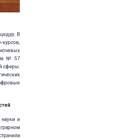
цедур. В
-курсов,
лючевых
ние № 57
й сферы.
гических
цифровые
стей
 науки и
аграрном
странила