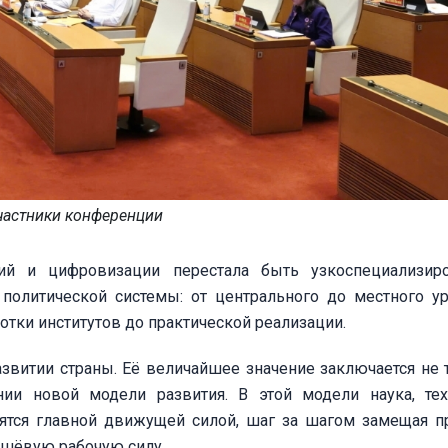
частники конференции
ций и цифровизации перестала быть узкоспециализир
политической системы: от центрального до местного ур
ботки институтов до практической реализации.
звитии страны. Её величайшее значение заключается не 
ии новой модели развития. В этой модели наука, тех
вятся главной движущей силой, шаг за шагом замещая
ешёвую рабочую силу.