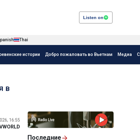
Listen on
panish
Thai
ревенские истории
Добро пожаловать во Вьетнам
Медиа
С
я в
026, 16:55
VWORLD
Последние