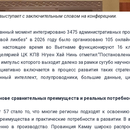
 выступает с заключительным словом на конферецнии.
данный момент интегрировано 3475 административных про
ой ликбез” в 2026 году было организовано 105 онлайн
В настоящее время во Вьетнаме функционируют 16 к
целярией ЦК КПВ Нгуен Хай Нинь отметил:“Постановле
 импульс которого выходит далеко за рамки сугубо научно
циативно включается в процесс развития таких страте
венный интеллект, полупроводники, большие данные, 
снове сравнительных преимуществ и реальных потребно
 57 стало то, что многие регионы подходят к освоению
преимущества и практические потребности в развитии. В 
енно в производство. Провинция Камау широко распро