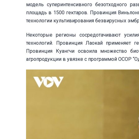
модель суперинтенсивного безотходного ра
площадь в 1500 гектаров. Провинция Виньлон
технологии культивирования безвирусных эмб
Некоторые регионы сосредотачивают усил
технологий. Провинция Лаокай применяет ге
Провинция Куангчи освоила множество биот
агропродукции в увязке с программой OCOP “Од