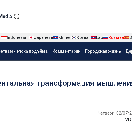
iện tiếng Nga
Media
n
Indonesian
Japanese
Khmer
Korean
Lao
Russian
S
ьетнам - эпоха подъёма
Комментарии
Городская жизнь
Де
ентальная трансформация мышлени
Четверг , 02/07/2
VO