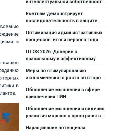
интеллектуальной собственности
- проявление современного
Вьетнам демонстрирует
государственного управления
последовательность в защите
твование
прав детей
Оптимизация административных
ерждение
процессов: итоги первого года
ациями и
реформы госаппарата
ITLOS 2026: Доверие к
правильному и эффективному
ированию
внешнеполитическому курсу
созданию
Меры по стимулированию
экономического роста во втором
ляторных
полугодии 2026 года
литики в
Обновление мышления в сфере
лантов.
привлечения ПИИ
Обновление мышления и видения
развития морского пространства
в новый период
Наращивание потенциала