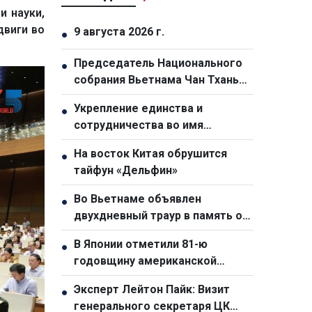
и науки,
двиги во
9 августа 2026 г.
●
Председатель Национального
●
собрания Вьетнама Чан Тхань
Ман принял участие в
Укрепление единства и
●
церемонии прощания с
сотрудничества во имя
председателем Национальной
построения самодостаточного
ассамблеи Лаоса Сайсомфоном
На восток Китая обрушится
●
и устойчивого сообщества
Фомвиханом
тайфун «Дельфин»
АСЕАН
Во Вьетнаме объявлен
●
двухдневный траур в память о
председателе Национальной
В Японии отметили 81-ю
●
Ассамблеи Лаоса Сайсомфоне
годовщину американской
Фомвихане
атомной бомбардировки
Эксперт Лейтон Пайк: Визит
●
Нагасаки
генерального секретаря ЦК