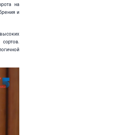
орота на
брения и
высоких
 сортов.
логичной