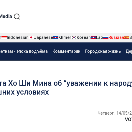
iện tiếng Nga
Media
n
Indonesian
Japanese
Khmer
Korean
Lao
Russian
S
ьетнам - эпоха подъёма
Комментарии
Городская жизнь
Де
а Хо Ши Мина об “уважении к народ
шних условиях
Четверг , 14/05/2
VO