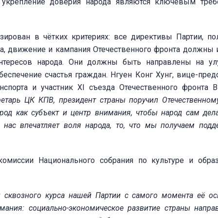
у укрепление доверия народа являются ключевым тре
зирован в чётких критериях: все директивы Партии, по
ма, движение и кампания Отечественного фронта должны 
 интересов народа. Они должны быть направлены на у
беспечение счастья граждан. Нгуен Конг Хунг, вице-пред
нспорта и участник XI съезда Отечественного фронта В
ретарь ЦК КПВ, президент страны поручил Отечественном
арод как субъект и центр внимания, чтобы народ сам дел
 нас впечатляет воля народа, то, что мы получаем подд
омиссии Национального собрания по культуре и обра
и сквозного курса нашей Партии с самого момента её ос
мания: социально-экономическое развитие страны напра