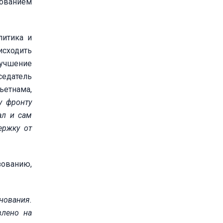
бованием
литика и
исходить
лучшение
седатель
ьетнама,
у фронту
ал и сам
ержку от
зованию,
нования.
влено на