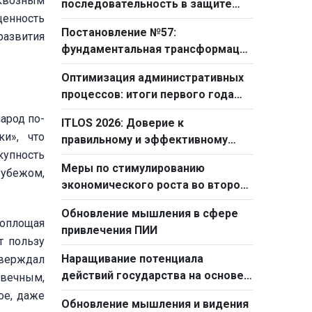
квозным
последовательность в защите
ценность
прав детей
Постановление №57:
развития
фундаментальная трансформация
мышления в области развития
Оптимизация административных
процессов: итоги первого года
реформы госаппарата
арод по-
ITLOS 2026: Доверие к
ки», что
правильному и эффективному
купность
внешнеполитическому курсу
Меры по стимулированию
рубежом,
экономического роста во втором
полугодии 2026 года
Обновление мышления в сфере
воплощая
привлечения ПИИ
т пользу
Наращивание потенциала
тверждал
действий государства на основе
овечным,
стратегической
ое, даже
Обновление мышления и видения
самостоятельности