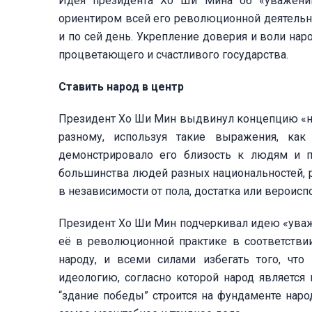
Идея президента Хо Ши Мина об «уважени
ориентиром всей его революционной деятельн
и по сей день. Укрепление доверия и воли нар
процветающего и счастливого государства.
Ставить народ в центр
Президент Хо Ши Мин выдвинул концепцию «на
разному, используя такие выражения, как 
демонстрировало его близость к людям и п
большинства людей разных национальностей, р
в независимости от пола, достатка или вероисп
Президент Хо Ши Мин подчеркивал идею «уваже
её в революционной практике в соответствии
народу, и всеми силами избегать того, чт
идеологию, согласно которой народ является
“здание победы” строится на фундаменте нар