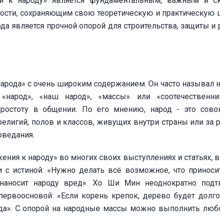
и к народу» является фундаментальным, важным и с
ости, сохраняющим свою теоретическую и практическую 
ода является прочной опорой для строительства, защиты и 
рода» с очень широким содержанием. Он часто называл н
«народ», «наш народ», «массы» или «соотечественни
ростоту в общении. По его мнению, народ - это сово
елигий, полов и классов, живущих внутри страны или за 
оведания.
ния к народу» во многих своих выступлениях и статьях, 
 с истиной: «Нужно делать всё возможное, что приноси
о наносит народу вред». Хо Ши Мин неоднократно под
 первоосновой: «Если корень крепок, дерево будет долг
ода». С опорой на народные массы можно выполнить люб