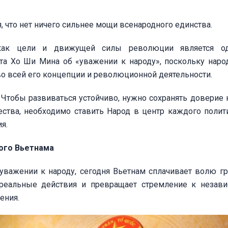
, что нет ничего сильнее мощи всенародного единства.
 как цели и движущей силы революции является о
а Хо Ши Мина об «уважении к народу», поскольку народ
 во всей его концепции и революционной деятельности.
 Чтобы развиваться устойчиво, нужно сохранять доверие н
ества, необходимо ставить Народ в центр каждого полит
я.
ого Вьетнама
важении к народу, сегодня Вьетнам сплачивает волю г
реальные действия и превращает стремление к незави
ения.