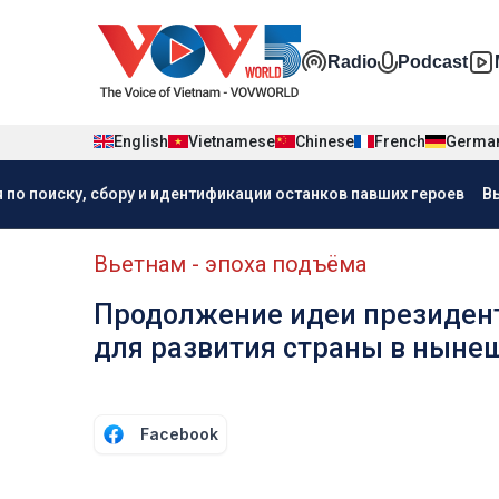
Nhảy đến nội dung
Đa phương t
Radio
Podcast
English
Vietnamese
Chinese
French
Germa
Menu trang chủ tiếng Nga
 по поиску, сбору и идентификации останков павших героев
В
menu phụ tiếng Nga
Вьетнам - эпоха подъёма
Продолжение идеи президент
для развития страны в ныне
Facebook