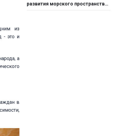
развития морского пространства
в новый период
дним из
 - это и
арода, а
ического
раждан в
симости,