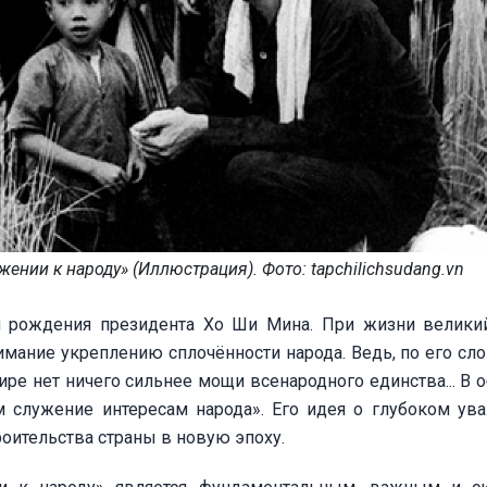
ении к народу» (Иллюстрация). Фото: tapchilichsudang.vn
ня рождения президента Хо Ши Мина. При жизни велик
мание укреплению сплочённости народа. Ведь, по его сло
ире нет ничего сильнее мощи всенародного единства... В 
ем служение интересам народа». Его идея о глубоком ув
роительства страны в новую эпоху.