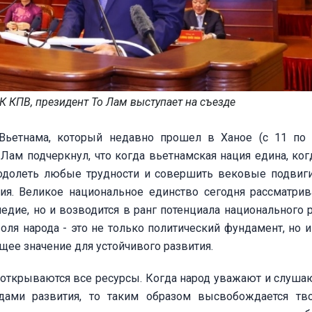
К КПВ, президент То Лам выступает на съезде
Вьетнама, который недавно прошел в Ханое (с 11 по 
Лам подчеркнул, что когда вьетнамская нация едина, ког
еодолеть любые трудности и совершить вековые подвиги
тия. Великое национальное единство сегодня рассматрив
едие, но и возводится в ранг потенциала национального р
ля народа - это не только политический фундамент, но и
ее значение для устойчивого развития.
, открываются все ресурсы. Когда народ уважают и слушаю
одами развития, то таким образом высвобождается тв