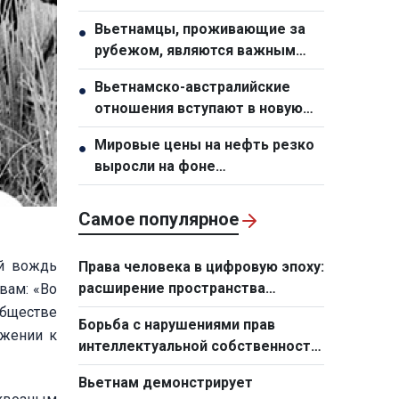
специальный механизм для
Вьетнамцы, проживающие за
●
города Хошимин
рубежом, являются важным
стратегическим ресурсом,
Вьетнамско-австралийские
●
способствующим укреплению
отношения вступают в новую
национальной мощи
фазу развития
Мировые цены на нефть резко
●
выросли на фоне
напряженности на Ближнем
Востоке
Самое популярное
ий вождь
Права человека в цифровую эпоху:
расширение пространства
вам: «Во
развития для каждого человека
обществе
Борьба с нарушениями прав
ажении к
интеллектуальной собственности
- проявление современного
Вьетнам демонстрирует
государственного управления