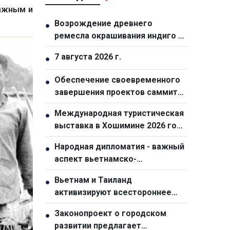
важным и
Возрождение древнего
●
ремесла окрашивания индиго у
народа монг в общине Тасуа
7 августа 2026 г.
●
(провинция Шонла)
Обеспечение своевременного
●
завершения проектов саммита
АТЭС-2027
Международная туристическая
●
выставка в Хошимине 2026 года
станет самой масштабной за
Народная дипломатия - важный
●
всю историю
аспект вьетнамско-
австралийских отношений
Вьетнам и Таиланд
●
активизируют всестороннее
сотрудничество
Законопроект о городском
●
развитии предлагает