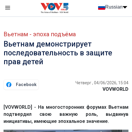
Nhảy đến nội dung
Russian
Menu trang chủ tiếng Nga
menu phụ tiếng Nga
Вьетнам - эпоха подъёма
Вьетнам демонстрирует
последовательность в защите
прав детей
Четверг , 04/06/2026, 15:04
Facebook
VOVWORLD
[VOVWORLD] - На многосторонних форумах Вьетнам
подтвердил свою важную роль, выдвинув
инициативы, имеющие эпохальное значение.