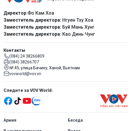
Директор
:Фо Кам Хоа
Заместитель директора:
Нгуен Тху Хоа
Заместитель директора:
Буй Мань Хунг
Заместитель директора:
Као Динь Чунг
Контакты
(084) 24 38266809
(084) 38266707
№ 45, улица Бачиеу, Ханой, Вьетнам
vovworld@vov.vn
Mạng xã hội
Следите за VOV World:
menu footer tiếng Nga
Aрмия
Беседа
В центре внимания
Видео